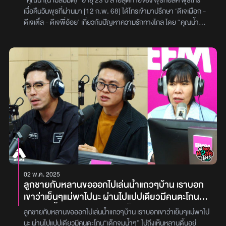
“คุณน้ำ(นามสมมติ)” อายุ 23 ปี สายสุดท้ายของ พุธทอล์ค พุธโทร
คะ
ความสุขตอนที่ถูกน้องล้อ ถ้าเรื่องแบบนี้เกิดกับพวกพี่ พวกพี่ก็จะตอบ
เมื่อคืนวันพุธที่ผ่านมา [12 ก.พ. 68] ได้โทรเข้ามาปรึกษา ‘ดีเจเผือก -
กลับไปแรงครั้งเดียว แล้วเรื่องนี้มันก็จะจบไปนานแล้ว พอคุณหนูคิดว่า
ดีเจเติ้ล - ดีเจพี่อ้อย’ เกี่ยวกับปัญหาความรักทางไกล โดย “คุณน้ำ
ตัวเองแก่จริง ๆ เรื่องนี้ก็ถูกใจคนที่ล้อ เพราะน้องก็คงคิดว่าล้อถูกคน
(นามสมมติ)” ได้เล่าว่า ‘ตอนที่หนูอยู่มหาลัย หนูมีเเฟนคนหนึ่ง เราคบกัน
ตอนนี้พวกพี่รู้สึกแปลกใจมากกว่า ที่คุณหนูรู้สึกกับเรื่องนี้ว่าสิ่งที่น้อง
มาตั้งเเต่ ม.6 ในตอนนั้นยังเป็นช่วงที่เป็นรักทางไกลอยู่ เเต่หลังจากที่เขา
ล้อว่าเราแก่ แล้วเราแก่จริง ๆ พวกพี่ไม่อยากให้คุณหนูเครียดกับเรื่องนี้
เรียนจบ ม.ปลาย เขาก็เลือกที่จะย้ายตามมาหาเรา เขาก็อยู่ปี 1 ส่วนหนู
ก็แค่คนปากเสียคนหนึ่ง เดี๋ยวสังคมก็ลงโทษเขาเอง...’ ก่อนวางสาย คุณ
อยู่ปี 2 เราเลยได้ใช้ชีวิตในมหาลัยด้วยกัน 4 ปี หลังจากเราเรียนจบใน
หนูก็ได้อธิบายเพิ่มเติมอีกว่า ‘ตอนแรกที่หนูโดน หนูรู้สึกเครียดมาก และ
ช่วงปีเเรก ด้วยความที่บ้านของหนูก็อยู่ใกล้กับมหาลัย เราเลยยังอยู่ใกล้
ก็ไม่ได้หลงรักน้องคนนี้ เพราะทั้งน้องและหนูก็ต่างมีแฟนกันแล้ว ที่หนูเล่า
กัน เเต่พอ 1 ปีผ่านไปความสัมพันธ์ของหนูเหมือนจะกลายเป็นความ
ไปด้วย หัวเราะไปด้วย เพราะหนูได้คุยกับพวกพี่ ๆ ดีเจ หนูก็รู้สึกดี
สัมพันธ์เเบบรักทางไกลเเล้ว เพราะเราได้มาลองคุยเรื่องอนาคตกันว่า
ขึ้น’เรื่องราวทั้งหมดจะเป็นอย่างไร สามารถติดตามรับชมได้ทางใครมี
เธออยากทำงานที่ไหน พอเราคุยกันเเบบจริงจังเลยรู้ว่าในอนาคต 5 – 6
ปัญหาอยากโทรเข้ามาในรายการ Inbox ฝากเรื่องมาที่ Facebook
ปีนี้เราจะไม่ได้อยู่ใกล้กันเลยเเน่ๆ เพราะด้วยหน้าที่การงานทำให้หนูกับ
Fanpage EFM STATIONรับชมรายการสดได้ทุกวันพุธ เวลา 21.00-
เขาต้องอยู่ไกลกัน คนละจังหวัดเลย ต้องบอกก่อนว่าเเฟนหนูพึ่งจบ
23.00 น. ทางรายการวิทยุ EFM94 และ App Atime Fung Fin
ฝึกงานได้ไม่นาน เเต่หนูมีที่ทำงานที่สมัครไปเเล้ว เหลือเเค่รอบรรจุ เเต่
ของเเฟนตอนนี้เขาก็เลือกเเล้วว่าเขาจะทำงานตรงนี้ เเล้วบริษัทของเเฟ
นกับหนู เวลาเเละเรื่องของวันหยุดก็ไม่ตรงกัน ในช่วง 2 - 3ปีเเรกเราก็อยู่
02 พ.ค. 2025
ไม่ไกลกันมาก แต่ก็ใช้เวลาในการเดินทางมาหากันประมาณ 5 ชั่วโมง เเต่
ลูกชายกับหลานขอออกไปเล่นน้ำแถวๆบ้าน เราบอก
หลังจากนั้นเราก็จะห่างกันไปอีก เพราะหนูแพลนไว้เเล้วว่าหลังจากหนูทำ
เขาว่าเย็นๆแม่พาไปนะ ผ่านไปแปปเดียวมีคนตะโกน
งานที่่เเรกได้สักพัก หนูก็จะย้ายกลับมาเพราะจะกลับมาดูแลที่บ้าน แต่
“เด็กจมน้ำๆ” ไปถึงเห็นหลานดิ้นอยู่ กระโดดลงไปช่วย
สายงานที่เเฟนหนูต้องทำ เขาก็จำเป็นต้องอยู่ในกรุงเทพ เเละถ้าเป็นเเบ
ลูกชายกับหลานขอออกไปเล่นน้ำแถวๆบ้าน เราบอกเขาว่าเย็นๆแม่พาไป
สุดท้ายช่วยลูกไว้ไม่ทัน ผ่านมาหลายเดือน เราดิ่งมาก
บนั้น เราก็ต้องอยู่ห่างกันไปอีก โดยใช้เวลาเดินทางประมาณ 8 - 9ชั่วโมง
นะ ผ่านไปแปปเดียวมีคนตะโกน“เด็กจมน้ำๆ” ไปถึงเห็นหลานดิ้นอยู่