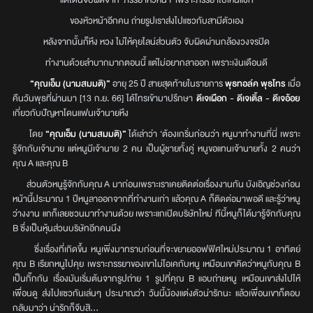
แต่โดนจับผิดจาก ‘ภรรยาหัวหน้า’ เพราะภรรยาไปเห็นแชท
ของหัวหน้าอีกคน ถ่ายรูปเราส่งไปแซวกับสามีตัวเอง
หลังจากนั้นก็หึง หวง ไม่ให้คุยไลน์ส่วนตัว จับผิดผ่านกล้องวงจรปิด
ทำงานด้วยลำบากมากตอนนี้ แต่ไม่อยากลาออก เพราะเงินเดือนดี
“คุณเอ็ม (นามสมมติ)”
อายุ 25 ปี สายสุดท้ายในรายการ
พุธทอล์ค พุธโทร
เมื่อ
คืนวันพุธที่ผ่านมา [13 ก.ย. 66] ได้โทรเข้ามาปรึกษา
ดีเจเผือก - ดีเจเติ้ล - ดีเจอ้อย
เกี่ยวกับปัญหาโดนแฟนเจ้านายหึง
โดย
“คุณเอ็ม (นามสมมติ)”
ได้เล่าว่า ‘ต้องเกริ่นก่อนว่า หนูมาทำงานที่นี่ เพราะ
รู้จักกับเจ้านาย แต่หนูมีเจ้านาย 2 คน เป็นผู้ชายทั้งคู่ หนูขอแทนเจ้านายทั้ง 2 คนว่า
คุณ A และคุณ B
ส่วนตัวหนูรู้จักกับคุณ A มาก่อนเพราะเราเคยติดต่อเรื่องงานกัน บังเอิญช่วงก่อน
หน้านี้ประมาณ 1 ปีหนูลาออกจากที่ทำงานเก่า แล้วคุณ A ก็ติดต่อมาพอดี และรู้ว่าหนู
ว่างงาน แกก็เลยชวนมาทำงานด้วย เพราะแกเปิดบริษัทใหม่ ทีนี้หนูก็ได้มารู้จักกับคุณ
B ซึ่งเป็นหุ้นส่วนบริษัทอีกคนนึง
ซึ่งเรื่องที่เกิดขึ้น หนูเพิ่งมาทราบก่อนที่จะขยายออฟฟิศใหม่ประมาณ 1 อาทิตย์
คุณ B เรียกหนูไปคุย เพราะภรรยาของเขาไม่โอเคกับหนู เหมือนเขาคิดว่าหนูกับคุณ B
เป็นกิ๊กกัน เรื่องมันเริ่มต้นจากรูปถ่าย 1 รูปที่คุณ B แอบถ่ายหนู เหมือนเขาส่งไปให้
เพื่อนดู ส่งไปแซวกันเล่นๆ ประมาณว่า วันนี้น้องแต่งตัวน่ารักนะ แล้วเพื่อนเขาก็ตอบ
กลับมาว่า น่ารักก็จีบสิ...