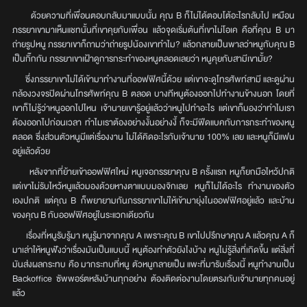
ด้วยความที่เพื่อนตอบกลับมาแบบนั้น คุณ B ก็ไม่ได้ตอบโต้อะไรกลับไป เหมือน
ภรรยาเขามาเห็นแชทนั้นที่เขาคุยกับเพื่อน แล้วจุดเริ่มต้นที่เขาไม่โอเค คือที่คุณ B มา
ถ่ายรูปหนู ภรรยาเขาก็ถามว่าถ่ายรูปน้องเขาทำไม? แล้วกลายเป็นพาลว่าหนูกับคุณ B
เป็นกิ๊กกัน ภรรยาเขาเฝ้าดูการกระทำของหนูตลอดเลยว่า หนูคุยกับสามีเขามั้ย?
ซึ่งภรรยาเขาไม่ได้เข้ามาทำงานที่ออฟฟิศนี้ด้วย แต่เขาจะดูโทรศัพท์สามี และดูผ่าน
กล้องวงจรปิดผ่านโทรศัพท์คุณ B ตลอด บางทีหนูต้องออกไปทำงานข้างนอก โดยที่
เขาก็ไม่รู้ว่าหนูออกไปไหน เจ้านายเขารู้อยู่แล้วว่าหนูไปทำอะไร แต่เขาก็มองว่าทำไมเรา
ต้องออกไปก่อนเวลา ทำไมเราต้องอย่างงั้นอย่างงี้ ก็จะมีฟีดแบคกับการกระทำของหนู
ตลอด ซึ่งส่วนตัวหนูมีแต่เรื่องงาน ไม่ได้คิดอะไรกับเจ้านาย 100% เลย และหนูก็มีแฟน
อยู่แล้วด้วย
หลังจากที่ย้ายเข้าออฟฟิศใหม่ หนูเจอภรรยาคุณ B ครั้งแรก หนูก็ยกมือไหว้ปกติ
แต่เขาไม่รับไหว้หนูแล้วมองด้วยหางตาแบบมองจิกเลย หนูก็ไม่ได้อะไร ทำงานของตัว
เองปกติ แต่คุณ B ก็พยายามกันภรรยาเขาไม่ให้เข้ามายุ่งในออฟฟิศอยู่แล้ว และบ้าน
ของคุณ B กับออฟฟิศอยู่ในระแวกเดียวกัน
เรื่องที่หนูรับรู้มา หนูรู้มาจากคุณ A เพราะคุณ B เขาไปปรึกษาคุณ A แล้วคุณ A ก็
มาเล่าให้หนูฟังว่าเรื่องมันเป็นแบบนี้ หนูต้องทำตัวยังไงบ้าง หนูไม่รู้สิ่งที่เกิดขึ้น แต่สิ่งที่
มันส่งผลกระทบ คือ มากระทบที่หนู ตัวหนูกลายเป็น แพะที่มารับเรื่องนี้ หนูทำงานเป็น
Backoffice ซัพพอร์ตหลังบ้านทุกอย่าง ต้องติดต่องานโดยตรงกับเจ้านายทุกคนอยู่
แล้ว