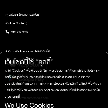
แล้วเราดีขึ้น วันไหนที่เราไม่ไหว ก็รีบนัด รีบไปหา นอกนั้นแล้วคงมีแต่
ขโมยไปทิ้งตรงทุ่งหญ้าข้างบ้าน หนูกับน้องชายเลยไปรื้อตรงนั้น ก็ไม่มี...
กำลังใจ แล้วก็คำปลอบใจให้กับคุณแอน สุดท้ายคนเราก็ต้องจากกัน จะ
พี่ชายเลยชดใช้โดยการโอนเงินค่าครีมคืนมา หลังจากนั้นทุกคนก็ไม่ได้
ช้าจะเร็ว จากเป็นจากตาย วันนึงเราก็ต้องบอกลากัน มันอาจจะทำให้เรา
พูดถึงเรื่องนี้อีกเพราะว่าไม่มีเหตุการณ์อะไรที่ของหายแล้ว เรื่องมันก็เริ่ม
คุณอโนชา ธัญญปกรณ์พันธ์
เสียใจมากที่การจากลาครั้งนี้มันค่อนข้างกระทันหัน แต่ว่าใด ๆ ก็ตาม
เงียบ พี่ชายก็ไม่พาแฟนมาที่บ้าน แต่สุดท้ายเขาก็พาเข้ามาที่บ้านอีก คือ
(Online Content)
มันเกิดขึ้นไปแล้ว คนที่ยังอยู่ ยากเสมอ ถ้าเรารักใครมากสักคนนึง เราจะ
ของไม่หายเพราะว่าทุกคนล็อกห้องทำทุกอย่างใหม่ แล้วกลายเป็นว่า
ไม่อยากเป็นคนที่อยู่ทีหลัง มันจะเป็นการอยู่ที่ทรมานมาก ๆ เพราะฉะนั้น
บ้านไม่ใช่เซฟโซน เราต้องระวังตัวเองแล้ว ตอนนั้นหนูไม่ค่อยได้เจอหน้า
086-949-6453
ก็คงต้องฝากคนที่อยู่ทุกคนช่วยดูแลกัน มันทำอะไรไม่ได้ นอกจากเรา
ใครเพราะหนูทำงานกลับมาคนละเวลากับที่บ้าน หนูก็เลยทักไปหาพี่ชาย
ต้องใช้ชีวิตต่อไป โดยที่มีอีกสองคน เขารอคุณแม่อยู่ อยากให้คุณแม่เข้ม
หนูบอกว่า ทำไมยังพามาอีกอะ ทั้ง ๆ ที่ทุกคนในบ้านไม่โอเคที่พาเขามา
แข็งให้ไวที่สุด ผมเชื่อว่าคนรอบตัวก็ต่างให้กำลังใจ และหวังเหลือเกินว่า
พี่ชายหนูก็บอกว่า เดี๋ยวถ้าเรียนจบอะ จะเป็นคนย้ายออกไปอยู่กับแฟน
สักวันนึงมันจะดีขึ้น แล้วมันก็จะเหลือเป็นแค่ความทรงจำบาง ๆ ที่อาจจะ
เอง จะได้ไม่ต้องพามาที่บ้านให้ทุกคนในบ้านรู้สึกไม่สบายใจ แต่ปัจจุบันพี่
ดาวน์โหลด Application ได้แล้ววันนี้ที่
แวบเข้ามาบ้าง แต่เราจะรับมือกับมันได้ในสักวันนึง’ สุดท้าย “ดีเจอ้อย”
ชายหนูเรียนจบแล้ว แต่ก็ยังพามาอยู่ แล้วคือการที่หนูจะไล่พี่ชายออก
เว็บไซต์นี้ใช้ “คุกกี้”
ได้ให้คำปรึกษาว่า ‘ถ้าอยู่ใกล้ ๆ พี่จะเข้าไปกอดก่อน พี่รู้ว่าเราจิตใจกระ
จากบ้านมันก็ไม่ใช่ เราก็ทำไม่ได้ เพราะว่าบ้านมันคือของทุกคน หนูแค่
สับกระส่ายแค่ไหน และหนักสุดคือการสูญเสียคนที่เรารัก โดยเฉพาะคน
รู้สึกว่าทำไมจะต้องเจอคนนี้ในบ้านทุกอาทิตย์เลย เมื่ออาทิตย์ก่อนน้อง
เราใช้ “Cookies” เพื่อเพิ่มประสิทธิภาพและประสบการที่ดีในการใช้งานเว็บไซต์ และ
ที่เป็นลูกด้วย ไม่มีใครอยากให้เกิดเหตุการณ์แบบนี้แน่นอน แต่เมื่อมันเกิด
ชายเดินมาถามหนูว่า พี่อายรู้สึกว่ามีคนเข้าห้องหรือเปล่า? เพราะก่อน
จัดเก็บข้อมูลเพื่อนำมาวิเคราะห์ประมวลผลและนำเสนอ คอนเทนต์ ข่าวสาร
ขึ้นแล้ว คุณแอนร้องไห้ได้ ก็ร้องเถอะ ไม่เป็นไร แต่อย่าถึงขั้นไม่อนุญาตให้
ออกไปน้องก็ปิดไฟแล้ว แต่ทำไมไฟยังเปิด รู้สึกว่าของในห้องมันย้ายที่
ตัวเองสามารถดำเนินชีวิตต่อไปได้ การร้องไห้เป็นเรื่องปกติ ร้องไห้ไป
หนูก็ไม่อยากให้น้องคิดมากเลยบอกว่า อาจจะลืมปิดไฟเองหรือเปล่า มัน
ประชาสัมพันธ์ กิจกรรมทางการตลาด การโฆษณา หรือ ผลิตภัณฑ์ใหม่ เพื่อพัฒนา
ร้องเลย ก็คนที่เรารักคนนึงจากไปอย่างกระทันหัน เป็นใครก็เสียใจ เพียง
เป็นเรื่องปกติที่เราลืม ต่อไปก็ห้ามลืมล็อกห้อง หนูก็เลยพูดแทนน้องชาย
ติดต่อสอบถาม / แจ้งปัญหาการใช้งาน
ปรับปรุงการใช้งาน Website และ Application ของบริษัทให้มีประสิทธิภาพมากขึ้น
แต่แค่ว่ากลัวเหลือเกินว่า เวลาที่แอนจะสามารถประคองชีวิตแล้วเดินหน้า
ไปวันนั้นว่า ไหนบอกว่าถ้าเรียนจบถ้าไม่พามาก็จะย้ายออกไปไง แบบให้
นโยบายคุกกี้
atimeplatform@atimemedia.com
ต่อไปได้ แอนกลับรู้สึกว่าฉันกำลังผิดอยู่ พี่อ้อยว่าเสียงดัง ๆ ที่มันก้อง
คนในบ้านสบายใจ แต่พี่ชายหนูบอกว่า แล้วทำไมจะพามาไม่ได้เราเป็น
We Use Cookies
ขึ้นมา คือเสียงจากความรู้สึกเราเอง ไม่มีใครผิดในเรื่องนี้ แต่ในโลกนี้คำ
แฟนกัน อันนี้ก็บ้านเราเหมือนกัน หนูเข้าใจว่ามันเป็นห้องใครห้องมัน แต่