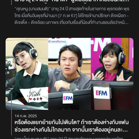
ไป "แหม ชีวิตนี้จะไม่อายุ 24 เลยมั้ง?" น้องตอบ "ถ้า
“คุณหนู (นามสมมติ)” อายุ 24 ปี สายสุดท้ายในรายการ พุธทอล์ค พุธ
ผม 24 พี่ก็โคตรแก่แล้ว" ถ้าเป็นทุกคนเจอแบบนี้ทำไง
โทร เมื่อคืนวันพุธที่ผ่านมา [7 ก.พ 67] ได้โทรเข้ามาปรึกษา ดีเจเผือก -
คะ?
ดีเจเติ้ล – ดีเจอ้อย นภาพร เกี่ยวกับเรื่องที่น้องที่ทำงานชอบล้อว่าหน้า
แก่ โดย “คุณหนู(นามสมติ)” ได้เล่าว่า ‘มีน้องผู้ชายที่ทำงานมาล้ออายุ
ประมาณว่า ‘พี่อายุตั้ง 24 ปี แก่แล้ว แก่มากแล้ว’ พูดแบบนี้กับหนูหลาย
รอบมาก ซึ่งน้องคนนั้นอายุ 20 ปี แต่ก็มีคนในบริษัทที่อายุเยอะกว่าหนู
น้องก็ไม่ได้ล้อคนอื่นนะ น้องเขาล้อแต่หนูคนเดียว หนูก็คิดว่าน้องเขาน่า
จะชอบหนูแหละ ตอนแรกที่โดนล้อหนูก็รู้สึกเฉย ๆ แต่พอโดนบ่อย ๆ หนูก็
เริ่มรำคาญ แล้วเหตุการณ์ล่าสุดที่หนูโดนก็คือ น้องคนนี้ก็คุยกับเพื่อน
อยู่ เรื่องอะไรก็ไม่รู้ หนูก็เดินไปตรงนั้นพอดี แล้วอยู่ดี ๆ ก็จะวนพูดถึง
เรื่องอายุของหนูอีก ‘อายุ 24-25 ปีแล้ว แก่ก็แก่’ หนูก็เลยตอบกลับไปว่า
‘เธอคิดว่าเธอจะไม่อายุเท่าฉันหรอ’ แล้วน้องก็ตอบกลับหนูว่า ‘กว่าผม
จะอายุเท่าพี่ พี่ก็คงแก่ไปมากแล้ว’ แล้วน้องก็ทำท่าทางตลกขบขัน แต่หนู
คือหน้าเสียไปแล้ว หนูก็เลยเดินหนีไป หลังจากนั้นก็เกิดเหตุการณ์อีกครั้ง
นึง ซึ่งครั้งนี้หนูคิดว่ามันแรงสำหรับหนูมาก ก็คือ หนูทำเรื่องเอกสารการ
เรียนต่อ หนูก็คุยเล่นกับเพื่อนอยู่ แล้วน้องก็พูดขึ้นมาว่า ‘แก่ขนาดนี้ ยัง
14 ก.พ. 2025
จะเรียนต่ออีกหรอ’ แล้วหนูก็ตอบไปว่า ‘คือการเรียนไม่ว่าจะอายุเท่าไหร่
หรือต้องแยกย้ายกันไปเติบโต? ถ้าเราต้องห่างกับเเฟน
ก็มีสิทธิ์เรียนได้หมดทุกคน’ แล้วน้องก็ยังว่าหนู ‘หน้าลาว’ อีกด้วย งานนี้
ช่วงเเรกห่างกันไม่ไกลมาก จากนั้นเราต้องอยู่คนละ
ดีเจทั้ง 3 คน ก็ได้ให้คำปรึกษาไปในทางเดียวกันว่า ‘พอพวกพี่ฟังเรื่อง
จังหวัด เราจะประคองความสัมพันธ์นี้ยังไงให้ไปรอดดี
ของคุณหนูแล้ว รู้สึกว่าคุณหนูเหมือนมีใจ ในขณะที่คุณหนูก็เหมือนมี