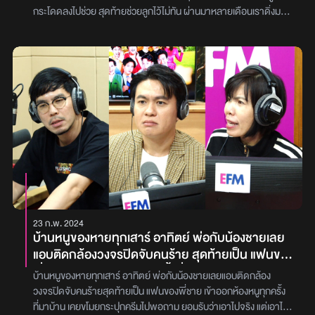
ทุกครั้งที่เรามีความสุข หัวเราะ
เลย เเต่เเฟนหนูก็มีคิดไว้ว่าถ้าเขาเริ่มตั้งตัวได้เมื่อไหร่ เขาก็จะสร้างธุรกิจ
กระโดดลงไปช่วย สุดท้ายช่วยลูกไว้ไม่ทัน ผ่านมาหลายเดือนเราดิ่งมาก
เเล้วก็ไปอยู่ด้วยกัน ซึ่งตอนนี้หนูกับเขาก็คบกันมาประมาณ 5 ปีเเล้ว หนู
ทุกครั้งที่เรามีความสุข หัวเราะ เราก็จะบอกตัวเองว่า ลูกเพิ่งตาย ทำไม
อยากถามพี่ๆดีเจว่า หนูควรจะทำยังไงให้ความรักครั้งนี้ไปด้วยกันรอด
ถึงกล้าหัวเราะ? “คุณแอน (นามสมมติ)” อายุ 34 ปี สายที่หนึ่งใน
เพราะหนูรักเขามากๆเลยค่ะ’ โดย “ดีเจเผือก” ได้ให้คำปรึกษาว่า ‘ถ้า
รายการ พุธทอล์ค พุธโทร เมื่อคืนวันพุธที่ผ่านมา [30 เม.ย. 68] ได้โทร
ถามว่าจะทำยังไงให้รอด ถ้าเรารักกันมากพอ มันก็มีเปอร์เซ็นต์รอดอยู่
เข้ามาปรึกษา “ดีเจเผือก – ดีเจเติ้ล – ดีเจอ้อย” เกี่ยวกับปัญหาการสูญ
เเล้ว เเต่สิ่งที่พี่คิดว่าอาจจะทำให้ไปไม่รอดคือ เรายังเด็กกันอยู่ เเล้วยิ่ง
เสียคนในครอบครัว โดย “คุณแอน (นามสมมติ)” เล่าว่า ‘เมื่อเดือน
ต้องห่างกันในเรื่องของสถานที่เเบบนี้ อาจจะมีใครสักคนนึงที่เกิดการไขว้
ธันวาคมที่ผ่านมา มีแพลนจะกลับบ้านที่ต่างจังหวัด เรามีลูกอยู่ 3 คน
เขวได้ จนทำให้ความสัมพันธ์นี้เเย่ลง ยิ่งถ้าใครสักคนนึงไปเจอกับคนที่อยู่
คนกลางเป็นผู้ชาย ส่วน 2 คนที่เหลือเป็นผู้หญิง ก็กลับต่างจังหวัดกันแค่
ใกล้กว่าที่สามารถดูเเลกันได้ ก็อาจจะทำให้เริ่มลังเลใจได้ เเต่สิ่งที่สำคัญ
2 คน คือคนกลางกับคนเล็ก และมีน้ากับหลานชายอีกคนหนึ่ง กลับเมื่อวัน
สำหรับความสัมพันธ์พี่คิดว่าเรื่องจังหวะ เวลา ก็เป็นสิ่งที่สำคัญ เเต่ถ้า
ที่ 27 ธันวาคม ไปถึงต่างจังหวัดประมาณวันที่ 28 ธันวาคม ตอนเช้า ลูก
น้ำรักคนนี้มากๆจริงก็จงเชื่อมั่นไว้ว่าเราต้องทำความสัมพันธ์นี้ให้ไปรอด
คนกลางกับหลานก็เตรียมเบ็ดไปด้วยเพื่อจะไปตกปลากัน เราก็บอกว่า
ให้ได้ เเต่ไม่ใช่ว่าน้ำต้องทำทุกอย่างคนเดียว เเฟนน้ำก็ต้องพยายาม
“อย่าเพิ่งไปตกปลานะ น้ำมันลึก เดี๋ยวแม่จะพาไปตอนเย็น” แต่พวกเขาก็
ประคองความสัมพันธ์นี้ไปด้วยกัน ต่อมา “ดีเจเติ้ล” ได้ให้คำปรึกษาว่า
พากันไป เราก็ไม่ว่าอะไรเพราะว่าไปแค่ใกล้ ๆ ทีนี้ยายก็ไปตามกลับมาร
‘ในฐานะที่พี่ก็มีรักทางไกลมาเยอะมาก เเล้วพี่ก็ไม่รอดจากรักทางไกล
อบนึงแล้ว แล้วทีนี้พวกเขาก็จะไปเล่นกันฝั่งบ้านญาติ ซึ่งยายจะพาไป
23 ก.พ. 2024
เเต่พี่อยากจะตอบคำถามของน้ำว่า พี่ว่าน้ำไปกันรอดในความสัมพันธ์นี้
เราเลยบอกว่า “งั้นแม่ขอนอนก่อนแป๊บนึงนะ” ลูกก็ไปกัน เราก็นอนอยู่บน
บ้านหนูของหายทุกเสาร์ อาทิตย์ พ่อกับน้องชายเลย
ได้ ถ้าทั้งตัวของน้ำเเละเเฟน มีเป้าหมายเดียวกัน ว่าจะทำความสัมพันธ์
บ้านกับน้า นอนไม่ถึง 20 นาทีก็ได้ยินเสียงมีคนตะโกนบอกว่า “เด็กจม
แอบติดกล้องวงจรปิดจับคนร้าย สุดท้ายเป็น แฟนของ
ให้รอดไปด้วยกัน เเค่ทั้งคู่ต้องจริงใจต่อกัน ซื่อสัตย์ต่อกันเเละรักกัน
น้ำ! เด็กจมน้ำ!” เราได้ยินแค่นั้นก็รีบลงบ้านมา แล้วในใจเราก็คิดว่า
พี่ชาย เข้าออกห้องหนูทุกครั้งที่มาบ้าน เคยขโมย
จริงๆ เเละพี่ก็เชื่อว่าถ้าทั้ง 2 คน มั่นใจต่อกัน พี่ว่ายังไงก็ไปกันรอด’ ต่อ
“อย่าเป็นลูกกับหลานเรานะ” พอเราไปถึง เราก็เห็นหลานลอยอยู่ แต่
​บ้านหนูของหายทุกเสาร์ อาทิตย์ พ่อกับน้องชายเลยแอบติดกล้อง
กระปุกครีมไป พอถาม ยอมรับว่าเอาไปจริง แต่เอาไป
มา “ดีเจพี่อ้อย” ได้ให้คำปรึกษาว่า ‘พี่เป็นคนที่เชื่อว่ารักทางไกลมันไม่
ตอนนั้นเราไม่เห็นลูกเรา เราเห็นแต่หลาน ในใจเราก็คิดว่าลูกเราอาจจะไม่
วงจรปิดจับคนร้ายสุดท้ายเป็น แฟนของพี่ชาย เข้าออกห้องหนูทุกครั้ง
ทิ้งเพราะไม่ชอบหนู
รอดนะตั้งเเต่เเรกเลยด้วยซ้ำ พี่เลยพูดตั้งเเต่วันเเรกว่า เเค่ไหนเเค่นั้นนะ
ได้อยู่ในน้ำก็ได้ ทีนี้เราก็กระโดดลงไป เราเห็นหลานยังดิ้นอยู่เลย เราก็
ที่มาบ้าน เคยขโมยกระปุกครีมไปพอถาม ยอมรับว่าเอาไปจริง แต่เอาไป