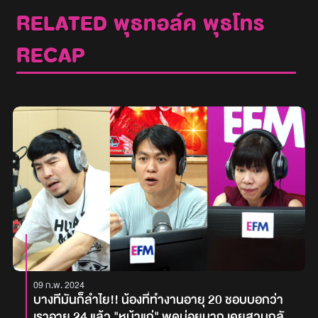
RELATED พุธทอล์ค พุธโทร
RECAP
09 ก.พ. 2024
บางทีมันก็ลำไย!! น้องที่ทำงานอายุ 20 ชอบบอกว่า
เราอายุ 24 แล้ว "หน้าแก่" พูดบ่อยมาก เคยสวนกลับ