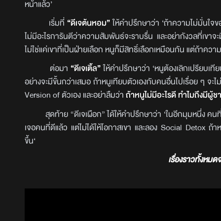
หน้าแล้ว’
เริ่มที่
“ดีเจต้นหอม”
ให้คำปรึกษาว่า ‘ถ้าความไม่มั่นใจ
ไม่มีอะไรการันตีว่าความสัมพันธ์จะราบรื่น และอย่ากังวลที่เข
ไม่ใช่แค่เขาที่เป็นฝ่ายเลือก หนูก็มีสิทธิ์เลือกเหมือนกัน แต่ถ้าคว
ต่อมา
“ดีเจเติ้ล”
ให้คำปรึกษาว่า ‘หนูต้องเลิกเปรียบเทีย
อย่างจะมีขั้นกว่าเสมอ ถ้าหนูเทียบตัวเองกับคนอื่นไปเรื่อย ๆ จ
Version of ตัวเอง และอย่าลืมว่า
ถ้าหนูไม่มีอะไรดี ทำไมถึงมีผู
สุดท้าย “ดีเจเผือก” ได้ให้คำปรึกษาว่า ‘ในอีกมุมหนึ่ง คนที่ใช
เจอคนที่ดีแล้ว แต่ไม่ได้ให้โอกาสเขา และลอง Social Detox ถ้าห
ขึ้น‘
เรื่องราวทั้งหม