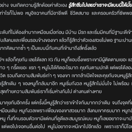
อย่าง จนเกิดความรู้สึกด้อยค่าตัวเอง
รู้สึกซึมไปเลยว่าเราจะมีแบบนี้ได้มั
อ เท่าไรก็ไม่พอ หนูอิจฉาคนที่มีอาชีพดี ชีวิตสบาย และครอบครัวที่ซัพพอ
ี่ไม่ต้องลำบากเหมือนเมื่อก่อน มีบ้าน มีรถ และเริ่มมีคนที่มีฐานะดีเข
กับสังคมและเพื่อนรอบข้างของเขา แล้วก็รู้สึกว่าตัวเองสวยไม่พอ ฐานะปานก
คิดมากซ้ำ ๆ เป็นแบบนี้กับคนที่เข้ามาถึงสี่ครั้งแล้ว
 แล้วก็คุยกัน เลยได้แลก IG กัน หนูก็แอบอึ้งเพราะเขามีผู้ติดตามเยอะ แ
ว ๆ กรี๊ดเยอะ แรก ๆ หนูไม่ได้คิดอะไรมาก คุยกันตามปกติ แต่พอได้ลอง
หาชีวิต รวมถึงความสัมพันธ์เก่า ๆ ของเขา เขากล้าเปิดใจและคุยกันจนหนูรู
สึกเดิม ๆ ของหนูก็กลับมาอีก หนูเริ่มกังวล หนูรู้สึกไม่มั่นใจ ไม่พร้อม 
บบนี้ สุดท้ายความสัมพันธ์เราก็เริ่มห่างกันไป ต่างคนต่างหาย
ีกครั้ง แต่ครั้งนี้หนูรู้สึกว่าเราเข้าใจกันมากกว่าเดิม จนถึงจุดที่
าเขาเหมือนเดิม หนูกังวลเพราะเพื่อนของเขาสวยมาก สังคมเขาครบมาก หนูกล
นู ทั้งที่คนรอบตัวเขามีแต่คนที่ดูดีและสมบูรณ์แบบ หนูก็เลยอยากจะมาปร
้ แต่พอไปเจอคนอื่นต่อไป หนูไม่อยากจะหนีเขาไปอีกแล้ว เพราะเราก็มีโอ