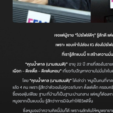
เจอแต่ผู้ชาย “โปรไฟล์ดีๆ” รู้สึกดี แต
เพราะ แอบเข้าไปส่อง IG ส่องโปรไฟล์
ที่เรารู้สึกแบบนี้ จะสร้างความมั
“คุณน้ำตาล (นามสมมติ)”
อายุ 22 ปี สายที่สองในรา
เผือก – ดีเจเติ้ล – ดีเจต้นหอม”
เกี่ยวกับปัญหาความไม่มั่นใจในต
โดย
“คุณน้ำตาล (นามสมมติ)”
ได้เล่าว่า ‘หนูเป็นคนที่
แล้ว 4 คน เพราะรู้สึกว่าตัวเองไม่คู่ควรกับเขา ตั้งแต่เด็ก ครอบครั
ซื้อของฟุ่มเฟือย ฐานะที่บ้านก็เป็นฐานะปานกลาง แต่หนูก็ต้อ
หนูอยากเป็นแบบนั้น รู้สึกว่าการมีเงินทำให้ชีวิตดีขึ้น
ซึ่งหนูมองว่าความคิดนี้มันก็ดี เพราะผลักดันให้หนูพยายามพัฒนา