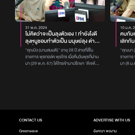
31 พ.ค. 2024
10 ม.ค. 
ไม่คิดว่าจะเป็นลุงตัวเอง ! ทำยังไงดี
คบกับ
ลุงหนูชอบทำตัวเป็น มนุษย์ลุง ด่าคน
เลิกกัน
ไปทั่ว พูดจาไม่ดี เคยไปร้านอาหาร
เขาเคย
“คุณบิว (นามสมมติ)” อายุ 28 ปี สายที่สี่ใน
“คุณนา (
นั่งหน้าพัดลม สั่งน้ำมูกกระเด็นติด
รนด์เ
รายการ พุธทอล์ค พุธโทร เมื่อคืนวันพุธที่ผ่าน
รายการ พ
คนด้านหลัง พอเขาเดินมาเตือน ก็ด่า
หนูซื้อท
มา (29 พ.ค. 67) ได้โทรเข้ามาปรึกษา ‘ดีเจต้น
มา (8 ม.
กราดเขาอีก กลัวว่าสักวันเขาจะเจอ
เจอแบบน
หอม - ดีเจเติ้ล – ดีเจเผือก’ เกี่ยวกับปัญหา
ดีเจเติ้ล
คนจริงเข้า หนูควรเตือนหรือปล่อย
ไหมคะ
อยากตักเตือนมนุษย์ลุง โดย “คุณบิว (นาม
ซื้อของแ
สมมติ)” ได้เล่าว่า ‘หนูมีลุงคนหนึ่ง เป็นคนที่
สมมติ)” ไ
ไปเลย
และอย่
อารมณ์ร้อน บางครั้งการพูดของแกก็จะดูเป็นกา
แต่หนูพึ่
รบูลลี่คนอื่น แต่หนูก็ไม่รู้ว่าแกจะรู้ตัวหรือไม่ จนมี
ให้ก็มี น
เหตุการณ์นึงที่หนูรู้สึกว่ามันหนักแล้ว เหตุการณ์
เอากำไลก
ก็คือ เมื่อประมาณ 10 วันที่แล้วหนูไปงานแต่ง ซึ่ง
ของแท้ คื
มีแม่ หนู และลุงอายุ 67 ปี ในงานจะนั่งโต๊ะจีน โต๊ะ
ทั้งคู่ค
CONTACT US
ADVERTISE WITH US
ละ 10 คน สักพักนึงก็จะมีผู้หญิงอายุประมาณ
หลายครั้
60 กว่าๆ มาขอนั่งแชร์โต๊ะด้วย นั่งข้างหนู หลัง
ซื้อของขว
Greenwave
อังคณา พองาม