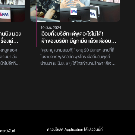
10 มิ.ย. 2024
งคนนึง มอง
เอือมทั้งบริษัทแต่พูดอะไรไม่ได้!
ื่องเล่น
เจ้าของบริษัท มีลูกเมียแล้วแต่ชอบ
กเครื่อง
ลวนลามพนักงานสาว แต่อ้างว่าทำ
มองหนูตลอด
“คุณหนู (นามสมมติ)” อายุ 20 ปลายๆ สายที่สี่
ปอีกที เจอ
เพราะเอ็นดู ทั้งจับขา เอามือล้วงเข้า
จะตามมาเล่น
ในรายการ พุธทอล์ค พุธโทร เมื่อคืนวันพุธที่
เราตกใจ
มาในแมสก์แล้วหยิกแก้ม เคยทำท่าที
น้าไปอีกที
ผ่านมา (5 มิ.ย. 67) ได้โทรเข้ามาปรึกษา ‘ดีเจ
ยเลย โดน
เล่นๆ ดึงคอพนักงานผู้หญิงให้เอา
กใจกลัวมาก
เผือก - ดีเจเติ้ล - ดีเจต้นหอม’ เกี่ยวกับปัญหา
หน้ามาแนบตรงพุงเขา ตอนนี้ไม่มี
ือบปีแล้ว
โดนคุกคามทางเพศในที่ทำงาน ซึ่ง “คุณหนู (นาม
นเราด้วย “คุณ
สมมติ)” ได้เล่าว่า ‘หนูไม่ใช่เหยื่อ แต่เห็น
ใครกล้าพูดอะไรเลย จะทำยังไงดี?
่ 4 ใน
เหตุการณ์ และเพื่อนมาปรึกษา ซึ่งเหยื่อคือเพื่อน
ันพุธที่ผ่าน
ในที่ทำงาน เหตุการณ์ คือ เพื่อนถูก CEO ที่เป็น
ษา ‘ดีเจเผือก
ผู้ชายมีอายุมากแล้ว เขาเป็นเจ้าของบริษัทเอกชน
บปัญหา
มาลวนลาม เช่น เดินเข้ามาจับเอว , เอามือสอด
ตย (นาม
เข้ามาในแมสแล้วจับแก้ม , โอบไหล่ , ตอนที่
ฟิตเนสเล่นมา 8
พนักงานนั่งอยู่ก็ดึงมาซบพุง , เวลาเดินผ่านไป
ชายเยอะ คือก็
ผ่านมาก็จับต้นคอ , ไปงานกินเลี้ยงก็แอบมาจับ
ดาวน์โหลด Application ได้แล้ววันนี้ที่
กรณ์พันธ์