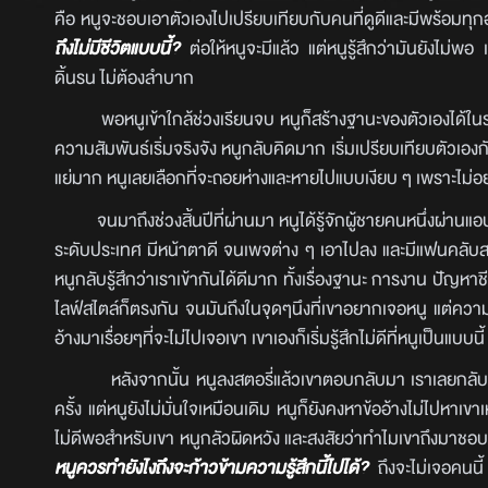
คือ หนูจะชอบเอาตัวเองไปเปรียบเทียบกับคนที่ดูดีและมีพร้อมทุก
ถึงไม่มีชีวิตแบบนี้?
ต่อให้หนูจะมีแล้ว แต่หนูรู้สึกว่ามันยังไม่พ
ดิ้นรน ไม่ต้องลำบาก
พอหนูเข้าใกล้ช่วงเรียนจบ หนูก็สร้างฐานะของตัวเองได้ในระดับท
ความสัมพันธ์เริ่มจริงจัง หนูกลับคิดมาก เริ่มเปรียบเทียบตัวเอง
แย่มาก หนูเลยเลือกที่จะถอยห่างและหายไปแบบเงียบ ๆ เพราะไม่อยาก
จนมาถึงช่วงสิ้นปีที่ผ่านมา หนูได้รู้จักผู้ชายคนหนึ่งผ่านแอปฯ
ระดับประเทศ มีหน้าตาดี จนเพจต่าง ๆ เอาไปลง และมีแฟนคลับสา
หนูกลับรู้สึกว่าเราเข้ากันได้ดีมาก ทั้งเรื่องฐานะ การงาน ปัญ
ไลฟ์สไตล์ก็ตรงกัน จนมันถึงในจุดๆนึงที่เขาอยากเจอหนู แต่ความรู้
อ้างมาเรื่อยๆที่จะไม่ไปเจอเขา เขาเองก็เริ่มรู้สึกไม่ดีที่หนูเป็นแ
หลังจากนั้น หนูลงสตอรี่แล้วเขาตอบกลับมา เราเลยกลับมาคุยกันอ
ครั้ง แต่หนูยังไม่มั่นใจเหมือนเดิม หนูก็ยังคงหาข้ออ้างไม่ไปห
ไม่ดีพอสำหรับเขา หนูกลัวผิดหวัง และสงสัยว่าทำไมเขาถึงมาชอบห
หนูควรทำยังไงถึงจะก้าวข้ามความรู้สึกนี้ไปได้?
ถึงจะไม่เจอคนนี