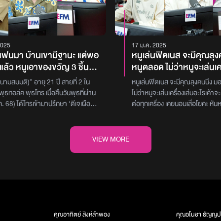
2025
17 ม.ค. 2025
แฟนมา บ้านเขามีฐานะ แต่พอ
หนูเล่นฟิตเนส จะมีคุณลุ
แล้ว หนูเอาของขวัญ 3 ชิ้นที่
หนูตลอด ไม่ว่าหนูจะเล่นเคร
ให้หนูไปขาย ปรากฏว่าเป็นแบ
อะไร เค้าจะตามมาเล่นต่อทุ
นามสมมติ)” อายุ 21 ปี สายที่ 2 ใน
หนูเล่นฟิตเนส จะมีคุณลุงคนนึง 
นมปลอมทั้งหมด ตอนคบกัน
เคยนอนเสื่อโยคะ หันหน้าไ
ุธทอล์ค พุธโทร เมื่อคืนวันพุธที่ผ่าน
ไม่ว่าหนูจะเล่นเครื่องเล่นอะไรเค้า
ั้งทอง เสื้อลิขสิทธิ์แท้ให้เขา
ลุงนอนหันหน้าเข้าหาเรา 
ค. 68) ได้โทรเข้ามาปรึกษา ‘ดีเจเผือก –
ต่อทุกเครื่อง เคยนอนเสื่อโยคะ หันห
ี้เจ็บใจ ควรทำให้เขารู้ตัว
กลัวมาก รู้สึกไม่ปลอดภั
 – ดีเจต้นหอม’ เกี่ยวกับปัญหาแฟนเก่า
เจอลุงนอนหันหน้าเข้าหาเราเราต
 ว่าอย่าสนับสนุนของปลอม
แบบนี้มาเกือบปีแล้ว
บรนด์เนมปลอมให้ โดย “คุณนา (นาม
รู้สึกไม่ปลอดภัยเลย โดนแบบนี้มาเก
ด้เล่าว่า ‘แฟนเก่าซื้อของแบรนด์เนมให้
ฟิตเนสที่นี่ดันดีที่สุด และ ใกล้บ้า
าทำแบบนี้กับใครอีก!
VIEW MORE
งมารู้ทีหลังว่าเป็นของปลอม ของที่เขาซื้อ
เตย (นามสมมติ)” อายุ 29 ปี สายที
าฬิกา สร้อย และกำไล ที่หนูรู้เพราะหนู
รายการ พุธทอล์ค พุธโทร เมื่อคืนว
ับสร้อยไปเช็ค แล้วเขาบอกว่ามันไม่ใช่
มา (15 ม.ค. 68) ได้โทรเข้ามาปรึก
อแฟนเก่าหนูเขาอายุ 24 เริ่มจากที่เรา
– ดีเจเติ้ล – ดีเจต้นหอม’ เกี่ยวกั
ุยกันประมาณ 4 เดือนเราเคยนัดเจอกัน
Sexual Harassment โดย “คุณเ
ง เราได้ตกลงคบกันในวันศริสต์มาส เขา
สมมติ)” ได้เล่าว่า ‘หนูเป็นคนเล่น
ัญชิ้นแรกให้ ในวันที่เราตกลงคบกัน ซึ่ง
- 9 ปีแล้ว ส่วนใหญ่ฟิตเนสก็จะมีผู้
คุณอาทิตย์ สิงห์ลำพอง
คุณอโนชา ธัญญป