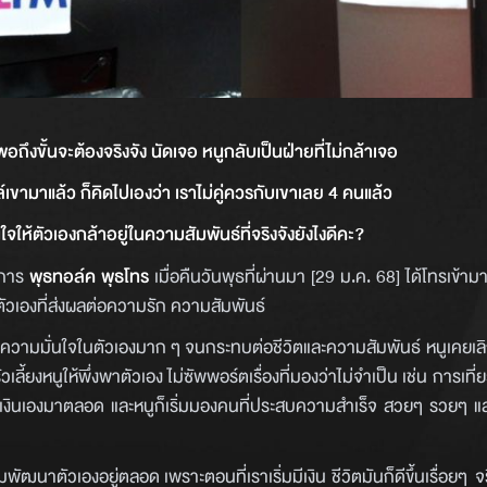
่พอถึงขั้นจะต้องจริงจัง นัดเจอ หนูกลับเป็นฝ่ายที่ไม่กล้าเจอ
เขามาแล้ว ก็คิดไปเองว่า เราไม่คู่ควรกับเขาเลย 4 คนแล้ว
่นใจให้ตัวเองกล้าอยู่ในความสัมพันธ์ที่จริงจังยังไงดีคะ?
ยการ
พุธทอล์ค พุธโทร
เมื่อคืนวันพุธที่ผ่านมา [29 ม.ค. 68] ได้โทรเข้า
ัวเองที่ส่งผลต่อความรัก ความสัมพันธ์
ขาดความมั่นใจในตัวเองมาก ๆ จนกระทบต่อชีวิตและความสัมพันธ์ หนูเคยเล
วเลี้ยงหนูให้พึ่งพาตัวเอง ไม่ซัพพอร์ตเรื่องที่มองว่าไม่จำเป็น เช่น การเที
งหาเงินเองมาตลอด และหนูก็เริ่มมองคนที่ประสบความสำเร็จ สวยๆ รวยๆ แล
ตัวเองอยู่ตลอด เพราะตอนที่เราเริ่มมีเงิน ชีวิตมันก็ดีขึ้นเรื่อยๆ จริ