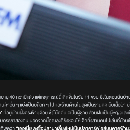
นอายุ 40 กว่าปีแล้ว แต่เหตุการณ์นี้เกิดขึ้นในวัย 11 ขวบ ซึ่งในตอนนั้นบ
ค้าอื่น ๆ แบ่งเป็นบล็อก ๆ ไป และร้านด้านในสุดเป็นร้านตัดเย็บเสื้อผ้า ม
อ’
ที่อยู่บ้านฝั่งตรงข้ามด้วย ซึ่งโน้ตกับเอเป็นผู้ชาย ส่วนฝนเป็นผู้หญิงและเ
่กับภรรยาสองคน นอกจากนี้คุณลุงก็ยังชอบให้เด็กทั้งสามคนไปเล่นที่บ้านเ
งก็พูดว่า
“เออเนี่ย ลุงซื้อปลามาเลี้ยงใหม่เป็นปลาคาร์ฟ อยู่บนดาดฟ้านะ 