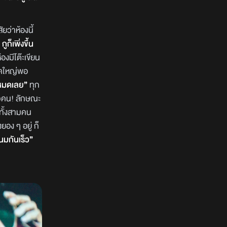
ยว่าห้องนี้
้ กูก็เพิ่งขึ้น
องมีโต๊ะเขียน
นาดใหญ่พอ
ไปหมดเลย”
ทุก
หัวคน! ลักษณะ
บทั้งสามคน
ยอง ๆ อยู่ ก็
นมกันเร็ว”