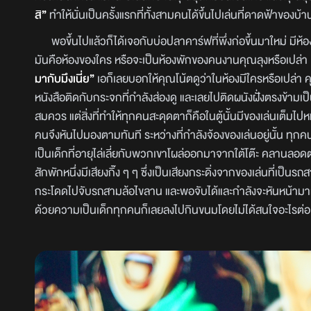
สิ”
ทำให้นั่นเป็นครั้งแรกที่ทั้งสามคนได้ขึ้นไปเล่นที่ดาดฟ้าของบ้
พอขึ้นไปแล้วก็ได้เจอกับบ่อปลาคาร์ฟที่พึ่งก่อขึ้นมาใหม่ มีห้อง
มันคือห้องของใคร หรือจะเป็นห้องพักของคนงานคุณลุงหรือเปล่า
มากับมึงเนี่ย”
เอก็เลยบอกให้คุณโน้ตดูว่าในห้องมีใครหรือเปล่า คุ
หนังสือติดกับกระจกที่กำลังส่องดู และเลยไปติดผนังฝั่งตรงข้ามเป็
สมควร แต่สิ่งที่ทำให้ทุกคนสะดุดตาก็คือในตู้นั้นมีของเล่นเต็ม
คนจึงหันไปมองตามทันที ระหว่างที่กำลังจ้องของเล่นอยู่นั้น ทุกคนก็
เป็นเด็กที่อายุไล่เลี่ยกับพวกเขาโผล่ออกมาจากใต้โต๊ะ คลานลอดต
สักพักหนึ่งมีเสียงกิ๊ง ๆ ๆ ซึ่งเป็นเสียงกระดิ่งจากของเล่นที่เป็นร
กระโดดไปจับรถสามล้อไขลาน และพอจับได้และกำลังจะหันหน้ามาท
ด้วยความเป็นเด็กทุกคนก็เลยลงไปกินขนมโดยไม่ได้สนใจอะไรต่