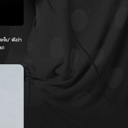
เจ็ม’ ฟังว่า
ลย!