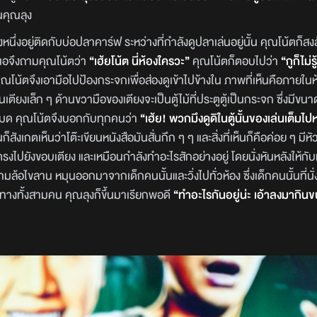
านคุณลุง
หนึ่งอยู่ติดกับบ่อปลาคาร์ฟ ระหว่างที่กำลังดูปลาเล่นอยู่นั้น คุณโน้ตก็สงสั
 เอจึงถามคุณโน้ตว่า
“เฮ้ยโน้ต นี่ห้องใครวะ”
คุณโน้ตก็ตอบไปว่า
“กูก็ไม่รู
ณโน้ตจึงเอามือไปป้องกระจกเพื่อส่องดูเข้าไปข้างใน ภาพที่เห็นคือภายในห้
นเตียงเล็ก ๆ ด้านขวามือของเตียงจะเป็นตู้ไม้ที่ประตูตู้เป็นกระจก ซึ่งมีข
ไปหมด คุณโน้ตจึงบอกกับทุกคนว่า
“เฮ้ย! พวกมึงดูดิในตู้นั้นของเล่นเต็ม
สังเกตเห็นว่าโต๊ะเขียนหนังสือมันสั่นกึก ๆ ๆ และสิ่งที่เห็นก็คือค่อย ๆ มี
รงไปยังขอบเตียง และเหมือนกำลังทำอะไรสักอย่างอยู่ โดยนั่งหันหลังให้กั
ถสามล้อไขลาน หมุนออกมาจากเด็กคนนั้นและวิ่งไปทั่วห้อง ซึ่งเด็กคนนั้นที่นั่ง
างทั้งสามคน คุณลุงก็ขึ้นมาเรียกพอดี
“ทำอะไรกันอยู่น่ะ เอ้าลงมากินข
อ