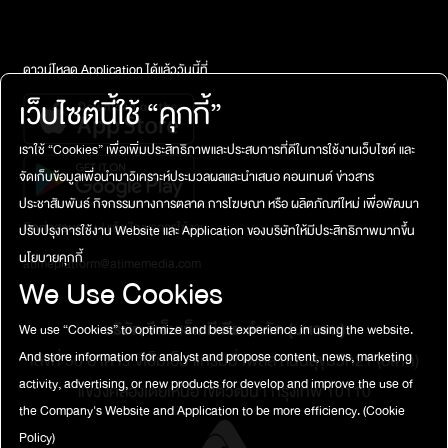
รถตุ๊กตุ๊กที่วิ่งผ่านมา วัฒน์นั่งอยู่บนรถคันนั้นนั้น เขายิ้ม ดูมีความสุข
และพยักหน้าให้เหมือนจะขอบคุณ และก็หายไป ไอซ์สะดุ้งเพราะน้อง
โปรแกรมเข้ามากอดจากข้างหลัง บอกให้ไปกินข้าวได้แล้ว..เขียน: อภิ
ดาวน์โหลด Application ได้แล้ววันนี้ที่
ธิดา ดุรงค์พันธุ์เรียบเรียง: วันทนีย์ ไชยชาติภาพ: กิตติพงษ์ นาค
เว็บไซต์นี้ใช้ “คุกกี้”
ทอง(เป็นความเชื่อส่วนบุคคล โปรดใช้วิจารณญาณในการอ่าน)รับฟัง
เต็ม ๆ ได้ที่
เราใช้ “Cookies” เพื่อเพิ่มประสิทธิภาพและประสบการที่ดีในการใช้งานเว็บไซต์ และ
จัดเก็บข้อมูลเพื่อนำมาวิเคราะห์ประมวลผลและนำเสนอ คอนเทนต์ ข่าวสาร
ประชาสัมพันธ์ กิจกรรมทางการตลาด การโฆษณา หรือ ผลิตภัณฑ์ใหม่ เพื่อพัฒนา
ติดต่อสอบถาม / แจ้งปัญหาการใช้งาน
ปรับปรุงการใช้งาน Website และ Application ของบริษัทให้มีประสิทธิภาพมากขึ้น
นโยบายคุกกี้
atimeplatform@atimemedia.com
We Use Cookies
บริษัท จีเอ็มเอ็ม มีเดีย จำกัด (มหาชน)
We use “Cookies” to optimize and best experience in using the website.
เลขที่ 50 อาคาร จีเอ็มเอ็ม แกรมมี่ เพลส ถนนสุขุมวิท21 (อโศก)
And store information for analyst and propose content, news, marketing
activity, advertising, or new products for develop and improve the use of
แขวงคลองเตยเหนือ เขตวัฒนา กรุงเทพ 10110
the Company's Website and Application to be more efficiency.
(Cookie
Policy)