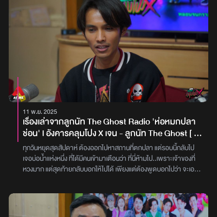
คลุมโปง X เจน-สาวแอน The Ghost’ (26 สิงหาคม 2568) พร้อมกับ
‘ดีเจแนน’ และ ‘ดีเจเจ็ม’ ย้อนกลับไปเมื่อประมาณ 4 ปีที่แล้ว ‘ไอซ์’ มี
เพื่อนสนิทคนหนึ่งชื่อ ‘วัฒน์’ ในวันนั้นเขาได้โทรมาร้องไห้ ตัดพ้อว่า “กู
ไม่อยากอยู่บนโลกใบนี้ กูอะทนไอมิ้นไม่ไหว” ซึ่ง ‘มิ้น’ เป็นภรรยาเก่าของ
วัฒน์ที่เลิกกันไปตั้งแต่ 7 เดือนก่อน และวัฒน์ก็มีแฟนใหม่มาเป็นเวลา 3
เดือนแล้ว ทำให้ไอซ์ไม่เข้าใจว่าทำไมวัฒน์ต้องร้องไห้เสียใจเรื่องมิ้น ในเมื่อ
ก็มีแฟนใหม่ไปแล้ว แต่ก็ทำอะไรไม่ได้นอกจากปลอบใจเพื่อนด้วยประโยค
ที่ว่า “มึงอยู่ก่อน มึงอย่าพึ่งเป็นอะไร เดี๋ยวพรุ่งนี้กูจะไปหามึงที่บ้าน” หลัง
จากที่ได้วางสายโทรศัพท์ไป ไอซ์ก็ได้เข้านอน แต่ก็ต้องสะดุ้งตื่นขึ้นมา
เพราะกลิ่นยาเส้นพร้อมกับเสียงผู้ชายที่พูดให้ตื่น เธอรีบลุกขึ้นมาอย่าง
11 พ.ย. 2025
ลุกลี้ลุกลนเพื่อที่จะขับรถ แต่ในระหว่างเดินทางก็มีสายโทรเข้ามาจาก
เรื่องเล่าจากลูกนัท The Ghost Radio 'ห่อหมกปลา
เพื่อนอีกคนที่ชื่อว่า ‘บิ๊ก’ “ไอซ์มึงทำใจดี ๆ ไว้นะ ไอวัฒน์ตายแล้ว” ไอซ์
ช่อน' l อังคารคลุมโปง X เจน - ลูกนัท The Ghost [ 4
ได้ยินดังนั้นก็ราวกับโลกทั้งใบหยุดหมุน ทั้ง ๆ ที่เธอก็ได้บอกให้วัฒน์รอ
พ.ย.2568 ]
ก่อน แต่เพื่อนสนิทก็รอไม่ไหว จากนั้นก็ทราบว่าข่าวว่าวัฒน์ตัดสินใจจบ
ทุกวันหยุดสุดสัปดาห์ ต้องออกไปหาสถานที่ตกปลา แต่รอบนี้กลับไป
ชีวิตด้วยการผูกคอตายกับกิ่งไม้ที่ยื่นเข้าไปตรงหน้าต่างบ้านของมิ้นกับ
เจอบ่อน้ำแห่งหนึ่ง ที่ได้มีคนเข้ามาเตือนว่า ที่นี่ห้ามไป..เพราะเจ้าของที่
‘ทอม’ ซึ่งทอมคือลูกพี่ลูกน้องของวัฒน์ และเป็น LGBTQ+ แต่เมื่อ 7
หวงมาก แต่สุดท้ายกลับบอกให้ไปได้ เพียงแต่ต้องพูดบอกไปว่า จะเอา
เดือนที่แล้ว วัฒน์ก็ได้รู้ความจริงว่า คนที่เชื่อใจทั้งสองคนแอบเป็นชู้กัน
ปลาไปทำห่อหมกปลาช่อนให้ตากินนะ สุดท้ายหลังจากตกปลาได้ จะนำ
ทางด้านไอซ์เมื่อมาถึงที่หมายแล้ว บิ๊กก็ได้พาไปที่จุดเกิดเหตุแทนที่จะไป
ปลากลับไปฝาก กลับได้ไปรับรู้ถึงเรื่องราวบางอย่าง ที่ทำให้ต้องรู้สึกเสีย
วัด เพราะที่นี่ เพื่อน ๆ กำลังตั้งศาลเตี้ย หาคนผิดโดยไม่พึ่งกฏหมาย แต่
น้ำตา.. คุณลูกนัท’ ได้มาเล่าเรื่องราวของ ‘คุณเก่ง’ ที่ได้เดินทางไปบ่อ
ทั้งมิ้นและทอมก็ได้หนีไปแล้ว จากนั้นไม่นาน ก็มีผู้ชายคนหนึ่งเดินมา
ตกปลาในทุกวันหยุดสุดสัปดาห์ แต่ในระหว่างทางกลับได้ไปพบตายายคู่