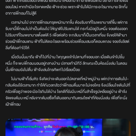
ออก ฟ้าก็คอยปลอบใจเพื่อน และแนะนำให้ออกมาทำอาชีพอื่นแทน อย่างการขายของ
ออนไลน์ หากถ้ามีอะไรขาดเหลือ ฟ้าจะช่วย เพราะฟ้าไม่ได้มีภาระอะไรมากมาย อีกทั้ง
อาการพี่ทอมก็ไม่สู้ดี
เวลาผ่านไป อาการพี่ทอมทรุดหนักมากขึ้น ต้องรับยาที่โรงพยาบาลถี่ขึ้น แต่การ
รับยานี้พี่ทอมไม่จำเป็นต้องไป ให้ญาติไปรับแทนได้ กระทั่งมีอยู่วันหนึ่ง จอยต้องออก
ไปรับยาที่โรงพยาบาลตั้งแต่ตี 5 เพื่อต่อคิว จะกลับมาก็เป็นเวลาเที่ยง จึงขอให้ฟ้ามา
ช่วยเฝ้าพี่ทอมแทน ฟ้าที่ไม่ติดอะไรและพร้อมช่วยเพื่อนเสมอก็ตอบตกลง จอยจึงลิสต์
สิ่งที่ต้องทำไว้ให้
เมื่อวันนั้นมาถึง ฟ้าก็ไปที่บ้าน ไขกุญแจเข้าไปตามที่จอยบอก เมื่อเดินเข้าไปชั้น
หนึ่ง ก็จะพบพี่ทอมนอนอยู่กลางบ้าน ปลายเท้ามีทีวี ลักษณะเป็นห้องนั่งเล่น ในตอน
นั้นพี่ทอมยังไม่ตื่น ฟ้าจึงเล่นโทรศัพท์ไปเรื่อยเปื่อย
ไม่นานฟ้าก็เริ่มหิว จึงคิดว่าจะเดินออกไปตลาดที่หน้าหมู่บ้าน แต่ทว่าการเดินไป-
กลับต้องใช้เวลามาก ทำให้กังวลกลัวว่าพี่ทอมตื่นมาจะไม่เจอใคร จึงเปลี่ยนใจเดินไปที่
ครัวเพื่อดูว่าพอจะมีอะไรกินได้บ้าง โชคดีที่ยังมีบะหมี่กึ่งสำเร็จรูปเหลืออยู่บ้าง ฟ้าจึง
จัดแจงต้มบะหมี่ หลังจากต้มเสร็จก็เดินออกมากินตรงโซฟาที่ห้องนั่งเล่น เพื่อที่จะนั่ง
เฝ้าพี่ทอม