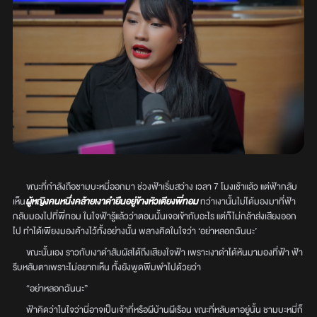
ขณะที่กำลังถือชามบะหมี่ออกมา ช่วงฟ้าเริ่มสว่าง เวลา 7 โมงเช้าแล้ว แต่ฟ้ากลับ
เห็น
ผู้หญิงคนหนึ่งคล้ายเงาดำยืนอยู่ข้างหัวเตียงพี่ทอม
ทว่าเงานั้นไม่ได้มองมาที่ฟ้า
กลับมองไปที่พี่ทอม ในใจฟ้ารู้แล้วว่าตอนนั้นเจอเข้ากับอะไร แต่ก็ไม่กล้าส่งเสียงออก
ไป ทำได้เพียงมองค้างไว้ทั้งอย่างนั้น พลางคิดในใจว่า ‘อย่าหลอกฉันนะ’
ขณะนั้นเอง ราวกับเงาดำสัมผัสได้ถึงเสียงใจฟ้า เพราะเงาดำได้หันมามองที่ฟ้า ฟ้า
รีบหลับตาเพราะไม่อยากเห็น ทั้งยังพูดพึมพำไปด้วยว่า
“อย่าหลอกฉันนะ”
ฟ้าคิดว่าในใจว่านี่อาจเป็นเจ้าที่หรือผีบ้านผีเรือน ขณะที่หลับตาอยู่นั้น ชามบะหมี่ก็