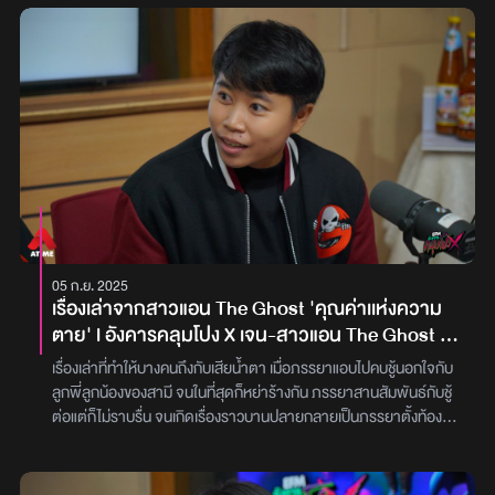
05 ก.ย. 2025
เรื่องเล่าจากสาวแอน The Ghost 'คุณค่าเเห่งความ
ตาย' l อังคารคลุมโปง X เจน-สาวแอน The Ghost [
26 ส.ค.2568 ]
เรื่องเล่าที่ทำให้บางคนถึงกับเสียน้ำตา เมื่อภรรยาแอบไปคบชู้นอกใจกับ
ลูกพี่ลูกน้องของสามี จนในที่สุดก็หย่าร้างกัน ภรรยาสานสัมพันธ์กับชู้
ต่อแต่ก็ไม่ราบรื่น จนเกิดเรื่องราวบานปลายกลายเป็นภรรยาตั้งท้องกับ
สามีที่หย่ากันไป รัก 3 เศร้า และ 1 ชีวิตของเด็กที่บริสุทธิ์จะจบลง
อย่างไร? ติดตามได้กับเรื่องที่มีชื่อว่า ‘คุณค่าของความตาย’ จาก ‘คุณ
ไอซ์’ โดยมี ‘สาวแอน The Ghost’ เป็นผู้ถ่ายทอด ในรายการ ‘อังคาร