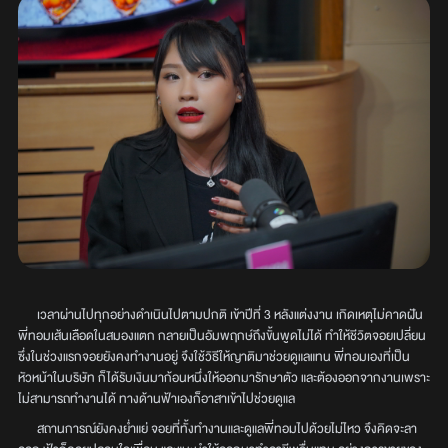
เวลาผ่านไปทุกอย่างดำเนินไปตามปกติ เข้าปีที่ 3 หลังแต่งงาน เกิดเหตุไม่คาดฝัน
พี่ทอมเส้นเลือดในสมองแตก กลายเป็นอัมพฤกษ์ถึงขั้นพูดไม่ได้ ทำให้ชีวิตจอยเปลี่ยน
ซึ่งในช่วงแรกจอยยังคงทำงานอยู่ จึงใช้วิธีให้ญาติมาช่วยดูแลแทน พี่ทอมเองที่เป็น
หัวหน้าในบริษัท ก็ได้รับเงินมาก้อนหนึ่งให้ออกมารักษาตัว และต้องออกจากงานเพราะ
ไม่สามารถทำงานได้ ทางด้านฟ้าเองก็อาสาเข้าไปช่วยดูแล
สถานการณ์ยังคงย่ำแย่ จอยที่ทั้งทำงานและดูแลพี่ทอมไปด้วยไม่ไหว จึงคิดจะลา