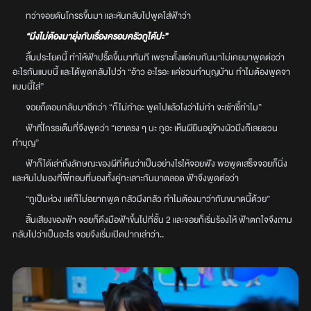
ทว่าจอยดันโกรธขึ้นมา และหันกลับไปพูดใส่ฟ้าว่า
“มึงไม่ต้องมายุ่งกับเรื่องครอบครัวกูได้ปะ”
สิ้นประโยคนี้ ทำให้ฟ้าปรี๊ดขึ้นมาทันที เพราะตั้งแต่คบกันมาไม่เคยมาพูดต่อว่า
อะไรกันแบบนี้ และได้พูดกลับไปว่า “อ้าว อะไรอะ แค่ชวนทำบุญบ้าน ทำไมต้องพูดจา
แบบนี้ใส่”
จอยก็ตอบกลับมาอีกว่า “ก็ไม่ทำอะ พูดไปแล้วไงว่าไม่ทำ จะเซ้าซี้ทำไม”
ฟ้าที่โกรธเต็มที่จึงพูดว่า “เอาตรง ๆ นะ กูอะ เห็นผียืนอยู่ข้างผัวมึงก็เลยชวน
ทำบุญ”
ฟ้าก็ได้เล่าถึงลักษณะของผีที่เห็นว่าเป็นอย่างไรให้จอยฟัง พอพูดเสร็จจอยก็นิ่ง
และหันไปมองที่พี่ทอมที่มองทั้งคู่ทะเลาะกันมาตลอด ฟ้าจึงพูดต่อว่า
“กูเป็นห่วง แต่ก็ไม่อยากพูด กลัวมึงกลัว ทำไมต้องมาว่ากันขนาดนี้ด้วย”
สิ้นเสียงของฟ้า จอยก็ดึงมือฟ้าขึ้นไปที่ชั้น 2 และจอยก็เริ่มร้องไห้ ฟ้าตกใจจึงถาม
กลับไปว่าเป็นอะไร จอยจึงเริ่มเปิดปากเล่าว่า..