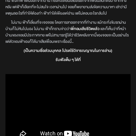
กัน ขณะที่ฟ้าเดินออกจากบ้าน ก็ยังคงได้ยินเสียงเรียกจากเพื่อนสนิทดังมาจากข้าง
หลัง แต่ฟ้าก็เลือกที่จะไม่สนใจ เวลาผ่านไป จอยก็พยายามส่งข้อความมาหา เล่าว่ามี
เหตุผลอะไรที่ทำให้ต้องทำ ฟ้าทำได้เพียงแค่อ่าน แต่ไม่ตอบอะไรกลับไป
ไม่นาน ฟ้าก็เลี่ยงที่จะเจอจอย โดยการลาออกจากที่ทำงาน แม้กระทั่งขับรถผ่าน
บ้านก็ไม่หันไปมอง ไม่นาน ฟ้าก็ทราบข่าวว่า
พี่ทอมเสียชีวิตแล้ว
และก็เห็นว่าที่หน้า
บ้านของจอยมีประกาศขาย แต่ไม่สามารถรู้ได้ว่าชีวิตหลังจากนี้ของจอยจะเป็นอย่างไร
แต่ตัวของฟ้าเองก็ได้มาเสียเพื่อนเพราะเรื่องนี้..
(เป็นความเชื่อส่วนบุคคล โปรดใช้วิจารณญาณในการอ่าน)
รับฟังเต็ม ๆ ได้ที่