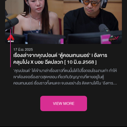
กลับไม่ใช่ขัน แต่เป็นปากของวัฒน์! เรียกได้ว่าขันใบนั้นคือหัวของวัฒน์
คุณตาก่อนหน้า เลยพูดเอ่ยขึ้น ตามที่คุณตาได้บอกไว้...หลังจากนั้นไม่
โทรศัพท์กลางที่ตั้งอยู่หน้าหอพัก เมื่อมีปัญหาอะไรก็โทรหา รปภ. ได้ วัน
นั่นเอง ใบหน้าของทั้งคู่อยู่ในระยะประชิด เขาทำอะไรไม่ได้แล้วนอกจาก
นาน ปรากฏว่า ได้ปลาช่อนตัวใหญ่มาก ตกมาได้ถึง 6 ตัว เก่งจึงคิดที่จะ
นั้นเป็นวันที่จะเริ่มเรียนซัมเมอร์ ในกลุ่มมีเพื่อนผู้หญิงคนหนึ่งชื่อ ‘เล็ก’ ซึ่ง
ขว้างหัวทิ้ง บิ๊กคิดว่ามันจะจบแค่นั้น เขารีบดึงผ้าขนหนูมาคลุมตัว แต่สิ่ง
นำปลาที่ได้มา ไปฝากไว้ที่บ้านของตา แต่พอเดินทางไปถึง บ้านกลับปิด
เป็นคนที่สวยมาก แต่น่าสงสารเพราะว่าพ่อแม่เสียไปแล้ว ทุกวันนี้เล็กจึง
ที่เขาหยิบขึ้นมากลายเป็นร่างของวัฒน์ที่กำลังโอบเขาอยู่จากด้านหลัง!
สนิท และมีบรรยากาศที่เงียบสงัด จึงตัดใจที่จะกลับมาในภายหลัง ใน
อยู่กับยายเเล้วก็หลานที่บ้านหลังหนึ่ง เล็กมักจะพยายามชวนเพื่อนใน
สติบิ๊กได้หายไปแล้วมีแต่ความกลัวที่คลืบคลานเข้ามา ในเวลานั้นคิดแค่
ระหว่างนั้นเก่งขับมอเตอร์ไซค์ ออกไปหาร้านข้าว ก็ไปเจอกับร้านข้าวแห่ง
กลุ่มว่า “ว่าง ๆ ไปเที่ยวบ้านชั้นสิ” เพื่อน ๆ ทราบเช่นนั้นก็รวมตัวกันไป
ว่ายังไงก็ต้องเอาตัวเองออกจากห้องน้ำให้ได้ บิ๊กจึงพยายามดิ้นถีบ
หนึ่ง และได้จอดแวะทาน แต่ป้าร้านข้าวก็ได้ทักถามขึ้นมาว่า “ทำไมเราถึง
ปรากฏว่าบ้านของเล็กนั้นอยู่อีกอำเภอซึ่งไกลมาก เมื่อถึงบ้านของเล็ก ปุ๊
ประตูออกมา หลังจากฟังเรื่องราวจบ ทุกคนก็ได้แต่คุยกันว่ามันเกิด
มาจากทางนั้น ไปตกปลามาหรอ?” เก่งตอบกลับไปว่า “ผมไปตกปลา ที่
กก็ได้บอกกับคุณขวัญว่า “ไม่อยากนอนค้างที่บ้านหลังนี้เลย บ้านหลังนี้
อะไรขึ้น ทำไมเพื่อนที่ตายไปถึงต้องเล่นงานหนักขนาดนี้ แต่ก็ไม่สามารถ
บ่อตรงนั้นมา”ป้าทำสีหน้าตกใจ เพราะด้วยความที่เจ้าของเป็นคนหวงที่
น่ากลัวมาก“ ซึ่งลักษณะของบ้านจะเป็นไม้ยก 2 ชั้น ตั้งอยู่กลางสวน
17 มิ.ย. 2025
หาเหตุผลมารองรับได้ เวลาล่วงเลยจนมาถึงวันทำบุญร้อยวัน ในตอน
มาก และไม่ให้ใครเข้าไปตกปลา แต่เก่งก็ตอบกลับไปว่า “คุณตาบ้านข้าง
มะพร้าว มืดทะมึน ห้องน้ำอยู่นอกตัวบ้านเเละบ้านหลังนี้คุณตาของเล็ก
เรื่องเล่าจากคุณปอนด์ ‘ตู้คอนเทนเนอร์’ l อังคาร
เย็นเพื่อนก็มานั่งสังสรรค์กัน อยู่ ๆ บิ๊กก็พูดขึ้นมาว่า “กูรู้สึกผิดว่ะ กูเป็น
หน้าบ่อ เขาบอกว่าให้ตกได้” ป้าร้านข้าวทำสีหน้างุนงง และได้พูดตอบ
เพิ่งจะเสียชีวิตไป ในตอนแรกปุ๊กคิดว่าบ้านหลังนี้อยู่กัน 3 คน เเต่ปรากฎ
คลุมโปง X บอย ฉีดปลวก [ 10 มิ.ย.2568 ]
เหตุผลที่ทำให้วัฒน์ตายด้วยส่วนหนึ่ง เพราะว่าวันที่เกิดเหตุ กูไปบ้าน
แบบนิ่ง ๆ “เอ็งไม่กลัวผีหรอ” เก่งยิ่งเกิดอาการงง? กับคำพูดของป้า แต่
ว่ามีเเฟนของเล็กอยู่ด้วยอีกคน ในคืนวันนั้นปุ๊กเเละกลุ่มเพื่อนได้นอนเปิด
ของทอม ไปส่งมันนี่แหละ กูอยากกินเหล้ากับเพื่อน เลยทิ้งมันไว้ตรงนั้น
หลังจากทานข้าวเสร็จ เก่งก็เดินทางกลับไปยังบ่อตกปลา แต่ระหว่างทาง
ประตูอยู่บนชั้น 2 แต่แล้วก็มีเสียง ปึก ปึก ปึกก! เหมือนเป็นเสียงคนเดินขึ้น
‘คุณปอนด์’ ได้เข้ามาเล่าเรื่องราวที่ตนนั้นได้ไปรื้อถอนโรงงานเก่า ทำให้
สายแรกวัฒน์โทรมา ให้กูไปรับมัน สายที่สองโทรมาตัดพ้อว่าอยากตาย
ได้แวะบ้านของตาอีกครั้ง และได้เห็นตายืนอยู่ริมรั้วบ้าน เก่งจึงเอ่ยทักว่า
บันได ในระหว่างที่มีเสียงนั้น ทุกคนก็จ้องไปประตูเพื่อดูว่าเป็นใครที่เดิน
เขาต้องเจอเรื่องราวสุดหลอน เกี่ยวกับวิญญาณที่ตายอยู่ในตู้
ไม่อยากอยู่แล้ว กูก็ปากพล่อยตอบมันไปว่า มึงตายก็ดี มึงจะได้เป็นผีรุ่น
เอาปลามาฝาก แต่ตาก็ตอบปฏิเสธในทันที และบอกว่าเอาไปทำไม่ไหว
ขึ้นมา แต่เมื่อสุดขั้นบันได เสียงนั้นก็เงียบหายไป… ไม่มีใครเดินออกมา!
คอนเทนเนอร์ เรื่องราวทั้งหมดจะจบลงอย่างไร ติดตามได้ใน ‘อังคาร
พี่ กูจะได้ขอหวยด้วย และที่สำคัญนะ ถ้ามึงตาย มึงมาหลอกกูคนแรก
หรอก เพราะว่าแก่แล้ว เก่งนึกในใจว่าจะเอาปลากลับไปทำ และรอบหน้า
ทุกคนได้เเต่สงสัยว่าเป็นใครเเต่ก็ไม่ได้คิดอะไรมาก จากนั้นในตอนเช้าก็
คลุมโปง X’ (10 มิถุนายน 2568) ไปพร้อมกับ ‘ดีเจแนน’ และ ‘ดีเจเจ็ม’
เลย เพราะว่ากูคือเพื่อนรักของมึง” ไอซ์เข้าใจกระจ่างว่าทำไมบิ๊กถึงได้
จะนำมาฝากตากับยาย หลังจากคิดเสร็จเก่งก็เดินทางกลับบ้านในทันที
แยกย้ายกลับบ้าน ผ่านไปเมื่อปุ๊กเรียนซัมเมอร์จบ วันสุดท้ายของการ
ในเรื่องที่มีชื่อว่า ‘ตู้คอนเทนเนอร์’ ที่ใครได้ฟังก็ต้องขนลุกไปตามกัน!
โดนหลอก หลังจากนั้นเวลาผ่านไป 2 ปี ได้มีสายจากมิ้นโทรมาหาไอซ์
แต่ระหว่างทางได้แวะร้านข้าวในอีกครั้ง ป้ารีบเดินเข้ามาถามในทันที “เจอ
เรียนวันนั้นก็ได้กลับบ้านที่ระยอง ในขณะที่เดินทางกลับก็มีเพจเจอร์เเจ้ง
คุณปอนด์ทำธุรกิจรับรื้อถอนโรงงานเก่า วันหนึ่งเขาได้รับการติดต่อ
VIEW MORE
เธอได้ถามไปว่า “มึงหายไปไหนมา มึงทำให้เพื่อนกูตาย” มิ้นจึงได้เล่าทุก
ลุงไหม เอ็งนี่ท่าจะไม่กลัวผีจริง ๆ” เก่งได้แต่ทำหน้าครุ่นคิดไปอยู่พักหนึ่ง
เตือนขึ้นมา ซึ่งคนที่ส่งมาก็คือตั๋มเเละได้บอกว่า “เล็กตายเเล้ว” ปุ๊กก็ตก
จากนายหน้ารายหนึ่ง ให้ไปทำการรื้อโรงงานร้างในกรุงเทพฯ ที่ถูกปิดทิ้ง
อย่างให้ฟังว่า.. ในช่วงที่คบกับทอมก็มีทะเลาะกันบ้าง พอมีปากเสียงกัน
หลังจากนั้นป้าก็ได้เริ่มเล่าเรื่องราวบางอย่างให้เก่งฟัง ในอดีต คุณตา
ใจเเละไม่เชื่อในสิ่งที่ตั๋มบอก เพราะก่อนที่ปุ๊กจะขึ้นรถกลับบ้านนั้นทั้งคู่ยัง
ร้างมานานกว่า 3-4 ปี เมื่อถึงวันนัด คุณปอนด์ก็จัดทีมพร้อมรถไปที่
มิ้นก็เลือกที่จะไปดื่มกับวัฒน์ และมีอะไรกันจนท้อง เมื่อท้องได้ 2 เดือน
มีชื่อว่า ‘ตาแม้น’ เป็นหนุ่มหล่อ และเป็นที่ชื่นชอบของสาว ๆ หนึ่งในคนที่
กล่าวลากันอยู่เลยเเละเล็กยังได้บอกปุ๊กอีกว่าจะไปทำบุญกับครอบครัว
หน้างานตามปกติ โดยเริ่มลงมือรื้อถอนช่วงเช้า ทุกอย่างก็ดูจะเป็นไป
ทอมก็จับได้ ทั้งสามคนตัดสินใจมาเคลียร์กันที่บ้านของทอมว่าควรจะ
ชอบตาแม้น มีชื่อว่า “ยายมา” เป็นเจ้าของบ่อตกปลา ยายแม้นเป็นคนที่
ปุ๊กติดต่อเล็กไม่ได้จึงรอเวลาให้เล็กกลับไปที่หอ ในระหว่างที่รอ ปุ๊กก็ได้
ด้วยดี แต่ช่วงพักเที่ยง จู่ ๆ รถขนของที่เพิ่งซื้อมาใหม่กลับสตาร์ทไม่ติด