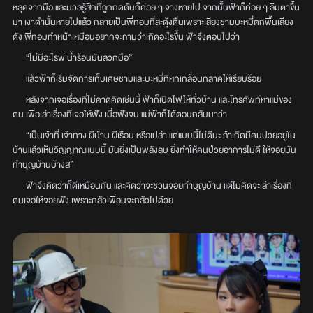
หลุดจากมือ และมวลรู้สึกที่ถูกกดดันก็ค่อย ๆ จางหายไป จากนั้นฟ้าก็ค่อย ๆ ลืมตาขึ้น
มา เงาดำนั้นหายไปแล้ว กลายเป็นพี่ทอมที่สะดุ้งตื่นเพราะเสียงชามบะหมี่ตกพื้นเสียง
ดัง พี่ทอมทำหน้าเหมือนอยากจะถามว่าเกิดอะไรขึ้น ฟ้าจึงตอบไปว่า
“ไม่มีอะไรพี่ น้ำร้อนมันลวกมือ”
แล้วฟ้าก็เริ่มจัดการเก็บเศษชามและบะหมี่ที่หกเกลื่อนกลาดให้เรียบร้อย
หลังจากเจอเรื่องที่ไม่คาดคิดเช่นนี้ ฟ้าก็เปิดไฟให้ทั่วบ้าน และโทรศัพท์หาแม่ของ
ตน เพื่อเล่าเรื่องที่เจอให้ฟัง เมื่อฟังจบ แม่ฟ้าก็ได้ตอบกลับมาว่า
“เป็นเจ้าที่ เจ้าทาง ผีบ้าน ผีเรือน หรือเปล่า แต่แบบนี้ไม่ดีนะ ถ้าเกิดมีคนป่วยอยู่ใน
บ้านแล้วเห็นวิญญาณแบบนี้ มันยิ่งเป็นพลังลบ ยิ่งทำให้คนป่วยอาการไม่ดี ให้จอยมัน
ทำบุญบ้านบ้างสิ”
ฟ้าจึงคิดว่าก็ดีเหมือนกัน และคิดว่าจะชวนจอยทำบุญบ้าน แต่ไม่คิดจะเล่าเรื่องที่
ตนเจอให้จอยฟัง เพราะกลัวเพื่อนจะกลัวไปด้วย