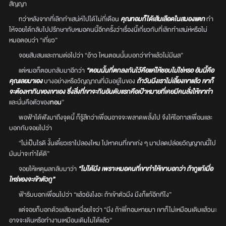
สัญญา
ทว่าหลังจากที่เลิกทำเสน่ห์ไปได้ไม่กี่เดือน
คุณทอมก็ได้เส้นเลือดในสมองแตก
ทำ
ให้จอยได้กลับไปปรึกษากับหมอคนนี้อีกครั้งว่าเรื่องนี้เกี่ยวกับที่เลิกทำเสน่ห์หรือไม่
หมอตอบว่า “เกี่ยว”
จอยสับสนและถามต่อไปว่า “อ้าว ไหนตอนนั้นบอกว่าทำแล้วไม่มีผล”
แต่หมอก็ตอบกลับมาอีกว่า
“ตอนนั้นที่ตกลงกันไว้คือแค่ให้ชอบไม่ใช่หรอ อันนี้คือ
คุณเลยมาเอง
บางอย่างหรือวิญญาณที่มันอยู่ในของ
ถ้าวันนึงเราไม่เลี้ยงเขาแล้ว เขาก็
จะต้องหากินของเขาเอง ซึ่งสิ่งที่เขาจะกินอันดับแรกคือเป้าหมายที่เคยมีคนสั่งให้เขาทำ
และนั่นคือตัวของ
ทอม
”
พอฟ้าได้ฟังมาถึงจุดนี้ ก็รู้สึกว่าเพื่อนอาจจะพลาดพลั้งไป จึงให้โอกาสเพื่อนและ
บอกกับจอยไปว่า
“ไม่เป็นไรดิ งั้นเดี๋ยวเราไปลองไหม ไปหาคนที่เขาเก่ง ๆ มาปลดปล่อยวิญญาณนี้ไป
มันน่าจะทำได้ดิ”
จอยให้เหตุผลกลับมาว่า
“ไม่ได้มึง เพราะหมอคนที่เขาทำให้เขาบอกว่า ถ้ากูแก้เมื่อ
ไหร่ของจะเข้าตัวกู”
ฟ้ารีบบอกเพื่อนไปว่า “แล้วยังไงอะ ถ้าเข้าตัวมึง มึงก็แก้อีกทีไง”
แต่จอยก็บอกด้วยเสียงเหนื่อยใจว่า “มึง ถ้าพี่ทอมหายมา เขาก็ไม่เหมือนเดิมแล้วนะ
อาจจะเดินหรือทำงานเหมือนเดิมไม่ได้แล้ว”