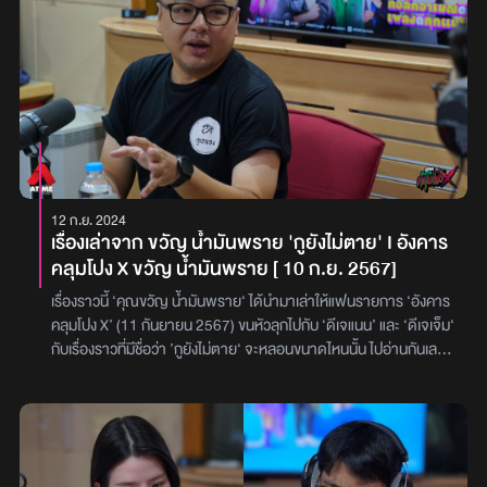
พร้อมกับกลิ่นยาเส้นแล้วพูดว่า “มึงก็บอกมันสิ” และอยู่ดี ๆ น้องที่นั่งอยู่
หนึ่ง เข้ามาเตือนว่าอย่าไปที่บ่อแห่งนี้ เพราะว่าเจ้าของเก่า…หวงที่ เรื่อง
บนรถมอเตอร์ไซค์หน้าบ้านก็กลิ้งตกรถลงมาด้วยอาการตกใจ สีหน้า
ราวจะเป็นอย่างไร ติดตามได้ใน ‘อังคารคลุมโปง X เจน - ลูกนัท The
เหมือนคนกลัวอะไรสักอย่างจนไม่มีสติต้องรีบวิ่งหนีหายไป เพื่อนที่อยู่
Ghost’ (4 พฤศจิกายน 2568) ไปพร้อมกับ ‘ดีเจแนน’ และ ‘ดีเจโซเซฟ’
ตรงนั้นเมื่อมองไปที่ต้นไม้ที่วัฒน์ผูกคอตายก็วิ่งหายออกไปจากบ้านไม่
กับเรื่องที่มีชื่อว่า ‘ห่อหมกปลาช่อน’เหตุการณ์ย้อนกลับไปเมื่อ 4 ปีที่แล้ว
ต่างกัน และบิ๊กก็วิ่งออกไปด้วย ไอซ์มีแต่ความงุนงงกับสิ่งที่เกิดขึ้น จึงรีบ
เก่งมีงานอดิเรกเป็นการตกปลา ในทุกวันหยุดสุดสัปดาห์ จนกระทั่ง เก่ง
โทรหาบิ๊กให้มารับ และก็ได้ไปถึงวัดในที่สุด ในคืนนั้นทั้งญาติสนิทและผอง
ไปเจอสถานที่แห่งหนึ่ง ที่เหมาะแก่การตกปลาเป็นอย่างมากเช้ามืดในวัน
เพื่อนก็ได้นอนเฝ้าศพที่วัด แต่แล้วน้องที่ชื่อ ‘โรจน์’ ก็ตะโกนโวยวายขึ้น
รุ่งขึ้น เก่งเริ่มออกเดินทางขี่มอเตอร์ไซค์ ไปถึงยังที่หมายในช่วงเช้าตรู่
มาดังลั่นก่อนจะวิ่งหายเข้าไปในโรงครัวของวัด ทุกคนพยายามจับมา
ภาพตรงหน้าที่ปรากฏ กลับทำให้เก่งรู้สึกเฟลขึ้นมา เพราะความไม่ตรง
ถามและคุยให้ใจเย็นลงว่า โรจน์ที่ยังสั่นกลัวอยู่ได้แต่พูดว่า “ผมเห็นพี่
ปกจากที่ดูรูปมา เก่งรู้สึกเสียดายถ้าจะต้องกลับในทันที จึงเปิดแผนที่
12 ก.ย. 2024
วัฒน์ยืนอยู่บนตัวของพี่บิ๊ก แล้วพี่วัฒน์ค่อย ๆ นั่งลงยอง ๆ ก่อนจะค่อย
เพื่อหาสถานที่อื่นแทน และได้เจอกับบ่อน้ำแห่งหนึ่งที่อยู่ไม่ไกลมาก จึง
เรื่องเล่าจาก ขวัญ น้ำมันพราย 'กูยังไม่ตาย' I อังคาร
ๆ เอาตัวเอนไปข้างหลัง จากนั้นก็ฟาดหัวตัวเองมาข้างหน้า เขาทำย้ำ ๆ
ตัดสินใจที่จะเดินทางไปยังสถานที่แห่งนั้น แต่ในระหว่างทางบังเอิญไปพบ
คลุมโปง X ขวัญ น้ำมันพราย [ 10 ก.ย. 2567]
จนหัวของพี่วัฒน์หลุดออกมากระแทกหน้าพี่บิ๊ก หัวนั้นได้กลิ้งลงมาหยุด
กับบ้านไม้ ลักษณะสองชั้น ใต้ถุนสูงโปร่ง ที่มีคนอาศัยอยู่ เป็นตายายคู่
อยู่ที่ผม ผมเลยวิ่งหนี” บิ๊กที่ได้ยินแบบนั้นก็คิดว่าอีกคืนเขาคงไม่อยู่แล้ว
หนึ่ง เก่งจึงเข้าไปสอบถามเส้นทางในการไปตกปลา แต่ก็ได้คำตอบกลับ
เรื่องราวนี้ ‘คุณขวัญ น้ำมันพราย‘ ได้นำมาเล่าให้แฟนรายการ ‘อังคาร
ในช่วงเย็นวันต่อมา ไอซ์ก็ได้มาอยู่เป็นเพื่อนบิ๊ก ขณะที่บิ๊กอาบน้ำอยู่นั้น
มาว่า บ่อน้ำแห่งนี้เจ้าที่หวงมาก มีแต่คุณตาเท่านั้นที่ไปตกได้ เก่งจึง
คลุมโปง X’ (11 กันยายน 2567) ขนหัวลุกไปกับ ‘ดีเจแนน’ และ ‘ดีเจเจ็ม‘
ไอซ์ก็นั่งรอข้างนอก แต่กลับได้ยินเสียงดังออกมาจากห้องน้ำว่า “กลัว
ตัดสินใจที่จะกลับมือเปล่า แต่ทันทีที่จะกลับ คุณตากลับตะโกนเรียกว่า
กับเรื่องราวที่มีชื่อว่า ’กูยังไม่ตาย‘ จะหลอนขนาดไหนนั้น ไปอ่านกันเลย!
แล้ว กลัวแล้ว” พร้อมกับเสียงถีบประตูห้องน้ำที่ดังปัง! จนประตูหลุด
“จะตกก็ไปตก เจ้าของที่ไม่ได้อยู่แล้ว แต่บอกเขาไปด้วยนะว่า ตาให้ไปตก
คุณขวัญเล่าว่า เรื่องนี้เป็นเรื่องของ ‘ปุ๊ก’ ที่เป็นเพื่อนของตนในสมัยเรียน
ออกมา บิ๊กที่เปลือยเปล่าทั้งตัว ก็วิ่งออกไปที่ป่ากล้วย กว่าบิ๊กจะสงบสติ
แล้วจะเอาปลาไปทำห่อหมกปลาช่อนให้ตากิน” เก่งได้แต่นึกในใจว่า
ปวช. ทั้งคู่ไม่ได้เจอกันมา 20 ปีแล้ว ย้อนกลับไปเมื่อปี 40 ก่อน หลังจาก
ได้ก็ใช้เวลานาน บิ๊กเล่าให้ไอซ์ฟังว่า ตอนนั้นกำลังใช้สบู่ฟอกหน้าอยู่
เจ้าของที่ไม่อยู่ได้อยู่แล้ว จะให้ไปบอกกับใคร หลังจากนั้น เก่งก็ได้เดินทาง
เรียน ปวช.จบที่ระยอง ปุ๊กก็ได้ย้ายไปอยู่อีกจังหวัด ได้ไปเจอเพื่อนใหม่
ขณะที่หลับตา กำลังใช้มือควานหาขันก็ใช้เวลาสักพักเลยกว่าจะเจอ เขา
ไปจนถึงบ่อ และได้เริ่มตกปลาที่บริเวณนั้น เวลาผ่านไป 1 - 2 ชัวโมง ตก
และได้เช่าหอพักอยู่ด้วยกัน ซึ่งหอพักนี้คือหอพักของเพื่อนผู้ชายคนหนึ่ง
ก็คว้าและตักน้ำราดลงมาที่ใบหน้า แต่จังหวะที่ลืมตาขึ้นมา สิ่งที่เขาจับ
ได้ปลาแต่ปรากฏว่าปลาที่ได้เป็นปลาตัวเล็ก ๆ เก่งนึกได้ถึงคำพูดของ
ในกลุ่มที่ชื่อ ‘ตั๋ม’ เเละยังเป็นที่รวมพลของกลุ่ม หอพักในสมัยนั้นมี