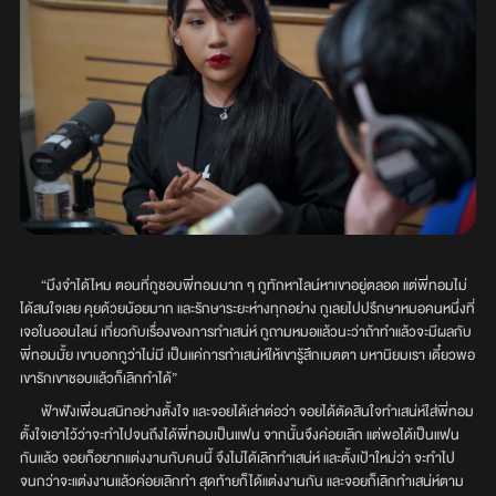
“มึงจำได้ไหม ตอนที่กูชอบพี่ทอมมาก ๆ กูทักหาไลน์หาเขาอยู่ตลอด แต่พี่ทอมไม่
ได้สนใจเลย คุยด้วยน้อยมาก และรักษาระยะห่างทุกอย่าง กูเลยไปปรึกษาหมอคนหนึ่งที่
เจอในออนไลน์ เกี่ยวกับเรื่องของการทำเสน่ห์ กูถามหมอแล้วนะว่าถ้าทำแล้วจะมีผลกับ
พี่ทอมมั้ย เขาบอกกูว่าไม่มี เป็นแค่การทำเสน่ห์ให้เขารู้สึกเมตตา มหานิยมเรา เดี๋ยวพอ
เขารักเขาชอบแล้วก็เลิกทำได้”
ฟ้าฟังเพื่อนสนิทอย่างตั้งใจ และจอยได้เล่าต่อว่า จอยได้ตัดสินใจทำเสน่ห์ใส่พี่ทอม
ตั้งใจเอาไว้ว่าจะทำไปจนถึงได้พี่ทอมเป็นแฟน จากนั้นจึงค่อยเลิก แต่พอได้เป็นแฟน
กันแล้ว จอยก็อยากแต่งงานกับคนนี้ จึงไม่ได้เลิกทำเสน่ห์ และตั้งเป้าใหม่ว่า จะทำไป
จนกว่าจะแต่งงานแล้วค่อยเลิกทำ สุดท้ายก็ได้แต่งงานกัน และจอยก็เลิกทำเสน่ห์ตาม