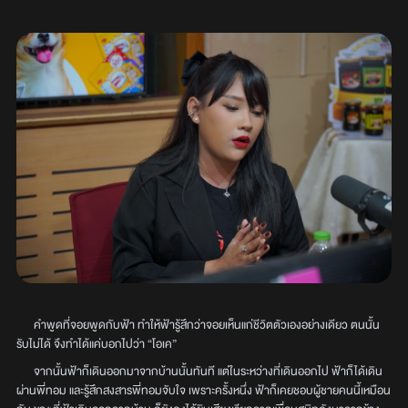
คำพูดที่จอยพูดกับฟ้า ทำให้ฟ้ารู้สึกว่าจอยเห็นแก่ชีวิตตัวเองอย่างเดียว ตนนั้น
รับไม่ได้ จึงทำได้แค่บอกไปว่า “โอเค”
จากนั้นฟ้าก็เดินออกมาจากบ้านนั้นทันที แต่ในระหว่างที่เดินออกไป ฟ้าก็ได้เดิน
ผ่านพี่ทอม และรู้สึกสงสารพี่ทอมจับใจ เพราะครั้งหนึ่ง ฟ้าก็เคยชอบผู้ชายคนนี้เหมือน