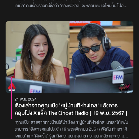
หลังบ้านตามปกติ เพราะประตูหน้าเป็นเหล็กดัดที่อาจเกิดเสียงดัง
เคเบิ้ล’ กับเรื่องราวที่มีชื่อว่า ‘ร้องขอชีวิต’ จะหลอนขนาดไหนนั้น ไปอ่าน
รบกวนเพื่อนบ้านได้ เมื่อเดินไปถึงก็พบว่าประตูหลังเปิดแง้มอยู่ เขาจึง
กันได้เลย! คุณใหม่เล่าว่าเรื่องนี้เป็นเรื่องของน้อง ‘เลิ่กลั่ก’ ดาว TikTok
มั่นใจว่าต้องมีคนอยู่ข้างในแน่ ๆ แต่พอเดินเข้าไปก็ต้องแปลกใจว่าทำไม
ที่เชื่อว่าหลายคนต้องเคยเห็นคลิปของน้องมาไม่มากก็น้อย คนส่วนใหญ่
ถึงปิดไฟมืดทั้งบ้าน เขาเลยกำลังจะโทรหาพลอย แต่ก็ได้ยินเสียงผู้หญิง
มักจะมองว่าน้องมีเอเนอร์จี้เหลือล้น ตลก และสนุก แต่เรื่องราวที่น้องเจอ
หัวเราะ และเสียงพูดคุยมาจากบนบ้านจึงเข้าใจว่าเป็นเสียงพลอย คุณ
มานั้นแฝงไปด้วยความเจ็บปวด เป็นเรื่องราวในวัยเด็กที่โหดร้ายมากเสีย
ติงลี่เลยตะโกนถามขึ้นไปว่า “พลอยเหรอ” แต่เสียงก็เงียบไปแล้วแทนที่
จนแทบจะเป็นหนังฆาตกรรมได้ แต่เลิกลั่กก็สามารถเติบโตขึ้นมาเป็นคนที่
ด้วยเสียงปิดประตูเสียงดัง เขาจึงมั่นใจว่าในบ้านนี้มีคนอยู่ เลยเปิดไฟเปิด
ร่าเริงได้ขนาดนี้ คุณใหม่ถึงกับเอ่ยปากชมไม่หยุด เรื่องราวนี้เกิดขึ้นใน
ทีวีดูรอพลอยลงมาหากัน แต่ผ่านไปชั่วโมงกว่า ๆ แล้วก็ยังไม่มีใครลงมา
ช่วงที่พี่ชายของน้องเลิ่กลั่กเรียนอยู่ชั้นมัธยมศึกษาปีที่ 6 ขณะนั้น เลิ่กลั่ก
ทั้ง ๆ ที่ได้ยินเสียงหัวเราะคิกคักจากด้านบนมาตลอด คุณติงลี่จึงโทรหา
เรียนอยู่ชั้นประถมศึกษาปีที่ 6 ทั้งคู่อาศัยอยู่กับครอบครัวที่ภาคใต้ ซึ่งจะ
พลอยในทันที แต่กว่าพลอยจะรับก็นานมาก พอพลอยรับสายคุณติงลี่
เป็นครอบครัวที่เป็นหมอคุณไสย์ มนตร์ดำ มีอยู่วันหนึ่ง คุณไสย์บอกว่า
ก็รีบพูดก่อนเลยว่า “ลงมาหาหน่อยสิ นั่งรออยู่ข้างล่างมานานแล้ว ทำไม
ให้ลงไปงมในบ่อที่เป็นบ่อน้ำเหมือนทะเลสาบ บอกว่าใต้น้ำนั้นมีไม้ตะเคียน
ไม่ลงมาหาสักที” พลอยได้ยินก็ตกใจมากและบอกว่า “ห้ะ เข้าไปในบ้าน
ใหญ่ 2 ต้น และสั่งให้พ่อเอาขึ้นมา เพื่อเอามาทำเป็นเสาบ้าน คุณพ่อจึง
ได้ยังไง” คุณติงลี่จึงบอกว่า “ประตูหลังไม่ได้ล็อกเลยเข้ามา แถมได้ยิน
ลองงมตามที่บอกและปรากฎว่าเจอจริง ๆ จากนั้นก็นำกลับมาไว้ที่บ้าน
เสียงคนอยู่บนบ้านด้วย” พอจบประโยคนี้พลอยรีบพูดต่อทันทีเลย
ซึ่งน้องเลิ่กลั่กก็จะตกใจทุกครั้งที่กลับบ้านแล้วเจอไม้ใหญ่ หลังจากนั้น ก็
21 พ.ย. 2024
ว่า“ไม่มีทางที่จะมีใครอยู่ที่บ้าน ตอนนี้ทุกคนอยู่พิจิตรกันหมดเพราะพี่
เริ่มมีเรื่องราวประหลาดเกิดขึ้น อันดับแรก วันแรกที่เอาไม้ตะเคียนมาพ่อ
เรื่องเล่าจากคุณเเป้ง 'หมู่บ้านที่ห่างไกล' I อังคาร
สาวเพิ่งเสีย รีบออกจากบ้านให้ไวที่สุดเลย”พอจบประโยคนี้คุณติงลี่
ก็หนีออกจากบ้าน แล้วไปนอนบนภูเขา ตอนเช้าค่อยกลับมาบ้าน รอบ
คลุมโปง X แจ็ค The Ghost Radio [ 19 พ.ย. 2567 ]
ตกใจมากเลยรีบเดินไปปิดทีวี และในจังหวะที่กำลังจะปิดไฟก็ได้ยินเสียง
แรกไปแค่วันเดียว แต่ไป ๆ มา ๆ ก็เริ่มเพิ่มเป็น 2 วัน บางทีเป็นอาทิตย์
เปิดประตูดังแอ๊ด คุณติงลี่กลัวมากกว่าเดิมจึงจะโทรหาพลอยให้อยู่เป็น
ตอนที่ลงจากเขาก็ถามว่า “ไปไหนมา” พ่อก็บอก “ไปนอนบนภูเขา” ซึ่ง
‘คุณแป้ง’ สายจากทางบ้านได้นำเรื่อง ‘หมู่บ้านที่ห่างไกล’ มาเล่าให้แฟน
เพื่อนจนกว่าจะได้ออกจากบ้าน พอโทรหาพลอยเสียงในสายก็ดัน
มันแปลกมาก ทุกคนในบ้านก็งง และพ่อเริ่มมีอาการเปลี่ยนไป จู่ ๆ ก็หยิบ
รายการ ‘อังคารคลุมโปง X’ (19 พฤศจิกายน 2567) ฟังกัน ทำเอา ‘ดี
เป็น“ขึ้นมาหาหน่อยสิ”หลังจากจบประโยคสายก็ตัดไป และความน่ากลัว
ปืนลูกซองขึ้นมาเล็งคนในบ้าน และพูดว่า “กูจะเอาชีวิตทุกคนใน
เจแนน’ และ ‘ดีเจเจ็ม’ รู้สึกถึงความน่าสงสาร ความน่ากลัว และความน่า