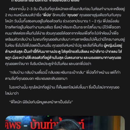
“ถ้ายื่นเอกสารผ่านสักทีนะ จะซื้อรีเจนซี่ถวายเลย”
หลังจากนั้น 2-3 วัน เป็นวันที่คุณโดนัทและเพื่อนกลับก่อน ในห้องทำงานจะเหลืออยู่
2 คน คนหนึ่งสมมติว่าชื่อ
‘พี่ปอ’
อีกคนชื่อ
‘คุณออ’
คุณอออายุรุ่นเดียวกันกับคุณ
โดนัท วันนั้นทั้งสองคนอยู่ในห้องด้วยกัน ช่วงเวลาประมาณ 1 – 2 ทุ่ม พี่ปอนั่งเล่น
โทรศัพท์อยู่ในห้องทำงานคนเดียว ซึ่งหน้าห้องจะเป็นกระจกใสทั้งบาน มีไว้เพื่อเวลา
คนมาติดต่อจะเห็นกันได้ง่าย ส่วนคุณออได้ออกจากห้องเพื่อที่จะไปเข้าห้องน้ำเพื่อ
เตรียมตัวกลับบ้าน ในขณะที่คุณออเดินกลับมา หางตาเหลือบไปเห็นว่ามีใครบางคนอยู่
ในห้อง ซึ่งไม่ใช่พี่ปอแต่เป็นคนอื่น คุณออจึงหันหน้าไปดู และสิ่งที่เห็นคือ
ผู้หญิงนั่งอยู่
ด้านหลังสุด เป็นเก้าอี้ที่หันมาทางประตู ใส่ชุดไทยสไบสีแดง หน้าสีขาว ปากแดง ใส่
ชฎา นั่งระหว่างโต๊ะสองตัวที่อยู่ด้านในสุด นั่งตรงกลาง และมองออกมาทางคุณออ
คุณออตกใจมาก
จึงรีบเปิดประตูเข้าไปในห้อง และบอกพี่ปอว่า
“กลับบ้าน กลับบ้านเดี๋ยวนี้ กลับเลย หยิบกระเป๋ากลับ” พี่ปอก็ทำหน้างง แต่ก็ทำ
ตามสิ่งที่คุณออบอก หยิบของและเดินออกมา
ในระหว่างนั้น คุณโดนัทที่อยู่บ้าน ก็เห็นแชทไลน์เด้งขึ้นมา ซึ่งเป็นไลน์จากคุณออ
ไลน์มาว่า
“พี่โดนัท ผีอีเม้ยกับผีหนูแดงหน้าตาเป็นยังไง”