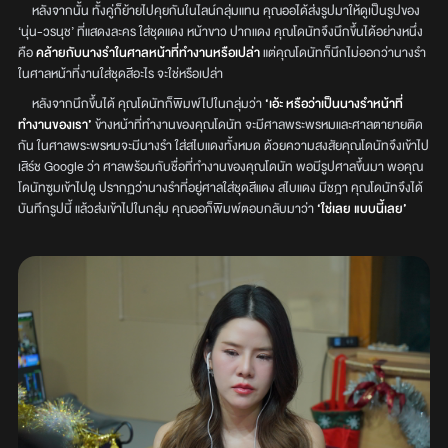
หลังจากนั้น ทั้งคู่ก็ย้ายไปคุยกันในไลน์กลุ่มแทน คุณออได้ส่งรูปมาให้ดูเป็นรูปของ
‘นุ่น-วรนุช’ ที่แสดงละคร ใส่ชุดแดง หน้าขาว ปากแดง คุณโดนัทจึงนึกขึ้นได้อย่างหนึ่ง
คือ
คล้ายกับนางรำในศาลหน้าที่ทำงานหรือเปล่า
แต่คุณโดนัทก็นึกไม่ออกว่านางรำ
ในศาลหน้าที่งานใส่ชุดสีอะไร จะใช่หรือเปล่า
หลังจากนึกขึ้นได้ คุณโดนัทก็พิมพ์ไปในกลุ่มว่า
‘เอ้ะ หรือว่าเป็นนางรำหน้าที่
ทำงานของเรา’
ข้างหน้าที่ทำงานของคุณโดนัท จะมีศาลพระพรหมและศาลตายายติด
กัน ในศาลพระพรหมจะมีนางรำ ใส่สไบแดงทั้งหมด ด้วยความสงสัยคุณโดนัทจึงเข้าไป
เสิร์ช Google ว่า ศาลพร้อมกับชื่อที่ทำงานของคุณโดนัท พอมีรูปศาลขึ้นมา พอคุณ
โดนัทซูมเข้าไปดู ปรากฏว่านางรำที่อยู่ศาลใส่ชุดสีแดง สไบแดง มีชฎา คุณโดนัทจึงได้
บันทึกรูปนี้ แล้วส่งเข้าไปในกลุ่ม คุณออก็พิมพ์ตอบกลับมาว่า
‘ใช่เลย แบบนี้เลย’