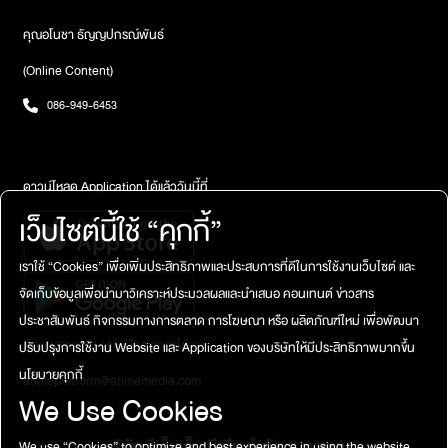
ไงให้เธอยกโทษให้เราได้บ้าง” ผู้หญิงคนนั้นก็ยิ่งร้องไห้หนักเข้าไปใหญ่
คุณเคนบอกว่าตอนนั้นรู้สึกกลัวที่สุดเท่าที่ในชีวิตเคยกลัวมา และยังรู้สึก
คุณอโนชา ธัญญปกรณ์พันธ์
อีกว่าเธอพยายามสื่อสารกับเขา แต่เขาไม่สามารถได้ยินสิ่งที่เธอพูด
(Online Content)
ออกมาได้ ได้ยินเพียงแต่เสียงร่ำไห้ของเธอ คุณเคนบอกเธอว่าจะทำบุญ
ทำสังฆทานไปให้ แต่เสียงร้องก็ยังไม่หยุด สุดท้ายเขาจึงพูดกับเธอว่า
086-949-6453
“เดี๋ยวเราบวชให้เธอนะ” เธอก็หยุดร้องไห้ทันที และในช่วงเวลาเดียวกันก็
มีเสียงพูดแหบแห้งดังข้างหูคุณเคน ก่อนที่คุณเคนจะเริ่มลืมตาตื่นขึ้นมา
อีกที คราวนี้คุณเคนตื่นจากฝันแล้วจริง ๆ ในสภาพที่เหงื่อโชกไปทั้งตัว
แม้แอร์ในห้องจะเย็นมากก็ตาม เขาหันไปดูนาฬิกาตอนนั้นประมาณ
ดาวน์โหลด Application ได้แล้ววันนี้ที่
05.40 น.ดีเจเจ็มถามคุณเคนว่า สุดท้ายแล้วสามารถจับใจความอะไร
เว็บไซต์นี้ใช้ “คุกกี้”
จากเสียงแหบแห้งที่ได้ยินข้างหูหรือไม่ คุณเคนตอบกลับมาว่า ขณะที่
พยายามจะสื่อสารกับผู้หญิงคนนี้ เขาสัมผัสได้ว่าเขาเคยทำให้เธอเสียใจ
เราใช้ “Cookies” เพื่อเพิ่มประสิทธิภาพและประสบการที่ดีในการใช้งานเว็บไซต์ และ
มาก ๆ มาก่อน เขาคงเคยสัญญากับวิญญาณปริศนานี้ว่าจะรักแต่เพียง
จัดเก็บข้อมูลเพื่อนำมาวิเคราะห์ประมวลผลและนำเสนอ คอนเทนต์ ข่าวสาร
เธอเพียงผู้เดียว แต่แล้วเขาก็ผิดสัญญาเธอ เขากับเธอเคยอยู่บ้านหลัง
นั้นด้วยกัน บ้านที่เขาเห็นในฝัน หลังจากนั้นเป็นต้นมา ทุกช่วง 05.40 น.
ประชาสัมพันธ์ กิจกรรมทางการตลาด การโฆษณา หรือ ผลิตภัณฑ์ใหม่ เพื่อพัฒนา
คุณเคนก็จะพบเจอกับเหตุการณ์แบบเดิมอยู่เป็นประจำแต่แล้วก็มี
ติดต่อสอบถาม / แจ้งปัญหาการใช้งาน
ปรับปรุงการใช้งาน Website และ Application ของบริษัทให้มีประสิทธิภาพมากขึ้น
เหตุการณ์สำคัญเกิดขึ้นในคืนอังคารคืนหนึ่ง เมื่อคุณเคนตัดสินใจไม่วิดี
นโยบายคุกกี้
atimeplatform@atimemedia.com
โอคอลให้คนรู้จักมาอยู่เป็นเพื่อนเหมือนเคย เขาสวดมนต์ เวลาขณะนั้น
We Use Cookies
ใกล้จะเที่ยงคืนแล้ว เมื่อคุณเคนเริ่มแผ่เมตตา เขาพูดในใจว่า “เราขอโทษ
นะ” ทันใดนั้น เปรี้ยง! ไฟทั้งตึกก็ดับลง! เหลือเพียงแสงฟ้าแลบแกมเสียง
บริษัท จีเอ็มเอ็ม มีเดีย จำกัด (มหาชน)
We use “Cookies” to optimize and best experience in using the website.