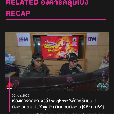
RELATED อังคารคลุมโปง
RECAP
02 ส.ค. 2026
เรื่องเล่าจากคุณติงลี่ the ghost 'พี่สาวชั้นบน' l
อังคารคลุมโปง X ตุ๊กติ๊ก คืนลอยอังคาร [28 ก.ค.69]