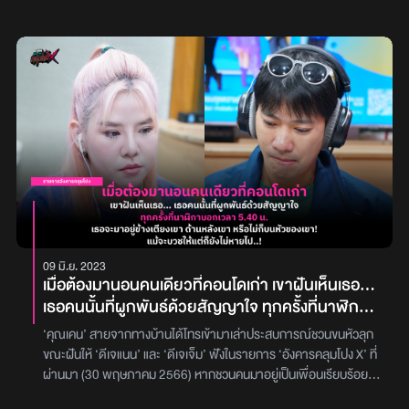
มันอยู่ตรงที่นั่นไม่ใช่เสียงของพลอย คุณติงลี่ยังไม่ทันจะได้ประมวลผล
ครอบครัว” ตอนนั้น เลิกลั่กพึ่งจะอายุ 12 ยังเด็กมาก ต้องไปหลบใต้ต้น
สงสัย ส่วนเรื่องราวทั้งหมดจะเป็นอย่างไรนั้น สามารถตามไปอ่านกันได้
หรือคิดอะไร พลอยก็โทรกลับมาอีกครั้ง คุณติงลี่รับสายในทันที พลอย
พลูกับพี่ชายเพื่อหลบปืนจากพ่อ มีบางวัน พ่อก็ลุกขึ้นมาต่อยกระจก
เลย! ‘คุณแป้ง’ ได้เล่าว่าเป็นเรื่องราวของเซลล์ที่รู้จักชื่อ ‘พี่วิทย์’ เขาเป็น
เลยรีบถามว่า “เป็นไงบ้าง ออกจากบ้านหรือยัง ทำไมเสียงถึงเป็นอย่าง
บ้านรอบบ้านจนแตก และมือก็เป็นแผลเลือดออกเต็มไปหมด หลังจากนั้น
เซลล์ที่ต้องไปทำงานต่างจังหวัดบ่อย แต่ละครั้งก็ใช้เวลาหลายวัน ครั้งนี้
นั้น เกิดอะไรขึ้น” คุณติงลี่จึงบอกพลอยว่า “มีคนอยู่ข้างบน !” พลอย
พ่อก็เอามือที่เต็มไปด้วยเลือดป้ายตามบ้านเต็มไปหมด ซึ่งทุกวันนี้รอย
ใช้เวลา 1 เดือน ซึ่งมันนานกว่าปกติ พี่วิทย์จึงเป็นห่วงภรรยาอย่าง ‘พี่
ตอบกลับในทันทีว่า “ออกจากบ้านให้เร็วที่สุดเลยนะ สิ่งที่ได้ยินมันไม่ใช่
เลือดนั้นก็ยังอยู่ ในตอนกลางคืนที่น้องนอนก็มักจะได้ยินเสียงพ่อใช้เคียว
อุ้ม’ และได้ชักชวนให้ไปด้วย ทั้งคู่ออกเดินทางตั้งแต่เช้าไปยังบ้านเช่าที่ได้
คนแน่นอน” และพลอยก็กำชับว่าอย่าวางสายนะ หลังจากนั้นคุณติงลี่ก็
กรีดยางขูดกับอะไรบางอย่างเหมือนในหนังฆาตกรรม เลิกลั่กจึงบอกกับ
ทำสัญญากันไว้ บ้านเช่าหลังนี้เป็นบ้านปูนธรรมดาชั้นเดียว ในช่วงเวลา
ปิดไฟ และกำลังเดินไปที่ประตูทางออก ระหว่างทางก็เดินผ่านบันไดขึ้น
แม่ว่าไม่ไหวแล้ว และในทุก ๆ วันแม่ก็ต้องตื่นแต่เช้าเพื่อไปกรีดยาง ทุก
กลางคืน บ้านหลังนี้จะเย็นมากเพราะรอบ ๆ เป็นป่าและภูเขาทั้งหมด และ
ชั้นบน และมีเสียงจากทางนั้นมาอีก คุณติงลี่จึงหันไปทางต้นเสียงก็เห็นว่า
ครั้งที่ไปกรีดยางจะเห็นพ่อยืนอยู่ไกล ๆ เหมือนแอบส่องมาจากไกล ๆ แม่
มีสัญญาณอ่อน ๆ ไว้ให้แค่พอโทรหากันได้ พอเช้าวันถัดมา พี่วิทย์ก็ได้
มีเท้าคู่หนึ่งกำลังก้าวลงมาจากบันได และที่ข้อเท้ามีกำไลด้วย ในตอนนั้น
เดินไปทางไหนพ่อก็จะมองตาม พ่อเริ่มอาการหนักมาก จึงไปปรึกษา
ขับรถออกไปหาลูกค้าแต่เช้า ที่บ้านจึงเหลือพี่อุ้มอยู่แค่คนเดียว ในวันแรก
คุณติงลี่ทรุดตัวนั่งลงไปที่พื้นเลย เขากลัวมาก ๆ และก้าวไม่ออกอีกต่อ
พระแถวบ้าน พระท่านบอกให้เอาต้นตะเคียนออกจากบ้านไป และนำมา
ที่มาอยู่ก็ปกติดีทุกอย่าง วันที่สอง หลังจากพี่วิทย์ขับรถออกไปสักพัก
ไป ไม่นานหลังจากนั้นเท้าก็เริ่มลอยขึ้น และหันมาทางเขาแล้วในขณะที่
ไว้ที่วัดแล้วพรมน้ำมนต์ หลังจากทำตามที่พระบอก พ่อก็หายตัวไปเป็น
หนึ่ง พี่อุ้มก็เห็นเด็กผู้ชายคนหนึ่งกำลังยืนแอบมองอยู่ข้างต้นไม้ เมื่อเด็ก
กำลังลอยก็เริ่มเห็นว่าคน ๆ นั้นนุ่งโจงกระเบน ห่มสไบสีดำ จนเกือบจะได้
ระยะเวลา 10 ปี เลิกลั่กพึ่งจะมาได้ข่าวพ่อเมื่อ 2 ปีที่แล้วจากแม่ว่าเจอ
เห็นว่าพี่อุ้มมองตนอยู่ก็วิ่งหนีออกไป วันถัดมา พี่อุ้มก็ยังเห็นเด็กชายคน
เห็นหน้าแล้วก็มีอะไรสักอย่างกระแทกคุณติงลี่แรงมากจนกระเด็นออก
พ่อแล้ว แต่พ่อไม่มีสติแล้ว..(เป็นความเชื่อส่วนบุคคล โปรดใช้
นั้นอีก พอตะโกนเรียก เด็กก็วิ่งหนีไป พี่อุ้มรอจนตอนเย็นพี่วิทย์กลับมา
09 มิ.ย. 2023
จากประตูบ้านไปเลยซึ่งในจุดที่คุณติงลี่ ทรุดตัวลงไปนั่งมันห่างจาก
วิจารณญาณในการอ่าน)รับฟังเรื่องเต็ม ๆ ได้ที่
จึงถามว่า “ตอนจะออกไปข้างนอกเห็นเด็กผู้ชายแถวนี้บ้างไหม” พี่วิทย์
เมื่อต้องมานอนคนเดียวที่คอนโดเก่า เขาฝันเห็นเธอ...
ประตูประมาณ 5 เมตรเท่านั้น แรงกระแทกมันแรงมาก พอรู้สึกตัวก็รีบ
ตอบกลับมาว่า “ไม่เห็นเลยนะ แถวนี้มีเด็กด้วยเหรอ ตั้งแต่อยู่มายังไม่เคย
เธอคนนั้นที่ผูกพันธ์ด้วยสัญญาใจ ทุกครั้งที่นาฬิกา
ลุก และรีบเดินไปที่มอเตอร์ไซค์ ในตอนที่กำลังสตาร์ทรถมอเตอร์ไซค์
เห็นเด็กนะ” วันต่อมา พี่อุ้มก็ได้ไปยืนรอแถวนั้นด้วยความข้องใจ เมื่อ
บอกเวลา 5.40 น. เธอจะมาอยู่ข้างเตียงเขา ด้านหลัง
แล้วก็ได้ยินเสียงตะโกนว่า “ลี่ ออกมาหรือยัง !” และนั่นเป็นเสียงของ
เวลาผ่านไปก็ได้เจอกับเด็กชายคนนั้นหน้าตามอมแมมยืนก้มหน้าอยู่จึง
‘คุณเคน’ สายจากทางบ้านได้โทรเข้ามาเล่าประสบการณ์ชวนขนหัวลุก
เขา หรือไม่ก็บนหัวของเขา! แม้จะบวชให้แต่ก็ยังไม่หาย
พลอยที่มาจากโทรศัพท์ที่ตกอยู่หลังบ้าน คุณติงลี่จึงรวบรวมความกล้า
ถามออกไปว่า “มาแอบมองพี่ทำไม หนูเป็นอะไรหรือเปล่า หนูชื่ออะไร
ขณะฝันให้ ‘ดีเจแนน’ และ ‘ดีเจเจ็ม’ ฟังในรายการ ‘อังคารคลุมโปง X’ ที่
เฮือกสุดท้ายวิ่งกลับไปหยิบโทรศัพท์ และปิดประตูบ้านให้เสร็จสรรพ
ไป..!
บ้านอยู่ที่ไหน” เด็กคนนั้นตอบเพียงแค่ว่า “ผม ผม ผม ผ...” เป็นเหมือน
ผ่านมา (30 พฤษภาคม 2566) หากชวนคนมาอยู่เป็นเพื่อนเรียบร้อย
ก่อนที่จะกลับบ้านไป คืนวันถัดไปหลังจากที่นอนหลับไปได้ตื่นนึง คุณติงลี่
เสียงที่อยู่ในลำคอ เมื่อเด็กชายเห็นพี่อุ้มเผลอ ก็วิ่งหนีไปอีกไม่ยอมพูด
แล้ว ปิดไฟแล้วไปอ่านพร้อมกันเลย!คุณเคนเล่าว่าเรื่องนี้เกิดขึ้นในปี