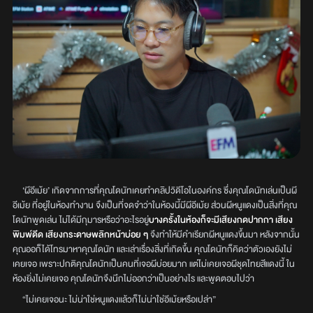
‘ผีอีเม้ย’ เกิดจากการที่คุณโดนัทเคยทำคลิปวิดีโอในองค์กร ซึ่งคุณโดนัทเล่นเป็นผี
อีเม้ย ที่อยู่ในห้องทำงาน จึงเป็นที่จดจำว่าในห้องนี้มีผีอีเม้ย ส่วนผีหนูแดงเป็นสิ่งที่คุณ
โดนัทพูดเล่น ไม่ได้มีกุมารหรือว่าอะไรอยู่
บางครั้งในห้องก็จะมีเสียงกดปากกา เสียง
พิมพ์ดีด เสียงกระดาษพลิกหน้าบ่อย ๆ
จึงทำให้มีคำเรียกผีหนูแดงขึ้นมา หลังจากนั้น
คุณออก็ได้โทรมาหาคุณโดนัท และเล่าเรื่องสิ่งที่เกิดขึ้น คุณโดนัทก็คิดว่าตัวเองยังไม่
เคยเจอ เพราะปกติคุณโดนัทเป็นคนที่เจอผีบ่อยมาก แต่ไม่เคยเจอผีชุดไทยสีแดงนี้ ใน
ห้องยิ่งไม่เคยเจอ คุณโดนัทจึงนึกไม่ออกว่าเป็นอย่างไร และพูดตอบไปว่า
“ไม่เคยเจอนะ ไม่น่าใช่หนูแดงแล้วก็ไม่น่าใช่อีเม้ยหรือเปล่า”