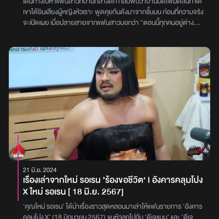
เดินทางไปหาแฟนสาวที่บ้านกลางดึก กลับพบว่าบ้านปิดไฟมืดสนิท แต่
เขาได้ยินเสียงผู้หญิงหัวเราะ พูดคุยกันดังมาจากชั้นบน ก่อนที่ความจริง
จะเปิดเผย เมื่อปลายสายจากแฟนสาวบอกว่า “ตอนนี้ทุกคนอยู่ต่าง
จังหวัด เพราะพี่สาวเพิ่งเสีย!” แล้วเสียงหัวเราะที่อยู่ชั้นบนคือเสียงของ
ใคร!?เรื่องราวจะเป็นอย่างไร ติดตามได้ใน ‘อังคารคลุมโปง X ตุ๊กติ๊ก คืน
ลอยอังคาร [28 ก.ค.69]’ ไปพร้อมกับ ‘ดีเจเจ็ม’ และ ‘ดีเจเชาเชา’ กับ
เรื่องราวที่มีชื่อว่า ‘พี่สาวชั้นบน’ ‘คุณติงลี่’ เล่าว่าเรื่องราวนี้เกิดขึ้นเมื่อ
6 ปีที่แล้ว ในตอนนั้นเขามีแฟนชื่อ ‘พลอย’ ซึ่งเขา และแฟนต่างมีอาชีพ
เป็นนักร้องกลางคืน แต่อยู่กันคนละวง ถ้าหากครั้งไหนที่พลอยจะลางาน
พลอยก็จะให้เขาร้องแทน ซึ่งแม้จะลาพัก แต่พลอยก็จะไปนั่งดูเขาทำงาน
อยู่เสมอ หลังเลิกงานทั้งคู่มักจะไปนั่งดื่ม และพักผ่อนที่บ้านของพลอย
จนถึงเช้า ด้วยความที่บ้านอยู่ไกลทำให้ไม่ค่อยได้เจอกันบ่อยนัก ช่วงเวลา
หลังเลิกงานจึงเป็นช่วงที่ทั้งคู่ได้ใช้เวลาอยู่ด้วยกันมากที่สุดจนกระทั่งวัน
หนึ่ง คุณติงลี่มีเหตุให้ต้องตื่นตอนกลางวันเพื่อมาทำเพลง จู่ ๆ มือกีตาร์
วงของพลอยก็โทรมาวานให้เขาไปร้องเพลงแทนพลอยคืนนี้ คุณติงลี่ก็
รับปาก แต่ว่าคืนนั้นกลับแปลกไปตรงที่พลอยไม่ได้มานั่งดูเขาเหมือน
21 มิ.ย. 2024
ทุกที พอเล่นดนตรีเสร็จ คุณติงลี่จึงถามมือกีตาร์ว่าพลอยไปไหน มือ
เรื่องเล่าจากใหม่ รอเรน ’ร้องขอชีวิต‘ I อังคารคลุมโปง
กีตาร์ตอบกลับมาว่า “เห็นพลอยบอกว่าที่บ้านมีเรื่องด่วนกะทันหัน พี่
X ใหม่ รอเรน [ 18 มิ.ย. 2567]
ไม่รู้เหรอ?” ด้วยความที่พลอยไม่ได้บอกอะไรไว้เลย เขาจึงตัดสินใจขี่
มอเตอร์ไซค์ไปหาเธอที่บ้าน กว่าจะถึงบ้านพลอยเวลาก็ล่วงเลยไปเกือบ
‘คุณใหม่ รอเรน’ ได้นำเรื่องราวสุดหลอนมาเล่าให้แฟนรายการ ‘อังคาร
ตี 3 กว่าแล้ว บ้านทั้งหลังปิดไฟเงียบสนิท คุณติงลี่เดินอ้อมไปเข้าทาง
คลุมโปง X’ (18 มิถุนายน 2567) ขนหัวลุกไปกับ ‘ดีเจแนน’ และ ‘ดีเจ