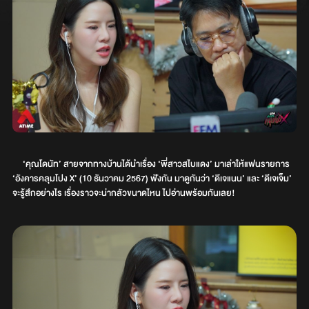
‘คุณโดนัท’ สายจากทางบ้านได้นำเรื่อง ‘พี่สาวสไบแดง’ มาเล่าให้แฟนรายการ
‘อังคารคลุมโปง X’ (10 ธันวาคม 2567) ฟังกัน มาดูกันว่า ‘ดีเจแนน’ และ ‘ดีเจเจ็ม’
จะรู้สึกอย่างไร เรื่องราวจะน่ากลัวขนาดไหน ไปอ่านพร้อมกันเลย!