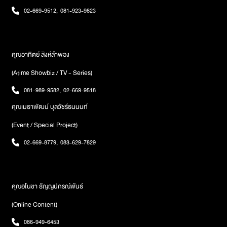
พื้นฐานเลย เราไม่อยู่กับสิ่งที่เป็นอันตรายกับชีวิตเรา นี่คือพื้นฐานของ
ฟันธงอะไรมาก และเหตุผลที่เพื่อนอยากให้เราหยุดคุยกับผู้ชายเพราะ
02-669-9512
,
081-923-9823
สิ่งมีชีวิตไม่นับมนุษย์ด้วยซ้ำ สัตว์เดรัจฉานยังหนีสิ่งที่เป็นภัยต่อชีวิตมัน
ว่าเขาเป็นคนคุยเก่าเพื่อน เพื่อนกลัวตัวเองจะมองหน้าเขาไม่ติด จริง ๆ
เลย แล้วทำไมมนุษย์เราที่มีมันสมองมีความคิดขนาดนี้ ถึงยอมที่จะอยู่กับ
ตัวหนูเองเคยเชิง ๆ พูดไปกับเพื่อนแล้วว่าเราเคยคุยกับเขาไปตอนปี 54
คนที่เป็นอันตรายกับชีวิตเราหล่ะ ม้าลายมันยังวิ่งหนีสิงโตเลย รักชีวิตเรา
ก่อนที่เขาจะมาคุยกับแก แต่เพื่อนก็ไม่ได้ฟังอะไร จะแทรกเรื่องตัวเองมา
ให้มากลูกแล้วก็เด็ดขาด ต้นหอมอาจจะคิดว่าเขาจะตามไป แต่ถ้ามันไม่มี
เป็นส่วนใหญ่ อีกทั้งเพื่อนยังเคยเชิงพูดอ้อม ๆ มาอีกประมาณว่า “ถ้ามึง
คุณอาทิตย์ สิงห์ลำพอง
หนทางแล้วจริง ๆ อย่างน้อยก็ไปอยู่กับพ่อแม่ให้พ่อแม่คุ้มครองเรา’เรื่อง
จะคุยต่อก็คุยได้นะ แต่กูไม่โอเค” ถ้าถามว่าถ้าหนูเลือกผู้ชาย แล้วไม่เลือก
ราวทั้งหมดจะเป็นอย่างไร สามารถติดตามรับชมได้ทางใครมีปัญหา
(Atime Showbiz / TV - Series)
เพื่อน หนูจะโอเคไหม เอาจริง ๆ หนูรู้สึกครึ่ง ๆ เพราะว่าหนูรู้สึกเสียดาย
อยากโทรเข้ามาในรายการ Inbox ฝากเรื่องมาที่ Facebook Fanpage
ที่ยังไม่ได้เรียนรู้อะไรด้วยตัวเองเลย แต่อีกใจนึงคือถ้าสมมติหนูเลือกเขา
081-989-9582
,
02-669-9518
EFM STATIONรับชมรายการสดได้ทุกวันพุธ เวลา 21.00-23.00 น.
แล้ววันใดวันหนึ่งมันดันเข้ากันไม่ได้แล้วเราเลือกเขาไปแล้ว เราจะเสียทั้ง
ทางรายการวิทยุ EFM94 และ App Atime Fung Fin
คุณเมธาพัฒน์ บุลวัชร์ธนนนท์
เพื่อนเสียทั้งผู้ชายเลย ซึ่งคำถามที่อยากจะปรึกษาดีเจทั้งสามคนมี
ทั้งหมด 2 เรื่องคือ หนูแค่อยากรู้ว่าในความคิดหนูตอนนี้มันแปลกหรือ
(Event / Special Project)
เปล่า? ที่มองว่าตอนนี้มันเป็นแค่คนคุย แต่เพื่อนในกลุ่มหนูทุกคนมองว่า
มันเป็นเรื่องผิดปกติและไม่สมควรที่จะคุยต่อจากเพื่อน ส่วนคำถามที่
02-669-8779
,
083-629-7829
สองคือ หนูอยากถามว่าหนูควรจะไปต่อกับความสัมพันธ์นี้อย่างไรดี?’
เริ่มต้นที่ “ดีเจต้นหอม” ได้ให้คำปรึกษาว่า ‘แปลกหรือเปล่า เพื่อนหนูสิ
แปลก กลุ่มนี้ควรหยุดตัวเป็นแกนของโลกได้แล้ว ไม่มีเหตุผลที่แกจะมากั๊ก
ของที่แกไม่เคยกิน แกไม่มีสิทธิ์ห้ามคนอื่นกิน เห็นแก่ตัวแบบนี้ไม่เรียกว่า
คุณอโนชา ธัญญปกรณ์พันธ์
เพื่อน เลิกคบได้ไม่ติด ส่วนข้อสองถ้าไม่อยากเสียทั้งเพื่อนเสียทั้งผู้ชายให้
(Online Content)
แอบคบ อย่าให้มันรู้และถ้าเกิดมันไปไม่รอดก็กลับมาหาเพื่อน แต่เพื่อน
กลุ่มนี้ไม่โอเคเท่าไหร่ เอาแต่ใจตัวเอง ไม่มีความเมตตาในจิตใจสักนิดเลย’
086-949-6453