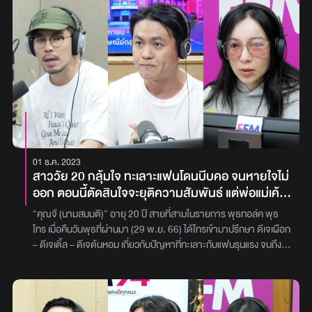
เผือก – ดีเจเติ้ล – ดีเจต้นหอม’ เกี่ยวกับปัญหาปาร์ตี้บ้านเพื่อน โดย
“คุณเอฟ (นามสมมติ)” ได้เล่าว่า ‘เพื่อนสนิทของพ่อ เขาจัดงานปีใหม่
วันที่ 18 มกราคมนี้แล้วเขาเชิญครอบครัวเราไป ในงานจะมีประมาณ 10
คน หนูก็เลยถามพ่อว่าในงานเป็นแบบไหนยังไง เราจะได้เตรียมพร้อม
เตรียมตัว เพื่อให้ดูเข้ากับงาน พ่อก็เลยบอกว่าทุกคนจะเอาอาหารไปแชร์
กัน ฟีลแบบหนังฝรั่งที่มีเพื่อนบ้านมาปาร์ตี้กัน เราก็เลยคุยกันว่า เราจะ
เอาอาหารอิตาลีไปไหม? พวกสปาเก็ตตี้ พิซซ่า สั่งจากร้านอาหารแล้ว
เอาไป เราก็เลยตกลงกันว่าจะเอาอันนั้นไป คราวนี้พ่อก็มาบอกว่าเจ้า
บ้าน เขาเลี้ยงล็อบสเตอร์กับปูขนนะ หนูก็เลยบอกว่าจะเอาที่หนีบปูไปนะ
พอบอกเสร็จพ่อกับแม่ก็ขำหนักมากเลย กับสิ่งที่เราพูดว่าจะเอาที่หนีบปู
01 ธ.ค. 2023
ไป แล้วเราก็เลยงงว่าเขาขำอะไรกันเหรอ พ่อก็เลยบอกว่า “อย่าเอาไปเลย
สาววัย 20 กลุ้มใจ ทะเลาะแฟนโดนบีบคอ จนหายใจไม่
มันดูแบบไม่มีมารยาท เหมือนเราตั้งใจจะไปกินปูอย่างเดียว” ซึ่งตัวเราไม่
ออก ตอนนี้ตัดสินใจจะยุติความสัมพันธ์ แต่พ่อแม่เค้า
ได้ชอบกินปูขนาดนั้นด้วยซ้ำ ก็เลยเล่าเจตนาให้พ่อฟังตอนนั้นว่า ‘งาน
บอกว่า "ระวังจะเป็นฝ่ายแพ้นะ ถ้าเลิกกับลูกเค้า"
เขาจัดที่บ้าน บ้านคนเราจะมีที่หนีบปูสักกี่อันเชียว มันก็น่าจะมีสักอันสอง
“คุณจี (นามสมมติ)” อายุ 20 ปี สายที่สามในรายการ พุธทอล์ค พุธ
อัน แต่คนไปประมาณ 10 กว่าคนเลย ถ้าทุกคนกินปู คนก็ต้องรอนานไหม
โทร เมื่อคืนวันพุธที่ผ่านมา (29 พ.ย. 66) ได้โทรเข้ามาปรึกษา ดีเจเผือก
เพราะมีที่หนีบปู 1-2 อัน เจตนาเราคือหวังดี ที่หนูเอาไปไม่ได้จะเอาไปวาง
– ดีเจเติ้ล – ดีเจต้นหอม เกี่ยวกับปัญหาที่ทะเลาะกับแฟนรุนแรง จนถึง
ให้เขาเห็นเลย แต่สิ่งที่เราคิดคือแค่พกไป ดูสถานการณ์ก่อนว่ามันพอใช้
ขั้นโดนเขาทำร้ายร่างกาย แต่ครอบครัวแฟนกลับบอกให้เราอยู่ต่อ โดย
ไหม ละการที่เราเอาไปเพิ่มอีกหนึ่งอัน มันจะกลายเป็น 3 อัน มันอาจจะ
“คุณจี (นามสมมติ)” ได้เล่าว่า ‘เพิ่งทะเลาะกับแฟนมา แล้วโดนบีบคอ แต่
ทำให้การหมุนเวียนที่หนีบปูดีขึ้น ทุกคนจะได้กินไวขึ้น’ ละเขาก็ไม่เก็ทกับ
ทางฝั่งครอบครัวแฟนบอกให้อยู่ต่อ เพราะกลัวเราจะแพ้ คือเราเป็นเมีย
สิ่งที่เราอธิบาย เขาก็ขำหนักอีกหลังจากที่เราอธิบายเจตนาของเราไป
หลวง แต่ทีนี้แฟนหนูเขาไปมีมือที่สาม เรื่องราวเกิดขึ้นมาหลายครั้ง แต่ว่า