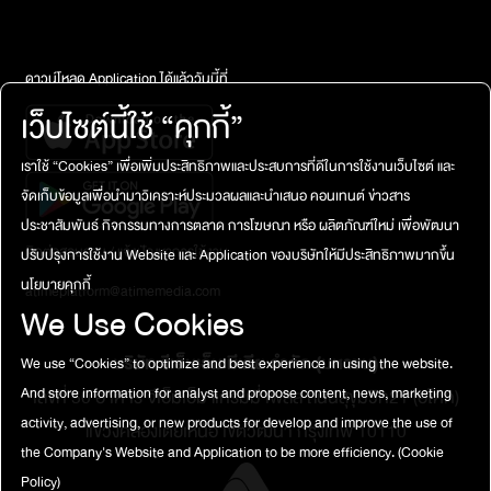
ต่อมา “ดีเจเติ้ล” ให้คำปรึกษาต่อว่า ‘ไม่แปลกที่จะคบกับคน ๆ นี้ พี่ว่า
เพื่อนหนูมีอะไรบางอย่างที่ผิดปกติ แต่ถ้าอยากจะให้มันเคลียร์พี่แนะนำ
ว่าถ้าหนูแคร์ฝั่งเพื่อนด้วยให้บอกเพื่อนไปตรง ๆ ว่าเราจะคบ แต่ก่อนจะ
บอก หนูควรตัดสินใจถามเพื่อนไปตรง ๆ ก่อนเลยว่ามีอะไรที่เรายังไม่รู้
ดาวน์โหลด Application ได้แล้ววันนี้ที่
อีกไหม แต่คือถ้าเพื่อนให้เหตุผลแค่นี้ พี่รู้สึกว่ามันยังไม่พอ ต้องดูที่
เว็บไซต์นี้ใช้ “คุกกี้”
เหตุผล ส่วนจะไปต่อกับความสัมพันธ์นี้ยังไงดี พี่ว่าถ้าขนมจะเอาทั้งซ้าย
ทั้งขวาให้ได้ดั่งใจเลย พี่ว่ามันยากในสถานการณ์นี้ ต้องลองเสี่ยงเพราะ
เราใช้ “Cookies” เพื่อเพิ่มประสิทธิภาพและประสบการที่ดีในการใช้งานเว็บไซต์ และ
พี่รู้สึกว่ายังไงก็ตามมันไม่มีหลักประกันอยู่แล้วว่าคบผู้ชายคนนี้ไปแล้วมัน
จัดเก็บข้อมูลเพื่อนำมาวิเคราะห์ประมวลผลและนำเสนอ คอนเทนต์ ข่าวสาร
จะเวิร์คหรือไม่เวิร์ค แต่ไม่อยากให้เอาเรื่องมีมาเป็นปัจจัยหลักใหญ่ที่จะไม่
คบเขา ถ้าเพื่อนจะโกรธก็สิทธิ์ของเพื่อน แต่เราก็มีสิทธิ์ของเราเหมือนกัน
ประชาสัมพันธ์ กิจกรรมทางการตลาด การโฆษณา หรือ ผลิตภัณฑ์ใหม่ เพื่อพัฒนา
ที่จะทำแบบนี้ พี่ว่าสิ่งที่หนูทำไม่ใช่สิ่งที่ทำลายความเป็นเพื่อนกัน’
ติดต่อสอบถาม / แจ้งปัญหาการใช้งาน
ปรับปรุงการใช้งาน Website และ Application ของบริษัทให้มีประสิทธิภาพมากขึ้น
สุดท้าย “ดีเจเผือก” ได้ให้คำปรึกษาเพิ่มเติมว่า ‘ผมว่าไม่แปลกหรอก ผม
นโยบายคุกกี้
atimeplatform@atimemedia.com
มองว่าขนมก็ไม่แปลกและอีกฝั่งก็ไม่แปลกเหมือนกัน มันมีคนที่ไม่ได้ใช้
We Use Cookies
ตรรกะเหมือนกับคนอื่นในการดำเนินชีวิต ผมได้เรียนรู้มาในอีกรายการ
หนึ่งว่าสมองคนเรามันสั่งการทุกอย่างอยู่นะ คนเรามีวิธีการดำเนินชีวิต
บริษัท จีเอ็มเอ็ม มีเดีย จำกัด (มหาชน)
We use “Cookies” to optimize and best experience in using the website.
ที่ตามแต่ที่สมองมันบอก เข้าใจได้ในความเป็นแก๊งผู้หญิงแบบดาวเจ็ด
แฉก เมย์ไหนไฟแรงส์เวอร์ สมมติมีคนนึงที่เป็นตัวตั้งตัวตีแล้วเจอกับอีก 6
เลขที่ 50 อาคาร จีเอ็มเอ็ม แกรมมี่ เพลส ถนนสุขุมวิท21 (อโศก)
And store information for analyst and propose content, news, marketing
คนแบบสม่ำเสมอ สารพัดเหตุผลที่จะบอกว่าทำไมถึงไม่โอเค ทั้ง ๆ ที่เรา
activity, advertising, or new products for develop and improve the use of
แขวงคลองเตยเหนือ เขตวัฒนา กรุงเทพ 10110
มองไปเราอาจจะโอเค มันสามารถเกิดขึ้นได้ในแก๊งแบบนี้ที่มันถูกกล่อม
the Company's Website and Application to be more efficiency.
(Cookie
อยู่ และกับคนนั้นที่จะหวงก้างโดยไม่ได้ใช้เหตุผล ซึ่งสมมติว่าข้อมูลที่เรา
Policy)
ฟังในวันนี้มันมีแค่นี้จริง ๆ เจอกันครั้งเดียว คุยกันอยู่ช่วงนึง สุดท้ายไม่