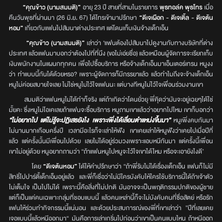
“คุณข้าว (นามสมมติ)”
อายุ 23 ปี สายที่สามในรายการ
พุธทอล์ค พุธโทร
เมื่อ
คืนวันพุธที่ผ่านมา (26 มิ.ย. 67) ได้โทรเข้ามาปรึกษา
“ดีเจเผือก - ดีเจเติ้ล - ดีเจต้น
หอม”
เกี่ยวกับแฟนไปสัมนาต่างประเทศ แต่โดนเก็บเงินจ้างเด็กเอ็น
“คุณข้าว (นามสมมติ)”
เล่าว่า ‘แฟนต้องไปสัมนาไปดูงานกับทางบริษัทที่ต่าง
ประเทศ แล้วแฟนมาบอกว่าต้องไปที่ที่นึง (ขอไม่เอ่ยชื่อ) แล้วเหมือนผู้จัดการจะเรียกเก็บ
เงินพนักงานในแผนกทุกคน เพื่อไปซื้อบริการ หรือจ้างเด็กเอ็นมาเอ็นเตอร์เทรน หนูงง
ว่า ทำแบบนี้กันได้ด้วยหรอ? เพราะผู้จัดการก็มีภรรยาแล้ว แล้วทำไมถึงจะจ้างเด็กเอ็น
หนูไม่ค่อยสบายใจเลย ไม่ใช่หนูไม่ไว้ใจแฟนนะ แต่บางทีหนูไม่ไว้ใจเพื่อนร่วมงานเขา
สมมติว่าแฟนหนูไม่ได้ทำก็จริง แต่ถ้าเกิดว่าโดนยั่วยุ พี่คุิดว่ามันจะอยู่เฉยๆได้ใช่
มั้ยคะ ซึ่งหนูไม่โอเคเลยถ้าแฟนจะซื้อบริการ หนูถามเขาแล้วว่าอยากไปไหม เขาก็บอกว่า
“ไม่อยากไป แต่ไม่รู้จะปฏิเสธยังไง เพราะเพิ่งได้เลื่อนตำแหน่งขึ้นมา”
หนูเพิ่งคบกันมา
ไม่นานมากเกือบครึ่งปี เวลามีอะไรก็จะเล่าให้ฟัง เขาเคยเล่าให้หนูฟังว่าเคยไปเมื่อปีที่
แล้ว แต่ครั้งนั้นมีเพื่อนไปด้วย เลยไม่ได้อยู่ร่วมวงเพราะแอบหนีกันมา แต่ครั้งนี้เพื่อน
เขาไม่อยู่ด้วย หนูอยากถามว่า “ถ้าแฟนหนูไปหนูจะไว้ใจเขาได้ไหม หรือจะเอายังไงดี’
โดย
“ดีเจต้นหอม”
ได้ให้คำปรึกษาว่า “ถ้าพี่รับไม่ได้เรื่องเด็กเอ็น แฟนก็ไม่มี
สิทธิ์ไปปาร์ตี้เด็กเอ็นอยู่แล้ว และพี่ก็เชื่อว่าไม่มีใครบังคับให้ใครใช้บริการนี้ได้ถ้าเจ้าตัว
ไม่เต็มใจ เป็นไปไม่ได้ เพราะนี้คือสิ่งที่ไม่ปกติ มันอาจจะเป็นพฤติกรรมปกติของผู้ชาย
แต่ก็เป็นแค่คนเฉพาะกลุ่มที่ชอบแบบนี้ แล้วคนเหล่านี้ก็จะไม่บังคับคนที่ซื่อสัตย์ หรือรัก
แฟนให้ร่วมทำกิจกรรมนี้แน่นอน และด้วยประสบการณ์ของพี่ที่เขาเล่าว่า ”ปีที่เลยเคย
เจอแบบนี้แล้วหนีออกมา“ มันคือการเล่าเกริ่นไปก่อนว่าเขาเป็นคนแบบไหน ถ้าหนีออก