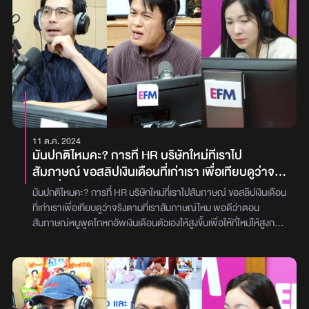
แล้วเขาก็บอกว่า “ถึงขออธิบายไปก็ไม่เข้าใจหรอก ลองไปเล่าให้คนอื่นฟัง
ครั้งนี้หนักที่สุด เราอยู่กับแฟนมา 3 - 4 ปี แล้วก็มีเรื่องมือที่สามมา
ให้คนอื่นอธิบายเอาละกัน อาจจะเข้าใจมากกว่า” หนูเลยอยากถามพี่ ๆ
ตลอด โดยที่เขาไม่ได้มีคนเดิมแต่เปลี่ยนคนไปเรื่อย ๆ เวลาเราจับได้ เขาก็
ดีเจทั้งสามคนว่าหนูผิดไหมที่หนูเอาที่หนีบปูไป’ ทางด้านดีเจทั้ง 3 ท่าน
จะยอมเลิกแล้วเลือกเรา เหมือนว่าพอต่างคนต่างตัดสินใจไปมีคนอื่น
“ดีเจเผือก - ดีเจเติ้ล - ดีเจต้นหอม” ให้ความคิดเห็นไปในทางเดียวกันว่า
สุดท้ายก็กลับมาหากันอยู่ดี หนูตัดสินใจมาอยู่กับเขาตั้งแต่เรียนอยู่ จน
‘ไม่ผิดเลย แล้วก็ไม่ใช่ปัญหาใหญ่ด้วย แต่เข้าใจในมุมของพ่อแม่
ตอนนี้ก็ทำงานไปด้วย เรียนมหาลัยไปด้วย เขาก็คะยั้นคะยอตั้งแต่ปีที่แล้ว
เนื่องจากว่ามันเป็นอาหารที่เขาเตรียมมาเอง แสดงว่าบ้านเอฟเตรียมตัว
จนถึงปีนี้ว่าให้เรามาอยู่ด้วยกับเขา ถ้าเรามาอยู่กับเขา เขาจะปรับปรุงตัว
ขนาดนั้น เพื่อที่จะเตรียมตัวมากินปู การที่เราไปแล้วเอาที่หนีบไปด้วย
ก็ทำให้เราเชื่อ แต่หนูก็พยายามปฏิเสธมาตลอด จนกระทั่งสุดท้ายหนู
ต่อให้มีพิซซ่าอะไรอยู่ในมือ มันก็เข้าใจในมุมผู้ปกครองที่คิดว่าตั้งใจเกิน
ตัดสินใจมา เพราะว่าทางครอบครัวหนูเองก็มีปัญหาเลยตัดสินใจมาอยู่
ไป เพราะว่าผู้ใหญ่อาจจะไม่ได้มองว่าที่หนีบปูมันจำเป็นขนาดนั้น คนกิน
กับเขา พอมาอยู่ ก็ทะเลาะกับเขา เรื่องที่ว่าก่อนหน้านี้เราเลิกกันไปแล้ว
11 ต.ค. 2024
ปูก็ใช้มือแกะกันส่วนใหญ่ เพราะฉะนั้นมันเป็นความหวังดีที่ไม่จำเป็นต้อง
หนูก็มีผู้ชายคนอื่น แต่เราก็เคลียร์กันไปหมดแล้วก่อนที่จะมาอยู่กับเขา
มันปกติไหมคะ? การที่ HR บริษัทใหม่ที่เราไป
ทำ ถ้าบ้านหนูจัดเป็นโฮสต์ว่าไปอย่าง แต่นี่เราไปในฐานะแขก’ ดีเจทั้ง
แต่เขาก็มาเห็นแชทที่เราคุยกับผู้ชายพวกนั้น จนเกิดการทะเลาะกันขึ้นมา
สัมภาษณ์ ขอสลิปเงินเดือนที่เก่าเรา เพื่อเทียบดูว่าจริง
สามท่านยังเสริมอีกว่า ‘ถ้าอยากทดลองแนะนำให้เอาไป ใส่กระเป๋าไป
เขาโมโหเรา แย่งโทรศัพท์กัน แล้วเขาก็บีบคอเรา คือเขาบีบคอเหมือนเรา
ตามที่เราสัมภาษณ์ไหม พอดีว่าตอนสัมภาษณ์หนูพูด
แล้วดูว่ามันจะต้องใช้ไหม?’เรื่องราวทั้งหมดจะเป็นอย่างไร สามารถ
ใกล้จะตาย บีบทั้งหมดสามรอบ โดยรอบแรกบีบเบา ๆ รอบสองหนักขึ้น
มันปกติไหมคะ? การที่ HR บริษัทใหม่ที่เราไปสัมภาษณ์ ขอสลิปเงินเดือน
โกหกอัพเงินเดือนตัวเองให้สูงขึ้น เพื่อให้ที่ใหม่ให้สูงกว่า
ติดตามรับชมได้ทางใครมีปัญหาอยากโทรเข้ามาในรายการ Inbox
เรื่อย ๆ พอมารอบที่สามหนูหายใจไม่ออกแล้ว ไม่มีใครห้ามเพราะไม่มี
ที่เก่าเราเพื่อเทียบดูว่าจริงตามที่เราสัมภาษณ์ไหม พอดีว่าตอน
สัมผ่าน 2-3 รอบแล้ว
ฝากเรื่องมาที่ Facebook Fanpage EFM STATION รับชมรายการ
ใครเห็น ที่เขาหยุดเพราะหนูพูดเบา ๆ ว่า “มึงบีบกูให้ตายไปเลย ให้ตาย
สัมภาษณ์หนูพูดโกหกอัพเงินเดือนตัวเองให้สูงขึ้นเพื่อให้ที่ใหม่ให้สูงกว่า
สดได้ทุกวันพุธ เวลา 20.00 – 23.00 น. ทางรายการวิทยุ EFM94 และ
คามือมึงไปเลย” เขาเลยค่อย ๆ คลายมือเขาออก พอหนูเล่าเรื่องนี้ให้
สัมผ่าน 2-3 รอบแล้ว สุดท้ายแล้วหนูก็ตัดสินใจทำงานที่เก่า “คุณกิ่ง
App Atime Fung Fin
ครอบครัวแฟนฟัง ตอนแรกเขาก็จะให้หนูกลับไปอยู่บ้านหนู แต่สุดท้าย
(นามสมมติ)” อายุ 26 ปี สายที่สองในรายการพุธทอล์ค พุธโทร เมื่อคืน
เขาไม่ให้หนูกลับ เพราะเขากลัวว่าหนูจะแพ้ผู้หญิงที่เป็นมือที่สาม คำถาม
วันพุธที่ผ่านมา [8 ต.ค.67] ได้โทรเข้ามาปรึกษา ‘ดีเจเผือก - ดีเจเติ้ล -
ที่อยากถามพี่ๆวันนี้ก็คือ หนูจะทำยังไงต่อไปดี ในเมื่อฝั่งทางแฟนไม่ให้
ดีเจต้นหอม’ เกี่ยวกับปัญหาออฟฟิศ ทำงาน โดย “คุณกิ่ง (นาม
หนูไปไหน...’ ซึ่ง “ดีเจต้นหอม” ได้ให้คำปรึกษาว่า ‘ผู้ชายแบบนี้น่ากลัว
สมมติ)” ได้เล่าว่า ‘ตอนนี้กิ่งมีงานปัจจุบันทำเกี่ยวกับโปรเจกต์ ควบคู่กับ