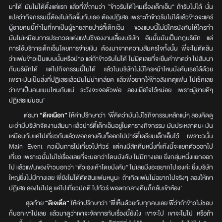
มาได้ มันไม่ได้ตั้งแต่แรก แล้วที่พี่ถามว่า ”ข้าวรับได้ไหมเรื่องเด็กเอ็น“ ถ้ารับไม่ได้ นั่น
แปลว่ากิจกรรมนี้ต้องไม่เกิดขึ้นกับเธอ ต้องปฏิเสธ เพราะถ้าข้าวรับไม่ได้แล้วข้าวจะแคร์
ผู้ชายคนนี้ทำไมที่เขาเป็นผู้ชายสายปาร์ตี้เด็กเอ็น ของแบบนี้ไม่มีใครบังคับให้ใครทำ
มันไม่เหมือนการประกวดแต่งแฟนซีของงานเลี้ยงบริษัท อันนั้นมันเป็นกฎบริษัท แต่
การใช้บริการเด็กเอ็นโดยการจ่ายเงิน ต้องมาจากความสัมครใจทั้งนั้น พี่จะไม่ตัดสิน
ว่าแฟนข้าวเป็นแบบนั้นหรือป่าว แต่ถ้าข้าวรับไม่ได้ ไม่ผิดเลยที่จะยืนคำขาดว่า ไปสัมนา
กับบริษัทได้ แต่ไปกิจกรรมนี้ไม่ได้ แล้วในบริษัทไม่มีใครหน้าไหนบังคับเธอได้ด้วย
เพราะมันเป็นสิ่งที่ปฏิเสธแล้วมันไม่น่าเกลียด แล้วพี่อยากให้ข้าวสังเกตุแฟน ไปเช็คเลย
ว่าเขาเป็นคนแบบไหนกันแน่ ระวังจะเจอตัวพ่อ ลองเผื่อใจไว้หน่อย เพราะผู้ชายดีๆ
ปฏิเสธแน่นอน’
ต่อมา
“ดีเจเผือก”
ให้คำปรึกษาว่า ‘พี่คิดว่ามันไม่ใช่กิจกรรมหลักแน่ๆ ลองคิดดู
นะว่ามีบริษัทจัดงานสัมนา แล้วปาร์ตี้เด็กเอ็นอยู่ในตารางกิจกรรม มันประหลาดนะ มัน
เหมือนกับแค่ไปเที่ยวกันแล้วพอกลางคืนก็ออกไปปาร์ตี้เตรียมเด็กเอ็นไว้ เพราะฉนั้น
Main Event ควเป็นการไปเที่ยวไปทัวร์ แต่คงมีสักคืนหนึ่งที่แก๊งนี้จะแยกตัวออกไป
เที่ยว เพราะฉนั้นไม่ใช่เรื่องเลยที่จะบอกว่าโดนบังคับ ไม่มีทางเลย ยิ่งกลุ่มหนึ่งแยกออก
ไป แล้วแฟนของข้าวบอกว่า “ตัวเองเค้าโดยบังคับ” ไม่เลยมึงอะอยากไปเองค่ะ ยิ่งบริษัท
ใหญ่ยิ่งไม่มีทางเลย พี่ยังไม่ได้ตัดสินแฟนหนูนะ ถ้าเกิดแฟนไม่อยากไปจริงๆ ลองให้เขา
ปฏิเสธ ลองไม่ไปดู แค่ไปเที่ยวปกติ ไปทัวร์ พอตกกลางคืนก็กลับเข้าห้อง’
สุดท้าย
“ดีเจเติ้ล”
ให้คำปรึกษาว่า ‘พี่เห็นด้วยกับทุกคนเลย พี่ว่าถ้าข้าวไม่ชอบ
ก็บอกเขาไปเลย แล้วมาดูว่าเขาจะจัดการกับเรื่องนี้ยังไง เขาจะไป เขาจะไม่ไป หรือถ้า