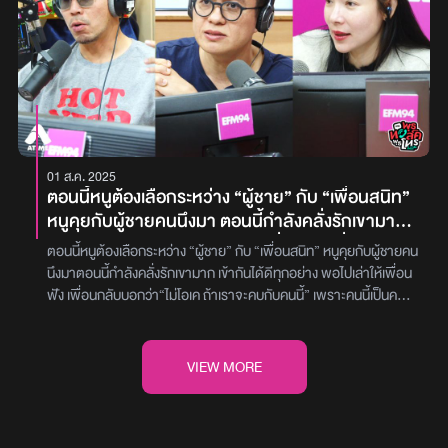
ที่สุด ไอพวกเลิกยาก ต้องหนีเท่านั้น กลับไปอยู่บ้านพ่อแม่ก็โดนตาม
เซลล์ รับลูกค้าด้วย ซึ่งทำงานที่นี่มา 2 ปีกว่าแล้ว ก่อนหน้านี้กิ่งเคยทำ
แล้วทรงหนูดูใจอ่อนด้วย เขาทำหนูตั้งกี่ครั้งแล้วหนูยังทนได้เลย ฉะนั้นหนู
marketing มาก่อน ในตอนที่สัมภาษณ์งานที่นี่ ตอนนั้นกิ่งอายุ 24 ปี
มีทางเดียวคือ บล็อคทุกอย่างแล้วก็หนี หนีไปอยู่กับใครสักคนนึงที่เขาไม่รู้
และขอฐานเงินเดือนไปก็ได้ตามที่คาดหวังไว้ จนเวลาผ่านไปเราคิดว่า
จักแล้วตามไม่ได้ โทรศัพท์ก็เปลี่ยนเบอร์เลย ไม่งั้นชีวิตพ้นน้ำยากมาก อี
ทักษะการทำงานเรามากขึ้น ได้รับลูกค้าหลายเจ้า ได้ประสบการณ์มาก
นี่จะตามอยู่เป็นปีบอกเลย ยกเว้นอีตัวเมียใหม่มันดี แต่คือถ้าเขายังหึง
ขึ้น เลยรู้สึกว่าตัวเราเองเริ่มทำงานเกินเงินเดือนแล้ว ควรได้รับค่า
ขนาดบีบคอหนูได้ แบบนี้พี่ว่าตามแน่นอน แล้วอีกอย่างนึงก็คือการมีหนู
ตอบแทนที่มากกว่านี้หน่อย ด้วยงานที่มันเริ่มโหลด และภาระการเดิน
อยู่เขาไม่ได้เสียอะไรเลยนะ เขาสามารถมีคนอื่นก็ได้ ซึ่งผู้หญิงฉลาด ๆ
ทางจากบ้านไปที่ทำงานวันละ 70 กิโล ด้วยระบบองค์กรที่บริษัทเราที่มี
จะไม่ทน ฉะนั้นพี่แนะนำให้หนูไปอยู่กับใครสักพักนึง แล้วก็ค่อยหางานทำ
การปรับเงินเดือนรอบละไม่เกิน 3 – 5 % ในการปรับเงินเดือน มันเล็ก
01 ส.ค. 2025
แต่ใจต้องแข็งต้องบล็อก บล็อกทุกอย่างเลย ส่วนพ่อแม่เขาก็ช่าง ไม่ใช่
น้อยมาก เลยรู้สึกว่าไม่พอสำหรับค่าครองชีพที่เป็นอยู่ จนเมื่ออาทิตย์ที่
ตอนนี้หนูต้องเลือกระหว่าง “ผู้ชาย” กับ “เพื่อนสนิท”
พ่อแม่เรา ไม่ใช่เรื่องที่จะมาให้กูไปทนทุกข์ บ้าหรือเปล่า การที่เราได้ลูกเขา
ผ่านมามี HR บริษัทที่ใหม่ ซึ่งองค์กรนั้นเป็นองค์กรลักษณะเดียวกันกับที่
หนูคุยกับผู้ชายคนนึงมา ตอนนี้กำลังคลั่งรักเขามาก
คือการแพ้ ใครได้ผู้ชายแบบนี้เป็นผัวคือแพ้กว่า ห่วงอีมือที่สามเหอะอีนั่น
เราทำอยู่ปัจจุบัน เขาโทรมาแล้วบอกว่าเห็น RESUME ของเราในเว็บ
เข้ากันได้ดีทุกอย่าง พอไปเล่าให้เพื่อนฟัง เพื่อนกลับ
อะซวย’ ต่อมาเป็น “ดีเจเติ้ล” ได้ให้คำปรึกษาว่า ‘หนีไปที่ ๆ เขาไม่รู้ แต่ว่า
ออนไลน์ เขาแจ้งว่า พวกคุณสมบัติ ประสบการณ์เราดูตรงกับตำแหน่งที่
ตอนนี้หนูต้องเลือกระหว่าง “ผู้ชาย” กับ “เพื่อนสนิท” หนูคุยกับผู้ชายคน
บอกว่า “ไม่โอเค ถ้าเราจะคบกับคนนี้” เพราะคนนี้เป็น
เราก็ต้องบอกคุณพ่อคุณแม่ไว้ แล้วหนูก็ลบทุกอย่างที่จะตามได้ โซเชียล
เขาต้องการอยู่ เราก็ตอบตกลงสัมภาษณ์กับทางบริษัทนั้นไป หลังจาก
นึงมาตอนนี้กำลังคลั่งรักเขามาก เข้ากันได้ดีทุกอย่าง พอไปเล่าให้เพื่อน
คนคุยเก่าของเขามาก่อน
ทุกอย่างหนูลบไปก่อนให้หายไปก่อน ไปเริ่มชีวิตใหม่ไปหางานใหม่ทำ แล้ว
นั้นทาง HR คนนั้นเขาก็ขอให้เราอัปเดตเอกสาร RESUME โดยให้ระบุ
ฟัง เพื่อนกลับบอกว่า“ไม่โอเค ถ้าเราจะคบกับคนนี้” เพราะคนนี้เป็นคน
ก็พี่อยากเสริมว่าอย่าคิดว่าเป็นคู่แท้ อันนี้คือคู่ดันทุรังนะ คู่กรรมคูเวร ที่
เงินปัจจุบัน แล้วก็เงินเดือนที่คาดหวัง เราก็เอ๊ะนิดนึง ด้วยความที่เราไป
คุยเก่าของเขามาก่อนอย่าพามาเจอหน้าเพราะจะทำตัวไม่ถูก หนูจะทำ
เหมือนหนูไม่รู้กันสักทีว่าจริง ๆ มึงไม่ควรอยู่ด้วยกันได้แล้ว แต่มึงยังหาก
สัมภาษณ์มาหลายที่แล้ว สิ่งที่เราเจอมาตลอดคือเขาจะถามแค่เงินเดือน
ยังไงดี ทั้งๆที่เพื่อนหนูก็มีสามีมีลูกแล้วด้วยถ้าเป็นทุกคน จะเลือกอะไรกัน
ลับมาเพื่อวันนี้มาบีบคออีก แล้วบีบครั้งนึงได้แล้วพี่ว่านางทำได้อีกแหละ’
ที่เราอยากได้ ไม่เคยเห็นที่ถามเงินเดือนปัจจุบันมาก่อน เราคิดว่ามันมีข้อ
คะ ?? “คุณขนม (นามสมมติ)” อายุ 29 ปี สายที่สองในรายการ พุธ
VIEW MORE
และสุดท้ายเป็น “ดีเจเผือก” ได้ให้คำปรึกษาว่า ‘จริง ๆ มันหมดคำถาม
เสียที่ว่าถ้าเราบอกเงินเดือนจริงเขาไปแล้ว เขาจะกดเงินเดือนที่เราเรียก
ทอล์ค พุธโทร เมื่อคืนวันพุธที่ผ่านมา [30 ก.ค 68] ได้โทรเข้ามาปรึกษา
ตั้งแต่บีบคอแล้ว ไม่ต้องฟังอะไรอื่นเลย คืออย่างที่หอมบอกแค่มีชู้มันก็
กับที่ใหม่ไปมั้ย? เราก็กลัวว่าไปทำงานที่ใหม่ เงินก็จะขยับไม่เยอะ ปกติ
“ดีเจเผือก – ดีเจเติ้ล – ดีเจต้นหอม” เกี่ยวกับปัญหาที่พึ่งรู้ว่าคนที่คุยอยู่
ควรจะเลิกละ แล้วแบบบีบคอกันมันไม่มีอะไรจะต้องฟังต่อแล้ว นอกจาก
สมัยนี้ถ้าเราย้ายที่ทำงานใหม่ ถ้าไม่ได้มี skill จริงๆ เขาคงไม่ได้ให้
ตอนนี้ เป็นคนคุยเก่าของเพื่อนสนิท แล้วต้องเลือกใครคนใดคนหนึ่ง โดย
เลิกซะ ไอที่เขาบีบคอเราเนี่ยถ้ามันเลยกว่านั้นอีกสักเท่าไหร่หนูก็คงไม่มี
มากกว่าที่เดิม แต่ทางบริษัทใหม่เขาเสนอกับเราว่าอยากให้เงินเดือนเรา