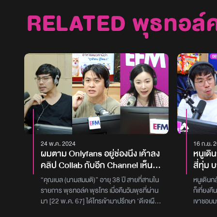
RELATED พุธทอล์
24 พ.ค. 2024
16 ก.ย. 
ผมตาม Onlyfans อยู่ช่องนึง เค้าลง
หนูเดิ
คลิป Collab กับอีก Channel เห็น
สี่ทุ่ม
ภาพปกคลิปแล้ว เอ๊ะ... หน้าคุ้นๆ
กลุ่มนึ
“คุณเบล (นามสมมติ)” อายุ 38 ปี สายที่สามใน
หนูเดินกล
จมูกเอย ทรงผมเอย ทำไมเหมือน
มาแซว 
รายการ พุธทอล์ค พุธโทร เมื่อคืนวันพุธที่ผ่าน
ก็เที่ยงคื
หัวหน้าเลย พอเขาหันหน้ามา สรุปใช่
หรือยัง
มา [22 พ.ค. 67] ได้โทรเข้ามาปรึกษา ‘ดีเจเผือก
เขาชอบมา
เลย! เลื่อนๆดูจนจบแล้วรีบปิด ตอน
ตายเลย
- ดีเจเติ้ล - ดีเจต้นหอม’ เกี่ยวกับปัญหาเจอคลิป
ยังจ๊ะ ??