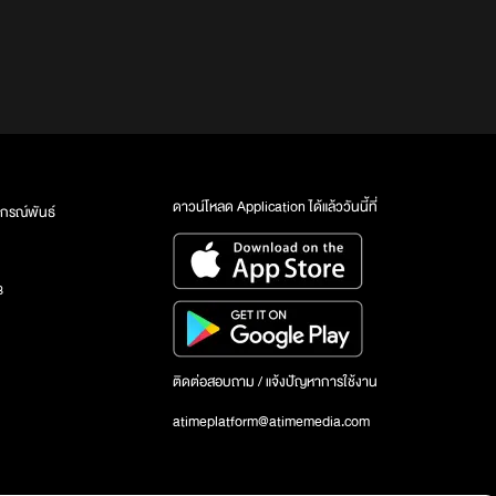
ขามาก่อนอย่า
แฟน แต่ยังรู้สึกรักเขา ถึงขั้นเคยไปตามรังควานผู้
หนูจะทำยังไง
หญิงเขาทุกคน แต่ก็เลิกทำไปแล้ว โดย “คุณ
ด้วยถ้าเป็นทุก
กระต่าย(นามสมมติ)” เริ่มเล่าว่า หนูไม่สามารถ
ม (นาม
มูฟออนจากแฟนเก่าได้ ก่อนหน้านี้หนูรักเขามาก
ายการ พุธ
แต่ตอนนี้ทั้งรักทั้งเกลียด และไม่สามารถมูฟออน
นมา [30 ก.ค
ได้ เขาเป็นคนที่ดีมาก และอบอุ่นมากคนนึง ด้วย
– ดีเจเติ้ล –
ความที่เขาเป็นคนหน้าตาดี ทำให้หนูคิดว่าเขาคง
ว่าคนที่คุยอยู่
ไม่จริงจังกับหนู แต่พอคุยกันไปมาก็ตกลงที่จะอยู่
 แล้วต้อง
ด้วยกัน ซึ่งระยะเวลาที่อยู่ด้วยกันนั้นไม่นานแต่ก็
ดาวน์โหลด Application ได้แล้ววันนี้ที่
กรณ์พันธ์
นม (นาม
รักเขามาก อยู่มาวันนึงเขาขอไปกินเหล้า ต้องเท้า
กับหนูมาก่อน
ความก่อนว่าก่อนหน้านี้หนูเป็นคนที่ชอบโทรจิก
็นช่วงที่หนูมี
โทรตามตลอด แต่รอบนี้หนูตัดสินใจที่จะปล่อย
3
ู่ช่วงอายุ 29
เพราะคิดว่าคงไม่มีอะไร แต่พอเขากลับมาบ้าน
ันไปประมาณ
ตัวเขากลับไม่มีกลิ่นเหล้า มีแต่กลิ่นน้ำหอม อีกทั้ง
ับเขามาก ๆ
เนื้อตัวก็สะอาดผิดปกติ หนูเองก็สงสัยอยู่ในใจแต่
นคนคุยเก่าของ
คิดว่าคงไม่มีอะไร ด้วยความที่คนเราจะมีเซนส์ถ้า
ติดต่อสอบถาม / แจ้งปัญหาการใช้งาน
าตั้งแต่มัธยม
เกิดว่ามีอะไรผิดปกติจะรับรู้ได้ จนวันถัดมาเขา
atimeplatform@atimemedia.com
พื่อนเป็นคนที่
ทำตัวน่ารักซึ่งผิดปกติมาก ๆ จากที่ปกติชอบมี
ทั้งกลุ่มจะมี
อะไรกับเราแล้วไม่ใส่ถุงยาง แต่วันนั้นเขากลับยอม
ัน เพื่อนจะ
ใส่ถุงให้ ตอนที่เขาหลับ หนูจึงแอบเช็คโทรศัพท์เขา