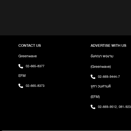
นี้กลัวเจอหน้าหัวหน้าแล้วจะโป๊ะ ทำ
การพย
OnlyFans ของหัวหน้าโดยบังเอิญ โดย “คุณเบล
หนูรับม
(นามสมมติ)” ได้เล่าว่า ‘ผมพึ่งย้ายที่ทำงานมา
คือหลังๆ
ตัวเลิ่กลัก
คือหลั
ตอนนี้กำลังฝึกงานอยู่ที่บริษัทแห่งหนึ่งอยู่ และ
ตามติดๆ 
ทางบริษัทก็ให้หยุดงาน 2 วัน ซึ่งวันนี้เป็นวัน
เป็นแฟนเข
สุดท้ายที่จะได้หยุด ผมเป็นคนที่ชอบเล่นแอป x
ทางเข้าอ
มาก ก็คือจะเล่นเป็นประจำ ชอบดูชอบเสพคลิป
หนูจะทำย
18+ ในแอปนี้นิดนึง ผมจะมีหลายแอคเค้าท์ที่ชื่น
25 ปี สา
CONTACT US
ADVERTISE WITH US
ชอบ แต่ก็จะมีแอคเคาท์หนึ่งที่จะชื่นชอบมากเป็น
คืนวันพุ
พิเศษ ผมติดตามผลงานของแอคเค้าท์นี้มา
ปรึกษา “ด
Greenwave
อังคณา พองาม
ตลอด แต่ว่าล่าสุด แอคเค้าท์นี้ได้ปล่อยคลิป
เกี่ยวกับ
02-665-8377
(Greenwave)
วิดีโอ 18+ คลิปหนึ่ง ลงแอป x สิ่งที่ผมเห็น ณ
ขณะที่เด
ตอนนั้นก็คือเป็นภาพนิ่ง เพราะยังไม่ได้กดให้
(นามสมมติ
EFM
02-669-9444-7
คลิปวิดีโอเล่น จะเรียกว่าเป็นปกคลิปวิดีโอก็ได้
ต้องเดิน
02-665-8373
จุฑา วนศานติ
แล้วก็จะมีคำบรรยายข้างบน ตาสองข้างของผม
นึงชอบนั่
ได้ไปสะดุดตากับผู้ชายคนหนึ่ง ที่อยู่ในรูปปกคลิป
มาก ก่อน
(EFM)
วิดีโอนั้น ผมก็รู้สึกคุ้นหน้าผู้ชายคนนั้นมากๆ ทรง
เดินออกไป
ผมก็ใช่ จมูกก็ใช่ มันเหมือนกับคนๆ หนึ่งที่ผมรู้จัก
ว่าน่ารั
02-669-9512
,
081-923
ผมก็เลยกดเข้าไปดูที่คลิปวิดีโอนั้น พอเปิดดูคลิป
มีแฟนแบบน
เท่านั้นแหล่ะ!! ผู้ชายที่อยู่ในคลิปนั้นคือ “หัวหน้า
เดินผ่าน
ผม” ซึ่งหัวหน้าผมเขามี OnlyFans อีกอันหนึ่ง
เห็น ไม่อ