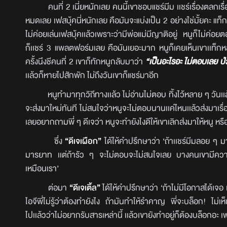
คนที่ 2 เนี่ยหนักเลย คนนี้เขาชอบแชร์มีม เเชร์เรื่องตลกเรื่อยเ
หมดเลย เฟสบุ้คนี่หนักเลย คือมันจะแบ่งเป็น 2 อย่างใช่มั้ยคะ แท็
ไม่ค่อยเล่นเฟสบุ้คเเล้วเพราะว่ามีพ่อแม่มีญาติอยู่ หนูก็ไม่ค่
ก็เเชร์ 3 แพลตฟอร์มเลย คือมันเยอะมาก หนูก็เคยเห็นเขาเเท็กหลา
ครั้งนึงชีคนที่ 2 เขาก็ทักหนูกลับมาว่า
“เป็นอะไรอะ ไม่ตอบเลย ป
เเล้วก็หายไปสักพัก ไม่ถึงวันเขาก็แชร์มาอีก
หนูทำมาทุกวิถีทางเเล้ว ไม่อ่านไม่ตอบ ทิ้งไว้หลาย ๆ วันเเล
จะส่งมาใหม่ทันที ไม่สนใจว่าหนูจะไม่ตอบนานเเค่ไหนเเล้วส่งมาเรื่อ
เลยอยากถามพี่ ๆ ดีเจว่า หนูจะทำยังไงดีให้เขาเลิกส่งมาให้หนู หร
ซึ่ง
“ดีเจเผือก”
ได้ให้คำปรึกษาว่า ‘ถ้าเเชร์มีมลอย ๆ 
มารยาท เเต่ถ้ารัว ๆ จะไม่ตอบจะไม่สนใจเลย บางคนเขามีความสุ
เหมือนเรา’
ต่อมา
“ดีเจเติ้ล”
ได้ให้คำปรึกษาว่า ‘ถ้าไม่มีโอกาสได้เจอ เ
ไอจีพี่ไม่รู้ว่าต้องทำยังไง ถ้ามันทำให้รำคาญ พี่จะบล็อก! ไม่เห็
ไปเเล้วว่าไม่อยากรับสารเหล่านี้ เเล้วเขายังทำอยู่ก็ต้องบล็อกอะ เพร