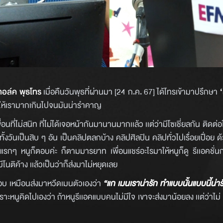
ทอล์ค พุธโทร
เมื่อคืนวันพุธที่ผ่านมา [24 ก.ค. 67] ได้โทรเข้ามาปรึกษา
‘
ปมาให้เรามากเกินไปจนมันน่ารำคาญ
ื่อนที่ไม่สนิท ที่ไม่ได้เจอหน้ากันมานานมากเเล้ว เเต่ว่ามีโซเชี่ยลกัน ติดต่
ันเป็นสิบ ๆ อัน เป็นคลิปตลกบ้าง คลิปศิลปิน คลิปทั่วไปเรื่อยเปื่อย ด
แรกๆ หนูก็ตอบค่ะ ก็ตามมารยาท เพื่อนแชร์อะไรมาให้หนูก็ดู รีเเอคชั่นก
ีโนติค้าง เเล้วเป็นว่าก็ส่งมาไม่หยุดเลย
อบ เหมือนส่งมาหวีดเมนตัวเองว่า
“แก เมนเราน่ารัก ทำแบบนั้นแบบนี้น่ารั
หนูคิดไปเองว่า ถ้าหนูรีเเอคแบบคนไม่มีใจ เขาจะส่งมาน้อยลง เเต่ว่าไม่ ชี