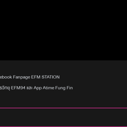
Facebook Fanpage EFM STATION
รวิทยุ EFM94 และ App Atime Fung Fin