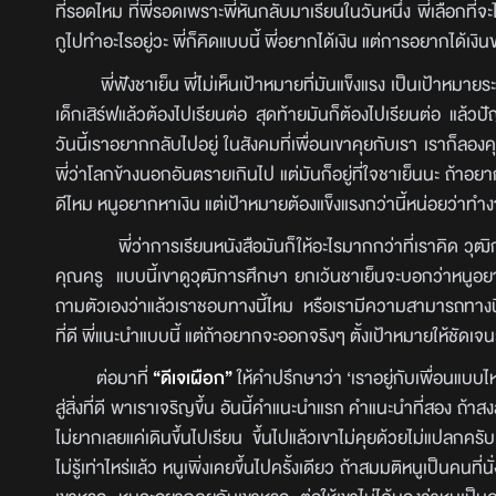
ที่รอดไหม ที่พี่รอดเพราะพี่หันกลับมาเรียนในวันหนึ่ง พี่เลือกที่
กูไปทำอะไรอยู่วะ พี่ก็คิดแบบนี้ พี่อยากได้เงิน แต่การอยากได้เงินข
พี่ฟังชาเย็น พี่ไม่เห็นเป้าหมายที่มันแข็งแรง เป็นเป้าหมายระ
เด็กเสิร์ฟแล้วต้องไปเรียนต่อ สุดท้ายมันก็ต้องไปเรียนต่อ แล้วป
วันนี้เราอยากกลับไปอยู่ ในสังคมที่เพื่อนเขาคุยกับเรา เราก็ลองค
พี่ว่าโลกข้างนอกอันตรายเกินไป แต่มันก็อยู่ที่ใจชาเย็นนะ ถ้าอ
ดีไหม หนูอยากหาเงิน แต่เป้าหมายต้องแข็งแรงกว่านี้หน่อยว่าทำง
พี่ว่าการเรียนหนังสือมันก็ให้อะไรมากกว่าที่เราคิด วุฒิ
คุณครู แบบนี้เขาดูวุฒิการศึกษา ยกเว้นชาเย็นจะบอกว่าหนูอยา
ถามตัวเองว่าแล้วเราชอบทางนี้ไหม หรือเรามีความสามารถทางนี้ไหม
ที่ดี พี่แนะนำแบบนี้ แต่ถ้าอยากจะออกจริงๆ ตั้งเป้าหมายให้ชัดเจน
ต่อมาที่
“ดีเจเผือก”
ให้คำปรึกษาว่า ‘เราอยู่กับเพื่อนแบ
สู่สิ่งที่ดี พาเราเจริญขึ้น อันนี้คำแนะนำแรก คำแนะนำที่สอง ถ้าสง
ไม่ยากเลยแค่เดินขึ้นไปเรียน ขึ้นไปแล้วเขาไม่คุยด้วยไม่แปลกคร
ไม่รู้เท่าไหร่แล้ว หนูเพิ่งเคยขึ้นไปครั้งเดียว ถ้าสมมติหนูเป็นคนที่