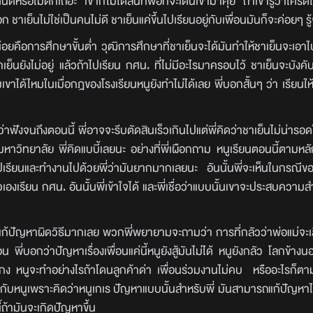
รือไม่ดีก็เถอะ เขาก็ไม่ได้สนิทพอที่จะเดินเข้ามาคุย ถ้าเขารู้ว่าใครดีใค
 ชาเย็นไม่ใช่เป็นคนไม่ดี ชาเย็นแค่ขึ้นไปเรียนอยู่กับเพื่อนมันก็จะค่อยๆ รู
ือการศึกษาขั้นต่ำ วุฒิการศึกษาที่ชาเย็นจะได้มันทำให้ชาเย็นจะเอาไ
็นยังไม่อยู่ แล้วถ้าไปเรียน กศน. ที่ไม่มีอะไรมาครอบไว้ ชาเย็นจะบังคั
ด้ไหมในเมื่อกฎของโรงเรียนหนูยังทำไม่ได้เลย พี่บอกสั้นๆ ว่า เรียนให้
ว่าฟังจนถึงตอนนี้ พี่อาจจะรีบตัดสินเร็วเกินไปแต่พี่คิดว่าชาเย็นไม่น่า
าวิทยาลัย พี่คิดแบบี้เลยนะ อย่างที่พี่เผือกถาม หนูเรียนตอนนี้ตามหล
้องไปเรียนและทำงานไปด้วยพี่ว่ามันยากมากเลยนะ อันนั้นพี่จะเห็นในกรณีของ
วเองเรียน กศน. อันนั้นพี่เข้าใจได้ และพี่เชื่อว่าแบบนั้นเขาจะประสบความสำ
ปัญหาผิดวิธีมากเลย พวกพี่พยายามจะถามว่า การที่กลัวว่าพ่อแม่จะเส
น พี่บอกว่าปัญหาเรื่องเพื่อนแค่นี้หนูยังสู้มันไม่ได้ หนูยังกลัว โลกข้างน
นโกง หนูจะทำอย่างไรถ้าโดนลูกค้าด่า เพื่อนร่วมงานไม่คบ หรืออะไรก็ตามม
ุยกับหนูเพราะคิดว่าหนูเกเร ปัญหาแบบนั้นสำหรับพี่ มันสามารถแก้ปัญหาได
ี้ถ้ามันจะเกิดปัญหาขึ้น