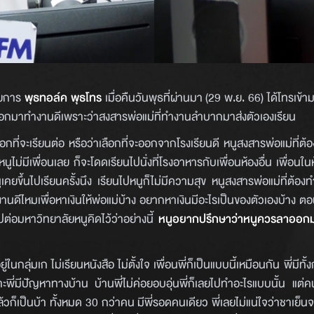
ายการ
พุธทอล์ค พุธโทร
เมื่อคืนวันพุธที่ผ่านมา (29 พ.ย. 66) ได้โทรเข
ออกมาทำงานดีเพราะว่าสงสารพ่อแม่ที่ทำงานลำบากมาส่งตัวเองเรียน
ลือกที่จะเรียนต่อ หรือว่าเลือกที่จะออกจากโรงเรียนดี หนูสงสารพ่อแม่ที่ต
ูไม่มีเพื่อนเลย ก็จะโดดเรียนไปนั่งที่โรงอาหารกับเพื่อนห้องอื่น เพื่อนใน
เคยขึ้นไปเรียนครั้งนึง เรียนไปหนูก็ไม่มีความสุข หนูสงสารพ่อแม่ที่ต้อง
ีไหมเพื่อหาเงินให้พ่อแม่บ้าง อยากหาเงินมีอะไรเป็นของตัวเองบ้าง ตอนน
ปต่อมหาวิทยาลัยหนูคิดไว้ว่าอย่างนี้
หนูอยากปรึกษาว่าหนูควรลาออก
่ในกลุ่มเก ไม่เรียนหนังสือ ไม่ตั้งใจ เพื่อนพี่ก็เป็นแบบนี้เหมือนกัน พี่มีทั้งก
าะพี่มีปัญหาทางบ้าน บ้านพี่ไม่ค่อยอบอุ่นพี่ก็เลยไปทำอะไรแบบนั้น แต่คนท
ล้วก็เป็นบ้า ทั้งหมด 30 กว่าคน มีพี่รอดคนเดียว พี่เลยไม่แน่ใจว่าชาเย็น