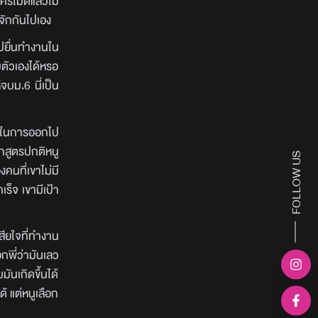
รไม่ดีแล้วไม่
้จักกันไปเอง
ปยื่นทำงานใน
บตัวเองได้หรอ
จบม.6 นี่เป็น
รอดในการออกไป
ักสูตรปกติหนู
FOLLOW US
คนที่เขาไม่มี
เร็จ เขามีเป้า
ียใจที่ทำงาน
อกพี่ว่ามันเลว
ันเกิดขึ้นได้
้ แต่หนูเลือก