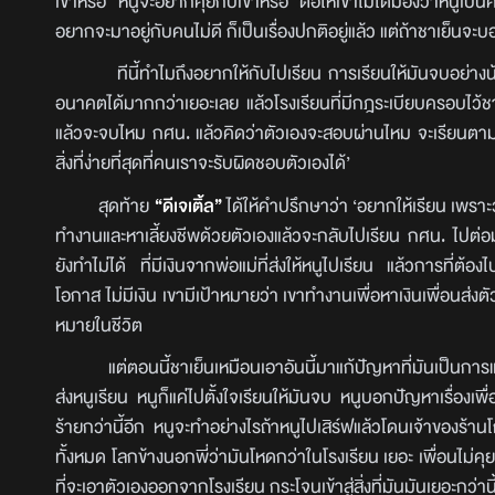
เขาหรอ หนูจะอยากคุยกับเขาหรอ ต่อให้เขาไม่ได้มองว่าหนูเป็นคนดีห
อยากจะมาอยู่กับคนไม่ดี ก็เป็นเรื่องปกติอยู่แล้ว แต่ถ้าชาเย็นจะบอก
ทีนี้ทำไมถึงอยากให้กับไปเรียน การเรียนให้มันจบอย่างน้อยค
อนาคตได้มากกว่าเยอะเลย แล้วโรงเรียนที่มีกฎระเบียบครอบไว้ชาเย
แล้วจะจบไหม กศน. แล้วคิดว่าตัวเองจะสอบผ่านไหม จะเรียนตามเขาไ
สิ่งที่ง่ายที่สุดที่คนเราจะรับผิดชอบตัวเองได้’
สุดท้าย
“ดีเจเติ้ล”
ได้ให้คำปรึกษาว่า ‘อยากให้เรียน เพราะ
ทำงานและหาเลี้ยงชีพด้วยตัวเองแล้วจะกลับไปเรียน กศน. ไปต่อมห
ยังทำไม่ได้ ที่มีเงินจากพ่อแม่ที่ส่งให้หนูไปเรียน แล้วการที่ต
โอกาส ไม่มีเงิน เขามีเป้าหมายว่า เขาทำงานเพื่อหาเงินเพื่อนส่งตั
หมายในชีวิต
แต่ตอนนี้ชาเย็นเหมือนเอาอันนี้มาแก้ปัญหาที่มันเป็นการแก้
ส่งหนูเรียน หนูก็แค่ไปตั้งใจเรียนให้มันจบ หนูบอกปัญหาเรื่องเพื่อ
ร้ายกว่านี้อีก หนูจะทำอย่างไรถ้าหนูไปเสิร์ฟแล้วโดนเจ้าของร้า
ทั้งหมด โลกข้างนอกพี่ว่ามันโหดกว่าในโรงเรียน เยอะ เพื่อนไม่ค
ที่จะเอาตัวเองออกจากโรงเรียน กระโจนเข้าสู่สิ่งที่มันมันเยอะกว่าน