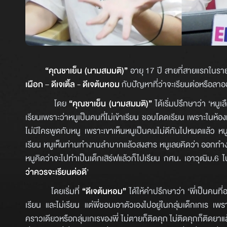
“คุณชาเย็น (นามสมมติ)”
อายุ 17 ปี สายที่สายแรกในร
เผือก – ดีเจเติ้ล - ดีเจต้นหอม
กับปัญหาที่ว่าจะเรียนต่อหรือลา
โดย
“คุณชาเย็น (นามสมมติ)”
ได้เริ่มปรึกษาว่า ‘หนูเ
เรียนเพราะว่าหนูเป็นคนที่ไม่เข้าเรียน ชอบโดดเรียน เพราะในห้องหน
ไม่มีใครพูดกับหนู เพราะเขาเห็นหนูเป็นคนไม่ดีกันไปหมดแล้ว หนู
เรียน หนูเห็นท่านทำงานลำบากแล้วสงสาร หนูเลยคิดว่า ออกทำงานด
หนูคิดว่าจะไปทำเป็นเด็กเสิร์ฟแล้วก็ไปเรียน กศน. เอาวุฒิม.6 ไ
ว่าควรจะเรียนต่อดี
’
โดยเริ่มที่
“ดีเจต้นหอม”
ได้ให้คำปรึกษาว่า ‘พี่เป็นคนที่อยู
เรียน และไม่เรียน แต่พี่ชอบเอาตัวเองไปอยู่ในกลุ่มเด็กเกเร เพร
คราวเดียวหรือกลุ่มเกเรของพี่ ไม่ตายก็ติดคุก ไม่ติดคุกก็ติดยาแ