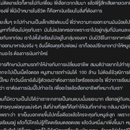
จะไม่ติดยาแล้วก็ตายไปกับเพื่อน พี่เลือกวกกลับมา แล้วพี่รู้สึกเสียดายเวลา
องพี่ พี่มีเป้าหมายในชีวิต ก็คือหาเงินเรียนในสิ่งที่ต้องการ
ยะสั้นๆ จะไปทำงานเป็นเด็กเสิร์ฟแบบนี้ พี่ว่าความทะเยอทะยานมันน้อยไป
ัญหาที่เพื่อนไม่คุยกับเรา มันไม่แปลกหรอกเพราะเราไปอยู่กลุ่มที่มันคนละเ
ุยกับเขาก่อน เราไปตั้งใจเรียนไปอยู่ในกลุ่มของเขา มันมีวิธีในการเขาหาเพื
ยากออกมาหาเงินจริง ๆ อันนี้ต้องคุยกับพ่อแม่ เราก็ลองปรึกษาเขาว่าให้
านอะไร ต้องการเงินเท่าไหร่
การศึกษามันสามรถทำให้ง่ายกับการเปลี่ยนอาชีพ สมมติว่าอยากไปทำธุ
กจะไปเป็นเน็ตไอดอล หนูสามารถทำเงินได้ 100 ล้าน ไม่ต้องใช้วุฒิการศ
 ถ้าวันนี้เรายังไม่รู้ตัวเองว่าต้องการอะไรหรือชอบอะไร พี่ว่าการเรียนไ
ว่า เราต้องการเงินนี้ไปทำอะไร เพื่ออะไรแล้วเลือกอาชีพที่เหมาะกับเรา’
บไหนก็มีความเป็นไปได้ว่าเราจะกลายเป็นคนแบบนั้นเยอะมาก เลือกอยู่กับค
สารคุณพ่อคุณแม่จริงๆ สิ่งที่ง่ายที่สุดก็คือทำให้เงินที่เขาจ่าย กลับมามีค่
ับเพราะว่า ชาเย็นบอกเคยขึ้นไปครั้งเดียวแล้วใครจะคุยกับหนูล่ะลูก เพราะ
นั่งเรียนอยู่ แล้วก็มีใครไม่รู้ที่โดดเรียนตลอดเลย แล้ววันหนึ่งมาเพิ่งขึ้นมา 