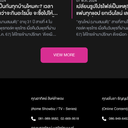
2024
07 พ.ค. 2024
เป็นกันทุกบ้านไหมคะ? เวลา
เปลี่ยนรูปโปรไฟล์เป็นเหตุ!
่าจะกินอะไรมั๊ย จะซื้อไปให้
แฟนทุกแอป ยกเว้นไลน์ เล
อบว่า ไม่เอาอ่ะ แต่พอเราซื้อ
แฟนเปลี่ยนรูปโปรไฟล์ Lin
(นามสมมติ)” อายุ 31 ปี สายที่ 4 ใน
“คุณใหม่ (นามสมมติ)” สายที่สา
กินที่บ้านทีไร แย่งกินตลอด
คู่ สุดท้ายแฟนไม่เปลี่ยน 
ุธทอล์ค พุธโทร เมื่อคืนวันพุธที่ผ่าน
ทอล์ค พุธโทร เมื่อคืนวันพุธที่ผ่า
ค่ชิม แต่กินเยอะด้วย บางทีมัน
เลิก! ลั่น ทำนิสัยแบบนี้มั
.ค. 67) ได้โทรเข้ามาปรึกษา ‘ดีเจเผือก
67) ได้โทรเข้ามาปรึกษา ดีเจเผือก – 
หงิดอะค่ะ ถามแล้วก็ยังมาแย่ง
บอกหนูคือต้นเหตุในการเลิ
้ล – ดีเจต้นหอม’ เกี่ยวกับปัญหาซื้อขนม
เจต้นหอม เกี่ยวกับปัญหาขอให้แฟน
จอแบบหนูบ้างคะ
นี้ ตอนนี้รู้สึกผิดอยากขอ
ดียว เคยถามแฟนแล้วว่าจะกินมั้ย แต่
โปรไฟล์เป็นรูปคู่ โดย “คุณใหม่ (น
่กิน สุดท้ายโดนแย่งเฉย “คุณมิ้ว (นาม
เล่าว่า ‘หนูคบกับแฟนเก่ามาเกือบ
VIEW MORE
ล่าว่า ‘เวลาที่เราไปห้าง หรือร้าน
เดือนได้ ขอเล่าก่อนว่าตอนที่คบก
้อ เราจะชอบของขนมมาตุนเอาไว้ เพราะ
– 6 เดือน เราก็ไปมาหาสู่กันปกติ เ
ยู่ไกลจากสถานที่ที่สามารถไปซื้อของ
ระยะไกล เราอยู่คนละจังหวัดกัน แต
ซื้อไว้เยอะๆ แล้วเราจะถามแฟนว่า “เธอ
ตอนนั้นหนูไปเที่ยวบ้านเขา และไป
รไหม เธอจะกินอะไรไหม อันนี้เอาป่าว”
เขา หนูไปแอบนั่งอ่านแชทเขาแล้วอึ้ง
ลอด แต่คำตอบคือ “ไม่เอา ไม่กิน
ไปรู้ว่าเขาแอบไปมี Friends with 
ล้วๆๆ” พอเราซื้อกลับมากลับมาที่
(FWB) แอบไปคุยกับรุ่นพี่คนสนิท เ
คุณอาทิตย์ สิงห์ลำพอง
คุณอโนชา ธัญญป
ก็จะมาแบบ “ขอกินหน่อย ขอคำนึง” แต่
กันหลายรอบ เคยไปมีซัมติงกัน 1 ครั
(Atime Showbiz / TV - Series)
(Online Content)
ยของเขามันเยอะ มีอยู่ครั้งนึงที่ต้อง
ผู้หญิงอีก 2 - 3 คน ชอบไปกด LO
่าเลยคือ วันนั้นเราซื้อชนมไว้ แล้วเรา
ลาๆ หนูเห็นปุ๊บก็ร้องไห้ แล้วเขาก็
081-989-9582
,
02-669-9518
086-949-645
กะไว้ว่าจะมากินตอนเย็น วาดภาพในหัวไว้
เลือกหนูนะ จะให้เขาทำยังไงก็ได้ หนู