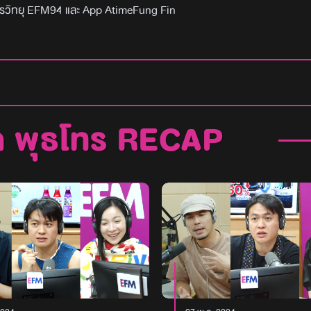
ารวิทยุ EFM94 และ App AtimeFung Fin
ค พุธโทร RECAP