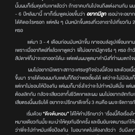
นั้นผมก็เริ่มคุยกับเขาแล้วว่า ถ้าเราคบกันไปจนถึงแต่งงานกัน 
- 6 ปีหลังมานี้ เขาก็เริ่มพูดบ่อยขึ้นว่า
อยากมีลูก
เธอน่าจะอยากม
ได้คิดอะไรหรอก แต่หลัง ๆ มันหนักขึ้นตรงที่เวลาเราไปเที่ยวกัน
หรอ
แต่มา 3 - 4 เดือนก่อนมันหนักขึ้น เขาชอบส่งรูปเพื่อนเขามาแล้
เพราะเมื่ออาทิตย์ที่แล้วเขาพูดว่า พี่ไม่อยากมีลูกจริง ๆ หรอ 
สัปดาห์ก็น่าจะเอาออกได้นะ แต่แฟนผมพูดมาคำนึงที่ทำผมตกใจมาก เ
ผมไม่อยากมีเพราะสภาวะเศรษฐกิจช่วงนี้ด้วย และด้วยเนื้องานข
ขึ้นมา รายได้ของผมกับแฟนก็ถือว่าพอเลี้ยงได้ แต่ว่าจะไม่มีเงินเก็
แต่เขาไม่ชอบให้ป้องกัน แต่ผมก็มาชั่งใจว่าจะไปทำหมันดีมั้ย แต่ผม
ต้องเลิกกัน กลัวจะเสียเวลาทั้งชีวิตเขาและผม ผมไม่อยากเลิกกับเขา
เสียตรงนี้ผมรับได้ อยากจะปรึกษาดีเจทั้ง 3 คนคือ ผมจะจัดการกับเร
เริ่มด้วย
“ดีเจต้นหอม”
ได้ให้คำปรึกษาว่า ‘เรื่องนี้คือเรื
หมายเดียวกันมั้ย แนะนำให้คุยกันอีกครั้ง และยืนยันเจตนารมภ์ให
ว่าพี่จะไปทำหมันเพื่อป้องกัน ในอนาคตไม่ต้องกลัวว่า วันนึงเข