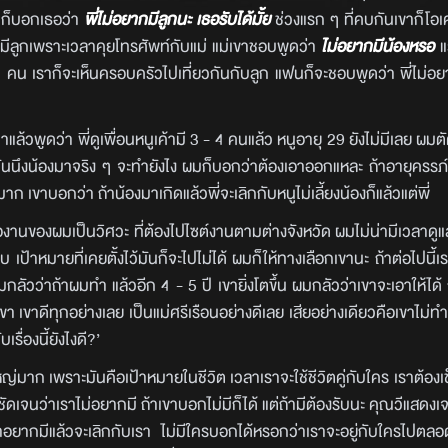
ผมก็บอกเธอว่า
พี่ไม่อยากมีลูกนะ เธอรับได้มั้ย
ช่วงแรก ๆ ที่คบกันเขาก็โอเ
ีลูกเพราะเวลาคุยโทรศัพท์กับแม่ แม่เขาชอบพูดว่า
ไม่อยากมีน้องหรอ
แ
 2 คน เราก็จะเห็นครอบครัวไปเที่ยวกันกับลูก แฟนก็จะชอบพูดว่า พี่ไม่อย
วพูดว่า พี่ดูเพื่อนหนูเค้ามี 3 - 4 คนแล้ว หนูอายุ 29 ยังไม่มีเลย ผม
ถ้าวันนึงน้องมาจริง ๆ จะทำยังไง ผมก็บอกว่าต้องเอาออกแหละ ถ้าอายุครรภ์
ขาบอกว่า ถ้าน้องมาเกิดแล้วพี่จะเลิกกับหนูไม่เลี้ยงน้องก็แล้วแต่พี่
องผมเป็นวิศวะ ที่ต้องไปไซต์งานตามต่างจังหวัด ผมไม่น่ามีเวลาดูแลล
บ เป้าหมายที่เคยตั้งไว้มันก็จะไปไม่ได้ ผมก็ให้ทางเลือกเขานะ ถ้าต่อไปนี้เร
กลัวว่าถ้าผมทำ แล้วอีก 4 - 5 ปี เขายิ่งโตขึ้น ผมกลัวว่าเขาจะเอาให้ได้ 
 เขาดีทุกอย่างเลย เป็นแม่ศรีเรือนอย่างดีเลย เสียอย่างเดียวคือเขาไม่ทำก
ื่องนี้ยังไงดี?’
่องใหญ่มาก เพราะมันคือเป้าหมายในชีวิต เวลาเราจะใช้ชีวิตคู่กับใคร เราต้องเ
้ชัดเจนว่าเราไม่อยากมี ถ้าเขาบอกไม่มีก็ได้ แต่ถ้ามีต้องรับนะ คุณวีแสด
าอยากมีแล้วจะเลิกกับเรา ไม่มีใครบอกได้หรอกว่าเราจะอยู่กับใครไปตลอด