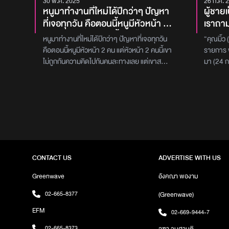
30 พ.ค. 2025
26 ก.ค. 
หนูมาทำงานที่ใหม่ได้ปีกว่าๆ ปัญหา
ผู้ชาย
ที่เจอทุกวัน คือตอนนี้หนูมีหัวหน้า 2
เราถามว
คน แต่หัวหน้า 2 คนนี้เขาไม่ถูกกัน
แฟนจะต
หนูมาทำงานที่ใหม่ได้ปีกว่าๆ ปัญหาที่เจอทุกวัน
“คุณมิ้ว 
ความคิดไปกันคนละทางเลย แต่เขา
กลับไป
คือตอนนี้หนูมีหัวหน้า 2 คน แต่หัวหน้า 2 คนนี้เขา
รายการ พ
สองคนทำงานเก่งทั้งคู่ คนนึงไม่พอใจ
ไม่ใช่แ
ไม่ถูกกันความคิดไปกันคนละทางเลย แต่เขาสอง
มา (24 ก
อะไร ก็จะฝากหนูไปบอกอีกคนนึง อีก
ก็หงุด
คนทำงานเก่งทั้งคู่ คนนึงไม่พอใจอะไร ก็จะฝาก
– ดีเจเติ
คนนึงไม่ยอมมาคุยด้วยอีก ให้หนูเป็น
มีใครเ
หนูไปบอกอีกคนนึงอีกคนนึงไม่ยอมมาคุยด้วยอีก
มากินคนเ
ให้หนูเป็นคนกลางทุกเรื่อง ตอนนี้ Performance
เขาบอกไม
คนกลางทุกเรื่อง
การทำงานของหนูไม่คืบหน้าเลยเพราะหลายๆ
สมมติ)” เ
เรื่องโดนขัดโดยการตัดสินใจของหัวหน้าทั้ง 2
สะดวกซื
เจอแบบนี้ทุกวันบั่นทอนสุดๆ ถ้าเป็นทุกคนจะทำ
บ้านเราอ
ยังไงคะ? “คุณเมย์ (นามสมมติ)” อายุ 30 ปี สาย
ได้ ก็จะ
ที่สองในรายการ พุธทอล์ค พุธโทร เมื่อคืนวัน
จะเอาอะไ
CONTACT US
ADVERTISE WITH US
พุธที่ผ่านมา [28 พ.ค. 68] ได้โทรเข้ามาปรึกษา
ก็จะถามต
“ดีเจเผือก - ดีเจเติ้ล - ดีเจต้นหอม” เกี่ยวกับ
หรอก พอแ
Greenwave
อังคณา พองาม
ปัญหาหัวหน้าสองคนมีความเห็นไม่ตรงกัน ไม่คุย
บ้านแล้ว
02-665-8377
(Greenwave)
กันเลย เราที่เป็นคนกลางก็หนักใจ โดย “คุณเมย์
คำว่าหน่อ
(นามสมมติ)” ได้เล่าว่า ‘หนูมีหัวหน้าสองคน ซึ่งมี
ทำให้มาเล
EFM
02-669-9444-7
direction ไม่ตรงกัน แต่ที่ต้องมีหัวหน้าสองคน
เก็บไว้ 
02-665-8373