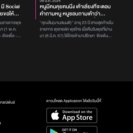
08 มี.ค. 2024
 มี Social
หนูมีคนคุยคนนึง เค้าเลี่ยงที่จะตอบ
ยขอให้
คำถามหนู หนูชอบถามเค้าว่า
e เป็นรูป
"คิดถึงเราป่าว?" เค้าก็จะเลี่ยงไม่
มในรายการพุธ
“คุณส้ม(นามสมมติ)” อายุ 23 ปี สายสุดท้ายใน
แล้วบอก
ตอบ เปลี่ยนเรื่องคุยตลอด แต่เค้าก็
นมา (1 พ.ค.
รายการ พุธทอล์ค พุธโทร เมื่อคืนวันพุธที่ผ่าน
น Toxic
เคยพูดว่า "ถ้าไม่คิดถึง คงไม่ขับรถ
ดีเจเติ้ล - ดี
มา (6 มี.ค. 67) ได้โทรเข้ามาปรึกษา ‘ดีเจต้น
กกันครั้ง
ไกลขนาดนี้มาหาหรอก" อยากรู้ว่า
เปลี่ยนรูป
เผือก - ดีเจเติ้ล - ดีเจต้นหอม’ เกี่ยวกับปัญหา
กำลังใจค่ะ
ทำไมผู้ชายไม่ค่อยตอบมาเลยว่า
ามสมมติ)” ได้
การบอกคิดถึงของผู้ชาย โดย ​“คุณส้ม(นาม
ปี ประมาณ 11
สมมติ)” เริ่มเล่าว่า ‘ตอนนี้มีคนคุยคนนึง เราเจอ
"คิดถึงครับ" เหรอคะ?
ันได้ประมาณ 5
กันสัปดาห์ละ 1 ครั้ง เพราะทำงานกันทั้งคู่ พอ
ป็นความรัก
เจอกันมันก็ดี เขาเทคแคร์ ตักอาหารให้ ขับรถมา
่ไม่ไกลมาก
รับ-มาส่ง เขาอายุ 23 เท่ากันกับเรา เวลาเจอกัน
เล่นไอแพดของ
เขาก็ปกติแต่เขาเป็นคนไม่หวานเวลาอยู่กับเรา แต่
เลย! ทำให้หนู
เราจะเป็นคนบอกก่อนว่า คิดถึงนะ คิดถึงเราไหม
benefits
เขาก็ไม่ตอบเลี่ยงไปคุยเรื่องอื่น เขาเคยพูดว่าถ้า
คยไปรับไปส่ง
ไม่คิดถึง ไม่ขับรถมาหาไกลขนาดนี้ แต่ตอบเลี่ยง
ดาวน์โหลด Application ได้แล้ววันนี้ที่
กรณ์พันธ์
้ง และไปเต๊าะ
ๆ หนูอยากถามพี่ ๆ ว่า ทำไมเขาไม่ตอบว่าคิดถึง
VE ในสตอรี่บ
มาเลย’ ซึ่ง “ดีเจเผือก” ให้คำปรึกษาว่า ‘ต้องรอ
มาบอกว่าเขา
เขาอายุซัก 30 ขึ้นไปจะเริ่มอ่อนลง สมัยวัยรุ่นพี่ก็
3
ก็เลยโอเค งั้น
เป็น ตอนนั้นมันมีทรง เรารู้สึกว่าคนเท่ ๆ อย่างเรา