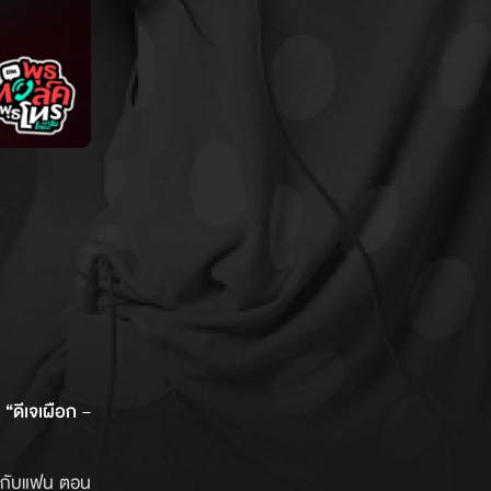
า
“ดีเจเผือก –
คบกับแฟน ตอน