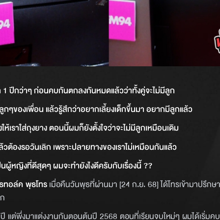
 ปีกว่าๆ ก่อนคบกันตกลงกันหมดแล้วว่าทั้งคู่จะไม่มีลูก
กๆของเพื่อน แล้วรู้สึกว่าอยากเลี้ยงเด็กขึ้นมา อยากมีลูกแล้ว
้เราใส่ถุงยาง ตอนนี้ผมก็ยังตั้งใจว่าจะไม่มีลูกเหมือนเดิม
ไปแล้วต้องรอวันเลิก เพราะปลายทางของเราไม่เหมือนกันแล้ว
ผู้หญิงที่ดีสุดๆ ผมจะทำยังไงดีครับกับเรื่องนี้ ??
ุธทอล์ค พุธโทร
เมื่อคืนวันพุธที่ผ่านมา [24 ก.ย. 68] ได้โทรเข้ามาปรึกษ
ูก
ปี แต่พึ่งมาแต่งงานกันตอนต้นปี 2568 ตอนที่เรียนจบใหม่ๆ ผมได้เริ่ม