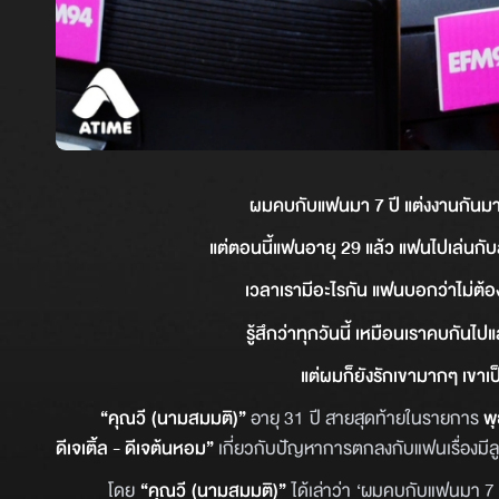
ผมคบกับแฟนมา 7 ปี แต่งงานกันมา 1
แต่ตอนนี้แฟนอายุ 29 แล้ว แฟนไปเล่นกับลู
เวลาเรามีอะไรกัน แฟนบอกว่าไม่ต้องให
รู้สึกว่าทุกวันนี้ เหมือนเราคบกัน
แต่ผมก็ยังรักเขามากๆ เขาเป็น
“คุณวี (นามสมมติ)”
อายุ 31 ปี สายสุดท้ายในรายการ
พ
ดีเจเติ้ล - ดีเจต้นหอม”
เกี่ยวกับปัญหาการตกลงกับแฟนเรื่องมีล
โดย
“คุณวี (นามสมมติ)”
ได้เล่าว่า ‘ผมคบกับแฟนมา 7 