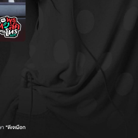
กษา
“ดีเจเผือก