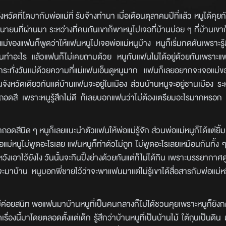
จังหวัดที่โตมากับพ่อแม่ที่ รับจ้างทำนา เมื่อเดือนตุลาคมปีที่แล้ว หนูได้คุย
ิถุนายนที่ผ่านมา ระหว่างที่คบกันเขาก็พาหนูไปเจอที่บ้านบ่อย ๆ ที่บ้านเขาก
แม่ของแฟนก็พูดว่าให้แฟนหนูไปเจอพ่อแม่หนูบ้าง หนูก็เริ่มกดดันเพราะรู้สึ
้านทำอะไร แล้วแฟนก็ไม่เคยถามด้วย หนูกับแฟนไม่ได้อยู่ด้วยกันเพราะแ
จนกระทั่งวันแม่ด้วยความที่แม่แฟนเอ็นดูหนูมาก แฟนก็เลยอยากจะเจอแม่ข
จังหวัดเดียวกันแต่บ้านแฟนจะอยู่ในเมือง ส่วนบ้านหนูจะอยู่ชานเมือง ร
้าถอดสี เพราะหนูรู้สึกไม่ดี ก็เลยบอกแฟนว่าไม่ต้องเตรียมอะไรมากหรอก
ิด ๆ หนูก็เลยแนะนำตัวแฟนให้พ่อแม่รู้จัก ส่วนพ่อแม่หนูก็ได้แต่ยิ้ม 
พ่อแม่หนูไม่พูดอะไรเลย แฟนหนูก็ทำตัวไม่ถูก ไม่พูดอะไรเลยเหมือนกันทั้ง ๆ
วังเอาไว้ยังไง วันนั้นจะกินปิ้งย่างด้วยกันแต่ก็ไม่ได้กิน เพราะบรรยากาศ
ะมาบ้าน หนูบอกพี่ชายไว้ว่าจะพาแฟนมาแต่ไม่รู้เขาได้สื่อสารกับพ่อแม่ห
ค่อยสนิท พอแฟนมาบ้านหนูที่เป็นคนกลางก็ไม่ได้ชวนคุยเพราะหนูก็ยังกดด
ื่องนี้มาโดยตลอดตั้งแต่เด็ก รู้สึกว่าบ้านหนูที่เป็นบ้านไม้ ใต้ถุนเป็นดิน มั