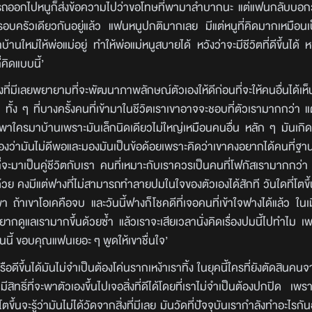
ขับรถออกไปหนูก็ส่งข้อความไปว่าขอโทษที่พามาลำบากนะ แต่แฟนกลับบอกว
ป็นครอบครัวเดียวกันอยู่แล้ว แฟนหนูปกติมากเลย มีแต่หนูที่คิดมากเหมื
ใหม่ให้พ่อแม่อยู่ ทำให้พ่อแม่หนูสบายได้ หวังว่าจะมีชีวิตที่ดีขึ้นได้ 
คิดแบบนี้’
ิ่งที่มีเลยพยายามที่จะพัฒนาภาพลักษณ์ตัวเองให้ดีก่อนที่จะให้คนอื่นได้เห็
้ง ๆ ที่บางครั้งคนที่เข้ามาในชีวิตเราเขาอาจจะชอบที่ตัวเรามากกว่า แต่
ล้าพาใครมาบ้านเพราะมันเล็กนิดเดียวไม่ใหญ่เหมือนคนอื่น หลัก ๆ มันเกิ
เองว่ามันไม่ดีพอและมองมันเป็นข้อด้อยเพราะคิดว่าเขาคงอยากได้คนที่ฐาน
ะที่จะมาเป็นคู่ชีวิตกับเรา คนที่เหมาะกับเราควรเป็นคนที่โฟกัสเรามากกว่า 
วย คงมีแต่ฟางที่ไม่สามารถทำลายปมในใจของตัวเองได้สักที วันใดที่โต
า ถ้าเขาโอเคคือจบ และวันนี้ฟางก็โชคดีที่เจอคนที่เข้าใจฟางได้แล้ว ในเมื
ดูแลเรามากขึ้นด้วยซ้ำ แล้วเราจะเสียเวลานั่งคิดเรื่องปมนี้ไปทำไม เพ
นคนนี้ ขอบคุณแฟนเยอะ ๆ พูดให้เขาชื่นใจ’
อดีขึ้นได้มันไม่จำเป็นต้องโค่นรากเหง้าเราทิ้ง ในยุคนี้ใครที่ยังตัดสินค
มีสิทธิ์ที่จะพาตัวเองขึ้นไปเจอสิ่งที่ดีได้โดยที่เราไม่จำเป็นต้องปกปิด เพรา
ตขึ้นจะรู้ว่ามันไม่ได้วัดจากสิ่งที่มีเลย มันวัดที่ปัจจุบันเรากำลังทำอะไรกั