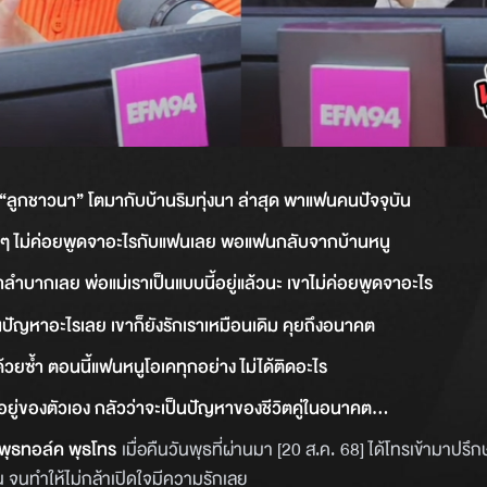
น “ลูกชาวนา” โตมากับบ้านริมทุ่งนา ล่าสุด พาแฟนคนปัจจุบัน
บ้านๆ ไม่ค่อยพูดจาอะไรกับแฟนเลย พอแฟนกลับจากบ้านหนู
ำบากเลย พ่อแม่เราเป็นแบบนี้อยู่แล้วนะ เขาไม่ค่อยพูดจาอะไร
ปัญหาอะไรเลย เขาก็ยังรักเราเหมือนเดิม คุยถึงอนาคต
้วยซ้ำ ตอนนี้แฟนหนูโอเคทุกอย่าง ไม่ได้ติดอะไร
นอยู่ของตัวเอง กลัวว่าจะเป็นปัญหาของชีวิตคู่ในอนาคต...
พุธทอล์ค พุธโทร
เมื่อคืนวันพุธที่ผ่านมา [20 ส.ค. 68] ได้โทรเข้ามาปรึ
น จนทำให้ไม่กล้าเปิดใจมีความรักเลย