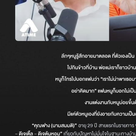
ลึกๆหนูรู้สึกอายมาตลอด ที่ตัวเองเป็
ไปกินข้าวที่บ้าน พ่อแม่เราก็ชาว
หนูก็โทรไปบอกแฟนว่า “เราไม่น่าพาเธอมาล
อย่าคิดมาก” แฟนหนูก็บอกไม่เป็น
งานแต่งงานกับหนูบ่อยขึ้นด
มีแค่ตัวหนูเองที่ยังอายกับความเป็
“คุณฟาง (นามสมมติ)”
อายุ 29 ปี สายแรกในรายการ
– ดีเจเติ้ล – ดีเจต้นหอม”
เกี่ยวกับปัญหาไม่มั่นใจในฐานะทางบ้า