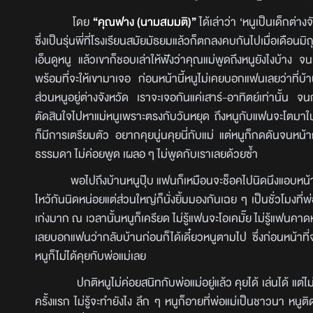
โดย
“คุณฟาง (นามสมมติ)”
ได้เล่าว่า ‘หนูเป็นเด็กต่าง
ซึ่งเป็นรุ่นพี่ที่โรงเรียนสมัยมัธยมแล้วก็ตกลงคบกันไปเมื่อเดือนม
เอ็นดูหนู แล้วเขาก็ชอบเล่าให้ฟังว่าคุณแม่พูดถึงหนูยังไงบ้าง จน
พร้อมที่จะให้เขามาเจอ ก่อนหน้านี้หนูไม่เคยบอกแฟนเลยว่าที่บ
ส่วนหนูอยู่ต่างจังหวัด เราจะเจอกันแค่เสาร์-อาทิตย์เท่านั้น 
ตัดสินใจไปหาแม่หนูเพราะตรงกับวันหยุด ถึงหนูกับแฟนจะโตมาใน
ก็มีการเตรียมตัว อยากคุยนู่นคุยนี่กับแม่ แต่หนูก็กดดันจนหน
ธรรมดา ไม่ค่อยพูด เผลอ ๆ ไม่พูดกับเราเลยด้วยซ้ำ
พอไปถึงบ้านหนูปุ๊บ แฟนก็เหมือนจะช็อคไปนิดนึงแอบหน้าถอดสีน
ไหว้กันนิดหน่อยแต่ส่วนใหญ่ก็นั่งยิ้มมองกันเฉย ๆ เป็นชั่วโมงที่
เก่งมาก ณ เวลานั้นหนูก็เครียด ไม่รู้แฟนจะโอเคมั๊ย ไม่รู้แฟนคาดห
เลยบอกแฟนว่ากลับบ้านก่อนก็ได้เดี๋ยวหนูตามไป ซึ่งก่อนหน้าที่จ
หนูก็ไม่ได้คุยกับพ่อแม่เลย
ปกติหนูไม่ค่อยสนิทกับพ่อแม่อยู่แล้ว คุยได้ เล่นได้ แต่ไม่
ครั้งแรก ไม่รู้จะทำยังไง ลึก ๆ หนูก็อายที่พ่อแม่เป็นชาวนา หนูติดเร