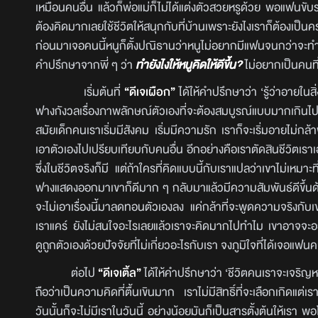
เหมือนคนอื่น แล้วก็พ่อแม่ก็ไม่ได้แต่งตัวสวยหรูด้วย พอแฟน
ต้องคิดมากเลยใช้ชีวิตให้สนุกกับที่บ้านเพราะยังไงเราก็ต้องเ
ก่อนมาเจอคนนี้หนูก็ตั้งปณิธานว่าหนูไม่อยากมีแฟนจนกว่าจะทำบ้าน
คำปรึกษาจากพี่ ๆ ว่า
ทำยังไงให้หนูคิดให้ดีขึ้น?
ไม่อยากเป็นคนที่
เริ่มต้นที่
“ดีเจเผือก”
ได้ให้คำปรึกษาว่า ‘รู้ว่าอายในส
ฟางกังวลเรื่องภาพลักษณ์ตัวเองที่จะต้องสมบูรณ์แบบมากเกินไป ทั
สมัยเด็กคนเราเริ่มมีสังคม เริ่มมีความรัก เราก็จะเริ่มอายไม่ก
เอาตัวเองไปเปรียบเทียบกับคนอื่น อีกอย่างคือเราตัดสินชีวิตเรา
ซึ่งในชีวิตจริงก็มี แต่ถ้าใครที่คิดแบบนี้กับเราแปลว่าเขาไม่เหมา
ฟางแสดงออกมาเขาก็ดีมาก ๆ กลับมาแล้วมีความสัมพันธ์ดีขึ้นด้
จะไม่เอาเรื่องนี้มาลดทอนตัวเองลง แค่กล้าที่จะพูดความจริงกับเข
เราแคร์ ยังไม่สนใจอะไรเลยแล้วเราจะคิดมากไปทำไม เขาอาจจะอยาก
ดูถูกตัวเองด้วยปัจจัยที่ไม่เกี่ยวอะไรกับเรา จงภูมิใจที่ได้เจอแฟ
ต่อไป
“ดีเจเติ้ล”
ได้ให้คำปรึกษาว่า ‘ชีวิตคนเราจะเจริญหรื
ถือว่าเป็นความคิดที่ตื้นเขินมาก เราไม่มีสิทธิ์ที่จะเลือกเกิดแต่เรา
วันนั้นก็จะไม่มีเราในวันนี้ อย่างน้อยมันก็เป็นสารตั้งต้นให้เรา พอโ