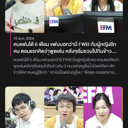
10 พ.ค. 2024
คบแฟนได้ 6 เดือน แฟนบอกว่ามี FWB กับผู้หญิงอีก
คน ตอนแรกคิดว่าพูดเล่น หลังๆเริ่มชวนไปกินข้าวกัน
3 คน แฟนหนูสั่งน้ำโปรดให้เขา ตักข้าวให้เขา จนหนู
คบแฟนได้ 6 เดือน แฟนบอกว่ามี FWB กับผู้หญิงอีกคน ตอนแรกคิดว่า
รู้สึกว่า "เรายังเป็นแฟนอยู่ไหม" พีคสุด เจอแชทเขาคุย
พูดเล่นหลังๆเริ่มชวนไปกินข้าวกัน 3 คน แฟนหนูสั่งน้ำโปรดให้เขา ตัก
เสียวกัน
ข้าวให้เขาจนหนูรู้สึกว่า "เรายังเป็นแฟนอยู่ไหม" พีคสุด เจอแชทเขาคุย
เสียวกันตอนนี้เขาบอกไม่ได้ยุ่งกันแล้ว หนูควรเชื่อและคบแฟนต่อดีไหม?
“คุณมน (นามสมมติ)” อายุ 32 ปี สายแรกในรายการ พุธทอล์ค พุธโทร
เมื่อคืนวันพุธที่ผ่านมา [8 พ.ค. 67] ได้โทรเข้ามาปรึกษา ‘ดีเจเผือก - ดี
เจเติ้ล - ดีเจต้นหอม’ เกี่ยวกับปัญหารักของเราสามคน เพราะแฟนของ
คุณมนแอบมี FWB ลับหลัง โดย ​“คุณมน (นามสมมติ)” ได้เล่าว่า ‘มนมี
แฟนอยู่คนหนึ่ง ซึ่งก่อนที่จะคบกัน คู่ของเราก็มีการพูดคุยดูใจกัน เหมือน
คู่อื่น ๆ แต่ช่วงที่เรายังคุยกันอยู่ ทางฝ่ายชายก็ชอบเอ่ยปากว่า เขาอยาก
มีภรรยาสองคน แต่มนก็คิดว่าที่เขา พูดมันเป็นเรื่องขำ ๆ เพราะมนก็