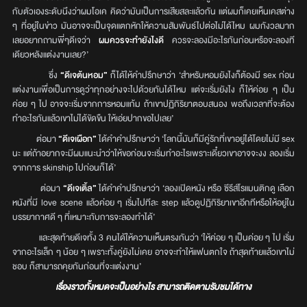
กับตัวเองระดับนึงว่าผมโอเค คิดว่ามันเป็นการเสียสละแล้วกัน แต่ผมก็เคยเห็นเคสต่าง
ๆ ที่อยู่ในข่าว มันอาจจะเป็นจุดแตกหักให้ความสัมพันธ์ไปต่อไม่ได้ไหม ผมกังวลมาก
เลยอยากถามพี่ๆดีเจว่า
ผมควรจะทำยังไงดี
ควรจะลองมีอะไรกันก่อนหรือจะลองที
เดียวหลังแต่งงานเลย?’
ซึ่ง
“ดีเจต้นหอม”
ก็ได้ให้คำปรึกษาว่า ‘สำหรับหอมยังไงก็ต้องมี sex ก่อน
แต่งงานเพื่อเป็นการดูว่าทุกอย่างจะไปด้วยกันได้ไหม แต่จะเริ่มยังไง ก็ให้ค่อย ๆ เป็น
ค่อย ๆ ไป อาจจะเริ่มจากการหอมแก้ม ถ้าเขาปฏิกิริยาตอบสนอง พอถึงเวลาที่จะต้อง
ทำอะไรกันแล้วเขาไม่ได้ขัดขืน ให้เอ่ยปากขอไปเลย’
ต่อมา
“ดีเจเผือก”
ได้คำคำปรึกษาว่า ‘โลกนี้มันก็มีคู่รักที่เขาอยู่ได้โดยไม่มี sex
นะ แต่ถ้าอยากจะมีผมแนะนำว่าให้ขอก่อนจะเริ่มทำอะไรเพราะเดี๋ยวเขาอาจจะงง ลองเริ่ม
จากการ skinship ไปก่อนก็ได้’
ต่อมา
“ดีเจเติ้ล”
ได้คำคำปรึกษาว่า ‘ลองเปิดหนัง หรือ ซีรีส์โรแมนติกดู เลือก
หนังที่มี love scene แล้วค่อย ๆ เริ่มไปทีละ step แล้วดูปฏิกิริยาเขาอีกทีหรือให้อยู่ใน
บรรยากาศดี ๆ ที่เหมาะกับการจะลองทำได้’
และสุดท้ายดีเจทั้ง 3 คนได้ให้ความเห็นตรงกันว่า ‘ให้ค่อย ๆ เป็นค่อย ๆ ไป เริ่ม
จากอะไรเล็ก ๆ น้อย ๆ เพราะทั้งคู่ยังไม่เคย อาจจะทำให้แฟนตกใจ ถ้าสุดท้ายแล้วเขาไม่
ชอบ ก็สามารถคุยกันก่อนที่จะแต่งงาน’
เรื่องราวทั้งหมดจะเป็นอย่างไร สามารถติดตามรับชมได้ทาง