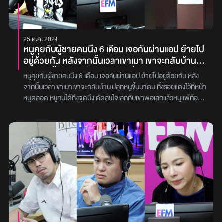
ยังเดินอยู่ในทุ่งลาเวนเดอร์อยู่ คิดว่า เขาคงรู้จักกันมานาน ระหว่างที่ทาน
หยาบ เรียบร้อย สุภาพ ทีนี้หนูก็ทำพิธีอย่างรวดเร็ว แบบว่ามันก็จะมี
ข้าวแฟนของมนก็ตักข้าวให้ทั้งตัวเราและบี สลับวนอยู่แบบนี้ตลอด ส่วน
พาน แต่หนูไม่ได้ไปจุดธูปข้างล่าง เพราะคนอื่นเค้านอนกันหมดแล้ว หนูก็
บทสนทนาบนโต๊ะอาหาร ส่วนใหญ่จะพูดถึงการทำธุรกิจ เพราะมนกับ
เลยขออนุญาตแฟนว่า ขอจุดในห้องนอนได้ไหม แค่แบบแปปเดียวจริง ๆ
25 ต.ค. 2024
แฟนวางแผนกันว่า จะเปิดบริษัทร่วมกัน โดยตามหลักของการเปิดบริษัท
มันก็จะมีธูป มีแผ่นทอง มีกำไล มีเส้นแดง หนูก็จุดเรียบร้อย ทีนี้ระหว่าง
หนูคุยกับผู้ชายคนนึง 6 เดือน เจอกันผ่านแอป ย้ายไป
จะต้องมีผู้ถือหุ้นทั้งหมด 3 คน ซึ่งมนก็คิดว่า ฝ่ายชายน่าจะวางแผนไว้
รอธูปดับ หนูก็ไปอาบน้ำ พอหนูอาบน้ำเสร็จ หนูคิดในใจ หนูจะได้เลขเด็ด
อยู่ด้วยกัน หลังจากนั้นเวลาเขาเมา เขาจะกลับบ้าน
แล้ว ว่าอยากจะให้เป็นตัวเขาเอง มน และบี เรื่องผู้ถือหุ้นในความรู้สึกของ
แล้ว แต่พอออกมาจากห้องน้ำ เห็นแฟนกำลังพัด คือเหมือนธูปมันจะ
ปลุกหนูขึ้นมาตบ ทิ้งรอยแดงไว้ที่หน้าหนูตลอด หนูทน
มน มนเฉยมาก ไม่มีปัญหาอะไร แต่ว่ามนก็มีเรื่องที่รู้สึกน้อยใจ เพราะ
มอด ใกล้จะดับ แต่กลิ่นมันโขมงมาก สิ่งที่หนูเห็น หนูก็อึ้ง หนูทำไร ไม่ถูก
หนูคุยกับผู้ชายคนนึง 6 เดือน เจอกันผ่านแอป ย้ายไปอยู่ด้วยกัน หลัง
ได้ถึงจุดนึง ตัดสินใจเลิกกับเขา พอเลิกแล้วหนูแพ้ท้อง
หลายอย่างที่แฟนมาขอความคิดเห็น เช่น รูปแบบโลโก้ หรือเรื่องภายใน
แต่แฟนหนูก็เคลียร์ทุกอย่าง ทั้งธูป ทั้งควัน เสร็จแล้วเขาก็พูดว่า เฮ้ย
จากนั้นเวลาเขาเมาเขาจะกลับบ้าน ปลุกหนูขึ้นมาตบ ทิ้งรอยแดงไว้ที่หน้า
ถามความรับผิดชอบจากครอบครัวเขา พูดแค่...
บริษัท แฟนกลับเลือกความคิดเห็นของบีมากกว่าของมน หลังจากนี้ เราก็
ส้ม!! ทำไมเธอถึงทำแบบนี้ ฉันเตือนแล้ว มาเป็นชุด หนูก็เลย ทำไรไม่ถูก
หนูตลอด หนูทนได้ถึงจุดนึง ตัดสินใจเลิกกับเขาพอเลิกแล้วหนูแพ้ท้อง
เริ่มที่จะทะเลาะกัน เขาก็มีคำพูดที่ว่า จริง ๆ เราเลือกคนอื่นมาเป็นผู้ถือ
เสร็จปุ๊ปหนูก็เลยเดินไปถามเขาดี ๆ ว่า ‘เธอ ๆ เธอเห็นเลขไหม?’ คำถามนี้
ถามความรับผิดชอบจากครอบครัวเขา พูดแค่ “ลูกใครก็ไม่รู้ ไม่ใช่ลูกเขา
หุ้นก็ได้นะ ไม่จำเป็นที่ต้องเป็นเธอ และเธออย่าคิดว่า เรามาหลอกเธอ
แหล่ะมันเลยทำให้เค้าโมโหหนักกว่าเดิม หนักกว่าเดิมแบบว่า เฮ้ย!! ส้ม
แน่นอน” “คุณนาฬิกา (นามสมมติ)” อายุ 26 ปี สายที่สองในรายการ
เพราะเธอจะไม่ถือหุ้นก็ได้ แต่เราต้องไม่เลิกกันนะ เรายังอยากมีเธออยู่
ทำไมเธอถึงถามฉันด้วยคำถามแบบนี้วะ แทนที่จะมาดูว่าบ้านเป็นอะไร
พุธทอล์ค พุธโทร เมื่อคืนวันพุธที่ผ่านมา [23 ต.ค.67] ไดโทรเข้ามา
ข้าง ๆ เรา ซึ่งการทำธุรกิจร่วมกันนี้ มนไม่มีการลงทุนลงเงิน เพราะมนรับ
ไหม? หนูก็เลยยืนงงอยู่ แฟนหนูก็เลยพูดต่อว่า ทำไมส้มโตแต่ตัว ทำไม
ปรึกษา ‘ดีเจเผือก - ดีเจเติ้ล - ดีเจต้นหอม’ เกี่ยวกับปัญหาโดนแฟน
ผิดชอบด้านบัญชี ต้องลงแรง จึงไม่จำเป็นต้องลงเงิน ซึ่งมนไม่รู้ว่า เขา
ส้มไม่ใช้สมองเลย เราคบกันมานานมาก คำพูดเหล่านั้นหนูไม่เคยได้ยิน
ทำร้ายร่างกายเลยเลิก แต่หลังจากนั้นมารู้ว่าตัวเองท้อง โดย “คุณ
เข้าหามน เพราะทำบัญชีได้ เลยมาหลอกเอาผลประโยชน์ จากมนหรือ
จากปากเขาเลย วันนี้ได้ยินแล้วค่อนข้างอึ้ง หนูก็เลยตะคอกกลับไปว่า
นาฬิกา (นามสมมติ)” ได้เล่าว่า ‘หนูเจอผู้ชายคนนึงในแอปหาคู่ คุยกันมา
เปล่า ? หลังจากที่กลับมาจากการรับประทานอาหารกัน มนก็มานั่งตก
หุบปากได้ไหม!! แล้วเค้าก็สบถคำที่ค่อนข้างทำให้หนูตกใจ หลังจากคืน
ประมาณครึ่งปีและก็ได้ตัดสินใจคบกัน ตอนแรกก็ไปๆมาๆหากัน จน
ตะกอนความคิด ก่อนที่จะตัดสินใจคุยกับเขา อย่างเปิดใจว่า เรารู้สึกไม่
นั้น คือก้นชนก้น ไม่พูดไม่จา ไม่อะไรกันทั้งนั้น คือคิดในใจแล้วว่า ‘หนังสือ
ตัดสินใจย้ายไปใช้ชีวิตอยู่ด้วยกัน เป็นหนูที่เลือกจะย้ายเข้าไปอยู่กับเขา
โอเคกับความสัมพันธ์แบบนี้ เราไม่สามารถรับมือและไปต่อได้ เธอต้อง
เล่มสุดท้ายของชีวิตล่ะ’ คือกำลังจะโบกมือบ๊ายบายกันแล้ว แต่สุดท้าย
ย้ายเข้าไปได้เดือนแรกเขาเมา แล้วเรียกหนูขึ้นมาจากที่หนูนอนอยู่ คือ
เป็นคนเลือกแล้วว่า เธอจะอยู่กับเขา หรือเธอจะอยู่กับเรา ซึ่งถ้าเธอจะอยู่
คือหนูก็ตกลงกันว่าโอเค ปรับความเข้าใจกัน คำถามที่หนูอยากจะถาม
เรียกมาทำร้ายร่างกาย เขาตบหนู หนูก็เลยถามว่าเป็นอะไร ทำไมถึงเป็น
กับเรา เธอก็ไปเลิกกับเขามาให้ชัดเจน ไปหาหลักฐานหรืออะไรก็ตามมา
พี่ๆดีเจคือ “หนูรู้นะหนูผิดตรงที่หนูไม่รู้ หนูไม่ได้ตั้งใจให้มันเป็นแบบนี้
แบบนี้ เขาก็คุยไม่รู้เรื่อง พอเขาทำร้ายร่างกายหนูเสร็จ เขาก็ไปนอน แต่