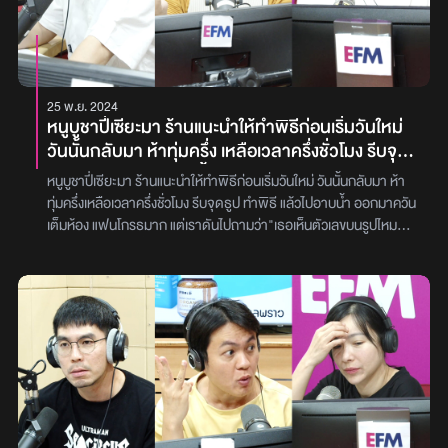
ถามเขาเกือบทุกครั้งว่า มันมีทางเป็นไปได้จริง ๆ หรอ ? เขาก็ตอบว่า ไม่มี
อะไร เขาแค่ถามเล่น ๆ แค่ลองถามดู ซึ่งมนก็เป็นคนที่ไม่ได้คิดอะไรก็ลอง
คุยต่อไป ระยะเวลาก็ผ่านไป เราใช้เวลาคุยกัน 6 เดือน หลังจากนั้นก็เลย
ตัดสินใจคบกันดู ซึ่งตลอดระยะเวลาประมาณ 1 ปีที่คบกันมา มันเป็น
ความสัมพันธ์ที่ดีมาก เทคแคร์ ดูแล ใส่ใจกันมาตลอดทั้งเขาทั้งเรา แต่อยู่
25 พ.ย. 2024
มาวันหนึ่ง เขาก็อยากพามนไปทานข้าวกับ “บี (นามสมมติ)” มนก็ถาม
หนูบูชาปี่เซียะมา ร้านแนะนำให้ทำพิธีก่อนเริ่มวันใหม่
เขาว่า บีเป็นใคร ? เขาก็เล่าให้ฟังว่า บีเป็น FWB กับเขามาก่อน เป็นแบบนี้
วันนั้นกลับมา ห้าทุ่มครึ่ง เหลือเวลาครึ่งชั่วโมง รีบจุด
มานานแล้ว และปัจจุบันนี้ ก็ยังเป็นอยู่ ซึ่งมนคิดว่า เขาคงอยากให้ความ
ธูป ทำพิธี แล้วไปอาบน้ำ ออกมาควันเต็มห้อง แฟน
คิดของเขามันเป็นจริงมั้งคะ ความคิดที่ว่า… เขาอยากมีภรรยาสองคน
หนูบูชาปี่เซียะมา ร้านแนะนำให้ทำพิธีก่อนเริ่มวันใหม่ วันนั้นกลับมา ห้า
โกรธมาก แต่เราดันไปถามว่า "เธอเห็นตัวเลขบนรูป
ความพีคก็ คือ มนก็ตอบ ตกลง ยอมที่จะไปทานข้าวกับพวกเขา ซึ่งเป็น
ทุ่มครึ่งเหลือเวลาครึ่งชั่วโมง รีบจุดธูป ทำพิธี แล้วไปอาบน้ำ ออกมาควัน
ไหม?" เพราะตอนเช้าวันที่ 16 แล้ว แฟนด่าเราใหญ่เลย
ตัวของมนเองที่ปล่อยเลยตามเลย เพราะตอนนั้นมนแค่รู้สึกว่า ยังเลิกกับ
เต็มห้อง แฟนโกรธมาก แต่เราดันไปถามว่า"เธอเห็นตัวเลขบนรูปไหม?"
เขาไม่ได้ และ ยังรักเขาอยู่ และมนก็คิดว่า บนโลกใบนี้ ยังมีความสัมพันธ์
เพราะตอนเช้าวันที่ 16 แล้ว แฟนด่าเราใหญ่เลย หนูผิดมากหรอคะ?
อีกมากมายที่เรายังไม่รู้จัก ก็เลยอยากจะลองเปิดใจดูว่า มันอาจจะดี
“คุณส้ม (นามสมมติ)” อายุ 30 ปี สายที่สี่ในรายการ พุธทอล์ค พุธโทร
หรือว่ามันอาจจะเป็นไปได้หรือไม่ได้ อยากลองดูสักตั้งให้มันรู้ ดีกว่า
เมื่อคือวันพุธที่ [20 พ.ย. 67] ได้โทรเข้ามาปรึกษา ‘ดีเจเผือก – ดีเจเติ้ล
ปฏิเสธตั้งแต่ต้น หลังจากตกลงไปทานข้าวด้วยกัน มนก็ถามแฟนว่า ให้
– ดีเจต้นหอม’ เกี่ยวกับเรื่องบูชาปี่เซี๊ยะจนเกือบไฟไหม้บ้านแฟน โดย
เราไปรับไหม ? เพื่อที่เราจะได้ไปร้านด้วยกัน เขาก็บอกว่า ไม่เป็นไร เดี๋ยว
“คุณส้ม (นามสมมติ)” ได้เล่าว่า สำหรับตัวหนูเป็นคนที่มีความเชื่อเกี่ยว
เขาไปเอง แต่พอมนไปถึงที่ร้าน มนกลับเจอเขามากับบีก่อนแล้ว พอถึง
กับเรื่องปี่เซี๊ยะ ก็เลยไปซื้อปี่เซี๊ยะที่ร้าน ๆ นึงมา โดยทางร้านเขาก็บอกว่า
เวลาทานอาหาร มนก็นั่งข้างแฟน ส่วนบีก็นั่งฝั่งตรงข้าม ต้องขอเกริ่น
จะมีวันที่ที่ต้องบูชาตาม วัน/เดือน/ปี/เกิด ของหนู พอเสร็จเรียบร้อย วัน
ก่อนว่า มนเป็นคนที่ชอบดื่มโคล่า ซึ่งมนก็คิดว่า บีก็ชอบดื่มเหมือนกัน แต่
นั้นหนูกลับถึงบ้าน 5 ทุ่มครึ่ง คืออีกครึ่งชั่วโมง มันเป็นวันเกิดของหนู ซึ่ง
พอเริ่มสั่งอาหาร แฟนของมนกลับสั่งน้ำเปล่าให้มน แต่สั่งโคล่าให้บี มนก็
เป็นวันเดียวกันกับที่หนูต้องบูชา ไม่งั้นมันจะเลยฤกษ์ แล้วหนูต้องนอนกับ
เริ่มมีอารมณ์นิดหน่อยที่แฟนจำของเราไม่ได้ แต่กลับจำของบีได้ แต่มนก็
แฟนที่บ้าน แต่หนูต้องบอกก่อนว่าแฟนหนูเป็นคนใจเย็นมาก ไม่พูดคำ