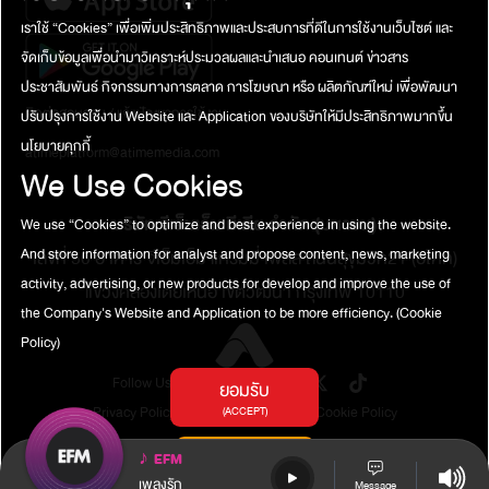
เพราะตอนนั้นมนจะรู้สึกว่า ยอมมาขนาดนี้แล้ว แล้วยังมาโดนบอกเลิก
ธรรม น้องเค้ามีแฟนอยู่แล้วทำแบบนี้ไม่ดี” เราพูดไม่ได้ แต่กรณีนี้เรา
เราใช้ “Cookies” เพื่อเพิ่มประสิทธิภาพและประสบการที่ดีในการใช้งานเว็บไซต์ และ
อีก พี่ว่ามันเจ็บคนละแบบ แล้วถ้ามนอยากจะมีอนาคตกับผู้ชายคนนี้ คิด
ทำได้คือ ปรับตัวเอง เตยต้องช่างมัน แต่พี่เข้าใจนะแง่ศีลธรรม แต่ถ้ามัน
ภาพแต่งงาน มีลูก แต่มนก็ยังต้องทนกับผู้หญิงคนนี้ตลอดเวลา หรือจะ
จัดเก็บข้อมูลเพื่อนำมาวิเคราะห์ประมวลผลและนำเสนอ คอนเทนต์ ข่าวสาร
ยังไม่ได้มาลุกลามพื้นที่สิทธิของเรา ลองพิจารณาพวกเค้าเป็นบัว 4
มีผู้หญิงคนอื่นอีก แล้วเราจะยังแข่งอดทนกับบีอยู่เหรอ ?’เรื่องราว
เหล่าไปเลย มันต้องมีคนที่ไม่รู้อยู่แล้ว ลองพิจารณาว่าคนเรามันก็แค่นี้
ประชาสัมพันธ์ กิจกรรมทางการตลาด การโฆษณา หรือ ผลิตภัณฑ์ใหม่ เพื่อพัฒนา
ทั้งหมดจะเป็นอย่างไร สามารถติดตามรับชมได้ทางใครมีปัญหาอยาก
เราก็อย่าไปทำเหมือนเค้า เราดูเป็นเยี่ยงอย่าง ถ้าเป็นเราจะไม่ทำแบบนี้
ติดต่อสอบถาม / แจ้งปัญหาการใช้งาน
ปรับปรุงการใช้งาน Website และ Application ของบริษัทให้มีประสิทธิภาพมากขึ้น
โทรเข้ามาในรายการ Inbox ฝากเรื่องมาที่ Facebook Fanpage EFM
แต่ถ้าสุดท้ายยังทนไม่ไหว มันก็ยังมีข้อสุดท้ายคือ เดินออกมา แค่นี้ชีวิต
นโยบายคุกกี้
STATIONรับชมรายการสดได้ทุกวันพุธ เวลา 21.00-23.00 น. ทาง
atimeplatform@atimemedia.com
จะมีความสุขได้ง่ายขึ้นเมื่อเจอปัญหา….’เรื่องราวทั้งหมดจะเป็นอย่างไร
We Use Cookies
รายการวิทยุ EFM94 และ App Atime Fung Fin
สามารถติดตามรับชมได้ทางใครมีปัญหาอยากโทรเข้ามาในรายการ
Inbox ฝากเรื่องมาที่ Facebook Fanpage EFM STATIONรับชม
บริษัท จีเอ็มเอ็ม มีเดีย จำกัด (มหาชน)
We use “Cookies” to optimize and best experience in using the website.
รายการสดได้ทุกวันพุธ เวลา 21.00-23.00 น. ทางรายการวิทยุ
EFM94 และ App Atime Fung Fin
เลขที่ 50 อาคาร จีเอ็มเอ็ม แกรมมี่ เพลส ถนนสุขุมวิท21 (อโศก)
And store information for analyst and propose content, news, marketing
activity, advertising, or new products for develop and improve the use of
แขวงคลองเตยเหนือ เขตวัฒนา กรุงเทพ 10110
the Company's Website and Application to be more efficiency.
(Cookie
Policy)
Follow Us
ยอมรับ
Privacy Policy
Terms of Service
Cookie Policy
(ACCEPT)
การตั้งค่าคุกกี้
♪
EFM
(COOKIES SETTINGS)
เพลงรัก
Message