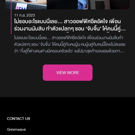
ยืนยันให้ได้ว่า เธอได้เลิกกับเขาแล้วจริง ๆ หลังจากนั้น เขาก็ไปเคลียร์กัน
อยากรู้แค่ว่าหนูผิดมากไหม? ที่ต้องมาพูดแรงกับหนูขนาดนี้” ทางด้าน
เราแยกกันนอน ก่อนหน้านี้เขาก็เคยเมาแล้วด่าหนู แต่ไม่เคยทำร้าย
มา เขากลับมาบอกเราว่า เขาเลือกเรานะ แต่สิ่งที่ทำให้เรารู้สึกว่า เรา
ดีเจทั้ง 3 ท่าน “ดีเจเผือก - ดีเจเติ้ล - ดีเจต้นหอม” ให้ความคิดเห็น
ร่างกายเลย พอเช้ามา เขาตื่น หนูก็ถามเขาว่าจำได้มั้ยว่าเมื่อคืนทำอะไร
11 ก.ย. 2023
พลาด คือ เขาแคปแชทมาให้ดูว่า เขาได้บอกเลิกกับทางฝั่งนั้นแล้ว และเรา
พร้อมกันไปในทางเดียวกันว่า ‘มากกก’ ส้มผิดมากค่ะ ส้มสมควรโดนด่า
ลงไปบ้าง เขาบอกจำได้ทุกอย่าง เขาก็ทำเหมือนไม่มีอะไรเกิดขึ้น ตอนแรก
ไม่ชอบอะไรแบบนี้เลย... สาวออฟฟิศอึดอัดใจ เพื่อน
ก็เลือกที่จะไม่ทักถามฝ่ายหญิง เพราะโดยปกติเราก็ไม่เคยเช็คโทรศัพท์
ถูกต้องแล้ว ไม่โดนทำร้ายกายก็ดีแค่ไหนแล้ว ต้องขอบคุณแฟนของส้มที่
หนูก็คิดแค่ว่าเรายังรัก ไหนๆก็ย้ายมาอยู่กับเขาแล้วก็เก็บความรู้สึกไว้
ร่วมงานนับสิบ ทำตัวแปลกๆ ชอบ ‘จับจิ้น’ ให้คนนี้คู่
ของกันและกัน จากนั้นมนก็กลับมาเชื่อใจและให้โอกาสเขาอีกครั้ง จน
เตือนสติส้ม นอกจากนี้ “ดีเจต้นหอม” ยังพูดทิ้งท้ายอีกว่า ‘กลับไปบ้าน
ก่อน เลือกที่จะทน พอผ่านไปได้อาทิตย์นึง มันก็มีอีก เลยรู้สึกว่าทำไมมัน
กับคนนู้น คนนู้นคู่กับคนนี้ โดยไม่สนเลยว่า ‘ทั้งคู่ก็
กระทั่งเข้าปีที่ 2 แฟนของเราก็เริ่มพูดถึงชื่อของบีเยอะขึ้น อย่างเช่น นั่งดู
แล้วไปนวดแข้ง นวดขา นวดบ่าเขาให้ดี ดีที่เค้ายังไม่บอกเลิก ‘หนังสือเล่ม
ถึงเป็นแบบนี้ เราเพิ่งย้ายมาอยู่ด้วยกัน ในช่วง 1 – 3 เดือนแรกมันต้อง
ไม่ชอบอะไรแบบนี้เลย... สาวออฟฟิศอึดอัดใจ เพื่อนร่วมงานนับสิบทำ
ต่างคนต่างมีครอบครัวแล้ว’ ชงไปมา สุดท้ายลงเอย
หนังกันอยู่ เขาก็จะพูดแล้วว่า เรื่องนี้บีบอกว่าสนุกนะ หรือว่า ข้าวร้านนี้
สุดท้าย’ เค้าควรเป็นคนพูด...’เรื่องราวทั้งหมดจะเป็นอย่างไร สามารถ
เป็นช่วงโปรโมชั่นไม่ใช่หรอ? ซึ่งทุกครั้งที่เขาทำร้ายร่างกายเขาจะทำ
ตัวแปลกๆ ชอบ ‘จับจิ้น’ ให้คนนี้คู่กับคนนู้น คนนู้นคู่กับคนนี้โดยไม่สนเลย
บีบอกว่าอร่อยนะ ซึ่งเราเป็นสายนิ่งเงียบอยู่แล้ว เวลาได้ยินชื่อก็ทำนิ่งไว้
ด้วยการนอกใจ แอบคบกัน
ติดตามรับชมได้ทางใครมีปัญหาอยากโทรเข้ามาในรายการ Inbox
บริเวณใบหน้าของหนู เพื่อทิ้งร่องรอยไว้ หนูก็เลยรู้สึกว่ามันไม่ใช่แล้ว แต่
ว่า ‘ทั้งคู่ก็ต่างคนต่างมีครอบครัวแล้ว’ ชงไปมาสุดท้ายลงเอยด้วยการ
แล้วก็ตามน้ำเขาไปว่า อ๋อ เหรอคะ พอเขาหลับเราก็แอบเช็คมือถือ เราได้
ฝากเรื่องมาที่ Facebook Fanpage EFM STATIONรับชมรายการสด
ก็ยังเก็บความรู้สึกไว้ เลยเลือกที่จะแก้ไขที่ตัวเอง เลือกที่จะไม่พูด ไม่ออก
นอกใจ แอบคบกัน พอเราเห็นแบบนี้แล้วอึดอัดรู้ว่าเป็นคนนอก แต่จะมอง
แต่ภาวนาคิดว่า เขาคงคุยกันเรื่องงานที่บริษัท แต่ภายในแชทกลับกลาย
ได้ทุกวันพุธ เวลา 21.00-23.00 น. ทางรายการวิทยุ EFM94 และ
ความคิดเห็น ไม่พูดอะไรที่มันผิดหูเขา จากที่เคยใช้ชีวิตอยู่ด้วยกันสอง
ข้ามเรื่องนี้ยังไงดี? เพราะต้องทำงานร่วมกัน “คุณเตย (นามสมมุติ)”
เป็นว่า เขาคุยไปในทาง 18+ มีการส่งรูปลับหากัน ไม่ได้มีเรื่องงานปนอยู่
App Atime Fung Fin
คน และมีปัญหากันเรื่อยๆ ทุกอาทิตย์ ดีกันได้อาทิตย์นึง อีกอาทิตย์ก็
อายุ 30 ปี สายที่สามในรายการ พุธทอล์ค พุธโทร เมื่อคืนวันพุธที่ผ่าน
VIEW MORE
เลย ณ วันที่เราเห็น เราก็รู้สึกช็อคมาก เหมือนกลับว่าจะเป็นลม ในคืนนั้น
กลับมาทะเลาะกันอีกแล้ว กลายเป็นตอนนี้ต่อให้เขาไม่เมา เขาก็ทำร้าย
มา (6 ก.ย. 66) ได้โทรเข้ามาปรึกษา ดีเจเผือก -ดีเจเติ้ล - ดีเจต้นหอม
มนก็เก็บเสื้อผ้าออกไปนอนอยู่ที่โรงแรม 2-3 วัน และใช้เวลาอยู่กับตัวเอง
ร่างกายหนู จนเราสองคนตัดสินใจย้ายเข้าไปอยู่ในครอบครัวเขาที่เป็น
กับปัญหาที่ทำงานชอบจับคู่จิ้นให้คนอื่น โดย “คุณเตย (นามสมมุติ)” เริ่ม
แต่ก็ยังต้องไปทำงานอยู่ ความรู้สึกคือตีกันหนักหน่วงมาก พอได้สติเรา
ครอบครัวใหญ่ และมีผู้ใหญ่อยู่ด้วย เพื่อเป็นการตัดปัญหา แต่ก็เขาก็ไม่
เล่าว่า ‘ตอนนี้เป็นพนักงานบริษัท แล้วต้องย้ายสาขาไปอยู่อีกที่สาขานึง
เลยเลือกที่จะกลับไปคุย และถามเขาว่า มันเกิดอะไรขึ้น ? ซึ่งเหตุการณ์
หยุด เขาก็ทำต่อหน้าพ่อแม่เขาด้วย ซึ่งพ่อแม่เขาก็จะพูดแค่ อย่าๆ
พอเราย้ายเข้าไปก็เจอวัฒนธรรมการจับคู่จิ้น แซว ชง โดยที่คนแซวก็ไม่
ตอนนั้นมันกลายเป็นสงครามแล้ว มนทะเลาะกับเขา และบีด้วย ฝ่ายชายก็
พอแล้ว แต่ไม่ได้ลุกมาห้าม เขาก็เดินเข้ามาหาเรื่องหนู แต่หนูก็จะเงียบ ไม่
ได้สนว่าคนที่จับคู่ เค้าจะแต่งงานแล้ว มีครอบครัว หรือแบบว่ามีแฟนอยู่
บอกว่า มันไม่มีอะไร มันเป็นเพียงข้อความที่คุยกันเท่านั้น เขาไม่ได้ไปมี
พูดอะไร เพราะไม่อยากเถียงข้ามหัวผู้ใหญ่ หนูก็เลยกลับมานอนทบทวน
แล้ว อย่างล่าสุด มีน้องผู้ชายคนนึงเพิ่งเข้ามาใหม่ คนในบริษัทก็ถามน้อง
สัมพันธ์อะไรกันเลยตั้งแต่ตอนนั้น มันจบกันนานแล้ว เธอก็เห็นว่า เราก็
กับตัวเองว่าถ้ามันโดนขนาดนี้ มันก็ถึงจุดที่มันไม่ใช่แล้วหรือเปล่า? จนมา
ผู้ชายว่า ‘น้องผู้หญิงคนนี้น่ารักไหม? ถ้าน่ารักก็จีบสิ’ แต่คนในบริษัทก็รู้
CONTACT US
อยู่ด้วยกันทุกวัน คุยจบมนก็เลือกที่จะทักหาบีต่อว่า ทำไมถึงคุยกันแบบนี้
ถึงจุดๆนึงที่มันเป็นครั้งสุดท้าย คือหนูปวดท้องอยู่ แล้วหนูก็ลางาน แต่
ว่าน้องทั้ง 2 คนต่างก็มีแฟนกันอยู่แล้ว และไม่ได้เป็นคนเดียวที่ชอบชง
คือถ้าผู้หญิงบอกว่าผู้ชายมาหลอกเขา เราจะได้ด่าผู้ชายคนเดียวให้จบ
เขาหาของไม่เจอ เขาก็มาโวยวายใส่หนูแล้วก็มาทำร้ายร่างกายหนูเหมือน
Greenwave
ชอบแซว แต่เป็นกันทั้งแผนก ส่วนน้องที่ถูกชงตอนแรก ๆ ก็ปฏิเสธ ‘พี่ก็