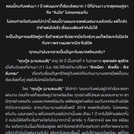
ตอนนี้คบกับแฟนมา 7 ปี แฟนผมเขาก็เรียบร้อยมาก 7 ปีที่ผ่านมา มากสุดของคู่เรา
คือ “จับมือ” ไม่เคยหอมแก้ม
ไม่เคยทำอะไรเกินเลยไปกว่านี้ ตอนนี้วางแผนจะขอแฟนแต่งงานแล้วครับ แต่ก็กลัว
ว่าถ้าแต่งไปแล้ว เรื่องบนเตียงเข้ากันไม่ได้
จะเป็นปัญหาของชีวิตคู่เรา ซึ่งถ้าแฟนเขาไม่อยากมีอะไรจริงๆ ผมก็พร้อมจะไม่มีอะไร
กับเขา เพราะผมอยากมีเขาในชีวิต
ทุกคนว่ามันจะกลายเป็นปัญหาในอนาคตไหมครับ?
“คุณกู๊ด (นามสมมติ)”
อายุ 30 ปี เป็นสายที่ 4 ในรายการ
พุธทอล์ค พุธโทร
เมื่อคืนวันพุธที่ผ่านมา [11 มิ.ย. 68] ได้โทรเข้ามาปรึกษา
“ดีเจเผือก - ดีเจเติ้ล - ดีเจ
ต้นหอม”
เกี่ยวกับเรื่องปัญหาชีวิตคู่กับแฟนที่คบกันมานานหลายปีแต่เป็นคน
เรียบร้อยทั้งคู่ เลยยังไม่เคยมีอะไรกันเลย
โดย
“คุณกู๊ด (นามสมมติ)”
ได้เล่าว่า ‘ผมคบกับแฟนอยู่ว่ากำลังจะขอเขา
แต่งงาน ก่อนที่จะขอก็ลองคิดดูว่าเราพร้อมไหม ทุกอย่างดีไปหมด ผมชอบเขามาก เรา
มีทุกอย่างตรงกัน มองอนาคตเหมือนกัน แต่ติดอยู่อย่างเดียว ผมกับเขาค่อนข้างเนิร์ด
หัวโปบราณนิดนึง เราคบกันมานานแล้วตั้งแต่ปี 2018 เคยแค่จับมือกัน ไม่เคยหอม
แก้มกัน นอนกอดบ้าง แต่ไม่เคยเกินเลยไปกว่านั้นเลย เกือบ 7 ปี เขาไม่ได้ห้ามแต่เราทั้ง
2 คนไม่ได้คิดที่จะเริ่มทำอะไรกันไปมากกว่านี้ เอาจริง ๆ ก็อยากจะมี sex life เหมือน
กัน จนถึงทุกวันนี้ผมก็ยังซิงอยู่เลย แต่ว่าไม่เคยกล้าที่จะคุยกับเขา เราก็เคารพเขามาก
กลัวว่าถ้าวันนึงแต่งงานกันไป แล้วเขาไม่ชอบเรื่องนี้ ผมไม่รู้ว่าผมจะโอเคไหม แต่ก็คุย