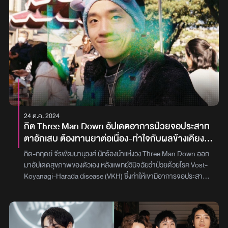
อนุโรจน์ เกตุเลขา ศิลปินวง Tilly Birds มีอาการป่วยและได้รับการ
วินิจฉัยโรคจากแพทย์โรงพยาบาล สมิติเวชดอนเมือง ว่ามีอาการทาง
เดินอาหารอักเสบเฉียบพลัน จึงต้องพักรักษาตัวที่โรงพยาบาลทันที
ตามการลงความเห็นของแพทย์“ซึ่งส่งผลทำให้ไม่สามารถทำการแสดง
ในวันที่ 26 กรกฎาคม 2567 งาน Leo Red Night ร้าน Classy Space
จ.ยโสธร และ วันที่ 27 กรกฎาคม 2567 งาน Leo Red Night ร้าน Full
House จ.สุรินทร์ ทางวง Tilly Birds และค่าย GeneLab ต้องขออภัย
ในความไม่สะดวกมา ณ ที่นี้“GeneLab26 กรกฎาคม 2567”ภาพ :
3rd Tilly Birds
24 ต.ค. 2024
กิต Three Man Down อัปเดตอาการป่วยจอประสาท
ตาอักเสบ ต้องทานยาต่อเนื่อง-ทำใจกับผลข้างเคียงที่
อาจทำให้สุขภาพอ่อนแอลง
กิต-กฤตย์ จีรพัฒนานุวงศ์ นักร้องนำแห่งวง Three Man Down ออก
มาอัปเดตสุขภาพของตัวเอง หลังแพทย์วินิจฉัยว่าป่วยด้วยโรค Vost-
Koyanagi-Harada disease (VKH) ซึ่งทำให้เขามีอาการจอประสาท
ตาอักเสบทั้งสองข้าง และสูญเสียการมองเห็นตรงกลางภาพ จนต้องมี
การพักงานคอนเสิร์ตไป โดย กิต เล่าว่าตอนนี้สุขภาพเริ่มฟื้นฟูแล้ว แต่
ยังต้องทานยาไปเรื่อย ๆ อีกราว 1 ปี และก็ทำใจกับผลงานเคียงที่จะตาม
มาจากการทานยาปริมาณมาก“เพื่อให้เข้าใจง่าย ๆ โรคนี้เกิดขึ้นจาก