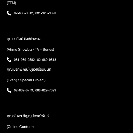
(EFM)
Bowkylion หรือ โบกี้-พิชญ์สินี วีระสุทธิมาศ11.Best Band of The
Year : Tilly Birds12.Best Album of The Year : Hugo อัลบั้ม ‘เรือ
02-669-9512
,
081-923-9823
สำราญราตรีอมตะ’13.Single Hits of the Year : Tilly Birds จาก
เพลง ‘ถ้าเราเจอกันอีก’14.Popular Vote : เป๊ก ผลิตโชคภาพ : The
Guitar Mag
คุณอาทิตย์ สิงห์ลำพอง
(Atime Showbiz / TV - Series)
081-989-9582
,
02-669-9518
คุณเมธาพัฒน์ บุลวัชร์ธนนนท์
(Event / Special Project)
02-669-8779
,
083-629-7829
คุณอโนชา ธัญญปกรณ์พันธ์
(Online Content)