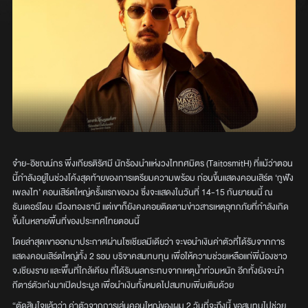
จ๋าย-อิชณน์กร พึ่งเกียรติรัศมี นักร้องนำแห่งวงไททศมิตร (TaitosmitH) ที่แม้ว่าตอน
นี้กำลังอยู่ในช่วงโค้งสุดท้ายของการเตรียมความพร้อม ก่อนขึ้นแสดงคอนเสิร์ต ‘กูฟัง
เพลงไท’ คอนเสิร์ตใหญ่ครั้งแรกของวง ซึ่งจะแสดงในวันที่ 14-15 กันยายนนี้ ณ
ธันเดอร์โดม เมืองทองธานี แต่เขาก็ยังคงคอยติดตามข่าวสารเหตุอุทกภัยที่กำลังเกิด
ขึ้นในหลายพื้นที่ของประเทศไทยตอนนี้
โดยล่าสุดเขาออกมาประกาศผ่านโซเชียลมีเดียว่า จะขอนำเงินค่าตัวที่ได้รับจากการ
แสดงคอนเสิร์ตใหญ่ทั้ง 2 รอบ บริจาคสมทบทุน เพื่อให้ความช่วยเหลือแก่พี่น้องชาว
จ.เชียงราย และพื้นที่ใกล้เคียง ที่ได้รับผลกระทบจากเหตุน้ำท่วมหนัก อีกทั้งยังจะนำ
กีตาร์ตัวเก่งมาเปิดประมูล เพื่อนำเงินทั้งหมดไปสมทบเพิ่มเติมด้วย
“ตัดสินใจแล้วว่า ค่าตัวจากการเล่นคอนใหญ่ของผม 2 วันที่จะถึงนี้ ขอสมทบไปช่วย