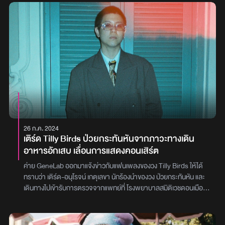
เขากำลังจะมีคอนเสิร์ตเดี่ยวอีกครั้งกับ The Concert Application
presents Three Man Down ‘BASIC TOUR’ แต่รอบนี้จะพิเศษกว่า
ครั้งไหน ๆ เพราะ 4 สมาชิกวง Three Man Down จะออกเดินทางไป
ทำการแสดงสดสุดมัน บนเวทีและโปรดักชันยิ่งใหญ่ พร้อมพบปะกับ
‘ชาวเมือง’ ถึงที่ครบทั้ง 4 ภาคในประเทศไทย เหนือ, อิสาน, ตะวันออก
และ ใต้• ภาคเหนือ วันที่ 22 มิถุนายน 2567ณ เชียงใหม่ฮอลล์
ศูนย์การค้าเซ็นทรัล เชียงใหม่ แอร์พอร์ต• ภาคตะวันออกเฉียงเหนือ วัน
ที่ 6 กรกฎาคม 2567ณ ขอนแก่นฮอลล์ ชั้น 5 ศูนย์การค้าเซ็นทรัล
ขอนแก่น• ภาคตะวันออก วันที่ 13 กรกฎาคม 2567ณ ศรีราชาฮอลล์
ชั้น 4 ศูนย์การค้าเซ็นทรัล ศรีราชา• ภาคใต้ วันที่ 20 กรกฎาคม
2567ณ หาดใหญ่ฮอลล์ ชั้น 5 ศูนย์การค้าเซ็นทรัล หาดใหญ่และจะมี
26 ก.ค. 2024
การเปิดจำหน่ายบัตรอย่างเป็นทางการ 30 พฤษภาคมนี้เวลา 12.00 น.
เติร์ด Tilly Birds ป่วยกระทันหันจากภาวะทางเดิน
ทาง The Concert Application หรือเว็บไซต์ The Concert บัตรยืน
อาหารอักเสบ เลื่อนการแสดงคอนเสิร์ต
ราคาเดียว 2,000 บาท *ราคานี้ยังไม่รวมค่าธรรมเนียม และค่าบริการ
‘ชาวเมือง’ เตรียมพร้อมซ้อมร้องเพลงไว้ แล้วไปสนุกกับโชว์สุดมันจาก
ค่าย GeneLab ออกมาแจ้งข่าวกับแฟนเพลงของวง Tilly Birds ให้ได้
Three Man Down กันได้ภาพ : Gene Lab
ทราบว่า เติร์ด-อนุโรจน์ เกตุเลขา นักร้องนำของวง ป่วยกระทันหัน และ
เดินทางไปเข้ารับการตรวจจากแพทย์ที่ โรงพยาบาลสมิติเวชดอนเมือง
และพบว่าระบบทางเดินอาหารอักเสบเฉียบพลัน ต้องพักรักษาตัวที่โรง
พยาบาลทันที ทำให้กระทบกับตารางการแสดงคอนเสิร์ตที่วางไว้ในช่วง
วันที่ 26-27 สิงหาคมนี้“ทางค่าย GeneLab ขอแจ้งให้ทราบว่า เติร์ด-