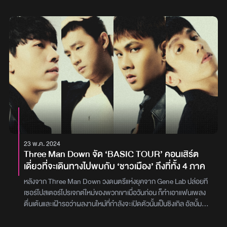
23 พ.ค. 2024
Three Man Down จัด ‘BASIC TOUR’ คอนเสิร์ต
เดี่ยวที่จะเดินทางไปพบกับ ‘ชาวเมือง’ ถึงที่ทั้ง 4 ภาค
หลังจาก Three Man Down วงดนตรีแห่งยุคจาก Gene Lab ปล่อยที
เซอร์โปสเตอร์โปรเจกต์ใหม่ของพวกเขาเมื่อวันก่อน ก็ทำเอาแฟนเพลง
ตื่นเต้นและเฝ้ารอว่าผลงานใหม่ที่กำลังจะเปิดตัวนั้นเป็นซิงเกิล อัลบั้ม
หรือคอนเสิร์ตกันแน่ล่าสุด 23 พฤษภาคม 2567 Three Man Down
ออกมาเปิดเผยรายละเอียดกิจกรรมดังกล่าวผ่านโซเชียลมีเดียว่า พวก