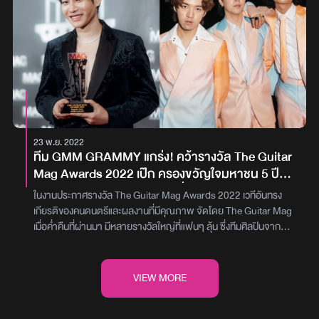
ภูมิคุ้มกันตัวเองโจมตีไปที่ดวงตาครับ ทำให้ดวงตาและประสาทตาเกิด
ความเสียหายครับ ปล่อยไว้นานอาจทำให้ดวงตาบอดได้ แต่ถ้าเจอเร็วก็
จะยังสามารถรักษาได้ครับ ซึ่งผมอยู่ในหมวดที่เจอเร็ว ด้วยความที่
อาการของโรคนี้สังเกตอยาก และในเมืองไทยคุณหมอที่รักษาโรคนี้ยังมี
น้อยนับเป็นตัวเลขได้ 3-4 ท่านเอง ทำให้คนไข้บางคนเมื่อมีอาการก็ไม่รู้
จะต้องไปรักษาที่ไหน จนสุดท้ายปล่อยไว้ก็ทำให้ตาบอด“อาการแรกเริ่ม
ของผมคือเป็นไข้ครับ เจ็บเส้นผม และอาทิตย์ถัดมาตาผมอักเสบครับ วัน
ถัดมาการมองเห็นของผมมันก็มืดไปเลย ตรงกลางที่เห็นจะเป็นภาพดำ
ๆ เลยครับ ผมก็เลยไปหาหมอซึ่งต้องไปถึง 4 ที่จึงได้รับการวินิจฉัยว่า
23 พ.ย. 2022
เป็นโรคนี้“ซึ่งวิธีรักษาโรคนี้คือต้องทานยาสเตียรอยด์ติดต่อกันเป็นเวลา
ทีม GMM GRAMMY แกร่ง! คว้ารางวัล The Guitar
1 ปี และเป็นการกินยาแบบ high dose ครับ ผมกินยาเยอะมาก และมันก็
Mag Awards 2022 เป๊ก ครองขวัญใจมหาชน 5 ปี
จะมีผลข้างเคียงคือทำให้ภูมิของเราอ่อนแอ พอภูมิอ่อนแอผมก็จะกลาย
Tilly Birds เป็นวงดนตรียอดเยี่ยมแห่งปี
เป็นคนอ่อนแอไปด้วย คุณหมอเลยแนะนำว่าให้หลีกเลี่ยงการไปในสถานที่
ในงานประกาศรางวัล The Guitar Mag Awards 2022 เวทีอันทรง
ที่แออัด เพราะหากเราติดโรคเพิ่มมันอาจจะมีปัญหา ก็เลยต้องกำชับ
เกียรติของคนดนตรีและผลงานที่มีคุณภาพ จัดโดย The Guitar Mag
เรื่องการทำงาน ซึ่งช่วงแรกต้องหยุดการทำงานไปเลยครับ แต่ตอนนี้
เมื่อค่ำคืนที่ผ่านมา มีหลายรางวัลใหญ่ที่แฟนๆ ลุ้น ซึ่งทีมศิลปินจาก
อาการก็ค่อย ๆ ดีขึ้น สุขภาพร่างกายโดยเฉพาะที่ดวงตาก็กลับมา
GMM GRAMMY ก็ฟอร์มดีคว้ารางวัลใหญ่มาครอง หนึ่งในนั้นคือ
95% แล้วครับ”ภาพ : kittyumbsขอบคุณข้อมูลจาก :
เป๊ก-ผลิตโชค อายนบุตร จากค่าย White Music ที่ฮอตไม่หยุดฉุดไม่
workpointgossip
อยู่แล้ว เพราะปีนี้ยังคงคว้ารางวัล Popular Vote หรือศิลปินขวัญใจ
VIEW MORE
มหาชนต่อเนื่องเป็นปีที่ 5 ติดต่อกันขณะที่วงดนตรีขวัญใจสาวกอัลเท
อร์เนทีฟอย่าง Tilly Birds สังกัด GeneLab ก็ยังคงมาแรง คว้ามาได้ 4