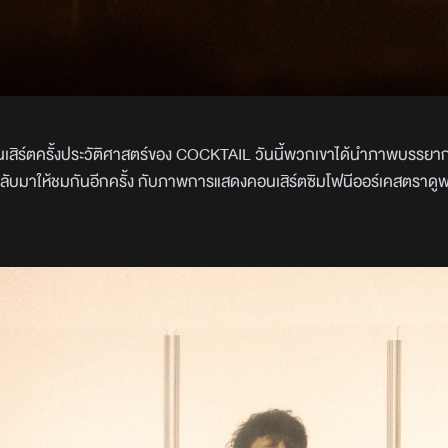
นเสิร์ตครั้งประวัติศาสตร์ของ COCKTAIL วันนี้พวกเขาได้นำภาพบรรย
บมาให้ชมกันอีกครั้ง กับภาพการแสดงคอนเสิร์ตซิมโฟนีออร์เคสตราดูฟ