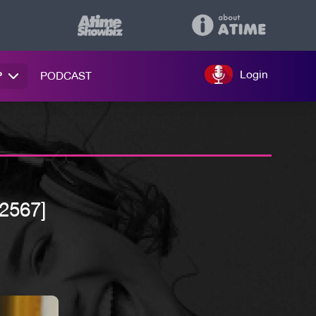
Login
P
PODCAST
 2567]