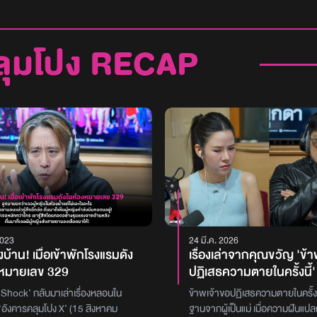
ลุมโปง RECAP
2023
24 มี.ค. 2026
้งบ้าน! เมื่อเข้าพักโรงแรมดัง
เรื่องเล่าจากคุณขวัญ 'ข้
งหมายเลข 329
ปฏิเสธความตายในครั้งนี้' 
คลุมโปง X ภณ - มุกดา [ 
e Shock’ กลับมาเล่าเรื่องหลอนใน
ข้าพเจ้าขอปฏิเสธความตายในครั้งน
มี.ค.2569 ]
อังคารคลุมโปง X’ (15 สิงหาคม
ฐานจากผู้เป็นแม่ เมื่อความฝันแ