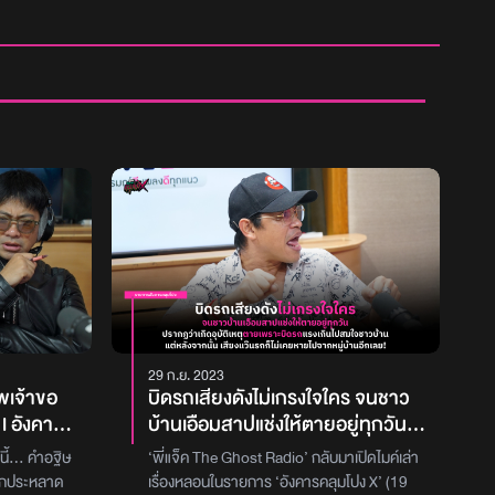
29 ก.ย. 2023
าพเจ้าขอ
บิดรถเสียงดังไม่เกรงใจใคร จนชาว
l อังคาร
บ้านเอือมสาปแช่งให้ตายอยู่ทุกวัน
17
ปรากฏว่าเกิดอุบัติเหตุตายเพราะบิด
ี้... คำอฐิษ
‘พี่แจ็ค The Ghost Radio’ กลับมาเปิดไมค์เล่า
รถแรงเกินไปสมใจชาวบ้าน แต่หลัง
ปลกประหลาด
เรื่องหลอนในรายการ ‘อังคารคลุมโปง X’ (19