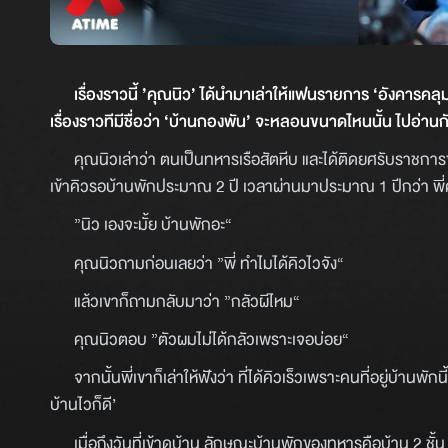
เรื่องราวนี้ ’คุณนิว’ ได้นำมาเล่าให้แฟนรายการ ‘อังคารคลุมโ
เรื่องราวทีมีชื่อว่า ‘บ้านกองพัน’ จะหลอนขนาดไหนนั้น ไปอ่าน
คุณนิวเล่าว่า ตนเป็นทหารเรือสัตหีบ และได้ติดยศรับราชการข
เข้าคิวรอบ้านพักประมาณ 2 ปี เวลาผ่านมาประมาณ 1 ปีกว่า พี่ค
”นิว เองจะมั้ย บ้านพักอะ“
คุณนิวถามก่อนเลยว่า ”พี่ ทำไมได้คิวไวจัง“
แล้วเขาก็ถามกลับมาว่า ”กลัวผีไหม“
คุณนิวตอบ ”ตัวผมไม่ได้กลัวเพราะเจอบ่อย“
จากนั้นพี่เขาก็เล่าให้ฟังว่า ที่ได้คิวเร็วเพราะคนที่อยู่บ้านพักนี
บ้านไวก็ดี’
เมื่อถึงวันที่เข้าดูบ้าน ลักษณะบ้านพักของทหารคือบ้าน 2 