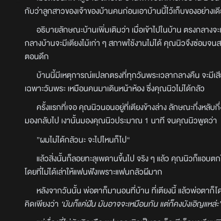
กับว่าลูกสาวของเจ้าของบ้านคนก่อนเอาบ้านนี้ไว้เก็บของอย่างเดี
อธิบายลักษณะบ้านเพิ่มเติมว่า เมื่อเข้าไปในบ้าน ตรงกลางจะเ
กลางบ้านจะมีเตียงไม้เก่า ๆ สภาพใช้งานไม่ได้ คุณนิวจึงซ่อมจนส
ตอนดึก
บ้านนี้มีเหตุการณ์แปลกตรงที่ทุกวันพระเวลากลางคืน จะมีเสียงไม
เฉพาะวันพระ เหมือนคนมาเดินหน้าห้อง ซึ่งคุณนิวไม่ได้กลัว
ครั้งแรกที่เจอ คุณนิวนอนอยู่ที่เตียงข้างล่าง ลักษณะกึ่งหลับก
มองกลับไป เงานั้นมองคุณนิวประมาณ 1 นาที จนคุณนิวพูดว่า
”ผมไม่ได้กลัวนะ จะไปไหนก็ไป“
แล้วสิ่งนั้นก็ลอยทะลุเพดานขึ้นไป จริง ๆ แล้ว คุณนิวก็แอบต
โดยที่ไม่ได้เล่าให้แฟนฟังเพราะแฟนกลัวผีมาก
หลังจากวันนั้น พ่อตาก็มานอนที่บ้าน ที่เตียงนี้ แล้วพ่อตาก็
คิดเพียงว่า
‘มันก็แค่ฝัน มันอาจจะเหมือนกัน แต่ก็คงบังเอิญแหล่ะ’