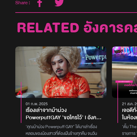
Share :
RELATED อังคารค
01 ก.พ. 2025
21 ส.ค. 
เรื่องเล่าจากม้าม่วง
เจอดีทั
PowerpuffGAY 'ขอใครไว้' I อังคาร
ในห้อ
คลุมโปง X ม้าม่วง Powerpuff GAY
‘คุณม้าม่วง Powerpuff GAY’ ได้มาเล่าเรื่อง
‘ตั้ม Th
[28 ม.ค. 2568]
หลอนของน้องสาวที่ต้องฝันร้ายทุกคืน จนวัน
รายการ ‘