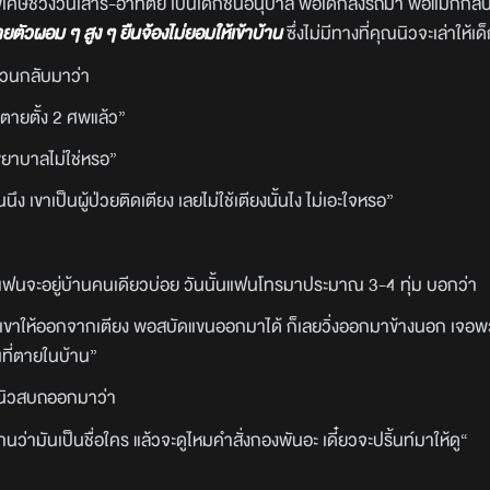
ยนพิเศษช่วงวันเสาร์-อาทิตย์ เป็นเด็กชั้นอนุบาล พอเด็กลงรถมา พ่อแม่ก็กลั
ายตัวผอม ๆ สูง ๆ ยืนจ้องไม่ยอมให้เข้าบ้าน
ซึ่งไม่มีทางที่คุณนิวจะเล่าให้เด็
นสวนกลับมาว่า
นมีตายตั้ง 2 ศพแล้ว”
พยาบาลไม่ใช่หรอ”
คนนึง เขาเป็นผู้ป่วยติดเตียง เลยไม่ใช้เตียงนั้นไง ไม่เอะใจหรอ”
่วนแฟนจะอยู่บ้านคนเดียวบ่อย วันนั้นแฟนโทรมาประมาณ 3-4 ทุ่ม บอกว่า
ขาให้ออกจากเตียง พอสบัดแขนออกมาได้ ก็เลยวิ่งออกมาข้างนอก เจอพวกพ
คนที่ตายในบ้าน”
ุณนิวสบถออกมาว่า
้านว่ามันเป็นชื่อใคร แล้วจะดูไหมคำสั่งกองพันอะ เดี๋ยวจะปริ้นท์มาให้ดู“