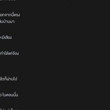
 นอกจากนี้ตรง
ลับบ้านมา
ะมีเสียง
็ทำได้แค่จ้อง
ล้วก็ผ่านไป
จอ ในตอนนั้น