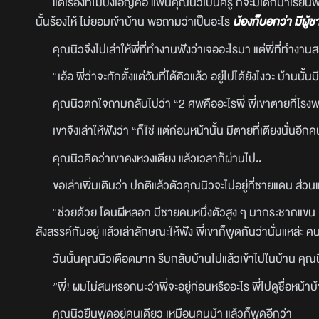
แต่เรื่องที่ไม่บังเอิญคือ แฟนคุณนิวเป็นครู ก็จะมีเด็กมาเรี
นั้นร้องไห้ ไม่ยอมเข้าบ้าน พอถามว่าเป็นอะไร
น้องก็บอกว่า มีผู้ช
คุณนิวจึงไปเล่าให้พี่ที่ทำงานฟังว่าเจออะไรมา แต่พี่ที่ทำงา
“เอ้อ พี่ว่าจะทักตั้งแต่วันที่ได้คิวแล้ว อยู่ไปได้ยังไงวะ บ้านนั้
คุณนิวตกใจถามกลับไปว่า “2 ศพคืออะไรพี่ พี่เขาตายที่โรง
เขาจึงเล่าให้ฟังว่า “ก็ใช่ แต่ก่อนหน้านั้น มีตายที่เตียงนั่นอีก
คุณนิวคิดว่าเขาคงหวงเตียง แล้วเวลาก็ผ่านไป..
ขอเล่าเพิ่มเติมว่า ปกติแล้วตัวคุณนิวจะไปอยู่ที่ชายแดน ส
“ช่วยด้วย โดนผีหลอก มีชายคนหนึ่งตัวสูง ๆ มากระชากแขน เ
สังสรรค์กันอยู่ แล้วเล่าลักษณะให้ฟัง พี่เขาก็พูดกันว่านั่นแหล่ะ 
วันนั้นคุณนิวเดือดมาก รีบกลับบ้านไปแล้วเข้าไปในบ้าน ค
”พี่! ผมไม่สนหรอกนะว่าพี่จะอยู่ก่อนหรืออะไร พี่ไปดูชื่อหน้าบ
คุณนิวยืนพูดอยู่คนเดียว เหมือนคนบ้า แล้วก็พูดอีกว่า