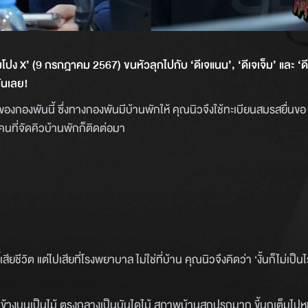
ปง X’ (9 กรกฎาคม 2567) ขนหัวลุกไปกับ ‘ดีเจแนน’, ‘ดีเจเจ็ม’ และ ‘ด
กันเลย!
องกองพันนี้ ซึ่งทางกองพันมีบ้านพักให้ คุณนิวจึงใช้ทะเบียนสมรสยื่นขอ 
นที่จัดคิวบ้านพักก็ติดต่อมา
้เสียชีวิต แต่ไปเสียที่โรงพยาบาล ไม่ใช่ที่บ้าน คุณนิวจึงคิดว่า ‘งั้นก็ไม่เป็นไร
ชั้น ข้างบนเป็นไม้ ตรงกลางเป็นบันไดไม้ สภาพบ้านสกปรกมาก ขี้นกเต็มไป