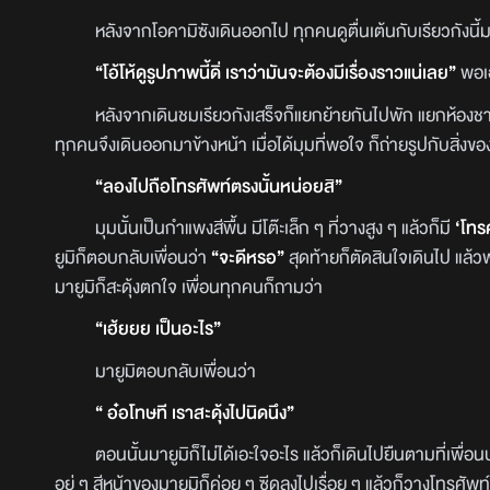
หลังจากโอคามิซังเดินออกไป ทุกคนดูตื่นเต้นกับเรียวกังนี้มา
“โอ้โห้ดูรูปภาพนี้ดิ่ เราว่ามันจะต้องมีเรื่องราวแน่เลย”
พอเอ
หลังจากเดินชมเรียวกังเสร็จก็แยกย้ายกันไปพัก แยกห้องชาย-หญิ
ทุกคนจึงเดินออกมาข้างหน้า เมื่อได้มุมที่พอใจ ก็ถ่ายรูปกับสิ่งของ
“ลองไปถือโทรศัพท์ตรงนั้นหน่อยสิ”
มุมนั้นเป็นกำแพงสีพื้น มีโต๊ะเล็ก ๆ ที่วางสูง ๆ แล้วก็มี
‘โทร
ยูมิก็ตอบกลับเพื่อนว่า
“จะดีหรอ”
สุดท้ายก็ตัดสินใจเดินไป แล้ว
มายูมิก็สะดุ้งตกใจ เพื่อนทุกคนก็ถามว่า
“เฮ้ยยย เป็นอะไร”
มายูมิตอบกลับเพื่อนว่า
“ อ๋อโทษที เราสะดุ้งไปนิดนึง”
ตอนนั้นมายูมิก็ไม่ได้เอะใจอะไร แล้วก็เดินไปยืนตามที่เพื่อนบอ
อยู่ ๆ สีหน้าของมายูมิก็ค่อย ๆ ซีดลงไปเรื่อย ๆ แล้วก็วางโทรศัพท์