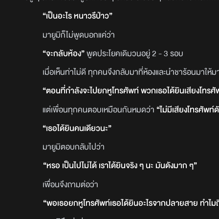
“เป็นอะไร หนาวรึป่าว”
มายูมิก็ไม่พูดบอกแค่ว่า
“จะกลับห้อง”
พูดประโยคเดิมวนอยู่ 2 - 3 รอบ
เมื่อเห็นท่าไม่ดี ทุกคนจึงกลับมาที่ห้องและนำชาร้อนมาให้มายูมิ
“ตอนที่กำลังจะไปยกหูโทรศัพท์ พวกเธอได้ยินเสียงโทรศัพ
แต่เพื่อนทุกคนตอบเหมือนกันหมดว่า
“ไม่มีเสียงโทรศัพท์
“เธอได้ยินคนเดียวนะ”
มายูมิตอบกลับไปว่า
“หรอ เป็นไปไม่ได้ เราได้ยินจริง ๆ นะ มันดังมาก ๆ”
เพื่อนจึงถามต่อว่า
“พอเธอยกหูโทรศัพท์เธอได้ยินอะไรจากปลายสาย ทำไมถึ