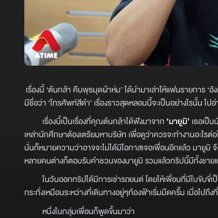
เรื่องนี้ ‘ต้นกล้า คืนพุธมุดผ้าห่ม’ ได้นำมาเล่าให้แฟนรายการ ‘อั
มีชื่อว่า ‘โทรศัพท์สีดำ’ เรื่องราวสุดหลอนนี้จะเป็นอย่างไรนั้น ไปอ
เรื่องนี้เป็นเรื่องที่คุณต้นกล้าได้ฟังมาจาก
‘มายูมิ’
เธอเป็นนั
เหล่านักศึกษาต้องเตรียมหาบริษัท เพื่อดูว่าควรจะทำงานอะไรต่อไป
นั่นก็หมายความว่าอาจจะไม่ได้มีโอกาสเจอเพื่อนอีกแล้ว มายูมิ จึ
หลายคนต่างก็ตอบรับคำชวนของมายูมิ รวมแล้วทริปนี้มีทั้งชา
ในวันออกทริปได้มีการเช่ารถยนต์ โดยให้เพื่อนที่มีใบขับขี่เ
กระทั่งเหมือนระหว่างที่เดินทางอยู่ๆท้องฟ้าเริ่มมืดครึ้ม เมื่อไปถึง
หนึ่งในกลุ่มเพื่อนก็พูดขึ้นมาว่า