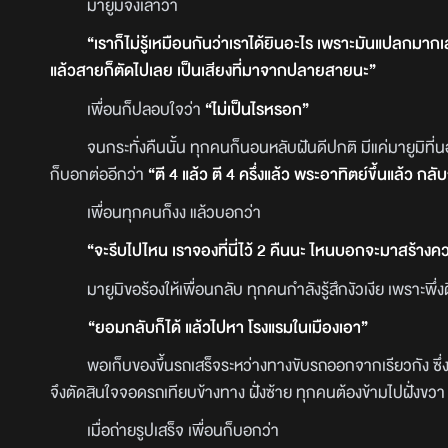
มายูมิจึงเล่าว่า
“เราก็ไม่รู้เหมือนกันว่าเราได้ยินอะไร เพราะมันแปลกมากเ
แล้วสายก็ตัดไปเลย เป็นเสียงที่มาจากปลายสายนะ”
เพื่อนก็ปลอบใจว่า
“ไม่เป็นไรหรอก”
จนกระทั่งคืนนั้น ทุกคนก็นอนหลับฝันดีปกติ มีแค่มายูมิที่นอน
ก็บอกต่ออีกว่า
“ตี 4 แล้ว ตี 4 ครึ่งแล้ว พระอาทิตย์ขึ้นแล้ว กลั
เพื่อนทุกคนก็งง แล้วบอกว่า
“จะรีบไปไหน เราจองที่นี่ไว้ 2 คืนนะ ไหนบอกจะมาสร้าง
มายูมิขอร้องให้เพื่อนกลับ ทุกคนกำลังรู้สึกงัวเงีย เพราะพึ่ง
“ยอมกลับก็ได้ แล้วไปหา โรงแรมในเมืองเอา”
พอเก็บของขึ้นรถเสร็จระหว่างทางขับรถออกจากเรียวกัง ซึ่งเ
จึงตัดสินใจจอดรถเทียบข้างทาง ฝั่งซ้าย ทุกคนต้องข้ามไปฝั่งขวา
เมื่อถ่ายรูปเสร็จ เพื่อนก็บอกว่า