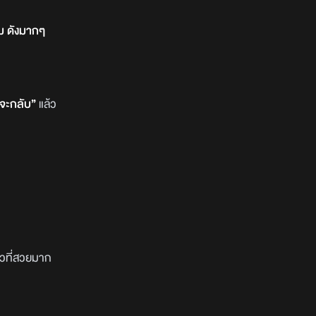
มม ดังมากๆ
จะกลับ”
แล้ว
ิวที่สวยมาก
า