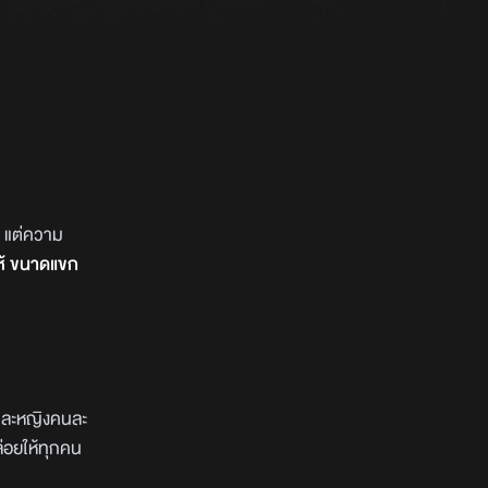
แต่ความ
โห้ ขนาดแขก
ยและหญิงคนละ
ล่อยให้ทุกคน