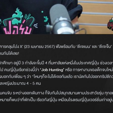
งคารคลุมโปง X’ (23 เมษายน 2567) ฟังพร้อมกับ ‘ดีเจแนน’ และ ‘ดีเจเจ็ม’ กั
่านกันได้เลย!
กศึกษา อยู่ปี 3 กำลังจะขึ้นปี 4 ที่มหาลัยแห่งหนึ่งในประเทศญี่ปุ่น ช่วงเวลาน
 คนญี่ปุ่นเรียกช่วงนี้ว่า
‘Job Hunting’
หรือ การหางานของเด็กจบใหม่ในญ
งบอกกับเพื่อน ๆ ว่า “ไหนๆก็จะไม่ได้เจอกันแล้ว เรานัดกันไปออกทริปดีกว่
ยและหญิงประมาณ 4 - 5 คน
ป็นคนขับ ระหว่างออกเดินทาง ก็ขับกันไปสนุกสนานตามประสาวัยรุ่น ทุกอ
ที่หมายก็พบว่าที่พักเป็น เรียวกังญี่ปุ่น เหมือนโรงแรมญี่ปุ่นเวอร์ชั่นเก่าอยู