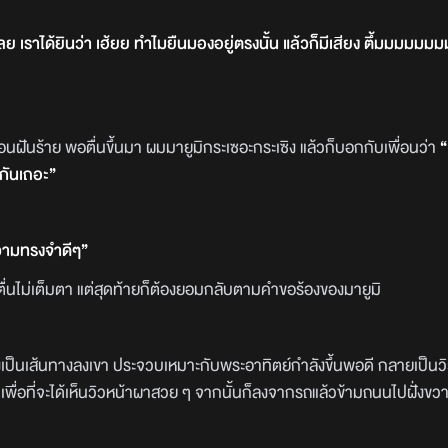
ลย เราได้ยินว่า เฮ้ยย ทำไมยืนมองอยู่ตรงนั้น แล้วก็มีเสียง ตึ้มมมมมม
ฝันร้าย พอตื่นขึ้นมา ผมมายูมิกระเซอะกระเซิง แล้วก็บอกกับเพื่อนว่า
“
บกันเถอะ”
ความทรงจำดีๆ”
ตื่นไม่เต็มตา แต่สุดท้ายก็ต้องยอมกลับตามคำขอร้องของมายูมิ
ป็นเส้นทางลงเขา ประจวบเหมาะกับพระอาทิตย์กำลังขึ้นพอดี กลายเป็นว
 เพื่อที่จะได้เห็นวิวหน้าผาสวย ๆ จากนั้นก็ลงจากรถแล้วข้ามถนนไปฝั่งขว