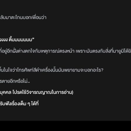
ากลับมาตะโกนบอกเพื่อนว่า
งงงงง ตึ้มมมมมมม”
ยู่อีกฝั่งต่างตกใจกับเหตุการณ์ตรงหน้า เพราะมันตรงกับสิ่งที่มายูมิได้
ึ้นในใจว่าโทรศัพท์สีดำเครื่องนั้นมันพยายามจะบอกอะไร?
ตายอีกหรือไม่..
วนบุคคล โปรดใช้วิจารณญาณในการอ่าน)
รับฟังเรื่องเต็ม ๆ ได้ที่