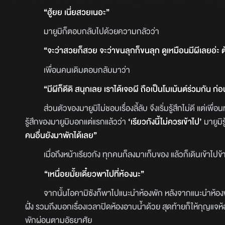
“ฮู้ยย เนี่ยสวยเนอะ”
มายูมิก็ตอบกลับไปด้วยความกลัวว่า
“จะว่าสวยก็สวย จะว่าขนลุกก็ขนลุก ดูเหมือนมีผีเลยอ่ะ ต้
เพื่อนคนเดิมตอบกลับมาว่า
“มีผีก็ดีดิ สนุกเลย เราได้เจอผี ถือเป็นโมเม้นต์ร่วมกัน ก
ส่วนตัวของมายูมิไม่ชอบเรื่องลี้ลับ จึงเริ่มรู้สึกไม่ดี แต่เพื่อ
รู้สึกของมายูมิบอกแต่แรกแล้วว่า
‘เรียวกังนี้ไม่ควรเข้าไป’
มายูมิร
คนอื่นยังมาพักได้เลย”
เมื่อถึงหน้าเรียวกัง ทุกคนก็ลงมาเก็บของ แล้วก็เดินเข้าไปข้
“เหนื่อยมั้ยเดี๋ยวพาไปที่ห้องนะ”
จากนั้นโอคามิซังก็พาไปแนะนำห้องพัก หลังจากแนะนำห้องพ
ฝั่ง รวมถึงบอกเรื่องเวลาปิดห้องอาบน้ำด้วย สุดท้ายก็ให้กุญแจห้อ
พักผ่อนตามอัธยาศัย