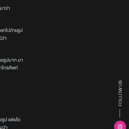
นมาว่า
ออกไปถ่ายรูป
มิว่า
าถ่ายรูปมาก มา
กโทรศัพท์
FOLLOW US
รูป แต่แล้ว
ามว่า