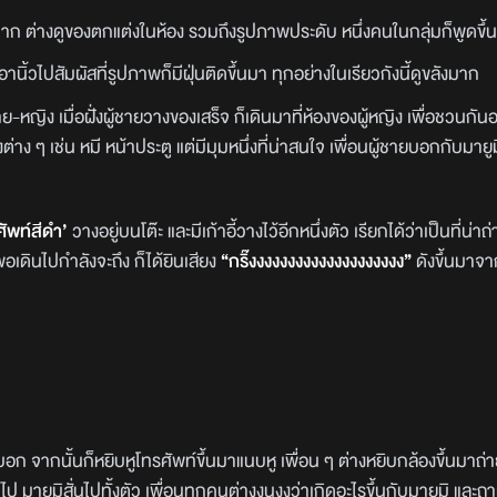
ก ต่างดูของตกแต่งในห้อง รวมถึงรูปภาพประดับ หนึ่งคนในกลุ่มก็พูดขึ้
านิ้วไปสัมผัสที่รูปภาพก็มีฝุ่นติดขึ้นมา ทุกอย่างในเรียวกังนี้ดูขลังมาก
ง เมื่อฝั่งผู้ชายวางของเสร็จ ก็เดินมาที่ห้องของผู้หญิง เพื่อชวนกัน
ต่าง ๆ เช่น หมี หน้าประตู แต่มีมุมหนึ่งที่น่าสนใจ เพื่อนผู้ชายบอกกับมายู
ศัพท์สีดำ’
วางอยู่บนโต๊ะ และมีเก้าอี้วางไว้อีกหนึ่งตัว เรียกได้ว่าเป็นที่น่
พอเดินไปกำลังจะถึง ก็ได้ยินเสียง
“กริ๊งงงงงงงงงงงงงงงงงงงง”
ดังขึ้นมาจา
ก จากนั้นก็หยิบหูโทรศัพท์ขึ้นมาแนบหู เพื่อน ๆ ต่างหยิบกล้องขึ้นมาถ่าย
ไป มายูมิสั่นไปทั้งตัว เพื่อนทุกคนต่างงุนงงว่าเกิดอะไรขึ้นกับมายูมิ และถ