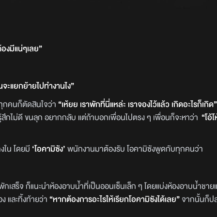
องมีแน่ๆเลย”
่อนจะแยกย้ายไปทำงานไง”
นทุกคนก็ตัดสินใจว่า
“เห้ยย เราพักที่นี่แหล่ะ เราจองไว้แล้ว เกิดอะไรก็เกิด”
ู้สึกไม่ดี ขนลุก อยากกลับ แต่ถ้าบอกเพื่อนไปตรง ๆ เพื่อนก็จะหาว่า
“โอ้
างใน โดยมี
‘โอคามิซัง’
พนักงานมาต้องรับ โอคามิซังพูดกับทุกคนว่า
ักเสร็จ ก็แนะนำห้องอาบน้ำที่เป็นออนเซ็นเล็ก ๆ โดยแบ่งห้องอาบน้ำชา
ง และทิ้งท้ายว่า
“หากต้องการอะไรให้เรียกโอคามิซังได้เลย”
จากนั้นก็ป