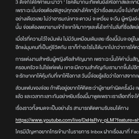
3 ดีเจก็ได้ให้คำแนะนำว่า ‘ โชคดีมากนะที่แฟนยังให้โอกาสและเขายั
เพราะฉะนั้นจ่อยต้องพิสูจน์ทุกอย่างให้เขารู้ว่าเรื่องแบบนี้จะไม่เก
อย่างเดียวเลย ไม่ว่าอารมณ์เขาจะดาวน์ จะเหวี่ยง จะวีน ผู้หญิงอ
นั้น จ่อยต้องพยายามเข้าใจเขาให้มากๆและตั้งใจทำในสิ่งที่ซื่อสัตย์
เมื่อไรที่ความไว้ใจมันพัง ไม่มีวันเหมือนเดิมเลย เรื่องนี้มันจะ
อีกแง่มุมคนที่เป็นคู่ชีวิตกัน เราก็ทำอะไรไม่ได้มากไปกว่าการให้ค
การแต่งงานสำหรับผู้หญิงคือสำคัญมาก เพราะฉะนั้นให้คำมั่นสัญญ
ครอบครัวจะไม่ใช่แค่แฟน เขาจะมีความสำคัญกับเรามากขึ้นไปอีก ทำ
จะรักษาเขาให้คุ้มกับที่เขาให้โอกาส วันนี้จ่อยรู้แล้วว่าโอกาสจาก
ส่วนแฟนของจ่อย ถ้าฟังอยู่อยากให้คิดซะว่าผู้ชายทำผิดครั้งนึง เขา
แล้ว และเวลาทะเลาะกันอย่าหยิบเรื่องนี้มาพูดเพราะเราเลือกที่จะให
เรื่องราวทั้งหมดจะเป็นอย่างไร สามารถติดตามรับชมได้ทาง
https://www.youtube.com/live/DxHsRyy-pLM?feature=s
ใครมีปัญหาอยากโทรเข้ามาในรายการ Inbox ฝากเรื่องมาที่ 