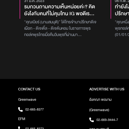
31 ม.ค. 2023
06 ก.พ. 
รบกวนถามความเห็นหน่อยค่ะ? คิด
ทำยังไ
ยังไงกับคนที่ไม่คุมโทน IG พอดีเรา
ปรึกษา 
โตมากับการเล่น Facebook แล้ว
มีผลต่
“คุณเบียร์ (นามสมมุติ)” ได้โทรเข้ามาปรึกษาดีเจ
“คุณหนึ่
เวลาเล่น IG ทีไร อยาก โพสต์อะไรก็
ผู้ชาย
เผือก - ดีเจเติ้ล - ดีเจต้นหอม ในรายการพุธ
พุธทอล์ค
โพสต์ ฟิลแบบ ไดอารี่ตัวเองมากกว่า
บรรยา
ทอล์คพุธโทรเมื่อคืนวันพุธที่ผ่านมา
(01/01/2
ไม่ได้คุมโทนเหมือนคนอื่น ดูแล้วมัน
แล้ว ร
(25/01/2023) เกี่ยวกับปัญหาการคุมโทนไอจี
ดีเจเติ้ล
สะเปะสะปะ...
โดย “คุณเบียร์ (นามสมมุติ)” ได้ปรึกษาว่า ‘เป็น
เรื่อง S
ความสงสัยที่ยังไม่ได้คำตอบ คือพวกเราจะเป็น
(นามสมมุต
วัยรุ่นที่โตมากับเฟซบุ๊ก แล้วก็เริ่มมีไอจีตามมา
มาค่อนข้
พอปัจจุบันนี้คนก็หันมาเล่นไอจีกันเยอะ แล้วเมื่อ
โหลดแอปพล
ก่อนคือเวลาเล่นเฟซบุ๊กเราอยากจะโพสต์อะไรก็
ใหม่ ก็ไป
โพสต์ ไม่ว่าจะโพสต์รูปกินข้าว หรือรูปเซลฟี่
หนึ่ง คุ
ต่างๆแล้วเราก็ได้เข้าไปดูไอจีของเด็กวัยรุ่นสมัย
กันได้ปร
CONTACT US
ADVERTISE WITH US
ใหม่ หรือไอจีของคนที่เขาน่ารักๆ เขาจะลงรูปที่
เจอตัวจร
เป็นมูทเดียวกันหมด แบบคุมโทนไอจีอะไร
ในแอปด้ว
Greenwave
อังคณา พองาม
ประมาณนี้ ต่อให้ไปเที่ยวคนละที่แต่ก็มีสีคล้ายๆ
ไม่ได้พิ
02-665-8377
(Greenwave)
กัน ทำให้มันดูสวยและดูดีมาก แต่พอกลับมาดู
มากกว่า 
ของเราหรือของเพื่อนๆเรา บางทีเราก็มีถาม
คุยกัน เร
EFM
02-669-9444-7
เพื่อนว่าอันนี้เราโพสต์เยอะไปมั้ย? หรือจะโพสต์
ด้วยการพ
02-665-8373