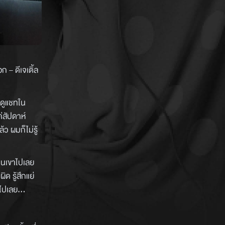
 – ดีเจเติ้ล
ดดูแชทใน
ค่สัปดาห์
 ผมก็ไม่รู้
้านเขาไปเลย
ด รู้สึกแย่
มไปเลย...