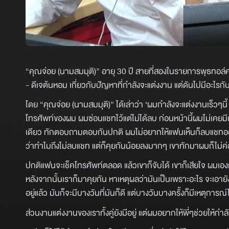
“คุณจ่อย (นามสมมุติ)” อายุ 30 ปี สายที่สองในรายการพุธทอล์คพุ
- ดีเจต้นหอม เกี่ยวกับปัญหาที่กำลังจะแต่งงาน แต่ดันไปมีอะไรกั
โดย “คุณจ่อย (นามสมมุติ)” ได้เล่าว่า ‘ผมกำลังจะแต่งงานเร็วๆนี
โทรศัพท์ของผม ผมซ่อนแชทไว้แต่ไม่ได้ลบ ก่อนหน้านี้ผมไม่เคยมีเรื
เดียว ทักตอบถามตอบกันปกติ ผมไม่อยากให้แฟนเห็นก็ลบแชทออก แล
ว่าทำไมถึงไม่ลบแชท แต่ก็คุยกันน้อยลงมากๆ เขาทักมาผมก็ไม่
ปกติแฟนจะเช็คโทรศัพท์ตลอด แล้วเขาก็จับได้ เขาก็เสียใจ ผมเอง
หลังจากนั้นเราก็มาคุยกัน หาเหตุผลว่ามันเป็นเพราะอะไร จะเอายังไ
อยู่แล้ว มันก็จะมีบางวันที่มันก็ดี แต่บางวันบางครั้งก็มีเหตุกา
ส่วนงานแต่งงานของเราทั้งคู่ยังมีอยู่ แต่ผมอยากให้พี่ๆช่วยให