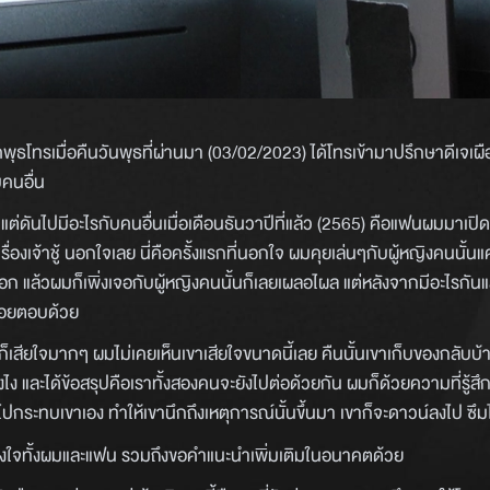
ธโทรเมื่อคืนวันพุธที่ผ่านมา (03/02/2023) ได้โทรเข้ามาปรึกษาดีเจเผือก
บคนอื่น
้ แต่ดันไปมีอะไรกับคนอื่นเมื่อเดือนธันวาปีที่แล้ว (2565) คือแฟนผมมาเปิ
่องเจ้าชู้ นอกใจเลย นี่คือครั้งแรกที่นอกใจ ผมคุยเล่นๆกับผู้หญิงคนนั้นแ
้วผมก็เพิ่งเจอกับผู้หญิงคนนั้นก็เลยเผลอไผล แต่หลังจากมีอะไรกันแล้ว
ค่อยตอบด้วย
ก็เสียใจมากๆ ผมไม่เคยเห็นเขาเสียใจขนาดนี้เลย คืนนั้นเขาเก็บของกลับบ
ง และได้ข้อสรุปคือเราทั้งสองคนจะยังไปต่อด้วยกัน ผมก็ด้วยความที่รู้สึกผิ
รณ์ไปกระทบเขาเอง ทำให้เขานึกถึงเหตุการณ์นั้นขึ้นมา เขาก็จะดาวน์ลงไป ซึ
้กำลังใจทั้งผมและแฟน รวมถึงขอคำแนะนำเพิ่มเติมในอนาคตด้วย