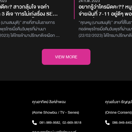
2023
24 ก.พ. 2023
งดีคะ? สาวกลุ้มใจ ขอคำ
อยากรู้ว่าใครผิดคะ?? หน
3 ดีเจ ‘การไม่เก่งเรื่อง SEX
จ่ายเงินที่ 7-11 อยู่ดีๆ พอ
อความสัมพันธ์มั้ย?’ หนูเจอ
ผู้ชายที่ยืนอีกแถว สไลด์
ง (นามสมมุติ)” สายที่สามในรายการ
“คุณหนู (นามสมมุติ)” สายที่สี่ใ
ผ่านแอปหาคู่ครั้งแรก
ขวา แซงคิวหนูเฉยเลย! เค
พุธโทรเมื่อคืนวันพุธที่ผ่านมา
ทอล์คพุธโทรเมื่อคืนวันพุธที่ผ่านม
กาศพาไป หลังจากมีอะไรกัน
เราก็จริง แต่เค้าอยู่คนละเ
023) ได้โทรเข้ามาปรึกษาดีเจเผือก -
(22/02/2023) ได้โทรมาปรึกษาดีเจ
ู้สึกได้เลยว่าเค้าเฟดจากเรา
ทำแบบนี้ก็ได้หรอ...
 – ดีเจต้นหอม เกี่ยวกับปัญหาการไม่เก่ง
เติ้ล - ดีเจต้นหอม เกี่ยวกับปัญหา
EX มีผลต่อความสัมพันธ์มั้ย?“คุณหนึ่ง
สะดวกซื้อโดย “คุณหนู (นามสมมุติ
ิ)” ได้เล่าว่า ‘ต้องเกริ่นก่อนว่าเราโสด
ว่า ‘หนูไปซื้อของที่ 7-11 แล้วมันมี
VIEW MORE
างนานมากๆ แล้วทุกคนก็เชียร์ให้ลองไป
เงิน 3 แถว หนูก็ยืนต่ออยู่แถวที่ 3
ิเคชันมาเล่น ให้คุยเล่นๆ ทีนี้เราก็มือ
ร้าน ใกล้ๆกับเคาน์เตอร์เวฟอาหาร
ลองเล่น แล้วเราก็ได้ไปรู้จักกับผู้ชายคน
เยอะมาก แล้วแถวที่หนูยืนมันรันคิว
ยกันมาสักพักนึงก็แลกไลน์กันปกติ พอคุย
ผู้ชายที่ยืนอยู่ข้างๆหนูอีกเคาน์เตอ
ะมาณน่าจะ 2 – 3 อาทิตย์ก็มีการนัด
ว่าแถว 3 ว่างมั้ง แล้วมันเป็นจังหวะ
ิง สำหรับหนูเขาก็เป็นคนแรกที่เคยไปเจอ
ยื่นมือไปวางของที่เคาน์เตอร์ เขาก็
ย หลังจากนั้นก็ติดต่อกันมาเรื่อยๆ แต่
เสียบเลย ทั้งๆที่เขาต่ออยู่แถว 2 พ
คุณอาทิตย์ สิงห์ลำพอง
คุณอโนชา ธัญญป
มพ์คุยกันเยอะ ส่วนใหญ่จะนัดกินข้าวกัน
เงิน ต่อให้เขามาก่อนเรา แต่อยู่คนล
(Atime Showbiz / TV - Series)
(Online Content)
เวลาจะเจอกันค่อยโทรหาหรือพิมพ์ไลน์
แถวนี้มันก็ควรจะเป็นคิวของหนูรึป
าทั้งคู่ไม่ได้แชร์เรื่องราวของแต่ละคน
ติดตามรับชม รายการพุธทอล์ค พุ
081-989-9582
,
02-669-9518
086-949-645
ิมพ์กัน แต่จะแชร์เรื่องราวกันเวลาเจอ
ใครมีปัญหาอยากโทรเข้ามาในราย