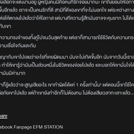
งเลือกจะแต่งงานอยู่ ผู้หญิงคนนี้คือคนที่รักจ่อยมากนะ เขาถึงยอมให้โอกาส
ิดขึ้นอีกแล้ว เราจะเป็นคนรักที่ดี สามีที่ดีของเขาที่จะไม่นอกใจ แต่ระหว่าง
่ะต่อให้ตกลงไปแล้วว่าให้โอกาส แต่บางทีความรู้สึกมันอาจจะคุมยาก ไม่ได
กับเขา
อยู่ในความทรงจำของทั้งคู่ไปจนวันสุดท้าย แต่เราก็สามารถใช้ชีวิตกับความทร
วามเชื่อใจกันและกัน
ากับเขาไปเลยว่าอะไรที่เคยผิดมมา มันจะไม่เกิดขึ้นอีก นับจากวันนี้เร
ให้เขารู้ว่ามันเป็นส่วนหนึ่งในชีวิตของจ่อยไปแล้ว และบอกให้เขามั่นใจได
เขามันมีค่ามาก
ก็รู้แล้วว่าจะสูญเสียอะไร เขาทำผิดได้แค่ 1 ครั้งเท่านั้น! แต่ตอนนี้เขาใช
้อภัยเขาไปแล้ว แต่ถ้าเขายังทำอีกก็ไม่ต้องทน ไม่ต้องเสียเวลาทะเลาะแล้ว..
hare
Facebook Fanpage EFM STATION