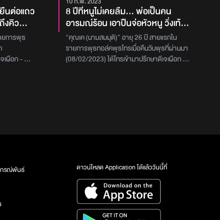
10 ก.พ. 2023
ูยืนต่อแถว
8 ปีที่หนูไม่เคยลืม... พ่อเป็นคน
ถึงคิว
อารมณ์ร้อน เอาปืนจ่อหัวหนู วิ่งเท้า
ตัวมาทาง
เปล่าหนีตายออกจากบ้าน ไปขอ
นรายการพุธ
“คุณเค (นามสมมุติ)” อายุ 26 ปี สายแรกใน
้ามาก่อน
อาศัยอยู่บ้านแฟน มาวันนี้แม่ขอให้
า
รายการพุธทอล์คพุธโทรเมื่อคืนวันพุธที่ผ่านมา
คาน์เตอร์
กลับบ้าน ถ้าทุกคนเป็นหนูจะกลับไป
เผือก - ดีเจ
(08/02/2023) ได้โทรเข้ามาปรึกษาดีเจเผือก –
ไหมคะ?
การเข้าร้าน
ดีเจเติ้ล – ดีเจต้นหอม เกี่ยวกับปัญหาความ
)” ได้ปรึกษา
สัมพันธ์ระหว่างตนกับพ่อโดย “คุณเค (นาม
เคาน์เตอร์จ่าย
สมมุติ)” ได้เล่าว่า ‘ต้องบอกก่อนว่าหนูเป็น
 ด้านในสุดของ
LGBTQ แล้วเดิมทีครอบครัวของหนูอยู่กันด้วย
 ในร้านคือคน
ความรักใคร่กันมาตลอด จนพ่อเริ่มมีปัญหากับ
เร็วกว่าแถว 2
แม่เรื่องที่พ่อมีบ้านเล็กบ้านน้อย แล้วก็ทำให้พ่อ
ร์ เขาก็คงคิด
เปลี่ยนไป คุณพ่อไม่มีอาชีพ ปกติแม่จะเป็นคน
ที่หนูกำลังจะ
เลี้ยงคนทั้งครอบครัวเลย และบอกเลยว่าหนูกับ
สไลด์ตัวมา
พ่อแทบไม่ค่อยได้คุยกันเลย เพราะพ่อเป็นคน
นักงานก็คิด
อารมณ์ร้อนมากๆ หนูไม่สามารถปรึกษาอะไรได้
ดาวน์โหลด Application ได้แล้ววันนี้ที่
กรณ์พันธ์
ะเคาน์เตอร์
เลย เวลามีปัญหาหรือไม่พอใจพ่อจะทำร้าย
่าว?และ
ร่างกายทั้งหนูและแม่เลย แต่พ่อไม่ดื่ม อาจเป็น
ธโทร ได้ทาง
เพราะแกโตมาในพื้นฐานครอบครัวที่อารมณ์
3
การ Inbox
ร้อนด้วยพอหนูอายุได้ 18 ปี หนูก็ตั้งใจอ่าน