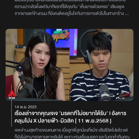
ตาถึก และเพื่อนเล่า เพราะยายทองนั้นเป็นผู้ป่วยแขนขาอ่อนแรง ต้องนั่ง
ระหว่างสลับกัน คุณบีก็จะไปนอนรอห้องข้าง ๆสามวันแรกทุกอย่างปกติ
ความน่ากลัวตั้งแต่วินาทีแรกที่ได้คุยกัน “เห็นยายด้วยหรอ” เสียงพูด
รถเข็นอยู่เสมอ จึงเป็นไปไม่ได้ที่จะออกไปวิ่งในป่าช้าคนเดียวตอนกลาง
แต่พอมาถึงวันที่ 4 ช่วงเวลาตี 2 - 3 ขณะกำลังส่องกล้องเขาสังเกตเห็น
จากยายแก่ข้างถนน ที่ยังคงติดอยู่ในใจกับการหายตัวไปในศาลาร้าง แต่
คืน ทั้งคู่ไม่มีทางเลือกจึงได้วิ่งไปเล่าเรื่องที่เจอมาให้หลวงพ่อฟัง หลวง
คนผ่านหน้าต่างบานเกล็ดที่กำลังแอบมองเขาอยู่ แต่เมื่อเขาหันไปก็ดู
สิ่งที่ยังหลงเหลืออยู่ในรถ กลับกลายเป็นคำตอบของความน่ากลัวที่พบ
พ่อเมื่อได้ฟังเรื่องทั้งหมด จึงได้ไปเยี่ยมยายทองที่บ้าน และเห็นว่ายาย
เหมือนว่าบุคคลปริศนานั้นจงใจจะแกล้งเขาด้วยการนั่งลงเพื่อซ่อนตัว
ได้เจอ… เรื่องราวจะเป็นอย่างไร ติดตามได้ใน ‘อังคารคลุมโปง X กิ๊บ
ทองก็กำลังนั่งอยู่บนรถเข็นจริง ๆ แต่เมื่อเห็นสภาพของยายทอง หลวง
คุณแบงค์จึงคิดว่าอาจเป็นบี แต่เมื่อเดินไปดูที่ห้องข้าง ๆ ก็พบว่าคุณบียัง
น้ำมันผี’ (17 กุมภาพันธ์ 2569) ไปพร้อมกับ ‘ดีเจแนน’ และ ‘ดีเจเจ็ม’
พ่อก็รู้สึกได้ถึงความผิดปกติจากตัวของยายทองจึงได้พรมน้ำมนต์ให้
นอนอยู่ จึงกลับมาทำงานต่อไม่นานก็เห็นว่ามีคนมายืนอยู่หน้าห้องเช่น
กับเรื่องราวที่มีชื่อว่า ‘ยายข้างถนน’ เรื่องราวนี้ ‘คุณกิ๊บ น้ำมันผี’ ได้มา
ทันที แต่ด้วยความที่ไม่ใช่กิจของสงฆ์ จึงบอกให้เหล่าลูกหลานไปตาม
เดิม และเมื่อหันไปเขาก็แกล้งนั่งลงไปเพื่อหลบอีก คุณแบงค์เริ่มรอจังหวะ
ถ่ายทอดเรื่องราวของ ‘คุณศักดิ์’ ซึ่งตัวของพี่ศักดิ์เอง เขาเป็นคนขับรถ
หมอธรรมมารักษาแทน เวลาผ่านไปตาถึก และเพื่อนในทุก ๆ คืนก็แทบจะ
ถ้ามีครั้งถัดไป เขาตั้งใจจะวิ่งออกไปต่อว่า... ว่ามาแกล้งทำไมเสียสมาธิ
ส่งผักจากจังหวัดหนึ่ง ไปสู่จังหวัดหนึ่งซึ่งมีระยะทางไกลร่วม 300
นอนกันไม่ได้ เพราะจะมีเสียงเหมือนมีคนมาเรียกอยู่ที่ลานหน้าบ้านอยู่
คนจะทำงาน และไม่นานคนคนนั้นโผล่มา คุณแบงค์ก็วิ่งออกไปจริง ๆ แต่
กิโลเมตร พี่ศักดิ์จึงชักชวนแฟนของเขาให้ร่วมเดินทางไปด้วยกันอยู่บ่อย
เสมอ ทำให้ทั้งสองคิดว่าหากอยู่แบบนี้ต่อไปคงอยู่ไม่ได้แน่ ๆ เลยได้นำ
ปรากฏว่า ด้านนอกตลอดโถงทางเดินกลับไม่มีใครอยู่เลย ไม่มีแม้แต่
ครั้ง ในครั้งนี้ช่วงเวลาประมาณ 6 โมงเย็น ทั้งสองได้หยุดแวะพักระหว่าง
เรื่องนี้ไปเล่าให้หลวงพ่อฟัง หลวงพ่อเมื่อได้ยินเรื่องราวจึงได้แนะนำให้ทั้ง
เสียงหายใจ… คุณแบงค์ เดินกลับเข้าห้องมาด้วยความโมโห ถ้ามีครั้งที่ 4
ทาง เพื่อรับประทานข้าวเย็นกันที่ร้านอาหารริมทางแห่งหนึ่งพี่ศักดิ์ได้
สองไปบวช เพราะเหมือนว่าเขาต้องการจะให้ทั้งคู่ไปอยู่ด้วย ทั้งสองจึงได้
เขาคิดในใจว่า จะไม่ทนอีกแล้ว และก็มีครั้งที่ 4 จริง ๆ คุณแบงค์จึงตะโกน
เล่าว่า ขณะที่ทั้งสองกำลังนั่งรับประทานข้าวกัน จู่ ๆ ก็มีหญิงชราคนหนึ่ง
ตัดสินใจไปบวชอย่างไม่ลังเล และคุ้งผีโหยนั้นก็กลายเป็นตำนานที่เป็นที่
ไปว่า “ไม่รู้หรอกนะว่าคุณเป็นใคร แต่ถ้ามีจริง ๆ ช่วยขยับบีกเกอร์ให้ดู
เดินมาหาพี่ศักดิ์ และแฟนหญิงชราคนนั้นเดินมาด้วยท่าทางหลังค่อม
ล่ำลือต่อไป..(เป็นความเชื่อส่วนบุคคล โปรดใช้วิจารณญาณในการ
หน่อยซิ” และหลังจากพูดจบ บีกเกอร์ที่มีของเหลวอยู่ด้านในก็ล้มลง
มือที่เหี่ยวย่นได้ถือตุ๊กตา และพวงมาลัยเก่า ๆ จำนวนหนึ่ง พร้อมกับยื่น
อ่าน)
ราวกับโดนใครสักคนปัดจนของเหลวด้านในหกเต็มโต๊ะ คุณแบงค์รู้สึกได้
มาให้เขาทั้งสอง และพูดว่า “ช่วยยายซื้อหน่อย” ด้วยความสงสาร แฟน
14 พ.ย. 2025
ว่า บางทีพลังงานนี้อาจจะกำลังโมโหอยู่เช่นกันจึงรีบขอโทษ และขอร้อง
ของพี่ศักดิ์จึงมอบเงินไปให้หญิงชราคนนั้น จำนวน 200 บาท แลกกับ
เรื่องเล่าจากคุณเจเจ 'มรดกที่ไม่อยากได้รับ' l อังคาร
ว่า “ผมจะต้องใช้สมาธิในการทำแล็บจริง ๆ ผมขอทำงานก่อน แล้วตอน
ตุ๊กตาเก่า มีลักษณะแขนขายาวตัวหนึ่ง หลังจากนั้นทั้งสองได้ออกเดิน
คลุมโปง X ปลายฟ้า-มิวสิค [ 11 พ.ย.2568 ]
เช้าผมจะไปใส่บาตรให้” และเมื่อเขาพูดจบร่างนั้นก็ไม่ปรากฏอีกเลย คุณ
ทางต่อ เมื่อขับขี่รถไปเรื่อย ๆ จากถนนใหญ่มีไฟรายล้อมรอบก็ค่อย ๆ
แบงค์ไม่ได้เล่าเรื่องนี้ให้ใครฟัง... และตอนเช้าเขาก็ไปใส่บาตรให้ตามคำ
กลายเป็นถนนคับแคบ ไฟก็ค่อย ๆ มืดลงไปจนถึงถนนเลนส์เดียวที่เต็มไป
เจตจำนงสุดท้ายของคนตาย เมื่อลูกพี่ลูกน้องที่แม้จะเสียชีวิตไปแล้ว แต่
พูด ต่อมาเขาย้ายห้องแล็บมาที่ชั้น 1 ครั้งนี้เขาทำแล็บเกี่ยวกับการเลี้ยง
ด้วยป่าทั้งสองข้างทาง และไม่มีไฟแม้แต่ดวงเดียว บรรยากาศยิ่งน่ากลัว
ก็ยังไม่สามารถตายตาหลับได้ เพราะห่วงเรื่องมรดก และในทุกค่ำคืนคุณ