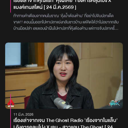
เรื่องเล่าจากคุณเเรก 'คุ้งผีโหย' l อังคารคลุมโปง X
แบงค์เกนสไตน์ [ 24 มี.ค.2569 ]
ท้าทายคำเตือนจากคนโบราณ ‘คุ้งน้ำต้องห้าม’ ที่อย่าไปจับปลาเด็ด
ขาด!! ตอนนั้นออกไปหาปลาแย่งกลับชาวบ้าน แต่คิดได้ว่าไม่อยากกลับ
บ้านมือเปล่า เลยแอบฝ่าฝืนไปหาปลาที่คุ้งต้องห้าม แต่การจับปลาครั้งนี้
ไม่เหมือนเคย เพราะสิ่งได้กลับมาไม่ใช่สิ่งที่มีชีวิต แต่กลายเป็นความ
หลอนที่ตามติดจนไม่ลืม...เรื่องราวจะเป็นอย่างไร ติดตามได้ใน ‘อังคาร
คลุมโปง X แบงค์เกนสไตล์ (24 มี.ค. 2569)’ ไปพร้อมกับ ‘ดีเจมดดำ’ ‘ดี
เจแนน’ และ ‘ดีเจเจ็ม’ กับเรื่องราวที่มีชื่อว่า ‘คุ้งผีโหย’ คุณแรก ได้มาเล่า
เรื่องราวของของ ‘ตาถึก’ ในสมัยที่ตายังหนุ่ม ก็ได้ใช้ชีวิตตามปกติของ
คนชนบท ไม่ว่าจะเป็นการจับปลา ปลูกข้าว ทำไร่ทำสวน ด้วยความที่
ต้องพายเรือไปหาปลามาทำอาหารแย่งกับชาวบ้าน ตาถึกจึงคิดได้ว่า มี
อยู่ที่นึงเป็นคุ้งน้ำ เหมือนลำคลองขนาดกลาง ที่ฝั่งนึงอยู่ติดกับกำแพง
วัด และอีกฝั่งเป็นป่าช้า โดยคนโบราณบอกว่า คุ้งตรงนั้นห้ามใครก็ตาม
ไปจับปลามากินเด็ดขาด ไม่งั้นจะโดนวิญญาณตามหลอกหลอน…แต่
ด้วยความที่วันนั้น ตาถึกจับปลาไม่ได้เลยสักตัวจึงคิดว่า ไม่อยากกลับ
บ้านมือเปล่าจึงได้ชวนเพื่อนอีกคนไปลองจับปลาที่คุ้งนั้นดู เพราะคิดว่า
คนอื่น ๆ คงไม่ไปกัน และต้องมีปลาเหลืออยู่เยอะแน่ หลังจากนั้นตาถึกกับ
11 มี.ค. 2026
เพื่อนก็ได้พากันพายเรือไปที่คุ้งนั้นทันที ซึ่งเมื่อไปถึงก็เห็นว่า มีผักโป่ง
เรื่องเล่าจากเจน The Ghost Radio 'เรื่องจากในแล็บ'
ก่อป่า ลอยอยู่เต็มคุ้งไปหมด และแสงไฟในตอนนั้นก็มีมาจากแค่ตะเกียงที่
l อังคารคลุมโปง X เจน - สาวแอน The Ghost [ 24