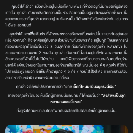
คุณจ๋าได้เล่าว่า แม้วัดนี้จะอยู่ในเมืองก็ตามแต่พระที่จำวัดอยู่ที่นี่มีเพียงแค่รูปเดียว
เท่านั้น คุณจ๋า กับยายจึงเกิดความเป็นห่วงเรื่องการเป็นอยู่อาศัยของพี่ชายขึ้นมา ซึ่ง
ตลอดระยะเวลาที่คุณจ๋า และยายอยู่ ณ วัดแห่งนั้น ก็มักจะทำกิจวัตรประจำวัน เช่น การ
ไหว้พระ สวดมนต์
คุณจ๋าได้ เล่าเพิ่มเติมว่า ที่พักของฆราวาสกับพระที่บวชใหม่นั้นจะแยกกันอยู่คนละ
หลัง ตัวคุณจ๋า ก็จะอาศัยอยู่กับยาย ส่วนพี่ชายที่บวชพระก็จะอยู่ในกุฏิ โดยเหตุการณ์
ที่ชวนขนหัวลุกก็ได้เริ่มขึ้นช่วง 3 วันสุดท้าย ก่อนที่พี่ชายของคุณจ๋า จะลาสิกขา ใน
ช่วงเวลาประมาณบ่าย 2 ของวัน คุณจ๋า กับยายที่นั่งเล่นอยู่ในที่พักของฆราวาส ซึ่ง
ลักษณะของที่พักนี้นั้นไม่มีผ้าม่าน และมีเพียงกระจกที่สามารถมองเห็นคนที่อยู่ข้าง
นอกได้ แต่คนข้างนอกไม่สามารถมองเข้ามาเห็นเราได้ ขณะนั้นเอง จู่ ๆ คุณจ๋า ก็ได้หัน
ไปทางประตูข้างนอก ซึ่งเห็นเด็กอายุราว ๆ 5 ถึง 7 ขวบใส่เสื้อสีแดง กางเกงสามส่วน
ลายทหารยืนหน้านิ่ง สายตาจ้องมองมาที่เธอ
คุณจ๋า จึงได้หันไปเรียกหายายว่า
“ยาย เด็กที่ไหนมายืนอยู่ตรงนี้เนี่ย”
ยายของคุณจ๋า ได้มองเห็นเด็กผู้ชายคนนั้นเช่นกัน ก็ได้ตอบขึ้นว่า
“สงสัยจะเป็นลูก
หลานคนแถวนี้แหละ”
ทั้งคู่จึงได้ก้มหน้าเล่นโทรศัพท์กันต่อโดยที่ไม่ได้สนใจเด็กผู้ชายคนนั้น.