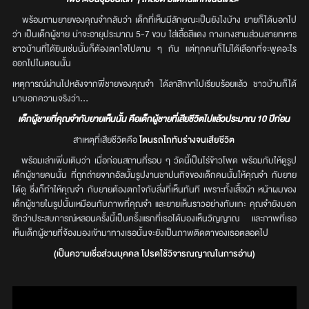
พร้อมถามยายของคุณจ๋ากลับว่า เด็กที่เห็นมีลักษณะเป็นยังไงบ้าง ยายก็ได้บอกไป
ว่า เป็นเด็กผู้ชาย น่าจะอายุประมาณ 5-7 ขวบ ใส่เสื้อสีแดง กางเกงสามส่วนลายทหาร
ชาวบ้านที่ได้ยินเช่นนั้นก็ต้องตกใจไปตาม ๆ กัน แต่ทุกคนก็ไม่ได้เลือกที่จะพูดอะไร
ออกไปในตอนนั้น
เหตุการณ์ผ่านไปหลังจากพี่ชายของคุณจ๋า ได้ลาสิกขาไปเรียบร้อยแล้ว ชาวบ้านก็ได้
มาบอกความจริงว่า...
เด็กผู้ชายที่คุณจ๋ากับยายเห็นนั้น คือเด็กผู้ชายที่เสียชีวิตไปแล้วประมาณ 10 ปีก่อน
สาเหตุที่เสียชีวิตคือ
โดนรถไถทับร่างจนเสียชีวิต
พร้อมเล่าเพิ่มเติมว่า เมื่อก่อนสถานที่รอบ ๆ วัดนี้เป็นไร่ข้าวโพด พร้อมกับให้ดูรูป
เด็กผู้ชายคนนั้น ที่ถูกถ่ายจากอัลบั้มรูปงานชาปนกิจของเด็กคนนั้นให้คุณจ๋า กับยาย
ได้ดู ซึ่งก็ทำให้คุณจ๋า กับยายต้องตกใจกับสิ่งที่เห็นทันที เพราะทั้งเสื้อผ้า หน้าผมของ
เด็กผู้ชายในรูปนั้นเหมือนกับภาพที่คุณจ๋า และยายเห็นราวอย่างกับแกะ คุณจ๋ายังบอก
อีกว่าประสบการณ์หลอนครั้งนี้เป็นครั้งแรกที่เธอได้มองเห็นวิญญาณ และภาพที่เธอ
เห็นเด็กผู้ชายที่จ้องมองเข้ามาทางเธอนั้นจะยังเป็นภาพติดตาของเธอตลอดไป
(เป็นความเชื่อส่วนบุคคล โปรดใช้วิจารณญาณในการอ่าน)