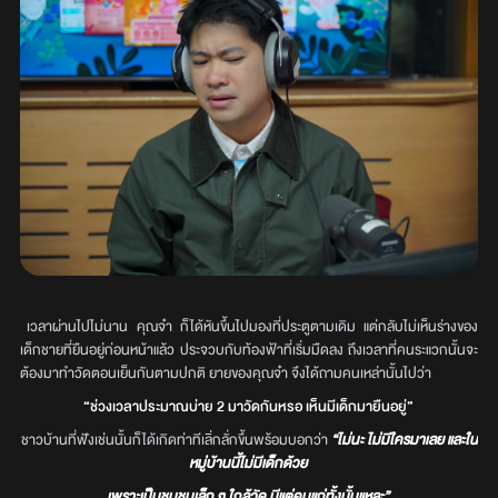
เวลาผ่านไปไม่นาน คุณจ๋า ก็ได้หันขึ้นไปมองที่ประตูตามเดิม แต่กลับไม่เห็นร่างของ
เด็กชายที่ยืนอยู่ก่อนหน้าแล้ว ประจวบกับท้องฟ้าที่เริ่มมืดลง ถึงเวลาที่คนระแวกนั้นจะ
ต้องมาทำวัดตอนเย็นกันตามปกติ ยายของคุณจ๋า จึงได้ถามคนเหล่านั้นไปว่า
“ช่วงเวลาประมาณบ่าย 2 มาวัดกันหรอ เห็นมีเด็กมายืนอยู่”
ชาวบ้านที่ฟังเช่นนั้นก็ได้เกิดท่าทีเลิ่กลั่กขึ้นพร้อมบอกว่า
“ไม่นะ ไม่มีใครมาเลย และใน
หมู่บ้านนี้ไม่มีเด็กด้วย
เพราะเป็นชุมชนเล็ก ๆ ใกล้วัด มีแต่คนแก่ทั้งนั้นแหละ”