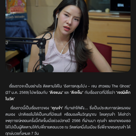
เรื่องราวจะเป็นอย่างไร ติดตามได้ใน ‘อังคารคลุมโปง - เจน สาวแอน The Ghost’
(27 ม.ค. 2569) ไปพร้อมกับ
‘ดีเจแนน’
และ
‘ดีเจเจ็ม’
กับเรื่องราวที่มีชื่อว่า
‘เจอผีเด็ก
ในวัด’
เรื่องราวนี้เป็นเรื่องราวของ
‘คุณจ๋า’
ที่มาเล่าให้ฟัง... ซึ่งเป็นประสบการณ์ตรงของ
ตนเอง ปกติเธอไม่ได้เป็นคนที่มีเซนส์ หรือมองเห็นวิญญาณ โดยคุณจ๋า ได้เล่าว่า
เหตุการณ์หลอนครั้งนี้เกิดขึ้นเมื่อช่วงปลายปี 2566 ที่ผ่านมา คุณจ๋า และยายของเธอ
ได้ไปเป็นผู้ติดตามให้กับพี่ชายตอนบวช ณ วัดแห่งหนึ่งในเมือง ซึ่งพี่ชายของคุณจ๋า ได้
ฤกษ์บวชทั้งหมด 7 วัน