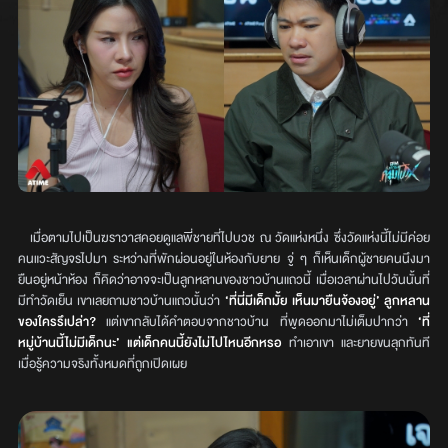
เมื่อตามไปเป็นฆราวาสคอยดูแลพี่ชายที่ไปบวช ณ วัดแห่งหนึ่ง ซึ่งวัดแห่งนี้ไม่มีค่อย
คนแวะสัญจรไปมา ระหว่างที่พักผ่อนอยู่ในห้องกับยาย จู่ ๆ ก็เห็นเด็กผู้ชายคนนึงมา
ยืนอยู่หน้าห้อง ก็คิดว่าอาจจะเป็นลูกหลานของชาวบ้านแถวนี้ เมื่อเวลาผ่านไปวันนั้นที่
มีทำวัดเย็น เขาเลยถามชาวบ้านแถวนั้นว่า
‘ที่นี่มีเด็กมั้ย เห็นมายืนจ้องอยู่’ ลูกหลาน
ของใครรึเปล่า?
แต่เขากลับได้คำตอบจากชาวบ้าน ที่พูดออกมาไม่เต็มปากว่า
‘ที่
หมู่บ้านนี้ไม่มีเด็กนะ’ แต่เด็กคนนี้ยังไม่ไปไหนอีกหรอ
ทำเอาเขา และยายขนลุกทันที
เมื่อรู้ความจริงทั้งหมดที่ถูกเปิดเผย