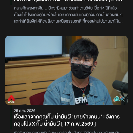
หัวเรือเพียงเท่านั้น เมื่อทั้งคู่พายเรือกันไปเรื่อย ๆ แสงจากตะเกียงที่สาด
ก.พ.2569 ]
ผ่านความมืด ก็เผยให้เห็นเหมือนกับว่า มีบางสิ่งบางอย่างรูปร่างคล้าย
กลางดึกของทุกคืน... มักจะมีคนมาช่วยทำงานวิจัย เมื่อ 14 ปีที่แล้ว
ขอนไม้ลอยติดอยู่กับกองผักโป่ง ทั้งคู่จึงช่วยกันเอาไม้พายดันเปิดทางให้
ต้องทำโปรเจกต์คู่กับเพื่อนในเวลากลางคืนแทบทุกวัน ภายในตึกเงียบ ๆ
สามารถพายเรือไปต่อได้ เพื่อจะได้ไปจับปลาในโซนที่น้ำไม่ลึกมาก แต่
แต่ทำให้สัมผัสได้ถึงพลังงานเหนือธรรมชาติ ที่คอยผ่านไปผ่านมาให้เห็น
เมื่อพายเข้าไปใกล้ ๆ จู่ ๆ ขอนไม้ตรงนั้นก็กลับจมหายลงน้ำไป แล้วผุด
รวมไปถึงเรื่องเล่าจากปากรปภ. ที่อยู่ ๆ ก็หายตัวไปเพราะเจอสิ่งที่ทำให้
ขึ้นมาเป็นพรายน้ำ เมื่อเห็นเช่นนั้น ทั้งสองจึงได้พยายามพายเรือออกมา
อยู่ไม่ได้ และน่ากลัวไปกว่านั้นคือ ไม่ว่านักศึกษาคนไหนที่ใช้ตึกนี้ในเวลา
เพราะเริ่มรู้สึกถึงความผิดปกติ ทั้งคู่ไม่มีทางเลือกจึงต้องพายเรือกลับไป
กลางคืน ก็ต้องเจอกับเธอคนนี้ที่มาปรากฏในรูปแบบที่หลอนจนทำไม่ลืม
ขึ้นทางฝั่งป่าช้าโดยจำเป็น เมื่อทั้งคู่พายเรือกลับหัวเรือไปอีกฝั่ง ตรงหน้า
เรื่องราวจะเป็นอย่างไร ติดตามได้ใน อังคารคลุมโปง X เจน - สาวแอน
ของทั้งคู่กลับมีพรายน้ำผุดขึ้นมาถี่ขึ้นหลายจุด พร้อมส่งกลิ่นเหม็นคลุ้ง
The Ghost (24 ก.พ.2569) ไปพร้อมกับ ‘ดีเจแนน’ และ ‘ดีเจเจ็ม’ กับ
ทั่วคุ้งน้ำ กลิ่นนั้นลอยตามทั้งสองมาเรื่อย ๆ ปรากฏว่าพอพายถอยหนี
เรื่องราวที่มีชื่อว่า ‘เรื่องจากในแล็บ’ เรื่องราวนี้ ‘เจน The Ghost’ ได้
ห่างออกมาเรื่อย ๆ ดันเจอเข้ากับร่างผู้หญิงไร้ชีพจร ลอยน้ำขึ้นอืดอยู่
มาเเชร์เรื่องราวของ ‘คุณแบงค์’ เมื่อ 14 ปีที่แล้วคุณแบงค์ เรียนอยู่คณะ
และไม่ได้มีเพียงแค่ร่างเดียว ภาพตรงหน้าทำให้ทั้งสองตกใจมาก และรีบ
วิทยาศาสตร์ปี 4 ตอนเรียนได้มีโปรเจกต์ที่ทำคู่กับเพื่อนให้เลือกหัวข้อทำ
ช่วยกันพายเรือขึ้นฝั่ง และวิ่งหนีเข้าไปในป่าช้าทันที..เมื่อขึ้นฝั่งสำเร็จ ทั้ง
แล็บ และคุณแบงค์ก็ได้คู่กับ ‘คุณบี’ ทั้งคู่จับคู่กันช้า เลือกหัวข้อโปรเจกต์
สองไปหยุดพักเหนื่อยอยู่ที่ใต้ต้นไม้ต้นหนึ่ง ทันใดนั้นทั้งคู่ก็หันไปเห็นผู้
ช้า จึงได้สิทธิ์ในการจองห้องแล็บช้ากว่าคู่อื่น ๆ ทั้งคู่ต้องจำใจจองห้อง
หญิงคนหนึ่งที่นั่งหันข้างอยู่ใต้ต้นไม้ ทั้งคู่คุ้นว่าผู้หญิงคนนั้นคือ ยายทอง
แล็บ และใช้ได้แค่ช่วงกลางคืน เพราะช่วงเช้าโดนจองจนเต็มหมดแล้ว
หรือคนในชุมชนที่รู้จักนั่นเอง ทั้งคู่จึงได้ตะโกนเรียกไป แต่เมื่อยายทองหัน
อาคารหลังนี้เป็นอาคารเก่าสูง 5 ชั้น แล็บที่ใช้อยู่ที่ชั้น 3 ระยะเวลาในการ
มา ทั้งคู่ก็ต้องตกตะลึงกับภาพที่เห็นตรงหน้า เนื่องจากในปาก และมือ
ใช้ห้องแล็บคือ 2 ทุ่มถึง 6 - 7 โมงเช้า ลักษณะห้องจะมี หน้าต่างบานเกล็ด
25 ก.พ. 2026
ของยายทองนั้นมีกบสด ๆ เป็นตัว ๆ อยู่ ยายทองที่หันมาเห็นทั้งคู่ก็ได้วิ่ง
อยู่ติดฝั่งทางเดิน ที่สามารถเห็นได้เมื่อมีคนเดินผ่านไปผ่านมา และ
เรื่องเล่าจากคุณกิ๊บ น้ำมันผี 'ยายข้างถนน' l อังคาร
หนีเข้าป่าช้าไป ทางฝั่งของตาถึก และเพื่อนก็ตกใจวิ่งหนีกลับไปยันทาง
ภายในก็มีอุปกรณ์ปฏิบัติการวิทยาศาสตร์ทั่วไป ทั้งคู่ได้ตกลงกันว่า จะ
คลุมโปง X กิ๊บ น้ำมันผี [ 17 ก.พ.2569 ]
เข้าชุมชนทั้งสองเข้าไปในชุมชน ก็ได้วิ่งไปปลุกผู้ใหญ่บ้าน และคนแถวนั้น
สลับกันทำแล็บโดยเป็นการนับเซลล์ยีสต์ที่ใช้ในการหมักไวน์ โดยคุณบีจะ
ขึ้นมาเล่าเรื่องราวทั้งหมดให้ฟัง ซึ่งทุกคนในหมู่บ้านก็ไม่มีใครเชื่อในเรื่องที่
ทำเสร็จช่วงเวลา 00.00 - 01.00 น. หลังจากนั้นจะเป็นคิวของคุณแบงค์
เมื่อรับคุณยายคนหนึ่งขึ้นรถมาด้วยในเส้นทางที่มืดเปลี่ยว กลับพบกับ