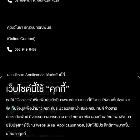
02-669-8779
,
083-629-7829
กว่าเดิม เพราะสิ่งที่ปรากฏคือเท้าของใครสักคน ใส่คัทชูสีดำ ห้อยลงมา
วิจารณญาณในการอ่าน)
มรดกคุณเจเจเลยกลับไปที่ดินแห่งนั้นอีกครั้งนึง และแจ้งว่าที่ดินนี้ไม่
จากเพดานห้องน้ำโดยที่มีแค่ขา ไม่มีตัวเหตุการณ์อีกฝั่งจากน้องอีกคน
สามารถขายได้ เพราะว่ามันติดขึ้นศาลอยู่ ทางเจ้าหน้าที่เลยบอกว่า
บอกว่า เขาเองก็เคยเจอเช่นกันนั่นคือ ‘น้องเจ’ เกิดเหตุในห้องน้ำชาย วัน
‘จริงๆต้องรอเดือนนึงก่อน จึงจะประกาศอย่างเป็นทางการ’ แต่ในทุก
นั้นเขาปวดหนัก จึงไปเข้าห้องน้ำห้องด้านในสุด แต่เขาเห็นว่าประตูห้อง
ครั้งที่ทำขั้นตอนอะไร เธอจะจุดธูปคอยบอกลูกพี่ลูกน้องว่า ‘ถ้าเธอ
คุณอโนชา ธัญญปกรณ์พันธ์
ข้าง ๆ กันนั้นปิดอยู่เหมือนมีคนกำลังเข้า เขาก็บ่นในใจเพราะไม่สบายในที่
อยากให้เราได้ที่ดินนี้จริงๆ ขอให้ผ่านพ้นไปด้วยดี’ สุดท้ายแล้วก็ต้อง
(Online Content)
จะทำธุระติดกับห้องข้าง ๆ เขาจึงเดินออกไปล้างมือ แต่เมื่อเงยหน้าขึ้นมา
ฟ้องร้องกัน ระหว่างลูกของลูกพี่ลูกน้อง และเธอผู้เป็นผู้จัดการมรดก
เขาก็เห็นท่อนขาผู้หญิงใส่รองเท้าคัทชูสีดำ ยืนอยู่บนเพดาน… ส่วนเรื่อง
เป็นข้อพิพาทระหว่างกัน แต่คุณเจเจก็ทำตามเจตจำนงของคนตาย ซึ่ง
086-949-6453
สุดท้ายเป็นของ คุณแบงค์ และคุณบีช่วงเวลาประมาณตี 4 ทั้งสองทำงาน
เขาไม่อยากให้คนในครอบครัวตนเองได้ที่ดินผืนนี้ เพราะแม้แต่ในตอนที่
เสร็จ และกำลังจะกลับ จึงไปกดลิฟต์เพื่อจะลงไปชั้นหนึ่ง แต่จู่ ๆ ลิฟต์ก็
ลูกพี่ลูกน้องเสีย คนเป็นญาติทางสายเลือดก็ไม่ได้สนใจ ที่จะทำเรื่องแจ้ง
เปิดออก และมีสัญญาณดังขึ้นว่า OVERLOAD คุณแบงค์พูดออกไป
ตายให้ คนตายจึงตายตาไม่หลับ พยายามที่จะให้เธอเอาที่ดินมาให้ได้
ด้วยความปากไวว่า “โอ้ย แย่จังลิฟต์เต็ม ออกไปก่อนได้มั้ย ให้พวกผม
จุดประสงค์ของคุณเจเจ มีแค่อยากให้ชื่อบนโฉนด มีชื่อของเธอ ส่วน
ดาวน์โหลด Application ได้แล้ววันนี้ที่
ลงไปก่อน” และจากนั้นเอง สัญญาณก็หยุดดัง และทั้งคู่ก็สามารถลงไป
ญาติของลูกพี่ลูกน้องจะอยู่ก็อยู่ไป เธอแค่อยากทำให้มันจบตามจุด
เว็บไซต์นี้ใช้ “คุกกี้”
ยังชั้น 1 เมื่อไปถึงคุณบีก็รีบไปเอารถ ส่วนคุณแบงค์ด้วยความเป็นนัก
ประสงค์ของคนตาย เพราะเขามาหาเธอบ่อยมาก แทบทุกคืน กับกลิ่นธูป
วิทยาศาสตร์เขาอยากพิสูจน์ และรอยืนดูตรงที่โต๊ะ รปภ. ผ่านจอ
ในยามวิกาล….(เป็นความเชื่อส่วนบุคคล โปรดใช้วิจารณญาณในการ
เราใช้ “Cookies” เพื่อเพิ่มประสิทธิภาพและประสบการที่ดีในการใช้งานเว็บไซต์ และ
CCTV เขาเห็นว่า ลิฟต์กำลังขึ้นไปที่ชั้น 3 ด้วยตนมันเอง โดยไม่มีคนกด
อ่าน)รับฟังเต็ม ๆ ได้ที่
และเมื่อถึงชั้น 3 ประตูก็เปิดออก และปิดลิฟต์ค่อย ๆ เลื่อนลงมาจนถึงชั้น
จัดเก็บข้อมูลเพื่อนำมาวิเคราะห์ประมวลผลและนำเสนอ คอนเทนต์ ข่าวสาร
1 คุณแบงค์ยังคงยืนอยู่าหน้าลิฟต์ เมื่อประตูลิฟต์เปิดออกสังเกตได้ว่า
ประชาสัมพันธ์ กิจกรรมทางการตลาด การโฆษณา หรือ ผลิตภัณฑ์ใหม่ เพื่อพัฒนา
พื้นลิฟต์มันยวบลง 8 ครั้ง เหมือนกับว่า มีคนเดินออกมาจากลิฟต์ 8
ติดต่อสอบถาม / แจ้งปัญหาการใช้งาน
ปรับปรุงการใช้งาน Website และ Application ของบริษัทให้มีประสิทธิภาพมากขึ้น
คน…กลายเป็นเรื่องราวหลอนที่ยังคงวนเวียน และปรากฏให้ผู้คนได้เห็น
นโยบายคุกกี้
ในทุกชั้นของอาคารคณะวิทยาศาสตร์แห่งนี้(เป็นความเชื่อส่วนบุคคล
atimeplatform@atimemedia.com