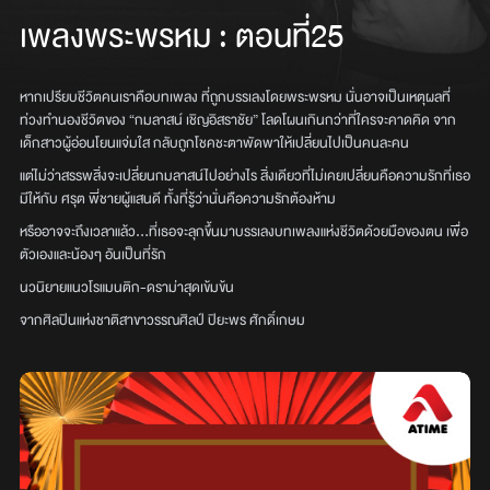
เพลงพระพรหม
:
ตอนที่25
หากเปรียบชีวิตคนเราคือบทเพลง ที่ถูกบรรเลงโดยพระพรหม นั่นอาจเป็นเหตุผลที่
ท่วงทำนองชีวิตของ “กมลาสน์ เชิญอิสราชัย” โลดโผนเกินกว่าที่ใครจะคาดคิด จาก
เด็กสาวผู้อ่อนโยนแจ่มใส กลับถูกโชคชะตาพัดพาให้เปลี่ยนไปเป็นคนละคน
แต่ไม่ว่าสรรพสิ่งจะเปลี่ยนกมลาสน์ไปอย่างไร สิ่งเดียวที่ไม่เคยเปลี่ยนคือความรักที่เธอ
มีให้กับ ศรุต พี่ชายผู้แสนดี ทั้งที่รู้ว่านั่นคือความรักต้องห้าม
หรืออาจจะถึงเวลาแล้ว...ที่เธอจะลุกขึ้นมาบรรเลงบทเพลงแห่งชีวิตด้วยมือของตน เพื่อ
ตัวเองและน้องๆ อันเป็นที่รัก
นวนิยายแนวโรแมนติก-ดราม่าสุดเข้มข้น
จากศิลปินแห่งชาติสาขาวรรณศิลป์ ปิยะพร ศักดิ์เกษม