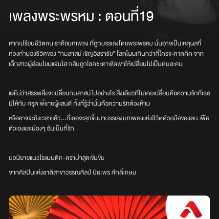
เพลงพระพรหม
:
ตอนที่19
หากเปรียบชีวิตคนเราคือบทเพลง ที่ถูกบรรเลงโดยพระพรหม นั่นอาจเป็นเหตุผลที่
ท่วงทำนองชีวิตของ “กมลาสน์ เชิญอิสราชัย” โลดโผนเกินกว่าที่ใครจะคาดคิด จาก
เด็กสาวผู้อ่อนโยนแจ่มใส กลับถูกโชคชะตาพัดพาให้เปลี่ยนไปเป็นคนละคน
แต่ไม่ว่าสรรพสิ่งจะเปลี่ยนกมลาสน์ไปอย่างไร สิ่งเดียวที่ไม่เคยเปลี่ยนคือความรักที่เธอ
มีให้กับ ศรุต พี่ชายผู้แสนดี ทั้งที่รู้ว่านั่นคือความรักต้องห้าม
หรืออาจจะถึงเวลาแล้ว...ที่เธอจะลุกขึ้นมาบรรเลงบทเพลงแห่งชีวิตด้วยมือของตน เพื่อ
ตัวเองและน้องๆ อันเป็นที่รัก
นวนิยายแนวโรแมนติก-ดราม่าสุดเข้มข้น
จากศิลปินแห่งชาติสาขาวรรณศิลป์ ปิยะพร ศักดิ์เกษม