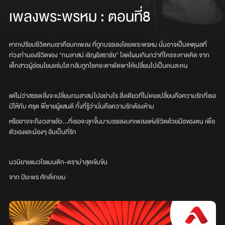
เพลงพระพรหม
:
ตอนที่8
หากเปรียบชีวิตคนเราคือบทเพลง ที่ถูกบรรเลงโดยพระพรหม นั่นอาจเป็นเหตุผลที่
ท่วงทำนองชีวิตของ “กมลาสน์ เชิญอิสราชัย” โลดโผนเกินกว่าที่ใครจะคาดคิด จาก
เด็กสาวผู้อ่อนโยนแจ่มใส กลับถูกโชคชะตาพัดพาให้เปลี่ยนไปเป็นคนละคน
แต่ไม่ว่าสรรพสิ่งจะเปลี่ยนกมลาสน์ไปอย่างไร สิ่งเดียวที่ไม่เคยเปลี่ยนคือความรักที่เธอ
มีให้กับ ศรุต พี่ชายผู้แสนดี ทั้งที่รู้ว่านั่นคือความรักต้องห้าม
หรืออาจจะถึงเวลาแล้ว...ที่เธอจะลุกขึ้นมาบรรเลงบทเพลงแห่งชีวิตด้วยมือของตน เพื่อ
ตัวเองและน้องๆ อันเป็นที่รัก
นวนิยายแนวโรแมนติก-ดราม่าสุดเข้มข้น
จาก ปิยะพร ศักดิ์เกษม