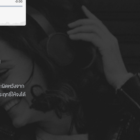
ี
าจะผิดหวังจาก
ฤทธิ์ให้จงได้