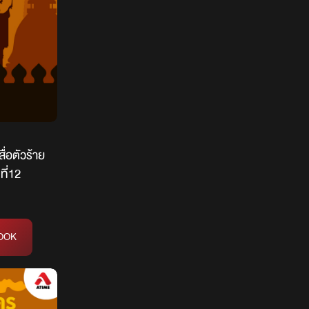
ื่อตัวร้าย
ี่12
OOK