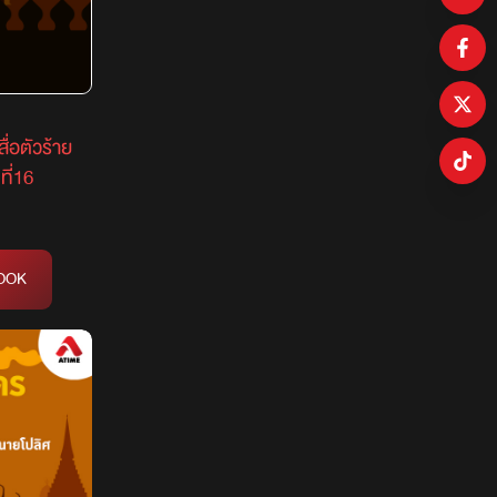
ื่อตัวร้าย
ี่16
OOK