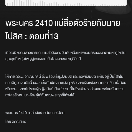
พระนคร 2410 แม่สื่อตัวร้ายกับนาย
โปลิศ
:
ตอนที่13
เมื่อโนรี หลานสาวยายแถม แม่สื่อมือวางอันดับหนึ่งแห่งพระนครต้องมาตามหาคู่ให้กับ
คุณฤทธิ์ หนุ่มใหญ่ผู้ครองตนเป็นโสดมาจนอายุสี่สิบปี
ให้ตายเถอะ…อายุขนาดนี้ ถึงพร้อมทั้งรูปสมบัติ และทรัพย์สมบัติ แต่ยังอยู่เป็นโสดไม่
ยอมมีคู่มาจนบัดนี้ เอ…กลิ่นมันชักจะทะแม่งๆ หรือเขาจะผิดหวังจากความรักครั้งก่อน
หรือว่า…เขาจะไม่ชอบผู้หญิง มันก็เป็นคำถามที่โนรีจะต้องหาคำตอบ พร้อมกับควาน
หาใครสักคน มาเคียงคู่ให้กับคุณพระฤทธิ์ให้จงได้
พระนคร 2410 แม่สื่อตัวร้ายกับนายโปลิศ
โดย ตฤณภัทร