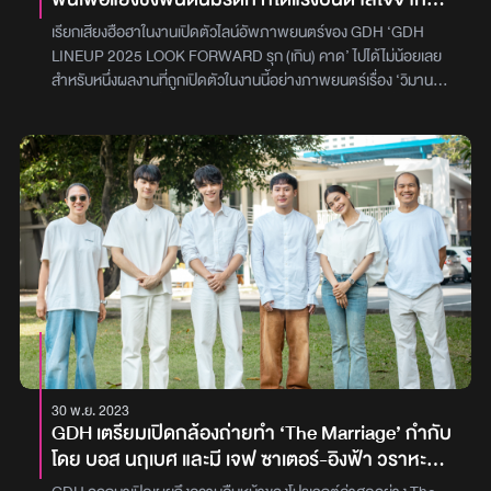
แดงแต่งผี’ 20 มีนาคมนี้ ในโรงภาพยนตร์ภาพ : GDH
ความไม่เท่าเทียม
เรียกเสียงฮือฮาในงานเปิดตัวไลน์อัพภาพยนตร์ของ GDH ‘GDH
LINEUP 2025 LOOK FORWARD รุก (เกิน) คาด’ ไปได้ไม่น้อยเลย
สำหรับหนึ่งผลงานที่ถูกเปิดตัวในงานนี้อย่างภาพยนตร์เรื่อง ‘วิมาน
หนาม’ ที่เพิ่งเรียกน้ำย่อยด้วยการปล่อยทีเซอร์โปสเตอร์ไปเมื่อวันก่อน
ล่าสุด GDH มีการปล่อยออฟฟิเชียลทีเซอร์แรกของ ‘วิมานหนาม’ ออก
มาให้ได้ชมกัน พร้อมกับลุ้นเรื่องราวความซับซ้อนสุดเข้มขนของหลาก
ตัวละครที่เกิดขึ้นในสวนทุเรียน ครบและทำถึงทุกอารมณ์ น่าจับตามอง
ทุกตัวละครสำหรับ ‘วิมานหนาม’ ภาพยนตร์ที่ได้แรงบันดาลใจจาก
ความไม่เท่าเทียม การร่วมมือกันระหว่าง GDH กับ ใจ​ สตูดิโอ ที่จะชวน
ขุดหนามในตัวออกมาฟาดฟัน เรื่องราวของการแย่งชิงวิมานในฝันมา
ครอบครอง เมื่อที่แห่งความรักกับที่แห่งความแค้น คือที่เดียวกัน ผลงาน
จากผู้กำกับ ‘แปลรักฉันด้วยใจเธอ’ บอส-นฤเบศ กูโน พร้อมด้วย
โปรดิวเซอร์ วรรณฤดี พงษ์สิทธิศักดิ์ นำแสดงโดย เจฟ ซาเตอร์, อิงฟ้า
วราหะ, เต้ย-พงศกร เมตตาริกานนท์, เก่ง-หฤษฎ์ บัวย้อย และการคืน
จอของนักแสดงรุ่นใหญ่มากความสามารถ สีดา พัวพิมล‘วิมานหนาม’
มีกำหนดเข้าฉายในโรงภาพยนตร์ 22 สิงหาคม 2567ภาพ : GDH
30 พ.ย. 2023
GDH เตรียมเปิดกล้องถ่ายทำ ‘The Marriage’ กำกับ
โดย บอส นฤเบศ และมี เจฟ ซาเตอร์-อิงฟ้า วราหะ
นำแสดง