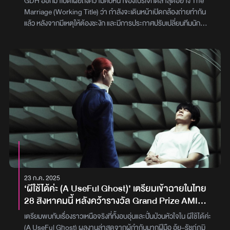
GDH ออกมาเปิดเผยถึงความคืบหน้าของโปรเจกต์ล่าสุดอย่าง The
Marriage (Working Title) ว่า กำลังจะเดินหน้าเปิดกล้องถ่ายทำกัน
แล้ว หลังจากมีเหตุให้ต้องชะงัก และมีการประกาศปรับเปลี่ยนทีมนัก
แสดงนำของเรื่องเมื่อช่วงสิงหาคมที่ผ่านมาสำหรับ The Marriage
(Working Title) หรือชื่อเดิมคือ Project D ผลงานการกำกับของ
บอส-นฤเบศ​ กูโน ที่มี เก้ง-จิระ มะลิกุล และ วัน-วรรณฤดี พงษ์สิทธิศักดิ์
นั่งเก้าอี้เป็นโปรดิวเซอร์ ถูกเปิดตัวอย่างเป็นทางการในงาน GDH Line
Up 2023 ซึ่งว่างเอาไว้ว่าจะเป็นครั้งแรกของ พีพี กฤษฎ์ และ อิงฟ้า
วราหะ ที่ได้โคจรมาเจอกันในงานแสดงเป็นครั้งแรก แต่มีเหตุให้ต้องระงับ
โปรเจกต์ และปรับเปลี่ยนทีมนักแสดงอีกครั้งซึ่งได้ เจฟ ซาเตอร์ ศิลปิน
ดังมาถ่ายทอดความเข้มข้นสู่สายตาผู้ชม อีกทั้งยังมี หฤษฎ์ บัวย้อย ร่วม
เสริมทัพด้วยเจฟ เคยให้สัมภาษณ์เอาไว้ว่า คาแร็กเตอร์ในเรื่องนี้ถือว่า
เป็นที่สุดของการทรานส์ฟอร์มตัวเอง เพราะจะเป็นครั้งแรกของเขากับ
การปรับลุคเป็นคนผิวดำและโกนหัว ซึ่งเขามองว่าหากจะต้องไปเป็นคน
อื่น ก็ต้องทิ้งตัวตนของตัวเองไว้ที่หน้าเซ็ตแล้วเข้าไปในโลกของตัวละคร
นั้นจริง ๆ ต้องรอดูว่าฝีมือการแสดงของเขาจะออกมาเป็นยังไง แต่ที่แน่
23 ก.ค. 2025
ๆ เจฟ ก็ทุ่มสุดตัวเลยทีเดียวแฟน ๆ สามารถรอติดตามความ
‘ผีใช้ได้ค่ะ (A UseFul Ghost)’ เตรียมเข้าฉายในไทย
เคลื่อนไหวต่าง ๆ ของ The Marriage (Working Title) ได้ทุกช่องทางโซ
28 สิงหาคมนี้ หลังคว้ารางวัล Grand Prize AMI
เชียลมีเดียของ GDHภาพ : GDH
Paris จากเทศกาลหนังเมืองคานส์
เตรียมพบกับเรื่องราวเหนือจริงที่ทั้งอบอุ่นและปั่นป่วนหัวใจใน ผีใช้ได้ค่ะ
(A UseFul Ghost) ผลงานล่าสุดจากผู้กำกับมากฝีมือ อุ้ย–รัชฏ์ภูมิ