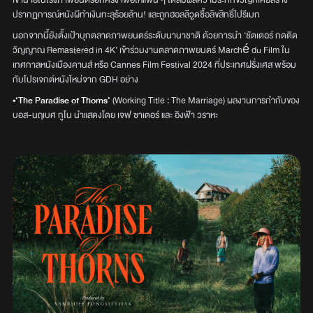
เข้าฉายในโรงภาพยนตร์อีกครั้ง เพื่อให้แฟน ๆ ได้สัมผัสความระทึกขวัญที่เคยสร้าง
ปรากฏการณ์หนังผีทำเงินทะลุร้อยล้าน! และถูกฮอลลีวูดซื้อลิขสิทธิ์ไปรีเมก
นอกจากนี้ยังตั้งเป้าบุกตลาดภาพยนตร์ระดับนานาชาติ ด้วยการนำ ‘ชัตเตอร์ กดติด
วิญญาณ Remastered in 4K’ เข้าร่วมงานตลาดภาพยนตร์ Marché du Film ใน
เทศกาลหนังเมืองคานส์ หรือ Cannes Film Festival 2024 ที่ประเทศฝรั่งเศส พร้อม
กับโปรเจกต์หนังใหม่จาก GDH อย่าง
•
‘The Paradise of Thorns’
(Working Title : The Marriage) ผลงานการกำกับของ
บอส-นฤเบศ กูโน นำแสดงโดย เจฟ ซาเตอร์ และ อิงฟ้า วราหะ