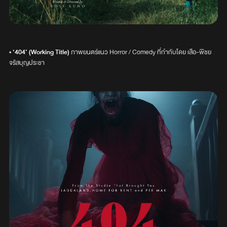
•
‘404’ (Working Title)
ภาพยนตร์แนว Horror / Comedy ที่กำกับโดย เสือ-พิชย
จรัสบุญประชา