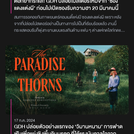
ตอกย้ำกระแส! GDH ปล่อยโปสเตอร์ใหม่จาก ‘ซอง
แดงแต่งผี’ ก่อนไปเปิดซองรับความฮา 20 มีนาคมนี้
สมการรอคอยกับภาพยนตร์คอมเมดี้แห่งปี ซองแดงแต่งผี เพราะหลัง
จากที่ปล่อยโปสเตอร์อย่างเป็นทางการไปเป็นที่เรียบร้อยแล้ว งานนี้
กระแสตอบรับก็พุ่งทะยานแบบแรงเกินต้าน แฟน ๆ ต่างแห่กดไลก์กดแชร์
แถมยังบอกต่อความน่าสนใจของภาพยนตร์เรื่องนี้กันสนั่นโซเชียล“ซอง
แดงแต่งผี” เล่าถึงเรื่องราวความชุลมุนสุดป่วนของ ‘เม่น’ โจรกลับใจที่
ผันตัวไปเป็นสายตำรวจ แต่ดันดวงซวยเผลอไปเก็บซองแดงที่หล่นอยู่บน
พื้น จนทำให้เขาต้องเข้าพิธีแต่งงานกับผี ’ตี่ตี๋‘ ที่ตายอย่างปริศนา เม่น
ต้องช่วยสืบหาอุบัติเหตุที่คร่าชีวิตตี่ตี๋ เพื่อส่งให้เขาไปสู่สุคติโดยเป็นการ
พบกันบนจอภาพยนตร์เป็นครั้งแรกของ บิวกิ้น-พุฒิพงศ์ อัสสรัตนกุล
และ พีพี-กฤษฏ์ อำนวยเดชกร ที่โคจรมาเสิร์ฟเคมีดีต่อใจ ผนึกกำลัง
ด้วยทีมนักแสดงตัวจี๊ดที่มาเสริมทัพความฮาอีกเพียบ อาทิ ก้อย-อรัช
พร โภคินภากร, ปิยะมาศ โมนยะกุล, จตุรงค์ พลบูรณ์, รัศมีแข ฟ้าเกื้อ
ล้น, เอ็ดดี้ จรรยหาญ, แอนนา ชวนชื่น ฯลฯ ผ่านฝีมือของผู้กำกับคนเก่ง
หมู-ชยนพ บุญประกอบ จาก ‘FRIEND ZONE ระวัง..สิ้นสุดทางเพื่อน’
โปรดิวซ์โดยทีมผู้สร้าง ‘พี่มาก..พระโขนง’ โต้ง-บรรจง ปิสัญธนะกูล
และ ตั้ม-วีรชัย ใหญ่กว่าวงศ์ซึ่งต้องบอกว่าโปสเตอร์ที่ถูกปล่อยออกมา
17 ก.ค. 2024
ล่าสุดเป็นโมเมนต์ที่เต็มเปี่ยมไปด้วยพลังงานแห่งความสนุกและความฮา
GDH ปล่อยตัวอย่างแรกของ ‘วิมานหนาม’ การฟาด
อย่างแท้จริง เตรียมเปิดซองพิสูจน์ความฮาแบบไม่มีกั๊กกันได้ใน ‘ซอง
ฟันเพื่อแย่งชิงพื้นดินมรดก ที่ได้แรงบันดาลใจจาก