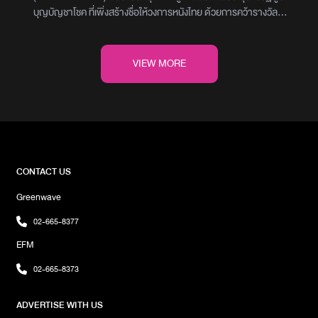
บุญบัญชาโชค ที่เพิ่งสร้างชื่อให้วงการหนังไทย ด้วยการคว้ารางวัล
Grand Prize AMI Paris จากเทศกาลภาพยนตร์นานาชาติเมืองคานส์
ประจำปี 2025ภาพยนตร์เรื่องนี้จัดจำหน่ายในประเทศไทยโดย Out of
the Box by GDH และมีกำหนดเข้าฉายทั่วประเทศในวันที่ 28 สิงหาคม
VIEW MORE
2568ผีใช้ได้ค่ะ ถ่ายทอดเรื่องราวของ มาร์ช (รับบทโดย โมสต์–วิศรุต
หิมรัตน์) ชายหนุ่มผู้จมอยู่กับความเศร้าหลังการจากไปของภรรยา แนท
(รับบทโดย ใหม่–ดาวิกา โฮร์เน่) ทว่าทุกอย่างกลับพลิกผันเมื่อแนทกลับ
มาหาเขาอีกครั้งในร่าง ‘ผี’ ที่สิงอยู่ในเครื่องดูดฝุ่นแม้ความรักจะหวนคืน
แต่เส้นทางของทั้งคู่กลับเต็มไปด้วยแรงต้านจากครอบครัว ที่ไม่อาจ
ยอมรับความสัมพันธ์ระหว่างคนกับผี แนทจึงตัดสินใจพิสูจน์ตัวเอง
ด้วยการอาสาปราบผีร้ายที่คุกคามโรงงานของครอบครัว เพื่อพิสูจน์ว่า
CONTACT US
เธอไม่ใช่แค่ผี แต่คือ ‘ผีใช้ได้ค่ะ’ ที่จะไม่เป็นภาระ แต่เป็นประโยชน์อย่าง
Greenwave
แท้จริงเรื่องราวความรักเหนือความตายที่ทั้งแปลกใหม่และซาบซึ้งนี้
กำลังจะกลายเป็นอีกหนึ่งปรากฏการณ์บนจอภาพยนตร์ไทย 28
02-665-8377
สิงหาคมนี้ ในโรงภาพยนตร์ภาพ : 185 Films
EFM
02-665-8373
ADVERTISE WITH US