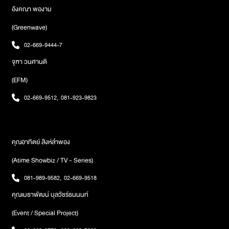
อังคณา พองาม
(Greenwave)
02-669-9444-7
จุฑา วนศานติ
(EFM)
02-669-9512
,
081-923-9823
คุณอาทิตย์ สิงห์ลำพอง
(Atime Showbiz / TV - Series)
081-989-9582
,
02-669-9518
คุณเมธาพัฒน์ บุลวัชร์ธนนนท์
(Event / Special Project)