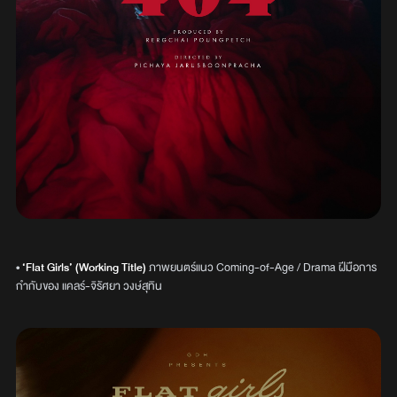
•
‘Flat Girls’ (Working Title)
ภาพยนตร์แนว Coming-of-Age / Drama ฝีมือการ
กำกับของ แคลร์-จิรัศยา วงษ์สุทิน