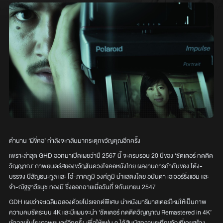
ตำนาน ‘ผีขี่คอ’ กำลังจะกลับมากระตุกขวัญคุณอีกครั้ง
เพราะล่าสุด GHD ออกมาเปิดเผยว่าปี 2567 นี้ จะครบรอบ 20 ปีของ ‘ชัตเตอร์ กดติด
วิญญาณ’ ภาพยนตร์สยองขวัญในดวงใจคอหนังไทย ผลงานการกำกับของ โต้ง-
บรรจง ปิสัญธนะกูล และ โอ๋-ภาคภูมิ วงศ์ภูมิ นำแสดงโดย อนันดา เอเวอร์ริ่งแฮม และ
จ๋า-ณัฐฐาวีรนุช ทองมี ซึ่งออกฉายเมื่อวันที่ 9กันยายน 2547
GDH เผยว่าจะเฉลิมฉลองด้วยโปรเจกต์พิเศษ นำหนังมารีมาสเตอร์ใหม่ให้เป็นภาพ
ความคมชัดระบบ 4K และมีแผนจะนำ ‘ชัตเตอร์ กดติดวิญญาณ Remastered in 4K’