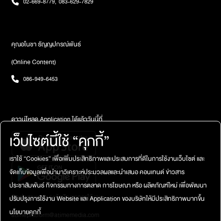
02-669-8779
,
083-629-7829
คุณอโนชา ธัญญปกรณ์พันธ์
(Online Content)
086-949-6453
ดาวน์โหลด Application ได้แล้ววันนี้ที่
เว็บไซต์นี้ใช้ “คุกกี้”
เราใช้ “Cookies” เพื่อเพิ่มประสิทธิภาพและประสบการที่ดีในการใช้งานเว็บไซต์ และ
จัดเก็บข้อมูลเพื่อนำมาวิเคราะห์ประมวลผลและนำเสนอ คอนเทนต์ ข่าวสาร
ประชาสัมพันธ์ กิจกรรมทางการตลาด การโฆษณา หรือ ผลิตภัณฑ์ใหม่ เพื่อพัฒนา
ติดต่อสอบถาม / แจ้งปัญหาการใช้งาน
ปรับปรุงการใช้งาน Website และ Application ของบริษัทให้มีประสิทธิภาพมากขึ้น
นโยบายคุกกี้
atimeplatform@atimemedia.com