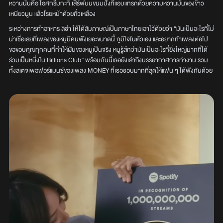
หวานนั่นคือ ไอศกรีมกะทิ เสิร์ฟบนขนมปังที่แอบแทรกด้วยความหวานมันของข้าว
เหนียวมูน แล้วโรยหน้าด้วยถั่วเหลือง
ระหว่างการทำอาหาร ลิซ่า ให้ได้สัมภาษณ์เป็นภาษาไทยเอาไว้ด้วยว่า “มันเป็นอะไรที่ไม่
น่าเชื่อเลยที่เพลงของหนูมีคนฟังเยอะขนาดนี้ ภูมิใจในตัวเอง และอยากทำเพลงต่อไป
ขอขอบคุณทุกคนที่ทำให้ฝันของหนูเป็นจริง หนูรู้สึกว่ามันเป็นอะไรที่ยิ่งใหญ่มากที่ได้
ร่วมเป็นหนึ่งใน Billions Club” พร้อมกันนี้เธอยังเล่าถึงบรรยากาศการทำงาน รวม
ทั้งสเตจเพอฟอร์แมนซ์ของเพลง MONEY ที่เธอชอบมากที่สุดให้แฟน ๆ ได้ฟังกันด้วย