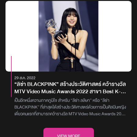
และนักแสดงชื่อดัง “พัค โบกอม” ที่เรียกได้ว่าเมื่อทั้ง 3 คน ปรากฏตัวก็
ทำให้พุ่งติดท็อปเทรนด์ทั่วโลกกันเลยทีเดียวแต่ที่ทำให้แฟนๆ ถึงกับใจฟู
เพราะความน่ารักของทั้ง 3 คน ที่มีการเดินมาโบกมือทักทายแฟนๆ ทั้ง
ก่อนเริ่มงานและจบงานแฟชั่นโชว์ เรียกได้ว่าเป็นความน่ารักที่แฟนๆ ต้อง
ทวิตเก็บไว้ จนติดเทรนด์ทวิตเตอร์ของวันนี้ไปเลยภาพ : Clout News
29 ส.ค. 2022
“ลิซ่า BLACKPINK” สร้างประวัติศาสตร์ คว้ารางวัล
MTV Video Music Awards 2022 สาขา Best K-
pop Video
เป็นอีกหนึ่งความภาคภูมิใจ สำหรับ “ลิซ่า ลลิษา” หรือ “ลิซ่า
BLACKPINK” ที่ล่าสุดได้สร้างประวัติศาสตร์ด้วยการเป็นศิลปินหญิง
เดี่ยวคนแรกที่สามารถคว้ารางวัล MTV Video Music Awards 2022
(VMAs) สาขา Best K-pop Video จากผลงานเพลง LALISAโดย “ลิ
ซ่า” ได้กล่าวบนเวทีว่า ‘สวัสดีค่ะทุกคน อันดับแรก ลิซ่าอยากจะขอบคุณ
เวที MTV สำหรับเกียรตินี้ ลิซ่าอยากจะขอบคุณผู้ร่วมงานทุกท่านใน
VIEW MORE