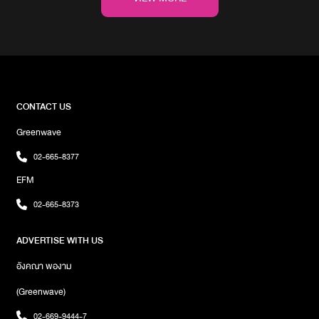
โซโล่โปรเจกต์นี้ โดยเฉพาะเท็ดดี้อปป้า (โปรดิวเซอร์) ค่าย YG ที่ทำให้
LALISA พิเศษขนาดนี้ และชาว BLINK ทุกคน พวกคุณคือคนสำคัญ
ที่สุด ขอบคุณที่ทำให้สิ่งนี้เป็นจริง’นอกจากนี้ ทั้ง 4 สาว
“BLACKPINK” ยังได้รับรางวัล Best Metaverse Performance ซึ่ง
เป็นรางวัลใหม่ของเวทีนี้ และได้รับการเสนอชื่อเข้าชิงรางวัล “Best
Group/Group of the Year” รวมถึงได้ขึ้นแสดงเพลงล่าสุด “Pink
Venom” และเป็นครั้งแรกที่ BLACKPINK ได้ขึ้นโชว์บนเวทีแจกรางวัล
CONTACT US
ของสหรัฐฯ อีกด้วยภาพ : #LisaHitsMTVStage
Greenwave
02-665-8377
EFM
02-665-8373
ADVERTISE WITH US
อังคณา พองาม
(Greenwave)
02-669-9444-7