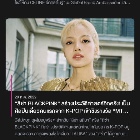
โชว์ให้กับ CELINE อีกครั้งในฐานะ Global Brand Ambassador และ
ถือว่าเป็นครั้งที่สองของเธอที่ได้เดิบแบบให้กับแบรนด์ สำหรับโชว์ที่ ลิซ่า
ไปร่วมเดินแบบในครั้งนี้มีชื่อว่า “Dans Paris” หรือคอลเล็กชั่น Winter
2022 ที่ทาง CELINE จัดทำขึ้นแบบวิดีโอความยาว 13 นาที โดย ลิซ่า
ปรากฏตัวในนาทีที่ 4.36 ด้วยลุคเดรสปักเลื่อมสีเงิน แมตช์กับรองเท้า
บู๊ต และกระเป๋าสะพายไหล่ดีไซน์สวย และปิดท้ายด้วยลุคเสื้อหนังสีดดำ
แบบไบเกอร์ กับกระโปรงหนังสั้น ในนาทีที่ 8.48 เสริมความเท่ด้วยแว่นตา
กันแดดเก๋ๆ และกระเป๋าสะพายสุดโดดเด่น ขณะที่ทางนิตยสาร
Harper’s Bazaar ฉบับเดือนกันยายน 2021 เคยเผยบทสัมภาษณ์ของ
ลิซ่า ซึ่งพูดถึงการทำงานกับ CELINE ว่า “CELINE ไม่เคยกลัวที่จะ
สร้างตัวตนใหม่ขึ้นมา และแง่มุมของแบรนด์นั้นก็สอดคล้องกับบุคลิกของ
ฉันมาก จนบางครั้งฉันรู้สึกว่าไอเท็มของ CELINE ก็ช่วยเพิ่มความมั่นใจ
ให้ฉัน ทำให้ฉันรู้สึกมีพลัง ฉันคิดว่านั่นแหละเป็นเหตุผลที่ CELINE และ
ฉันทำงานร่วมกันได้อย่างยอดเยี่ยม”ภาพ: CELINE
29 ก.ค. 2022
“ลิซ่า BLACKPINK” สร้างประวัติศาสตร์อีกครั้ง! เป็น
ศิลปินเดี่ยวคนแรกจาก K-POP เข้าชิงรางวัล “MTV
Video Music Awards”
ปังไม่หยุด ฉุดไม่อยู่จริง ๆ สำหรับ “ลิซ่า ลลิษา” หรือ “ลิซ่า
BLACKPINK” ที่สร้างประวัติศาสตร์หน้าใหม่ให้กับวงการ K-POP อยู่
ตลอดเวลา ล่าสุดเพลงโซโล่เดี่ยว “LALISA” ของ “ลิซ่า” ได้ถูกเสนอชื่อ