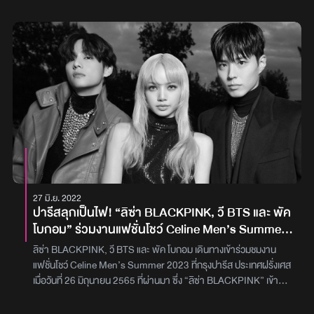
เข้าชิงรางวัลในสาขา “Best K-POP” ในงานสุดยิ่งใหญ่ “MTV Video
Music Awards” ร่วมกับวงบอยแบนด์และเกิร์ลกรุ๊ปอย่าง BTS , ITZY
, Seventeen , Stray Kids และ Twice นอกจากนี้วง “BLACKPINK”
ก็ยังได้เข้าชิงรางวัลในสาขา “Best Metaverse Performance” อีก
ด้วย สำหรับงานจะจัดขึ้นในวันที่ 29 สิงหาคม 2565 ส่วนศิลปินคนไหน
จะได้รางวัลอะไรบ้าง EFM จะมาอัปเดตให้ทราบกันอย่างแน่นอน ภาพ :
lalalalisa_m
27 มิ.ย. 2022
ปารีสลุกเป็นไฟ! “ลิซ่า BLACKPINK, วี BTS และ พัค
โบกอม” ร่วมงานแฟชั่นโชว์ Celine Men’s Summer
2023
ลิซ่า BLACKPINK, วี BTS และ พัค โบกอม เดินทางเข้าร่วมชมงาน
แฟชั่นโชว์ Celine Men’s Summer 2023 ที่กรุงปารีส ประเทศฝรั่งเศส
เมื่อวันที่ 26 มิถุนายน 2565 ที่ผ่านมา ซึ่ง “ลิซ่า BLACKPINK” เข้า
ร่วมในฐานะ Global Brand Ambassador มาในลุคเปิดหลัง ผมบลอน
ด์ยาว ประกบคู่มากับ 2 หนุ่ม สุดฮอต! “วี คิมแทฮยอง” สมาชิกวง BTS