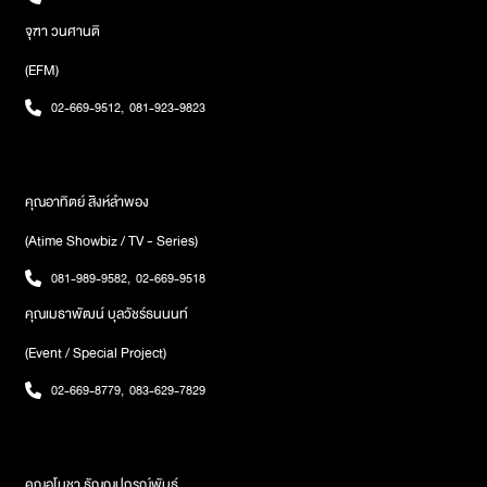
จุฑา วนศานติ
(EFM)
02-669-9512
,
081-923-9823
คุณอาทิตย์ สิงห์ลำพอง
(Atime Showbiz / TV - Series)
081-989-9582
,
02-669-9518
คุณเมธาพัฒน์ บุลวัชร์ธนนนท์
(Event / Special Project)
02-669-8779
,
083-629-7829
คุณอโนชา ธัญญปกรณ์พันธ์