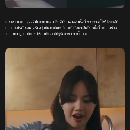
นอกจากแฟน ๆ จะเข้าไปแสดงความยินดีกับความสำเร็จนี้ หลายคนก็โฟกัสและให้
ความสนใจกับเมนูไข่เจียงกุ้งสับ และไอศกรีมกะทิ นับว่าเป็นอีกครั้งที่ ลิซ่า ได้ช่วย
โปรโมทเมนูแบบไทย ๆ ให้คนทั่วโลกได้รู้จักและอยากลิ้มลอง