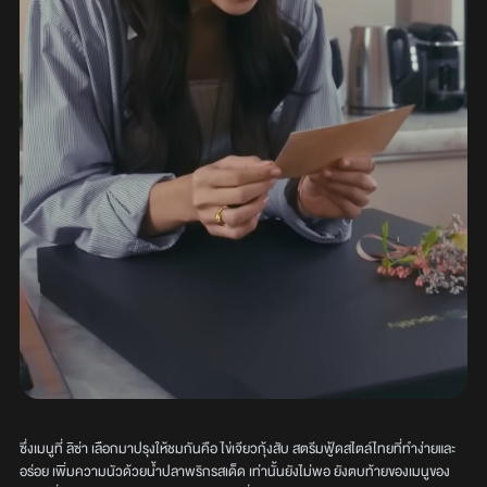
ซึ่งเมนูที่ ลิซ่า เลือกมาปรุงให้ชมกันคือ ไข่เจียวกุ้งสับ สตรีมฟู้ดสไตล์ไทยที่ทำง่ายและ
อร่อย เพิ่มความนัวด้วยน้ำปลาพริกรสเด็ด เท่านั้นยังไม่พอ ยังตบท้ายของเมนูของ