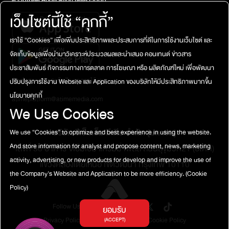
เว็บไซต์นี้ใช้ “คุกกี้”
เราใช้ “Cookies” เพื่อเพิ่มประสิทธิภาพและประสบการที่ดีในการใช้งานเว็บไซต์ และ
จัดเก็บข้อมูลเพื่อนำมาวิเคราะห์ประมวลผลและนำเสนอ คอนเทนต์ ข่าวสาร
ประชาสัมพันธ์ กิจกรรมทางการตลาด การโฆษณา หรือ ผลิตภัณฑ์ใหม่ เพื่อพัฒนา
ติดต่อสอบถาม / แจ้งปัญหาการใช้งาน
ปรับปรุงการใช้งาน Website และ Application ของบริษัทให้มีประสิทธิภาพมากขึ้น
นโยบายคุกกี้
atimeplatform@atimemedia.com
We Use Cookies
บริษัท จีเอ็มเอ็ม มีเดีย จำกัด (มหาชน)
We use “Cookies” to optimize and best experience in using the website.
And store information for analyst and propose content, news, marketing
เลขที่ 50 อาคาร จีเอ็มเอ็ม แกรมมี่ เพลส ถนนสุขุมวิท21 (อโศก)
activity, advertising, or new products for develop and improve the use of
แขวงคลองเตยเหนือ เขตวัฒนา กรุงเทพ 10110
the Company's Website and Application to be more efficiency.
(Cookie
Policy)
Follow Us
ยอมรับ
Privacy Policy
Terms of Service
Cookie Policy
(ACCEPT)