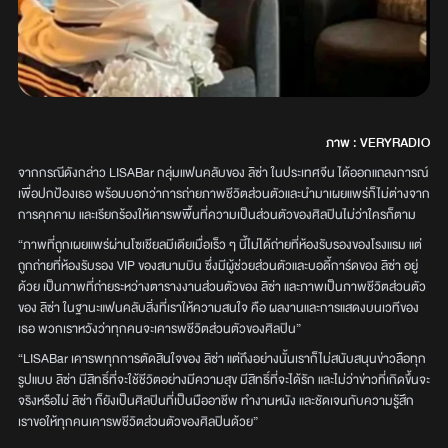
ภาพ : VERYRADIO
จากกรณีดังกล่าว LISABar กลุ่มแฟนคลับของ ลิซ่า ในประเทศจีน ได้ออกแถลงการณ์
เพื่อปกป้องเธอ พร้อมบอกว่าการถ่ายภาพชีวิตส่วนตัวและนำมาเผยแพร่ก็ไม่ต่างจาก
การคุกคาม และเรียกร้องให้เคารพพื้นที่ความเป็นส่วนตัวของศิลปินไม่ว่าใครก็ตาม
“ภาพที่ถูกเผยแพร่ผ่านโซเชียลมีเดียเมื่อเร็ว ๆ นี้ไม่ได้ถ่ายที่ห้องรับรองของโรงแรม แต่
ถูกถ่ายที่ห้องรับรอง VIP ของสนามบิน ซึ่งมีผู้ช่วยส่วนตัวและบอดี้การ์ดของ ลิซ่า อยู่
ด้วย เป็นภาพที่ถ่ายระหว่างตารางงานส่วนตัวของ ลิซ่า และภาพเป็นภาพชีวิตส่วนตัว
ของ ลิซ่า ในฐานะแฟนคลับสิ่งที่เราให้ความสนใจ คือ ผลงานและการแสดงบนเวทีของ
เธอ พวกเราหวังว่าทุกคนจะเคารพชีวิตส่วนตัวของศิลปิน”
“LISABar เคารพทุกการตัดสินใจของ ลิซ่า แต่ถึงอย่างนั้นเราก็ไม่สนับสนุนข่าวลือทุก
รูปแบบ ลิซ่า มีสิทธิ์ที่จะใช้ชีวิตอย่างมีความสุข มีสิทธิ์ที่จะได้รัก และไม่ว่าข่าวที่เกิดขึ้นจะ
จริงหรือไม่ ลิซ่า ก็ยังเป็นศิลปินที่เป็นมืออาชีพ ทำงานหนัง และชัดเจนกับความรู้สึก
เราขอให้ทุกคนเคารพชีวิตส่วนตัวของศิลปินด้วย”