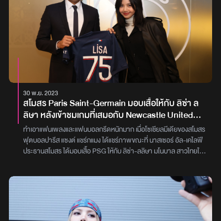
30 พ.ย. 2023
สโมสร Paris Saint-Germain มอบเสื้อให้กับ ลิซ่า ล
ลิษา หลังเข้าชมเกมที่เสมอกับ Newcastle United
1:1
ทำเอาแฟนเพลงและแฟนบอลกรีดหนักมาก เมื่อโซเชียลมีเดียของสโมสร
ฟุตบอลปารีส แซงต์ แชร์กแมง ได้แชร์ภาพขณะที่ นาสเซอร์ อัล-เคไลฟี
ประธานสโมสร ได้มอบเสื้อ PSG ให้กับ ลิซ่า-ลลิษา มโนบาล สาวไทยใน
วง BLACKPINK หลังเข้าชมเกมที่เสมอกับ นิวคาสเซิล ยูไนเต็ด 1:1
ประตูในการแข่งขันยูฟ่าแชมเปียนส์ลีกนัดที่ผ่านมาบนเสื้อมีการพิมพ์ชื่อ
LISA พร้อมกับหมายเลข 75 อีกทั้งยังมีข้อความต้อนรับเป็นภาษา
เกาหลีด้วยด้วย “วันนี้เรามีแขกพิเศษ ในการแข่งขันยูฟ่า แชมเปี้ยนส์ ลีก
ที่สนามปาร์ค เดส์ แปรงส์ เมื่อคืนวันอังคารที่ผ่านมา ยินดีต้อนรับลิ
ซ่า”ภาพ : Paris Saint-Germain