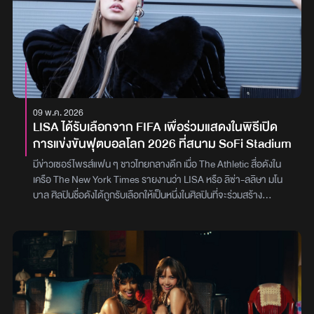
09 พ.ค. 2026
LISA ได้รับเลือกจาก FIFA เพื่อร่วมแสดงในพิธีเปิด
การแข่งขันฟุตบอลโลก 2026 ที่สนาม SoFi Stadium
มีข่าวเซอร์ไพรส์แฟน ๆ ชาวไทยกลางดึก เมื่อ The Athletic สื่อดังใน
เครือ The New York Times รายงานว่า LISA หรือ ลิซ่า-ลลิษา มโน
บาล ศิลปินชื่อดังได้ถูกรับเลือกให้เป็นหนึ่งในศิลปินที่จะร่วมสร้าง
ปรากฏการณ์ในพิธีเปิดการแข่งขันฟุตบอลโลก หรือ The FIFA World
Cup 2026 ก่อนเกมนัดแรกของทีมชาติสหรัฐอเมริกา พบ ทีมชาติ
ปารากวัย ซึ่งจะมีขึ้นในวันที่ 12 มิถุนายนนี้ ณ สนาม SoFi Stadium
ลอสแอนเจลิสในรายงานยังระบุว่า Katy Perry ป๊อปสตาร์ระดับโลกจะ
รับหน้าที่เป็นเฮดไลเนอร์หลักของการแสดง พร้อมทัพศิลปินหลากแนวที่
จะมาร่วมแจมบนเวที ไม่ว่าจะเป็นแรปเปอร์ชื่อดังอย่าง Future, DJ
Sanjoy และศิลปินสาวจากประเทศปารากวัยอย่าง Marilina Bogado