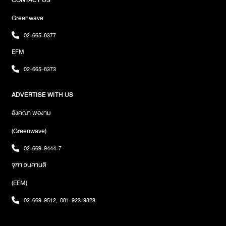
ออกมาเคลื่อนไหวด้วยการเปลี่ยนภาพโปรไฟล์เป็นขาว-ดำสุดเท่ ซึ่งเป็น
Greenwave
ส่วนหนึ่งของแฟชั่นเซ็ทที่ถ่ายขึ้นปกนิตยสาร Harper's BAZAAR
Singaporeภาพ : Harper's BAZAAR Singapore
02-665-8377
EFM
02-665-8373
ADVERTISE WITH US
อังคณา พองาม
(Greenwave)
02-669-9444-7
จุฑา วนศานติ
(EFM)
02-669-9512
,
081-923-9823