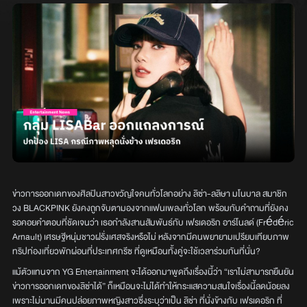
ข่าวการออกเดทของศิลปินสาวขวัญใจคนทั่วโลกอย่าง ลิซ่า-ลลิษา มโนบาล สมาชิก
วง BLACKPINK ยังคงถูกจับตามองจากแฟนเพลงทั่วโลก พร้อมกับคำถามที่ยังคง
รอคอยคำตอบที่ชัดเจนว่า เธอกำลังสานสัมพันธ์กับ เฟรเดอริก อาร์โนลด์ (Frédéric
Arnault) เศรษฐีหนุ่มชาวฝรั่งเศสจริงหรือไม่ หลังจากมีคนพยายามเปรียบเทียบภาพ
ทริปท่องเที่ยวพักผ่อนที่ประเทศกรีซ ที่ดูเหมือนทั้งคู่จะใช้เวลาร่วมกันที่นั่น?
แม้ตัวแทนจาก YG Entertainment จะได้ออกมาพูดถึงเรื่องนี้ว่า “เราไม่สามารถยืนยัน
ข่าวการออกเดทของลิซ่าได้” ก็เหมือนจะไม่ได้ทำให้กระแสความสนใจเรื่องนี้ลดน้อยลง
เพราะไม่นานมีคนปล่อยภาพหญิงสาวซึ่งระบุว่าเป็น ลิซ่า ที่นั่งข้างกับ เฟรเดอริก ที่