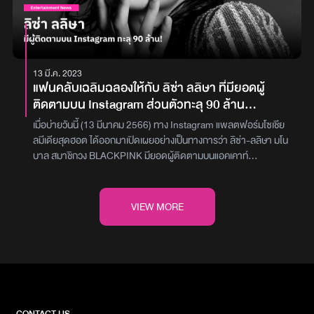
เราย้อนกลับไปสัมผัสกับซาวด์ RB ยุค 2000 จังหวะที่ชวนขยับร่างกาย
ไปตามท่าเต้นที่ออกแบบโดย Sienna Lalau ซึ่งคอเพลงคงคุ้นชื่อเธอดี
จากผลงานก่อนหน้านี้อย่าง FXCK UP THE WORLD หรือผลงานของ
วง BLACKPINKเบื้องหลังงานภาพสุดละเมียดในมิวสิกวิดีโอนี้ คือฝีมือ
ของผู้กำกับหญิง Olivia De Camps ชาวโดมินิกัน-อเมริกัน ที่ตีความ
13 มี.ค. 2023
อารมณ์ของเพลงออกมาได้ทั้งทรงพลังและชวนเคลิบเคลิ้ม เป็นการส่ง
แฟนคลับเฉลิมฉลองให้กับ ลิซ่า ลลิษา ที่มียอดผู้
ท้ายค่ำคืนสุดสัปดาห์นี้แบบร้อนแรงจริง ๆแฟน ๆ สามารถรับชมมิวสิก
ติดตามบน Instagram ส่วนตัวทะลุ 90 ล้าน
วิดีโอ WHEN I’M WITH YOU ได้แล้ววันนี้ ทางช่อง YouTube:
Follower
LLOUD Officialภาพ : LLOUD Official
เมื่อบ่ายวันนี้ (13 มีนาคม 2566) ทาง Instagram แพลตฟอร์มโซเชีย
ลมีเดียสุดฮอต ได้ออกมาเปิดเผยอย่างเป็นทางการว่า ลิซ่า-ลลิษา มโน
บาล สมาชิกวง BLACKPINK มียอดผู้ติดตามบนแอคเคาท์
@lalalalisa_m ครบ 90 ล้าน Followe แล้ว โดยใช้เวลาเพียง 4 ปีและอีก
8 เดือนเท่านั้นจากตัวเลขดังกล่าวทำให้ ณ ขณะนี้เธอยังคงครองแชมป์
ด้วยการเป็นศิลปิน K-POP ที่มีผู้ติดตามมากที่สุด, เป็นเซเลบบริตี้ที่มีผู้
VIEW MORE
ที่ติดตามมากที่สุดของไทย, เป็นเซเลบบริตี้ที่มีผู้ติดตามมากที่สุดเป็น
อันดับ 3 ของเอเชีย ส่วนอันดับโลกจากคนดังทุกแวดวง ลิซ่า ก็อยู่ใน
อันดับที่ 39แฟนเพลงทั่วโลกได้ออกมาร่วมกันเฉลิมฉลองให้กับอีกหนึ่ง
ความสำเร็จนี้ของเธอผ่านคีย์เวิร์ด LALISA NINETY MILLION ทั้ง
ข้อความซัพพอร์ต บางรายแชร์ภาพแคปเจอร์ตั้งแต่วันที่กดติดตา
มอินสตาแกรมของเธอ ซึ่งขณะนั้นมีผู้ติดตามเพียงหลักพัน มาถึงวันนี้
วันที่เธอกลายเป็นศิลปินผู้เป็นที่รักของคนทั่วโลก ขณะเดียวกัน ลิซ่า ก็
CONTACT US