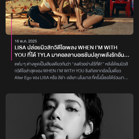
เพื่อเป็นการต้อนรับทั้งสองชาติเข้าสู่การแข่งขันอย่างเป็นทางการและไม่
เพียงแต่ในสหรัฐฯ เท่านั้น ทางฝั่งเม็กซิโกและแคนาดาก็มีการวางตัว
ศิลปินระดับแถวหน้าของวงการไว้อย่างคับคั่งเพื่อเฉลิมฉลองการเป็นเจ้า
ภาพร่วม โดยพิธีเปิดในแคนาดา ได้เจ้าพ่อเพลงสแตนดาร์ดป๊อปอย่าง
Michael Bublé และร็อกเกอร์สาวในตำนาน Alanis Morissette มา
ร่วมโชว์ ขณะที่ฝั่งเม็กซิโกก็เตรียมโยกไปกับจังหวะละตินจาก J Balvin
16 พ.ค. 2025
และศิลปินสาวสวยอย่าง Tylaก่อนหน้านี้มีการเปิดเผยว่า นอกจากพิธี
LISA ปล่อยมิวสิกวิดีโอเพลง WHEN I'M WITH
เปิดนัดแรกของแต่ละประเทศแล้ว FIFA ยังได้วางแผนจัดกิจกรรมความ
YOU ที่ได้ TYLA มาคอลลาบอเรชันปลุกพลังรักอัน
บันเทิงระดับโลกต่อเนื่องไปจนจบการแข่งขัน เริ่มด้วยโชว์พิเศษเนื่องในวัน
ร้อนแรง
ชาติสหรัฐฯ (Independence Day) ในวันที่ 4 กรกฎาคม 2569รวมถึง
แฟน ๆ ต่างพูดเป็นเสียงเดียวกันว่า “ลงตัวอย่างไร้ที่ติ!” หลังได้ชมมิวสิ
ยังมีพิธีปิดและโชว์ช่วงพักครึ่ง (Halftime Show) ในรอบชิงชนะเลิศ ใน
กวิดีโอล่าสุดของ WHEN I’M WITH YOU ซิงเกิลจากอัลบั้มเดี่ยว
วันที่ 19 กรกฎาคม 2569 ณ สนาม MetLife Stadium นิวเจอร์ซีย์
Alter Ego ของ LISA หรือ ลิซ่า-ลลิษา มโนบาล ที่ครั้งนี้เธอได้ร่วมงาน
นิวยอร์ก ซึ่งคาดว่าจะเป็นโชว์ที่ยิ่งใหญ่ที่สุดในประวัติศาสตร์ฟุตบอล
กับศิลปินสาวผู้มากความสามารถอย่าง Tyla ทั้งในส่วนของเสียงร้อง
โลกการดึง LISA มาร่วมโชว์ในครั้งนี้ สะท้อนให้เห็นถึงกลยุทธ์ของ FIFA
และการแสดงในวิดีโอเนื้อหาของเพลงพูดถึงความหลงใหลที่แรงกล้าจน
ที่ต้องการขยายฐานแฟนคลับเข้าสู่กลุ่มคนรุ่นใหม่และตลาดเอเชียมาก
สามารถผลักความกลัว ความลังเล หรือแม้แต่คำเตือนของใครต่อใคร
ขึ้น รวมถึงเป็นการตอกย้ำอิทธิพล Soft Power ของศิลปิน K-POP บน
ออกไปได้หมดสิ้น เพราะเมื่ออยู่กับคนคนนี้แล้ว ตัวตนที่แท้จริง พลัง
เวทีระดับโลกอย่างแท้จริงภาพ : lalalalisa_m
ภายใน และความรู้สึกทั้งหมดก็ถูกปลุกขึ้นอย่างไม่อาจห้ามได้ด้วยธีมที่
ว่าด้วยพลังรักสุดร้อนแรง มิวสิกวิดีโอจึงมาพร้อมภาพที่ร้อนแรงยิ่ง
กว่าเดิม เมื่อ Lisa และ Tyla ถ่ายทอดอารมณ์ออกมาได้อย่างเย้ายวน
น่าหลงใหล และเปี่ยมไปด้วยเสน่ห์ที่ไม่อาจละสายตา บวกกับดนตรีที่พา