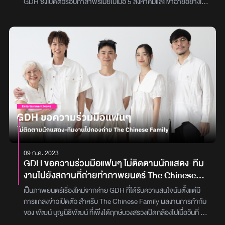
GDH ซึ่งเปิดตัวรอบกาลาพรีเมียไปเมื่อ 5 สิงหาคมและเข้าฉายอย่างเป็น
ทางการเมื่อ 15 สิงหาคมที่ผ่านมา ล่าสุดมีการเปิดเผยรายได้ 4 วันแรก
สามารถทำเงินไปได้สูงถึง 110 ล้านบาท พร้อมกับยอดจำหน่ายตั๋วไป
กว่า 1.23 ล้านที่นั่งสำหรับ ‘Kang Mak’ กำกับโดย เฮอร์วิน โนว์ยันโต
(Herwin Novianto) ผู้กำกับยอดเยี่ยมของเทศกาลหนังอินโดนีเซีย
นำแสดงโดย วีโน จี. บาสเตียน (Vino G Bastian) กับ มาร์ช่า ทิโมธี
(Marsha Timothy) ได้รับคำชื่นชมอย่างถล่มทลายจากคอหนัง
อินโดนีเซีย โดยคำวิจารณ์ต่างบอกว่าเป็นการปรับเอกลักษณ์ของหนัง
ต้นฉบับ ให้ออกมาสนุกเข้ากับบริบทความเป็นอินโดนีเซียได้อย่างลงตัว
พาร์ตความน่ากลัวก็ทำได้อย่างยอดเยี่ยม อีกทั้งยังสามารถสร้างเสียง
หัวเราะให้กับผู้ชมได้ในจังหวะที่เหมาะสม จนผู้ชมยกให้เป็น ‘หนังตลก
สยองขวัญที่ดีที่สุดอีกเรื่อง’ ของวงการภาพยนตร์อินโดนีเซียภาพ :
GDH
09 ก.ค. 2023
GDH ขอความร่วมมือแฟนๆ ไม่ติดตามนักแสดง-ทีม
งานไปยังสถานที่ถ่ายทำภาพยนตร์ The Chinese
Family
เป็นภาพยนตร์เรื่องใหม่จากค่าย GDH ที่ได้รับความสนใจนับตั้งแต่มี
การแถลงข่าวเปิดตัว สำหรับ The Chinese Family ผลงานการกำกับ
ของ พัฒน์ บุญนิธิพัฒน์ ที่เพิ่งได้ฤกษ์บวงสรวงเปิดกล้องไปเมื่อวันที่ 28
มิถุนายนที่ผ่านมาล่าสุด GDH ได้ออกประกาศเพื่อขอความร่วมมือจาก