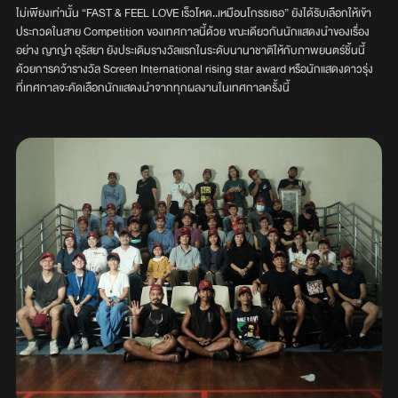
ไม่เพียงเท่านั้น “FAST & FEEL LOVE เร็วโหด..เหมือนโกรธเธอ” ยังได้รับเลือกให้เข้า
ประกวดในสาย Competition ของเทศกาลนี้ด้วย ขณะเดียวกันนักแสดงนำของเรื่อง
อย่าง ญาญ่า อุรัสยา ยังประเดิมรางวัลแรกในระดับนานาชาติให้กับภาพยนตร์ชิ้นนี้
ด้วยการคว้ารางวัล Screen International rising star award หรือนักแสดงดาวรุ่ง
ที่เทศกาลจะคัดเลือกนักแสดงนำจากทุกผลงานในเทศกาลครั้งนี้