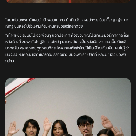
โดย เต๋อ นวพล ยังเผยว่า มีแพลนในการแท็กทีมนักแสดงนำของเรื่อง ทั้ง ญาญ่า และ
ณัฏฐ์ บินตรงไปร่วมงานถึงมหานครนิวยอร์กอีกด้วย
“ดีใจที่หนังเริ่มบินไปเจอเพื่อนๆ นอกประเทศ ต้องขอบคุณโปรแกรมเมอร์เทศกาลที่รัก
หนังเรื่องนี้ จนพามันไปสู่ดินแดนใหม่ๆ และวางมันให้เป็นหนังเปิดงานเลย เป็นเกียรติ
มากครับ ขอบคุณคนดูทุกคนที่กระโดดมาลงเรือลำใหม่นี้เป็นเพื่อนกัน เชี่ย..ผมไม่รู้ว่า
มันจะไปไหนต่อนะ แต่ถ้าเรารักอะไรสักอย่าง มันจะพาเราไปสักที่แหละนะ” เต๋อ นวพล
กล่าว