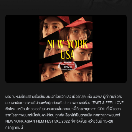
ผลงานหนังไทยสร้างชื่อเสียงบนเวทีโลกอีกแล้ว เมื่อล่าสุด เต๋อ นวพล ผู้กำกับชื่อดัง
ออกมาประกาศข่าวดีผ่านเฟสบุ๊คส่วนตัวว่า ภาพยนตร์เรื่อง “FAST & FEEL LOVE
เร็วโหด..เหมือนโกรธเธอ” ผลงานแอคชั่นคอมมาดี้เรื่องล่าสุดจาก GDH ที่เพิ่งออก
จากโรงภาพยนตร์เมื่อสัปดาห์ก่อน ถูกคัดเลือกให้เป็นฉายเปิดเทศกาลภาพยนตร์
NEW YORK ASIAN FILM FESTIVAL 2022 ที่จะจัดขึ้นระหว่างวันนี้ 15-28
กรกฎาคมนี้