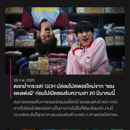
แฟนๆ เนื่องด้วยเป็นช่วงที่ภาพยนตร์ The Chinese Family กำลังอยู่
ในขั้นตอนของการถ่ายทำ และเพื่อให้การถ่ายทำเป็นไปด้วยความราบรื่น
จึงอยากขอความร่วมมือจากแฟนๆ ทุกท่าน1. สถานที่ในการถ่ายทำ
บางแห่งเป็นสถานที่เปิด นักแสดงและทีมงานจึงจำเป็นอย่างยิ่งที่จะใช้
สมาธิสูงในการถ่ายทำ จึงขอไม่ให้ติดตามนักแสดงและทีมงานเข้าไปยัง
สถานที่ถ่ายทำ รวมถึงบริเวณใกล้เคียง เพื่อให้การถ่ายทำเป็นไปด้วย
การราบรื่นเรียบร้อย2.หากพบเห็นกองถ่ายทำภาพยนตร์ ไม่ว่าสถานที่
ใดๆ ก็ตาม ขอความร่วมมืองดถ่ายภาพนิ่งหรือภาพเคลื่อนไหวที่ทำให้
เห็นการทำงานของนักแสดงในฉาก รวมถึงไม่นำภาพมาเผยแพร่ผ่านโซ
เชียลมีเดีย เพื่อรักษาเนื้อหาและความน่าสนใจของภาพยนตร์ไว้สำหรับ
ภาพยนตร์ The Chinese Family เป็นภาพยนตร์ที่เล่าเรื่องราวเกี่ยว
กับครอบครัวคนจีน และ Generation Gap ในครอบครัวยุคใหม่
26 ก.พ. 2025
นำแสดงโดย บิวกิ้น พุฒิพงศ์, ตู ต้นตะวัน, เผือก พงศธร, แต๋ว อุษา มี
ตอกย้ำกระแส! GDH ปล่อยโปสเตอร์ใหม่จาก ‘ซอง
กำหนดจะเข้าฉายอย่างเป็นทางการช่วงต้นปี 2567 นอกจากฉายใน
แดงแต่งผี’ ก่อนไปเปิดซองรับความฮา 20 มีนาคมนี้
เมืองไทย ยังมีเป้าหมายไปตีตลาดภาพยนตร์ที่ประเทศจีน รวมถึง
ประเทศต่างๆ ในเอเชียด้วยภาพ : GDH
สมการรอคอยกับภาพยนตร์คอมเมดี้แห่งปี ซองแดงแต่งผี เพราะหลัง
จากที่ปล่อยโปสเตอร์อย่างเป็นทางการไปเป็นที่เรียบร้อยแล้ว งานนี้
กระแสตอบรับก็พุ่งทะยานแบบแรงเกินต้าน แฟน ๆ ต่างแห่กดไลก์กดแชร์
แถมยังบอกต่อความน่าสนใจของภาพยนตร์เรื่องนี้กันสนั่นโซเชียล“ซอง
แดงแต่งผี” เล่าถึงเรื่องราวความชุลมุนสุดป่วนของ ‘เม่น’ โจรกลับใจที่