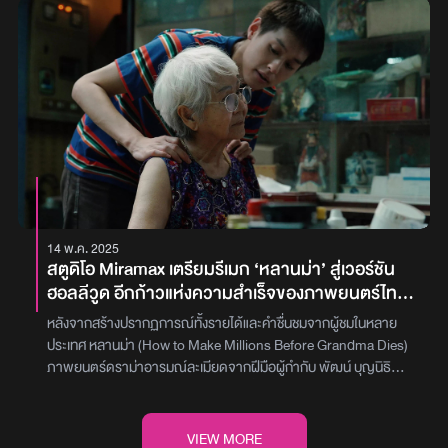
ผันตัวไปเป็นสายตำรวจ แต่ดันดวงซวยเผลอไปเก็บซองแดงที่หล่นอยู่บน
พื้น จนทำให้เขาต้องเข้าพิธีแต่งงานกับผี ’ตี่ตี๋‘ ที่ตายอย่างปริศนา เม่น
ต้องช่วยสืบหาอุบัติเหตุที่คร่าชีวิตตี่ตี๋ เพื่อส่งให้เขาไปสู่สุคติโดยเป็นการ
พบกันบนจอภาพยนตร์เป็นครั้งแรกของ บิวกิ้น-พุฒิพงศ์ อัสสรัตนกุล
และ พีพี-กฤษฏ์ อำนวยเดชกร ที่โคจรมาเสิร์ฟเคมีดีต่อใจ ผนึกกำลัง
ด้วยทีมนักแสดงตัวจี๊ดที่มาเสริมทัพความฮาอีกเพียบ อาทิ ก้อย-อรัช
พร โภคินภากร, ปิยะมาศ โมนยะกุล, จตุรงค์ พลบูรณ์, รัศมีแข ฟ้าเกื้อ
ล้น, เอ็ดดี้ จรรยหาญ, แอนนา ชวนชื่น ฯลฯ ผ่านฝีมือของผู้กำกับคนเก่ง
หมู-ชยนพ บุญประกอบ จาก ‘FRIEND ZONE ระวัง..สิ้นสุดทางเพื่อน’
โปรดิวซ์โดยทีมผู้สร้าง ‘พี่มาก..พระโขนง’ โต้ง-บรรจง ปิสัญธนะกูล
และ ตั้ม-วีรชัย ใหญ่กว่าวงศ์ซึ่งต้องบอกว่าโปสเตอร์ที่ถูกปล่อยออกมา
14 พ.ค. 2025
ล่าสุดเป็นโมเมนต์ที่เต็มเปี่ยมไปด้วยพลังงานแห่งความสนุกและความฮา
สตูดิโอ Miramax เตรียมรีเมก ‘หลานม่า’ สู่เวอร์ชัน
อย่างแท้จริง เตรียมเปิดซองพิสูจน์ความฮาแบบไม่มีกั๊กกันได้ใน ‘ซอง
ฮอลลีวูด อีกก้าวแห่งความสำเร็จของภาพยนตร์ไทย
แดงแต่งผี’ 20 มีนาคมนี้ ในโรงภาพยนตร์ภาพ : GDH
บนเวทีโลก
หลังจากสร้างปรากฏการณ์ทั้งรายได้และคำชื่นชมจากผู้ชมในหลาย
ประเทศ หลานม่า (How to Make Millions Before Grandma Dies)
ภาพยนตร์ดราม่าอารมณ์ละเมียดจากฝีมือผู้กำกับ พัฒน์ บุญนิธิ
พัฒน์ กำลังจะเดินทางสู่ก้าวสำคัญอีกขั้น เมื่อ Miramax สตูดิโอระดับ
ตำนานแห่งฮอลลีวูดประกาศเตรียมนำเรื่องราวอบอุ่นนี้มารีเมกใน
เวอร์ชันสากลด้วยเนื้อหาที่สอดแทรกอารมณ์ขัน ความสะเทือนใจ และ
VIEW MORE