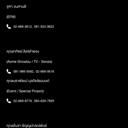
รู้สึกที่ต้นฉบับได้มอบไว้ลึกซึ้งเพียงใดภาพ : GDH
จุฑา วนศานติ
(EFM)
02-669-9512
,
081-923-9823
คุณอาทิตย์ สิงห์ลำพอง
(Atime Showbiz / TV - Series)
081-989-9582
,
02-669-9518
คุณเมธาพัฒน์ บุลวัชร์ธนนนท์
(Event / Special Project)
02-669-8779
,
083-629-7829
คุณอโนชา ธัญญปกรณ์พันธ์