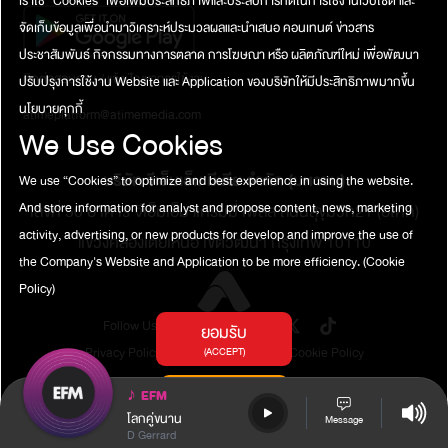
เราใช้ “Cookies” เพื่อเพิ่มประสิทธิภาพและประสบการที่ดีในการใช้งานเว็บไซต์ และ
จัดเก็บข้อมูลเพื่อนำมาวิเคราะห์ประมวลผลและนำเสนอ คอนเทนต์ ข่าวสาร
ประชาสัมพันธ์ กิจกรรมทางการตลาด การโฆษณา หรือ ผลิตภัณฑ์ใหม่ เพื่อพัฒนา
ติดต่อสอบถาม / แจ้งปัญหาการใช้งาน
ปรับปรุงการใช้งาน Website และ Application ของบริษัทให้มีประสิทธิภาพมากขึ้น
นโยบายคุกกี้
atimeplatform@atimemedia.com
We Use Cookies
บริษัท จีเอ็มเอ็ม มีเดีย จำกัด (มหาชน)
We use “Cookies” to optimize and best experience in using the website.
เลขที่ 50 อาคาร จีเอ็มเอ็ม แกรมมี่ เพลส ถนนสุขุมวิท21 (อโศก)
And store information for analyst and propose content, news, marketing
activity, advertising, or new products for develop and improve the use of
แขวงคลองเตยเหนือ เขตวัฒนา กรุงเทพ 10110
the Company's Website and Application to be more efficiency.
(Cookie
Policy)
Follow Us
ยอมรับ
Privacy Policy
Terms of Service
Cookie Policy
(ACCEPT)
การตั้งค่าคุกกี้
♪
EFM
(COOKIES SETTINGS)
โลกคู่ขนาน
Message
D Gerrard