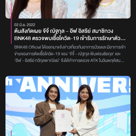
02 มิ.ย. 2022
ต้นสังกัดเผย จีจี้ ณัฐกุล – อีฟ อิสรีย์ สมาชิกวง
BNK48 ตรวจพบเชื้อโควิด-19 เข้ารับการรักษาตัว
แล้ว
BNK48 Official ได้ออกมาแจ้งข่าวเกี่ยวกับอาการป่วยและมีอาการเข้า
ข่ายของการติดเชื้อโควิด-19 ของ ‘จีจี้ - ณัฐกุล พิมพ์ธงชัยกุล’ และ
‘อีฟ - อิสรีย์ ทวีกุลพาณิชย์’ จึงได้ทำการตรวจ ATK ในวันพฤหัสบดีที่
2 มิถุนายน 2565 ซึ่งมีผลออกมาเป็น “บวก” จึงได้เข้ารักษาตัว สำหรับ
สมาชิกที่ใกล้ชิด “จีจี้ และ อีฟ” จะเข้าทำการกักตัวเพื่อสังเกตอาการ
ตามมาตรการต่อไป ภาพ : BNK48ขอบคุณข้อมูลจาก : BNK48