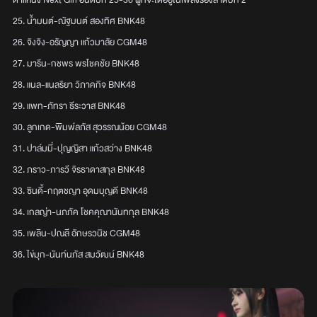
ตำแหน่ง Next Girl อันดับที่ 25-36 ผู้ที่จะได้อยู่ในเพลงรองลำดับที่ 2
25. น้ำมนต์-ณัฐมนต์ สองทิศ BNK48
26. จิงจิง-อรัญญา แก้วมาลัย CGM48
27. มารีน-กชพร พรโชคชัย BNK48
28. แนล-แนลริยา วิภาคกิจ BNK48
29. แพท-ภัทรา ธีระวาส BNK48
30. ลูกเกด-พิมพ์ลภัส สุวรรณน้อย CGM48
31. ปาล์มมี่-ปุญญิสา แก้วสว่าง BNK48
32. ภราว-ภารวี จิรธาดาสกุล BNK48
33. ซินดี้-กฤตชญา อุดมบุญดี BNK48
34. เกลญ่า-นภภัค โชคคุณานันทกุล BNK48
35. เพลิน-ปณลี อักษรวนิช CGM48
36. ไข่มุก-นันท์นภัส สมวัฒน์ BNK48