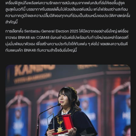
เครื่องพิสูจน์ถึงพลังแห่งความรักและการสนับสนุนจากแฟนคลับที่ส่งให้เธอขึ้นสู่จุด
สูงสุดในเวทีนี้ บรรยากาศในฮอลล์เต็มไปด้วยเสียงเฮดังสนั่น แท่งไฟส่องสว่างสะท้อน
ความภาคภูมิใจและความปลื้มปิติของทุกคนที่ร่วมเป็นส่วนหนึ่งของประวัติศาสตร์ครั้ง
สำคัญนี้
การเลือกตั้ง Senbatsu General Election 2025 ได้ปิดฉากลงอย่างยิ่งใหญ่ แต่เรื่อง
ราวของ BNK48 และ CGM48 ยังคงดำเนินต่อไปพร้อมกับก้าวใหม่ของเหล่าไอดอลที่
มุ่งมั่นพัฒนาตัวเอง เพื่อสร้างความประทับใจให้กับแฟน ๆ ต่อไป ขอแสดงความยินดี
กับแพนเค้ก BNK48 กับความสำเร็จอันยิ่งใหญ่นี้