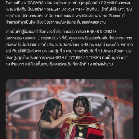
Twintail’ และ ‘GAGAGA’ ก่อนเข้าสู่โหมดแบทเทิลสุดดุเดือดกับ CGM48 ที่มาพร้อม
เพลงพลังเต็มเปี่ยมอย่าง ‘Totsuzen Do love me! - โทษทีนะ...รักกันได้ไหม?’, ‘ฝน
ราคะ’ และ ‘ปริศนาห้องหัวใจ’ ปิดท้ายด้วยเซอร์ไพรส์เปิดตัวเพลงใหม่ ‘Rumor’ ที่
ทำเอาเวทีลุกเป็นไฟ เสียงเชียร์จากแฟนคลับกระหึ่มฮอลล์ตลอดงาน
จากนั้นเข้าสู่ช่วงเวลาไฮไลต์ของค่ำคืน การประกาศผล BNK48 & CGM48
Senbatsu General Election 2025 ที่เป็นจุดรวมพลังของแฟนคลับทั่วประเทศ การ
แข่งขันครั้งนี้มีสมาชิกจากทั้งสองวงลงสมัครทั้งหมด 48 คน และปีนี้ แพนเค้ก-พิทยาภ
รณ์ เกียรติฐิตินันท์ จาก BNK48 รุ่นที่ 3 สามารถคว้าอันดับที่ 1 ไปครอง ด้วยคะแนน
โหวตสูงสุดเป็นประวัติการณ์ของ 48TH ที่ 277,696.52 TOKEN คิดเป็นมูลค่ากว่า
18 ล้านบาท ส่งให้เธอขึ้นแท่นเซ็นเตอร์ของซิงเกิลหลักที่ 19 อย่างสง่างาม