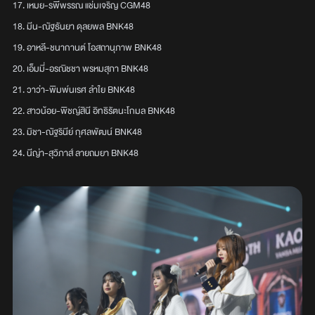
17. เหมย-รพีพรรณ แช่มเจริญ CGM48
18. มีน-ณัฐธันยา ดุลยพล BNK48
19. อาหลี-ชนากานต์ โอสถานุภาพ BNK48
20. เอ็มมี่-อรณิชชา พรหมสุภา BNK48
21. วาว่า-พิมพ์นเรศ ลำใย BNK48
22. สาวน้อย-พิชญ์สินี อิทธิรัตนะโกมล BNK48
23. มิชา-ณัฐรินีย์ กุศลพัฒน์ BNK48
24. นีญ่า-สุวิภาส์ ลายถมยา BNK48