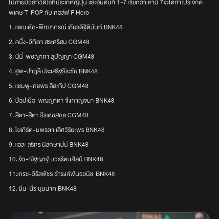
ไปถ่ายมิวสิกวิดีโอที่ประเทศญี่ปุ่น และอันดับที่ 1-7 เรียกว่า คามิ 7จะได้ทำโปรเจ็กต์
พิเศษ T-POP กับ กอล์ฟ F Hero
1. แพนเค้ก-พิทยาภรณ์ เกียรติฐิตินันท์ BNK48
2. คนิ้ง-วิทิตา สระศรีสม CGM48
3. นีนี่-พิชญาภา สุปัญญา CGM48
4. ฮูพ-ปาฏลี ประเสริฐธีระชัย BNK48
5. แชมพู-กชพร ลีละทีป CGM48
6. ป๊อปเป้อ-พิณญาดา จึงกาญจนา BNK48
7. สิตา-สิตา ธีรเดชสกุล CGM48
8. โยเกิร์ต-นพรดา เลิศวิริยะพร BNK48
9. แอล-สิริกร นิลกษาปน์ BNK48
10. จิว-ณัฐญาฐ์ บวรรัตนศิลป์ BNK48
11.เกรซ-วิรัลพัชร ธำรงค์พันธวนิช BNK48
12. นีน-นีร บุนนาค BNK48