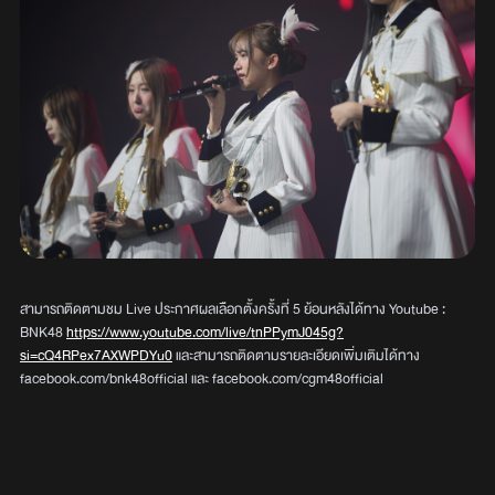
สามารถติดตามชม Live ประกาศผลเลือกตั้งครั้งที่ 5 ย้อนหลังได้ทาง Youtube :
BNK48
https://www.youtube.com/live/tnPPymJ045g?
si=cQ4RPex7AXWPDYu0
และสามารถติดตามรายละเอียดเพิ่มเติมได้ทาง
facebook.com/bnk48official และ facebook.com/cgm48official