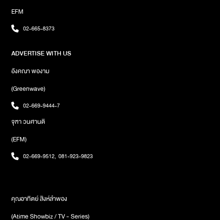
คุณอั้ม ณัฐพงษ์อรุณเนตร์ นั่งแท่นกำกับผู้ภาพยนตร์ และคุณบอย
EFM
เขมราฐ นักแต่งเพลงชื่อดัง ช่วยสะบัดปากกาเขียนเพลงประกอบ
ภาพยนตร์ 2 เวอร์ชั่น คือ “หมกกบ” และ “มนต์รักจิ้งหรีด” นอกจากนี้
02-665-8373
เพลงประกอบภาพยนตร์เวอร์ชั่น อย่างเพลง“หมกกบ”ชมมิวสิกวิดีโอ
ผ่านYouTube :BNK48 และขอเพลงนี้เข้ามาได้ที่ คลื่นวิทยุ
ADVERTISE WITH US
EFM94ภาพ : iAM
อังคณา พองาม
(Greenwave)
02-669-9444-7
จุฑา วนศานติ
(EFM)
02-669-9512
,
081-923-9823
คุณอาทิตย์ สิงห์ลำพอง
(Atime Showbiz / TV - Series)