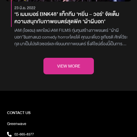
Colorcon Wink ที่มาพร้อมชุดเซ็มบัตสึสีชมพูหวานชวนให้นึกถึงกลีบ
23 มิ.ย. 2022
ดอกซากุระในญี่ปุ่น รวมถึงเปิดตัวเพลงรองอย่าง Chouhatsu no
‘5 เมมเบอร์ BNK48’ แท็กทีม ‘หยิ่น – วอร์’ จัดเต็ม
Aozora และ 11-Gatsu no Anklet พร้อมเปิดตัวสมาชิก BNK48 รุ่นที่
ความสนุกกับภาพยนตร์สุดพีค ‘ผ้าผีบอก’
6 อย่างเป็นทางการ ท่ามกลางเสียงกรี๊ดปักเมนจากแฟน ๆ ทั่วฮอลล์ช่วง
เวลาสุดพิเศษที่สร้างความประทับใจไม่รู้ลืม คือการประกาศสำคัญบน
iAM (ไอแอม) แตกไลน์ iAM FILMS ทุ่มทุนสร้างภาพยนตร์ “ผ้าผี
เวที ว่า ป๊อปเป้อ-พิณญาดา จึงกาญจนา จะก้าวขึ้นมารับตำแหน่ง ชิไฮ
บอก”ชิมลางแนว comedy horrorโดยได้ คุณมะเดี่ยว ชูเกียรติ ศักดิ์วีระ
นิน หรือผู้จัดการวงคนใหม่ของ BNK48 อย่างเป็นทางการ ต่อจากรุ่นพี่
กุล มาเป็นโปรดิวเซอร์และเขียนบทภาพยนตร์ ซึ่งดีไซน์เรื่องนี้เป็นการ
คนเก่ง เฌอปราง อารีย์กุล โดยเธอจะสิ้นสุดการเป็นสมาชิกภายในเดือน
ดีไซน์ที่แปลกใหม่ ใส่ใจจินตนาการ ครบรสความสนุกอีกทั้งวางคอน
สิงหาคม 2568 และเดินหน้าสู่บทบาทใหม่ในฐานะผู้ดูแลทิศทางของวง
เซ็ปต์เนื้อเรื่ององค์ประกอบศิลปะ ผู้หญิง ความลึกลับทูตผีปีศาจ โดย
อย่างเต็มตัวงานนี้นับเป็นก้าวสำคัญของทั้ง BNK48 CGM48 ที่ไม่เพียง
ภาพรวมภาพยนตร์ “ผ้าผีบอก”ไม่น่ากลัวจนเกินไปซึ่งชูกลยุทธ์พล็อต
VIEW MORE
สะท้อนถึงการเติบโตตลอด 8 ปีที่ผ่านมา แต่ยังตอกย้ำถึงพลังของการ
เรื่องผูกเรื่องให้น่าสนใจด้วยเรื่องราวปมปริศนา “ผ้า” ล้านนากับล้าน
เดินหน้าสู่อนาคตอย่างมั่นคง เต็มไปด้วยความหวัง รอยยิ้ม และความรัก
ช้างจินตนาการเรื่องราวเชื่อมโยง 2 ยุค สร้างสรรค์ผลงานย้อนยุคไป
ที่ยังคงเชื่อมโยงหัวใจของไอดอลและแฟนคลับเอาไว้อย่างเหนียวแน่น รอ
กว่า 1000 ปี และยุคปัจจุบัน เน้นสร้างสรรค์เสื้อผ้าให้มีเอกลักษณ์ผสม
ติดตามการเดินทางต่อไปของ BNK48 CGM48 กันได้เลยภาพ :
ผสานระหว่างวัฒนธรรมภาคเหนือและภาคอิสาน ภาพยนตร์เรื่อง “ผ้า
BNK48 / CGM48
ผีบอก” ได้นักแสดงนำหญิง 5 เมมเบอร์วง BNK48 ได้แก่ วี วีรยา
จาง,โมบายล์ พิมรภัสผดุงวัฒนะโชค, น้ำหนึ่ง มิลิน ดอกเทียน, ปูเป้ จิร
ดาภา อินทจักร”และจีจี้ ณัฐกุล พิมพ์ธงชัยกุล”ด้านนักแสดงนำฝ่าย
CONTACT US
ชายได้"หยิ่น อานันท์ ว่อง กับ วอร์ วนรัตน์ รัศมีรัตน์” คู่จิ้นฮอตระดับ
Greenwave
ประเทศร่วมงานกับ iAM FILMS ครั้งแรกนอกจากนี้ยังมีนักแสดง
คุณภาพสร้างสีสันความสนุกอาทิ บอส สหรัฐ หอมแสง เป็นต้น ในครั้งนี้
02-665-8377