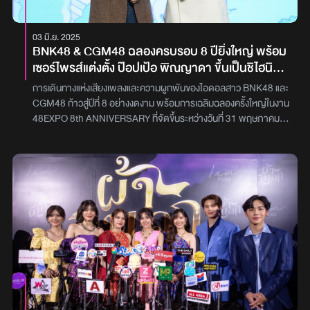
03 มิ.ย. 2025
BNK48 & CGM48 ฉลองครบรอบ 8 ปียิ่งใหญ่ พร้อม
เซอร์ไพรส์แต่งตั้ง ป๊อปเป้อ พิณญาดา ขึ้นเป็นชิไฮนิน
คนใหม่ของ BNK48
การเดินทางแห่งเสียงเพลงและความผูกพันของไอดอลสาว BNK48 และ
CGM48 ก้าวสู่ปีที่ 8 อย่างงดงาม พร้อมการเฉลิมฉลองครั้งใหญ่ในงาน
48EXPO 8th ANNIVERSARY ที่จัดขึ้นระหว่างวันที่ 31 พฤษภาคม –
2 มิถุนายน 2568 ณ MCC Hall, The Mall Lifestore บางกะปิ
ท่ามกลางบรรยากาศสุดอบอุ่นจากแฟนคลับที่เดินทางมาร่วมเป็นส่วน
หนึ่งของช่วงเวลาแห่งความทรงจำกว่า 80 ชีวิตจากทั้ง BNK48 และ
CGM48 มาร่วมมอบความสุขแบบใกล้ชิดผ่านกิจกรรมมากมาย ไม่ว่า
จะเป็น Kamihikouki พับกระดาษสื่อใจ, Chat Shake Shot ถ่ายวิดีโอ
สุดคิ้วท์, Group Heart-Touch แปะสติ๊กเกอร์หัวใจ, Group
Handshake จับมือทักทาย, Janken เป่ายิงฉุบ, Black Room! ห้องดำ
ในตำนาน, Heart to Heart เขียนข้อความจากใจถึงแฟน ๆ และ Sport
Game สนุกสุดมันไปกับเกมแชร์บอล รวมถึงการแสดงพิเศษจากตู้ปลา
ไลฟ์โชว์ที่ทุกคนรอคอย พร้อมแฟนมีต 6 โชว์จากเมมเบอร์ทุกรุ่น ที่จัด
เต็มทั้งร้อง เล่น เต้น ถ่ายทอดพลังและความรักต่อแฟนคลับแบบไม่มีกั๊ก
อีกหนึ่งไฮไลต์ของงาน คือการเปิดตัวซิงเกิลที่ 19 ของ BNK48