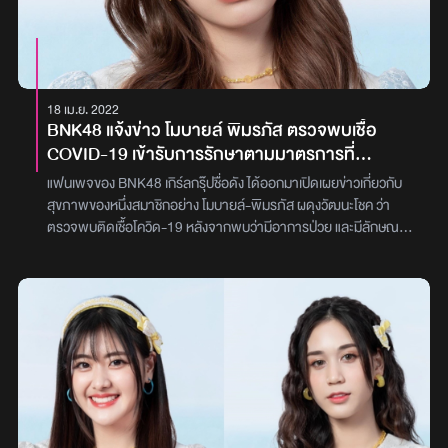
18 เม.ย. 2022
BNK48 แจ้งข่าว โมบายล์ พิมรภัส ตรวจพบเชื้อ
COVID-19 เข้ารับการรักษาตามมาตรการที่
ปลอดภัยแล้ว
แฟนเพจของ BNK48 เกิร์ลกรุ๊ปชื่อดัง ได้ออกมาเปิดเผยข่าวเกี่ยวกับ
สุขภาพของหนึ่งสมาชิกอย่าง โมบายล์-พิมรภัส ผดุงวัฒนะโชค ว่า
ตรวจพบติดเชื้อโควิด-19 หลังจากพบว่ามีอาการป่วย และมีลักษณ
อาการคล้ายติดเชื้อโควิด-19 จึงเดินทางไปเข้ารับการตรวจแบบ RT-
PCR ที่โรงพยาบาล ก่อนจะได้รับแจ้งผลในเวลาต่อมาว่าเป็นบวกโดย
เบื้องต้นเธอได้เข้าสู่กระบวนการรักษา ตามมาตรการที่ปลอดภัยแล้ว
ส่วนงานต่างๆ ของเธอในช่วงนี้จึงจำเป็นต้องถูกเลื่อนออกไปก่อนจนกว่า
จะรักษาหายดี ขณะที่แฟนคลับจำนวนมากต่างก็เข้าไปส่งข้อความเพื่อ
ให้กำลังใจ ขอให้หายเป็นปกติโดยเร็วภาพ : bnk48official.mobile /
bnk48official