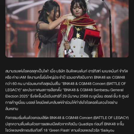
สนามรบแห่งไอดอลลุกเป็นไฟ! เมื่อ บริษัท อินดิเพนเด้นท์ อาร์ทิสท์ เมเนจเม้นท์ จำกัด
หรือ ค่าย iAM จัดงานครั้งยิ่งใหญ่ประจำปี รวมเอาศิลปินจาก BNK48 และ CGM48
กว่า 60 คน มาร่วมแบทเทิลสุดมันส์ใน "BNK48 & CGM48 Concert (BATTLE OF
LEGACY)" และประกาศผลการเลือกตั้ง "BNK48 & CGM48 Senbatsu General
Election 2025" ซึ่งจัดขึ้นเมื่อวันเสาร์ที่ 29 มีนาคม 2568 ณ ยูเนี่ยน ฮอลล์ ชั้น 6 ศูนย์
การค้ายูเนี่ยน มอลล์ โดยมีแฟนคลับแห่เข้าร่วมให้กำลังใจไอดอลในดวงใจอย่าง
ล้นหลาม
กิจกรรมเริ่มต้นด้วยคอนเสิร์ต BNK48 & CGM48 Concert (BATTLE OF LEGACY)
ปลุกความตื่นเต้นด้วยการแสดงเปิดตัวจากศิลปิน Quadlips ก่อนที่ BNK48 จะขึ้น
โชว์เพลงหลักของซิงเกิลที่ 18 ‘Green Flash’ ตามด้วยเพลงไวรัล ‘Saikyou