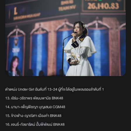
ตำแหน่ง Under Girl อันดับที่ 13-24 ผู้ที่จะได้อยู่ในเพลงรองลำดับที่ 1
13. เอิร์น-วชิราพร พัฒนพานิช BNK48
14. นานา-เพ็ญพิชญา บุญเสนอ CGM48
15. ข้าวฟ่าง-ญาณิศา เมืองคำ BNK48
16. แจนรี่-กัลยารัตน์ ปั้นพิพัฒน์ BNK48