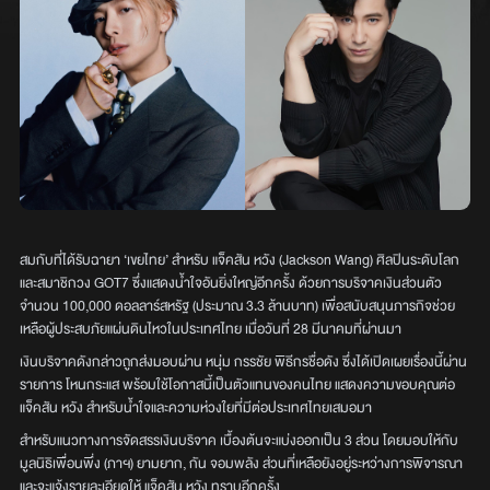
สมกับที่ได้รับฉายา ‘เขยไทย’ สำหรับ แจ็คสัน หวัง (Jackson Wang) ศิลปินระดับโลก
และสมาชิกวง GOT7 ซึ่งแสดงน้ำใจอันยิ่งใหญ่อีกครั้ง ด้วยการบริจาคเงินส่วนตัว
จำนวน 100,000 ดอลลาร์สหรัฐ (ประมาณ 3.3 ล้านบาท) เพื่อสนับสนุนภารกิจช่วย
เหลือผู้ประสบภัยแผ่นดินไหวในประเทศไทย เมื่อวันที่ 28 มีนาคมที่ผ่านมา
เงินบริจาคดังกล่าวถูกส่งมอบผ่าน หนุ่ม กรรชัย พิธีกรชื่อดัง ซึ่งได้เปิดเผยเรื่องนี้ผ่าน
รายการ โหนกระแส พร้อมใช้โอกาสนี้เป็นตัวแทนของคนไทย แสดงความขอบคุณต่อ
แจ็คสัน หวัง สำหรับน้ำใจและความห่วงใยที่มีต่อประเทศไทยเสมอมา
สำหรับแนวทางการจัดสรรเงินบริจาค เบื้องต้นจะแบ่งออกเป็น 3 ส่วน โดยมอบให้กับ
มูลนิธิเพื่อนพึ่ง (ภาฯ) ยามยาก, กัน จอมพลัง ส่วนที่เหลือยังอยู่ระหว่างการพิจารณา
และจะแจ้งรายละเอียดให้ แจ็คสัน หวัง ทราบอีกครั้ง