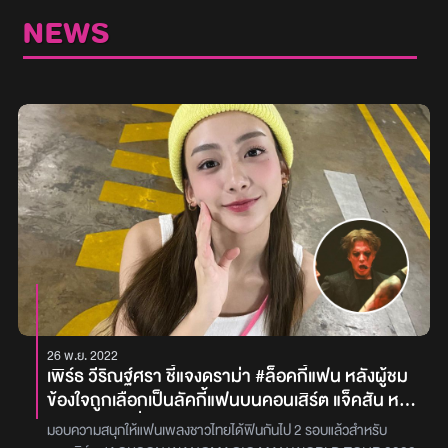
NEWS
26 พ.ย. 2022
เพิร์ธ วีริณฐ์ศรา ชี้แจงดราม่า #ล็อคกี้แฟน หลังผู้ชม
ข้องใจถูกเลือกเป็นลัคกี้แฟนบนคอนเสิร์ต แจ็คสัน หวัง
รอบวันเสาร์ที่ผ่านมา
มอบความสนุกให้แฟนเพลงชาวไทยได้ฟินกันไป 2 รอบแล้วสำหรับ