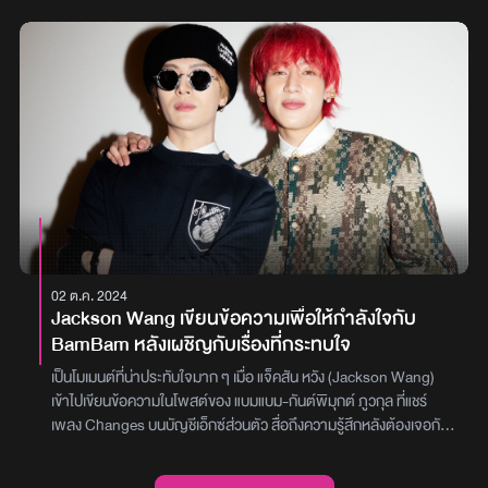
ในไทยและเมียนมาเมื่อวันที่ 28 มีนาคมที่ผ่านมาคิมซูลซู ประธานสภา
กาชาดเกาหลี เปิดเผยว่า มินนี่ ได้บริจาคเงินจำนวน 100 ล้านวอน เพื่อ
ช่วยเหลือการฟื้นฟูพื้นที่ประสบภัยในไทยและเมียนมา โดยก่อนหน้านี้
เธอยังเคยบริจาคเงิน 100 ล้านวอน เพื่อสนับสนุนการฟื้นฟูเหตุไฟป่า
รุนแรงทางภาคตะวันออกเฉียงใต้ของเกาหลีใต้ รวมถึงในปี 2023 เธอยัง
บริจาค 20 ล้านวอน เพื่อช่วยเหลือผู้ประสบภัยแผ่นดินไหวในตุรกีและซี
เรียมินนี่ เผยความรู้สึกต่อเหตุการณ์นี้ว่า “หัวใจฉันเจ็บปวดเมื่อได้ยิน
เรื่องราวของผู้ประสบภัยในเมียนมาและไทย โดยเฉพาะประเทศไทย
เพราะเป็นบ้านเกิดของฉัน ฉันรู้สึกเสียใจกับเหตุการณ์ที่เกิดขึ้น และ
อยากช่วยเหลือ แม้ว่าจะเป็นเพียงเล็กน้อยก็ตาม ฉันหวังว่าพื้นที่ที่ได้รับ
ผลกระทบจะฟื้นตัวโดยเร็ว เพื่อให้ผู้คนสามารถกลับมาใช้ชีวิตประจำวัน
ได้อย่างปลอดภัย”สภากาชาดเกาหลีมีแผนใช้เงินบริจาคของ มินนี่
02 ต.ค. 2024
สำหรับการบรรเทาทุกข์ฉุกเฉินในพื้นที่ประสบภัย โดยเน้นจัดหา อาหาร,
Jackson Wang เขียนข้อความเพื่อให้กำลังใจกับ
เวชภัณฑ์ และที่พักชั่วคราว เพื่อช่วยเหลือผู้ได้รับผลกระทบให้สามารถ
BamBam หลังเผชิญกับเรื่องที่กระทบใจ
ผ่านช่วงเวลาที่ยากลำบากนี้ไปได้ภาพ : x.com/G_I_DLE
เป็นโมเมนต์ที่น่าประทับใจมาก ๆ เมื่อ แจ็คสัน หวัง (Jackson Wang)
เข้าไปเขียนข้อความในโพสต์ของ แบมแบม-กันต์พิมุกต์ ภูวกุล ที่แชร์
เพลง Changes บนบัญชีเอ็กซ์ส่วนตัว สื่อถึงความรู้สึกหลังต้องเจอกับ
เรื่องที่ส่งผลกระทบต่อจิตใจโดย แจ็คสัน ยังคงแสดงออกถึงความรักและ
ความห่วงใยผ่านข้อความที่เป็นกำลังใจ ยืนยันว่าไม่ว่ายังไง เขาก็ยังรัก