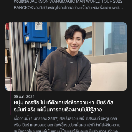
คอนเสิร์ต JACKSON WANGMAGIC MAN WORLD TOUR 2022
BANGKOKของศิลปินขวัญใจคนไทยอย่าง แจ็คสัน หวัง ซึ่งความพิเศษ
ที่นอกจากจะเลือกกรุงเทพฯ เป็นเมืองสำหรับการเปิดโชว์แรกของเวิลด์
ทัวร์แล้ว บนเวทีเขายังแสดงความสามารถทั้งโชว์ร้อง เต้น แสดง เต็มรูป
แบบเพื่อไม่ให้แฟนๆ ผิดหวัง อีกทั้งยังมีของขวัญเซอร์ไพรส์เล็กๆ น้อยๆ
ด้วยการสุ่มเลือกผู้ชมที่ถือบัตร ‘Magic 1 VIP PACKAGE’ ขึ้นไปร่วม
เป็นส่วนหนึ่งของโชว์บนเวที ซึ่งนี้คือหนึ่งซีนเด็ดที่หลายคนใฝ่ฝันสักครั้ง
แต่แล้วในบรรยากาศของความสุขกลับมีกลิ่นดราม่าโชยมาทันทีหลังจบ
คอนเสิร์ตในรอบวันเสาร์ (26 พฤศจิกายน) เพราะผู้ชมหลายคนรู้สึก
ข้องใจถึงการคัดเลือกแฟนคลับผู้โชคดีหรือที่เรียกว่า ‘ลัคกี้แฟน’ ที่จะได้
ขึ้นเวทีไปร่วมโชว์ของรอบการแสดงดังกล่าว เพราะวิธีการแตกต่างไป
จากรอบแรกตรงที่ทีมงานเป็นเลือก แทนที่จะเป็น แจ็คสัน หวัง เป็นคน
เลือก ซึ่งแฟนคลับผู้โชคดีคนนั้นก็คือ เพิร์ธ วีริณฐ์ศรา นักแสดงสาวที่
มีชื่อเสียงจากผลงานซีรีส์ จนมีการตั้งคำถามว่านี่อาจเป็นอีกครั้งที่มี
การใช้พริวิเลจ หรืออภิสิทธิ์ของความเป็นคนดังเพื่อประโยชน์ส่วนตัว
05 ม.ค. 2024
หรือไม่?หลังจบการแสดงในรอบดังกล่าว แฟนคลับจำนวนไม่น้อยเข้าไป
หนุ่ม กรรชัย ไม่แก้ตัวเคยส่งข้อความหา เบียร์ ภัส
แสดงความคิดเห็นถึงประเด็นนี้ จน #ล็อคกี้แฟน ทะยานติดเทรนทวิต
รนันท์ จริง แต่เป็นการคุยเรื่องงานไม่มีชู้สาว
เตอร์ในอันดับที่ 1 พร้อมกันนี้ยังมีการแชร์ภาพแชตซึ่งอ้างว่าเป็นการ
สนทนาระหว่าง เพิร์ธ กับ ทีมงานในคอนเสิร์ต โดยมีการส่งสัญญาณว่า
เมื่อวานนี้ (4 มกราคม 2567) ศิลปินสาว เบียร์-ภัสรนันท์ อัษฎมงคล
เธอสวมกางเกงสีม่วง ฝากทีมงานเล็งเธอด้วย อีกทั้งยังมีวิดีโอบางช่วง
หรือ เบียร์ เดอะวอยซ์ ออกไลฟ์ชี้แจงประเด็นดราม่าที่กำลังได้รับความ
บางตอนซึ่งแสดงให้เห็นว่า แจ็คสัน ยังเดินไม่ถึงแถวที่เธอยืนอยู่ แต่กลับมี
สนใจจากโซเชียลมีเดียในขณะนี้ โดยเธอได้ยอมรับในส่วนที่กระทำผิด