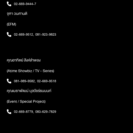
02-669-9444-7
จุฑา วนศานติ
(EFM)
02-669-9512
,
081-923-9823
คุณอาทิตย์ สิงห์ลำพอง
(Atime Showbiz / TV - Series)
081-989-9582
,
02-669-9518
คุณเมธาพัฒน์ บุลวัชร์ธนนนท์
(Event / Special Project)
02-669-8779
,
083-629-7829