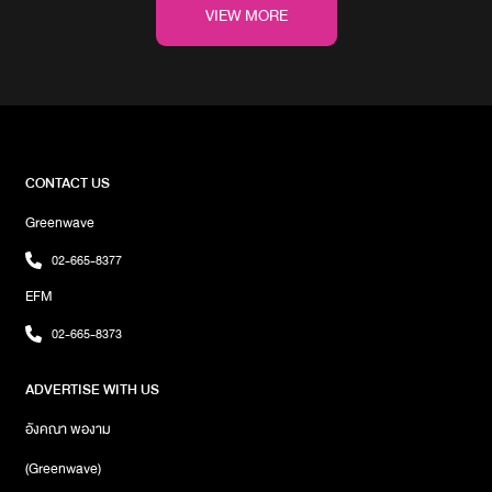
และพร้อมจะเคียงข้างแบบนี้เสมอ“คนรอบตัวเราโดยเฉพาะใน
VIEW MORE
อุตสาหกรรมบันเทิง สิ่งเดียวที่พวกเขาใส่ใจคือการใช้ชีวิตของพวกเขา
เหมือนกับที่นายก็ต้องใช้ชีวิตในแบบของนาย เราต่างมีเจตนาที่ต่างกัน
นั่นคือความจริงของชีวิต“เราทุกคนต่างก็ผ่านมันมา เพียงแต่อยู่ในแง่มุม
ที่ต่างกัน อย่ามองมันในแง่ลบ เพราะบางครั้งเราก็ต้องเห็นแก่ตัวบ้าง เพื่อ
ทำในสิ่งที่ถูกต้องให้กับตัวเอง และนั่นไม่ใช่เรื่องที่แย่เสมอไปหรอกนะ เรา
ทุกคนมีทางเลือก จงเลือกมันอย่างมั่นใจ“อยู่ในที่ที่นายจะได้รับการชื่นชม
อย่างลืมว่านายเป็นใคร รักนายในแบบที่นายเป็นนะ และอีกอย่างหนึ่งนะ
CONTACT US
แบม ผู้ชมผู้ฟังของนายรักนาย นายคือเหตุผล ไม่ใช่สิ่งอื่นใด
Greenwave
เลย”ข้อความดังกล่าวก็ถูกแฟน ๆ นำไปแชร์ต่อเพื่อแบ่งปันโมเมนต์สุด
อบอุ่นนี้ โดยเฉพาะบรรดาอากาเซ่ที่เห็นแล้วถึงกับน้ำตาซึม ประทับใจใน
02-665-8377
มิตรภาพ ชื่นชมในความรักและความเป็นห่วงกันและกัน ซัปพอร์ตกัน
EFM
อย่างดีเสมอมาไม่ว่าใครจะต้องเจอกับเรื่องดีหรือร้ายอย่างไรภาพ :
BamBam
02-665-8373
ADVERTISE WITH US
อังคณา พองาม
(Greenwave)