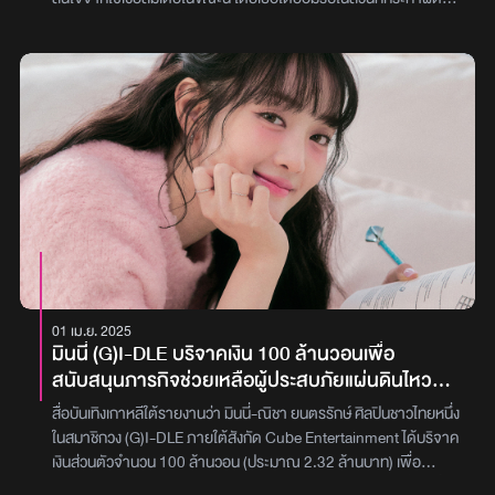
ทีมงานชี้ไปในแถวและพยายามเปิดทางเพื่อพาเธอออกมาเพื่อขึ้นเวที ซึ่ง
และก็ได้ปฏิเสธในส่วนที่ถูกแฉและนำเสนอแบบใส่ไข่ ร่วมถึงถูกอัดคลิป
หลายคนมองว่าหากเป็นการล็อคจริงๆ ก็ดูจะไม่เป็นธรรมกับแฟนคลับที่
เสียงมาเผยแพร่จนทำให้เสียหาย ซึ่งส่วนนี้เธอบอกว่าได้ปรึกษากับทีม
อยู่ในโซนนั้นเท่าใดนักจากนั้นไม่นาน เพิร์ธ ก็ได้ออกมาเคลื่อนไหวถึง
กฎหมายเพื่อดำเนินการแล้วแต่ในช่วงท้ายที่เธอมีการตัดพ้อว่า หากไม่
ดราม่าที่เกิดขึ้นด้วยการโพสต์ข้อความผ่านทวิตเตอร์ส่วนตัว บอกว่า
เป็นคนดังจะมีคนสนใจเรื่องนี้ขนาดนี้หรือไม่ เรื่องของเธอจะกลายเป็น
เธอเองก็เป็นแฟนคลับคนหนึ่งที่สนับสนุนผลงานและชื่นชอบ แจ็คสัน หวัง
วาระแห่งชาติหรือเปล่า และก็มีการพูดถึงพิธีกรชื่อดังที่แต่งงานมีลูกแล้ว
ไม่ต่างจากทุกคน ยืนยันว่าเหตุการณ์ดังกล่าวไม่ได้มีการใช้อภิสิทธิ์
ยังเคยกดหัวใจให้ และส่งข้อความไดเร็กมาหาเธอด้วย ทำเอาคนที่ดูไลฟ์
ความเป็นคนดังในการล็อคตัวเพื่อขึ้นไปร่วมโชว์ใกล้ชิดกับศิลปินแต่อย่าง
เกือบ 300,000 คนตาลุกวาว พร้อมกับพุ่งเป้าไปว่าพิธีกรคนดังจะเป็น
ใด“พี่แจ็คเป็นศิลปินระดับโลก ส่วนเพิร์ธเองก็เป็นแฟนคลับธรรมดาๆ
ใครล่าสุดหวยไปออกที่ พี่หนุ่ม กรรชัย พิธีกรสุดฮอตแห่งรายการโหนก
คนหนึ่ง ที่เป็นหนึ่งในผู้ที่ชื่นชอบและชื่นชมพี่แจ็คเหมือนใครหลายๆ คนนะ
ระแส อีกรอบ มีคนทักไปสอบถามเรื่องนี้เยอะ จนพี่หนุ่ม ต้องออกมาพูด
คะ และพร้อมที่จะสนับสนุนพี่แจ็คเสมอ การที่เพิร์ธได้ถูกเลือกในวันนี้มัน
ถึงประเด็นที่ถูกโยง พร้อมกับยอมรับว่า ตอนที่เห็นข่าวถึงกับขนหัวลุก ที่
ก็เป็นสิ่งที่เพิร์ธเองก็ตกใจมากเช่นกัน แต่กลับกันก็รู้สึกดีใจมากๆ ที่ได้
ผ่านมาเคยส่งข้อความไปหาเบียร์จริง แต่เป็นการพูดคุยกันแค่เรื่องงาน
ใกล้ศิลปินที่ชื่นชอบค่ะ เพิร์ธจะขอชี้แจงกับทุกๆ คนอย่างบริสุทธิ์ใจจริงๆ
เท่านั้น ไม่เคยมีการคุยนอกประเด็นหรือไปในทางชู้สาว ส่วนข้อความที่
ค่ะว่าเหตุการณ์วันนี้ทั้งหมดที่เกิดขึ้นไม่ได้มีการมาล็อคอภิสิทธิ์นี้ไว้ให้
บอกว่า ‘น่ารัก’ ไม่มั่นใจ ขอกลับไปเช็คก่อน แล้วจะบอกอีกครั้งใน
01 เม.ย. 2025
เพิร์ธเลยนะคะ อยากให้พี่ๆ ทุกๆ คนมองเพิร์ธเป็นแค่จุดเล็กๆ ในวงการ
รายการโหนกระแสภาพ : kanchaiขอบคุณข้อมูลจาก : เรื่องเล่าเช้านี้
มินนี่ (G)I-DLE บริจาคเงิน 100 ล้านวอนเพื่อ
และเป็นเสมือนแฟนคลับที่รักในศิลปินของเราเหมือนทุกๆ คนค่ะ เพิร์ธ
สนับสนุนภารกิจช่วยเหลือผู้ประสบภัยแผ่นดินไหวทั้ง
ต้องขอโทษแฟนคลับพี่แจ็คทุกๆ คนที่ทำให้เกิดความเข้าใจผิดนะคะ ยังไง
ในไทยและเมียนมา
ก็ตาม เพิร์ธจะสนับสนุนพี่แจ็คอย่างเต็มที่เหมือนกันกับพี่ๆ แฟนคลับ
สื่อบันเทิงเกาหลีใต้รายงานว่า มินนี่-ณิชา ยนตรรักษ์ ศิลปินชาวไทยหนึ่ง
ทุกๆ คนค่ะ”ภาพ : perthkvsr
ในสมาชิกวง (G)I-DLE ภายใต้สังกัด Cube Entertainment ได้บริจาค
เงินส่วนตัวจำนวน 100 ล้านวอน (ประมาณ 2.32 ล้านบาท) เพื่อ
สนับสนุนภารกิจช่วยเหลือและเยียวยาผู้ประสบภัยแผ่นดินไหวที่เกิดขึ้น