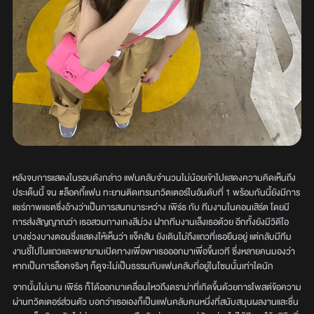
หลังจบการแสดงในรอบดังกล่าว แฟนคลับจำนวนไม่น้อยเข้าไปแสดงความคิดเห็นถึง
ประเด็นนี้ จน #ล็อคกี้แฟน ทะยานติดเทรนทวิตเตอร์ในอันดับที่ 1 พร้อมกันนี้ยังมีการ
แชร์ภาพแชตซึ่งอ้างว่าเป็นการสนทนาระหว่าง เพิร์ธ กับ ทีมงานในคอนเสิร์ต โดยมี
การส่งสัญญาณว่า เธอสวมกางเกงสีม่วง ฝากทีมงานเล็งเธอด้วย อีกทั้งยังมีวิดีโอ
บางช่วงบางตอนซึ่งแสดงให้เห็นว่า แจ็คสัน ยังเดินไม่ถึงแถวที่เธอยืนอยู่ แต่กลับมีทีม
งานชี้ไปในแถวและพยายามเปิดทางเพื่อพาเธอออกมาเพื่อขึ้นเวที ซึ่งหลายคนมองว่า
หากเป็นการล็อคจริงๆ ก็ดูจะไม่เป็นธรรมกับแฟนคลับที่อยู่ในโซนนั้นเท่าใดนัก
จากนั้นไม่นาน เพิร์ธ ก็ได้ออกมาเคลื่อนไหวถึงดราม่าที่เกิดขึ้นด้วยการโพสต์ข้อความ
ผ่านทวิตเตอร์ส่วนตัว บอกว่าเธอเองก็เป็นแฟนคลับคนหนึ่งที่สนับสนุนผลงานและชื่น