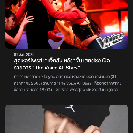
แจ็คสัน หวัง โดยซิงเกิลนี้เขายังได้ ดิลจิต โดซานจ์ (Diljit Dosanjh)
ศิลปินและนักแต่งเพลงชื่อดังจากอินเดีย มาร่วมเติมเสน่ห์ในพาร์ตร้อง
และร่วมแสดงในมิวสิกวิดีโอ สร้างมูดแอนด์โทนใหม่ที่ลงตัวและน่าจดจำ
มิวสิกวิดีโอของ ‘BUCK’ ยังคงใช้ภาษาภาพแบบภาพยนตร์ที่เป็นซิก
เนเจอร์ของ แจ็คสัน หวัง ถ่ายทอดเรื่องราวเข้มข้นและเปี่ยมพลัง ทั้งในแง่
ของอารมณ์ ท่าเต้น และภาพลักษณ์ที่แข็งแรง นำโดยประโยคเด็ดจาก
เนื้อเพลงที่ว่า “I dreamed of going all the way to hell to deal with
you” สะท้อนจิตวิญญาณและตัวตนของเขาอย่างชัดเจน โดยไม่ผ่าน
01 ส.ค. 2022
การปรุงแต่งใด ๆแจ็คสัน ยังเคยเล่าถึงเพลงนี้ว่าได้รับแรงบันดาลใจจาก
สุดเซอร์ไพรส์! “แจ็คสัน หวัง” ขึ้นแสดงโชว์ เปิด
แนวคิด ‘ผมเคยฝันว่าจะลงนรกเพื่อไปจัดการคุณ’ ซึ่งสอดคล้องกับธีม
รายการ “The Voice All Stars”
หลักของ MAGIC MAN 2 ที่พูดถึงความเจ็บปวด การเติบโต การสูญ
เสียตัวตน ความรู้สึกของการถูกปฏิเสธ ไปจนถึงมุมลึกที่เขาไม่เคยเปิด
ทำเอาเหล่าอากาเซ่ใจฟูกันเลยทีเดียว หลังจากเมื่อคืนที่ผ่านมา (31
เผยกับใครมาก่อนโดย MAGIC MAN 2 มีกำหนดเปิดตัวอย่างเป็น
กรกฎาคม 2565) รายการ “The Voice All Stars” ที่ออกอากาศทาง
ทางการในเดือนกรกฎาคมนี้ แต่ระหว่างนี้แฟน ๆ สามารถเข้าไปชมมิวสิก
ช่องวัน 31 เวลา 18.00 น. จัดเซอร์ไพรส์สุดพิเศษจากศิลปินสุดฮอต
วิดีโอและฟังเพลง ‘BUCK’ ได้แล้วทาง YouTube : Jackson
ระดับโลก “แจ็คสัน หวัง” ขึ้นแสดงโชว์ “The Voice All Stars
Wangภาพ : Jackson Wang
PresentsJackson WangMagic Man XR Live World Premier”
สำหรับโชว์พิเศษในครั้งนี้ทำเอาตื่นตาตื่นใจสุด ๆ เพราะ “แจ็คสัน หวัง”
มาพร้อมกับ 2 เพลงใหม่จากอัลบั้ม ‘MAGIC MAN’ ที่กำลังจะเตรียม
ปล่อยให้แฟน ๆ ได้ฟังกันในวันที่ 9 กันยายนนี้ ทั้งเพลง “Champagne
Cool” และ “Cruel” พร้อมลีลาการเต้นบนเวทีสุดพริ้วที่จัดมาให้แฟน ๆ