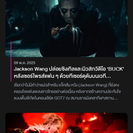
09 พ.ค. 2025
Jackson Wang ปล่อยซิงเกิลและมิวสิกวิดีโอ ‘BUCK’
หลังเซอร์ไพรส์แฟน ๆ ด้วยทีเซอร์ดุดันบนเวที
คอนเสิร์ต GOT7
เรียกว่าไม่มีคำว่าแผ่วสำหรับ แจ็คสัน หวัง (Jackson Wang) ที่ยังคง
ครองใจแฟนเพลงชาวไทยอย่างต่อเนื่อง หลังจากสร้างความประทับใจ
แบบเต็มพิกัดในคอนเสิร์ต GOT7 ณ สนามราชมังคลากีฬาสถาน
พร้อมเซอร์ไพรส์ด้วยทีเซอร์ซิงเกิลใหม่ ‘BUCK’ ให้แฟน ๆ ได้ฟังเป็นน้ำ
จิ้ม ล่าสุดเขาก็ไม่ปล่อยให้รอนาน ปล่อยเพลงเต็มและมิวสิกวิดีโอออกมา
ให้ชมพร้อมกันแล้ว‘BUCK’ คือซิงเกิลแดนซ์ลำดับที่ 3 จากอัลบั้ม
MAGIC MAN 2 ที่มากับจังหวะดนตรีเร้าใจ โชว์สเตปการเต้นทรงพลัง
ในแบบฉบับตัวพ่อ พร้อมเอกลักษณ์ทางดนตรีและภาพที่ชัดเจนแบบ