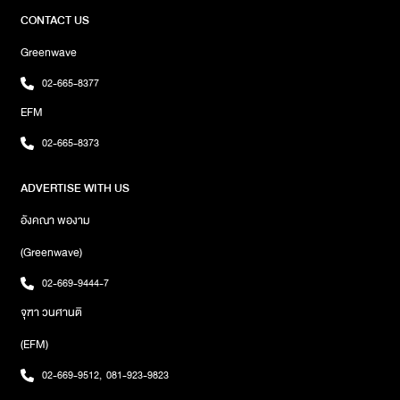
รีมิกซ์นี้เพิ่งปล่อยออกมาเมื่อวันที่ 27 เมษายนที่ผ่านมา และทันทีที่ปล่อย
CONTACT US
ก็ได้รับความสนใจจากแฟนเพลงทั่วโลกอย่างล้นหลาม เสริมทัพให้กับ
Greenwave
ความสำเร็จของ ‘GBAD’ ที่ก่อนหน้านี้เคยถูกรีมิกซ์ร่วมกับทั้ง Jason
The Ween อินฟลูเอนเซอร์ชื่อดัง และ Number_i วงดนตรีญี่ปุ่นสุด
02-665-8377
ฮอตที่พาเพลงพุ่งทะยานขึ้นอันดับ 1 บนชาร์ตเพลงญี่ปุ่นแบบติดลมบน
EFM
มาแล้วท่ามกลางความร้อนแรงนี้ แจ็คสัน ยังไม่หยุด! เพราะทั้งหมดนี้เป็น
เพียงจุดเริ่มต้นของการเดินหน้าอัลบั้มใหม่ Magic Man 2 ที่มีกำหนด
02-665-8373
ปล่อยในปีนี้ หลังเปิดตัวด้วยซิงเกิลแรก ‘High Alone’ ที่ขึ้นอันดับ 1 บน
iTunes ถึง 22 ประเทศ และ ‘GBAD’ ที่กำลังยึดหัวใจแฟนเพลงทั่วโลก
ADVERTISE WITH US
ในทุกเวอร์ชันอย่างแท้จริงภาพ : TEAMWANGrecords
อังคณา พองาม
(Greenwave)
02-669-9444-7
จุฑา วนศานติ
(EFM)
02-669-9512
,
081-923-9823