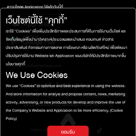
ดาวน์โหลด Application ได้แล้ววันนี้ที่
เว็บไซต์นี้ใช้ “คุกกี้”
เราใช้ “Cookies” เพื่อเพิ่มประสิทธิภาพและประสบการที่ดีในการใช้งานเว็บไซต์ และ
จัดเก็บข้อมูลเพื่อนำมาวิเคราะห์ประมวลผลและนำเสนอ คอนเทนต์ ข่าวสาร
ประชาสัมพันธ์ กิจกรรมทางการตลาด การโฆษณา หรือ ผลิตภัณฑ์ใหม่ เพื่อพัฒนา
ติดต่อสอบถาม / แจ้งปัญหาการใช้งาน
ปรับปรุงการใช้งาน Website และ Application ของบริษัทให้มีประสิทธิภาพมากขึ้น
นโยบายคุกกี้
atimeplatform@atimemedia.com
We Use Cookies
บริษัท จีเอ็มเอ็ม มีเดีย จำกัด (มหาชน)
We use “Cookies” to optimize and best experience in using the website.
And store information for analyst and propose content, news, marketing
เลขที่ 50 อาคาร จีเอ็มเอ็ม แกรมมี่ เพลส ถนนสุขุมวิท21 (อโศก)
activity, advertising, or new products for develop and improve the use of
แขวงคลองเตยเหนือ เขตวัฒนา กรุงเทพ 10110
the Company's Website and Application to be more efficiency.
(Cookie
Policy)
Follow Us
ยอมรับ