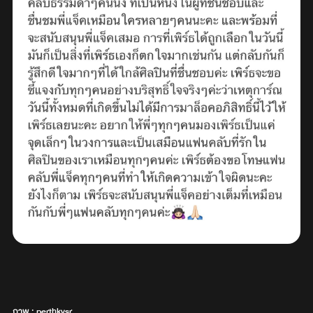
ภาพ : perthkvsr