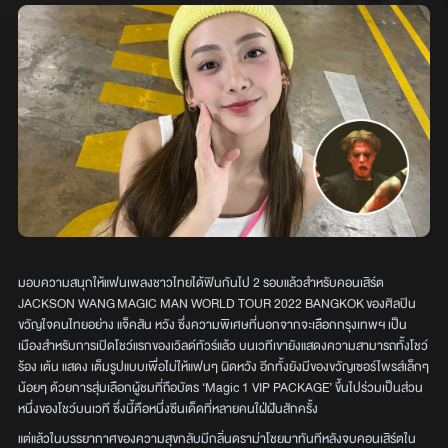
มอบความสนุกให้แฟนเพลงชาวไทยได้ฟินกันไป 2 รอบแล้วสำหรับคอนเสิร์ต
JACKSON WANG MAGIC MAN WORLD TOUR 2022 BANGKOK ของศิลปิน
ขวัญใจคนไทยอย่าง แจ็คสัน หวัง ซึ่งความพิเศษที่นอกจากจะเลือกกรุงเทพฯ เป็น
เมืองสำหรับการเปิดโชว์แรกของเวิลด์ทัวร์แล้ว บนเวทีเขายังแสดงความสามารถทั้งโชว์
ร้อง เต้น แสดง เต็มรูปแบบเพื่อไม่ให้แฟนๆ ผิดหวัง อีกทั้งยังมีของขวัญเซอร์ไพรส์เล็กๆ
น้อยๆ ด้วยการสุ่มเลือกผู้ชมที่ถือบัตร ‘Magic 1 VIP PACKAGE’ ขึ้นไปร่วมเป็นส่วน
หนึ่งของโชว์บนเวที ซึ่งนี้คือหนึ่งซีนเด็ดที่หลายคนใฝ่ฝันสักครั้ง
แต่แล้วในบรรยากาศของความสุขกลับมีกลิ่นดราม่าโชยมาทันทีหลังจบคอนเสิร์ตใน