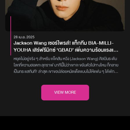
บันดาลใจมาจากกีฬา ฝังลึกอยู่ในเส้นทางชีวิต ทำให้ไม่ว่าจะสนามไหน
ในบทบาทอะไร คำว่า JUST DO IT จึงกลายมาเป็นแนวคิดสำคัญที่เขา
ยึดมั่นมาโดยตลอดขณะที่ แจ็คสัน หวัง ก็เล่าถึงความภูมิใจสำหรับ
โอกาสยิ่งใหญ่ที่ได้ร่วมงานกับ Nike และ Jordan และเขาเชื่อว่าจะ
สามารถนำการผสมผสานระหว่างกีฬาและความคิดสร้างสรรค์ไปสู่อีก
ระดับ พร้อมชวนแฟน ๆ มาร่วมติดตามการเดินทางอันสร้างสรรค์ที่น่า
28 เม.ย. 2025
ตื่นเต้นนี้ไปด้วยกันภาพ : Nike Jordan
Jackson Wang เซอร์ไพรส์! แท็กทีม BIA-MILLI-
YOUHA เสิร์ฟรีมิกซ์ ‘GBAD’ เพิ่มความร้อนแรงแบบ
คาดไม่ถึง
หยุดไม่อยู่จริง ๆ สำหรับ แจ็คสัน หวัง (Jackson Wang) ศิลปินระดับ
โลกที่ความฮอตทะลุกราฟ นาทีนี้ไม่ว่าเขาจะขยับตัวไปทางไหน ก็กลาย
เป็นกระแสทันที! ล่าสุด เขาขอปล่อยหมัดเด็ดแบบไม่ให้แฟน ๆ ได้พัก
หายใจ ด้วยการปล่อยเวอร์ชันรีมิกซ์สุดเซอร์ไพรส์ของเพลง ‘GBAD’
(Gotta Be A Dick) ที่เรียกได้ว่าเพิ่มเสน่ห์และลูกเล่นให้เพลงฮิตนี้มีมิติ
ใหม่แบบคาดไม่ถึงโดย แจ็คสัน ได้ชวนสามศิลปินหญิงตัวแม่จาก 3
VIEW MORE
ประเทศมาร่วมสร้างปรากฏการณ์ ไม่ว่าจะเป็น BIA นักร้องสาวสายแร็ป
จากอเมริกา, MILLI ไอคอนฮิปฮอปไทยที่ไม่มีใครไม่รู้จัก และ YOUHA
นักร้องสาวสุดเทรนดี้จากเกาหลีใต้ มาร่วมปลดปล่อยพลังความเท่ใน
เวอร์ชันพิเศษของ ‘GBAD’ ซึ่งทุกคนต่างก็เติมเอกลักษณ์ของตัวเองลง
ไปอย่างเต็มที่ ทั้งในท่อนร้องและท่อนแร็ป ผลงานนี้ยังได้โปรดิวเซอร์มือ
ทองระดับแกรมมี่อย่าง Dem Jointz มาร่วมสร้างสรรค์อีกด้วยเวอร์ชัน