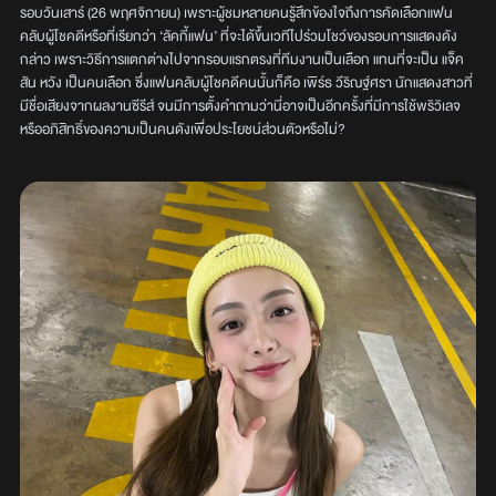
รอบวันเสาร์ (26 พฤศจิกายน) เพราะผู้ชมหลายคนรู้สึกข้องใจถึงการคัดเลือกแฟน
คลับผู้โชคดีหรือที่เรียกว่า ‘ลัคกี้แฟน’ ที่จะได้ขึ้นเวทีไปร่วมโชว์ของรอบการแสดงดัง
กล่าว เพราะวิธีการแตกต่างไปจากรอบแรกตรงที่ทีมงานเป็นเลือก แทนที่จะเป็น แจ็ค
สัน หวัง เป็นคนเลือก ซึ่งแฟนคลับผู้โชคดีคนนั้นก็คือ เพิร์ธ วีริณฐ์ศรา นักแสดงสาวที่
มีชื่อเสียงจากผลงานซีรีส์ จนมีการตั้งคำถามว่านี่อาจเป็นอีกครั้งที่มีการใช้พริวิเลจ
หรืออภิสิทธิ์ของความเป็นคนดังเพื่อประโยชน์ส่วนตัวหรือไม่?