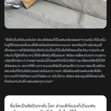
“พี่แจ็คเป็นศิลปินระดับโลก ส่วนเพิร์ธเองก็เป็นแฟนคลับธรรมดาๆ คนหนึ่ง ที่เป็นหนึ่ง
ในผู้ที่ชื่นชอบและชื่นชมพี่แจ็คเหมือนใครหลายๆ คนนะคะ และพร้อมที่จะสนับสนุนพี่
แจ็คเสมอ การที่เพิร์ธได้ถูกเลือกในวันนี้มันก็เป็นสิ่งที่เพิร์ธเองก็ตกใจมากเช่นกัน แต่
กลับกันก็รู้สึกดีใจมากๆ ที่ได้ใกล้ศิลปินที่ชื่นชอบค่ะ เพิร์ธจะขอชี้แจงกับทุกๆ คนอย่าง
บริสุทธิ์ใจจริงๆ ค่ะว่าเหตุการณ์วันนี้ทั้งหมดที่เกิดขึ้นไม่ได้มีการมาล็อคอภิสิทธิ์นี้ไว้ให้
เพิร์ธเลยนะคะ อยากให้พี่ๆ ทุกๆ คนมองเพิร์ธเป็นแค่จุดเล็กๆ ในวงการและเป็นเสมือน
แฟนคลับที่รักในศิลปินของเราเหมือนทุกๆ คนค่ะ เพิร์ธต้องขอโทษแฟนคลับพี่แจ็ค
ทุกๆ คนที่ทำให้เกิดความเข้าใจผิดนะคะ ยังไงก็ตาม เพิร์ธจะสนับสนุนพี่แจ็คอย่างเต็ม
ที่เหมือนกันกับพี่ๆ แฟนคลับทุกๆ คนค่ะ”