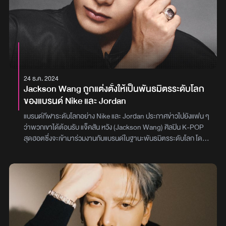
ได้ชมกันโดยเฉพาะ นอกจากนี้ทางรายการ “The Voice All Stars” ยัง
มอบของขวัญสุดพิเศษ ชุดมวยไทยสีดำขลิบทองสุดเท่ พร้อมปักอักษร
ภาษาไทยคำว่า ‘เมจิกแมน’ และ ‘ทีมหวัง’ ให้กับ “Jackson Wang” อีก
ด้วย ภาพ : The Voice Thailand
24 ธ.ค. 2024
Jackson Wang ถูกแต่งตั้งให้เป็นพันธมิตรระดับโลก
ของแบรนด์ Nike และ Jordan
แบรนด์กีฬาระดับโลกอย่าง Nike และ Jordan ประกาศข่าวไปยังแฟน ๆ
ว่าพวกเขาได้ต้อนรับ แจ็คสัน หวัง (Jackson Wang) ศิลปิน K-POP
สุดฮอตซึ่งจะเข้ามาร่วมงานกับแบรนด์ในฐานะพันธมิตรระดับโลก โดย
เขาจะเข้ามาเพื่อนำพลังและมุมมองที่เป็นเอกลักษณ์มาเติมเต็มให้กับ
แบรนด์ โดยทั้งสองแบรนด์จะร่วมกันสำรวจการผสานรวมระหว่างกีฬา
แฟชั่น และวัฒนธรรม เพื่อนำเสนอจิตวิญญาณของกีฬาและความคิด
สร้างสรรค์โดยทาง Nike และ Jordan เผยเหตุผลว่า แจ็คสัน หวัง
นอกจากจะมีความสามารถทางดนตรี เขายังเคยเป็นนักกีฬาที่มี
ประสบการณ์ลงแข่งขันในรายการระดับโลกมาแล้ว ด้วยการเป็นตัวแทน
ทีมชาติฟันดาบ ทำให้พลังความคิดสร้างสรรค์ของเขาที่ได้รับแรง