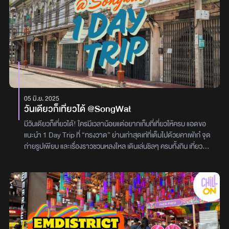
เวลา : เปิดทุกวัน 6:00–22:00 น.3. บัวทองบีชสายกินต้องห้ามพลาด!
ร้านอาหารริมทะเลที่เสิร์ฟซีฟู้ดจานใหญ่สดใหม่แบบจัดเต็ม เมนูที่มา
แล้วต้องลองคือ ปลากะพงทอดน้ำปลาเวลา : เปิดทุกวัน 10:00–22:00
น.4. SHALOBAคาเฟ่ที่มาในธีมแสงเงาและงานดีไซน์สุดคูล เหมาะกับ
สายถ่ายภาพและคอกาแฟแท้ มีเครื่องดื่มแนวซิกเนเจอร์หลากหลายแก้ว
ที่ทั้งอร่อยและสวย พร้อมวิวทะเลที่สวยมากเวลา : เปิดทุกวัน 9:00–
18:00 น.5. PATTAYA LIGHTING 2025จุดเช็คอินยามค่ำคืนสุดว้าว!
งานไฟกลางแจ้งที่เต็มไปด้วยแสง สี เสียง และอีเวนต์เพียบ เหมาะกับการ
เดินเล่น ถ่ายรูป และดื่มด่ำบรรยากาศสุดฟีลกลางคืนสรุปเลยว่า…
05 มิ.ย. 2025
พัทยาปี 2025 นี้คือไม่ธรรมดา! จะสายถ่ายรูป สายคาเฟ่ สายกิน หรือ
วันเดียวก็เที่ยวได้ @SongWat
สายปาร์ตี้ ก็มีครบหมด ใครอยากเที่ยวแบบความสนุกครบได้ทุกแนว
ต้องรีบจัดทริปแล้วล่ะ!ผู้เขียน: ปาณิศา บุญรอด
มีวันเดียวก็เที่ยวได้! ใครมีเวลาน้อยแต่อยากเก็บที่เที่ยวให้ครบ แอดขอ
แนะนำ 1 Day Trip ที่ “ทรงวาด” ย่านเก่าสุดเท่ที่เต็มไปด้วยคาเฟ่เก๋ จุด
ถ่ายรูปเพียบ และเรื่องราวชวนหลงใหล เดินเล่นชิลๆ ครบทั้งกิน เที่ยว
ช้อป ในวันเดียวจบ!กองทัพต้องเดินด้วยท้อง! แอดเริ่มต้นทริปตอน 11
โมงเช้า เลยขอแวะฝากท้องที่ร้าน “ทรงเวียด” ร้านสตรีตฟู้ดเวียดนามที่
ตกแต่งแบบวินเทจ ย้อนยุค 90 เข้ามาปุ๊บคือเหมือนวาร์ปไปฮานอย!
บรรยากาศคือดี งานดีไซน์คือเก๋ ถ่ายรูปก็ปัง เมนูที่ลองวันนี้คือ เกี๊ยวนึ่ง
ทรงเครื่อง กับ หมูย่างสไตล์เวียดนาม บอกเลยว่า...อร่อยเกินคาด!
เครื่องแน่น รสชาติจัดจ้านแบบต้นตำรับ กินรองท้องเบาๆ แต่ใจอยาก
เบิ้ลอีกหลายจานเลยทีเดียว ถ้ามีโอกาส แอดกลับมาซ้ำแน่นอน! วันนี้