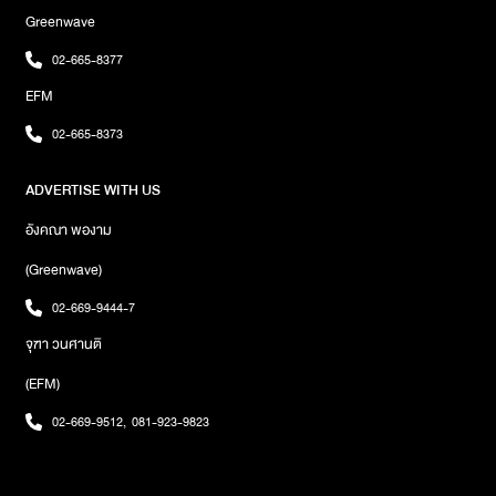
Flagship Store แห่งนี้ โดยหยิบคอนเซปต์ร้านเบเกอรี่มาเล่นกับการแต่ง
Greenwave
ไอเท็มให้น้อง เราสามารถเลือกชิ้นที่ชอบแล้วตกแต่งด้วย Patch ต่าง ๆ
เสมือนเลือก Topping ให้กลายเป็นไอเท็มชิ้นพิเศษที่มีแบบเดียวสำหรับ
02-665-8377
น้องของเรา ส่วนใครเลือกไม่ถูกก็ไม่ต้องกังวล เพราะพี่ ๆ พนักงานให้
EFM
บริการดีมาก คอยแนะนำและให้คำปรึกษาแบบเป็นกันเองเรียกว่าเป็นอีก
หนึ่งพิกัดที่คนรักสัตว์น่าจะเดินได้เพลินมาก เพราะไม่ได้มีแค่ของจำเป็น
02-665-8373
สำหรับน้อง แต่ยังมีของดีไซน์เก๋ ๆ ที่ทำให้การเลือกของให้น้องสนุกขึ้น
ใครกำลังตามหาเสื้อใหม่ ของใช้ หรืออยากหาไอเท็มน่ารัก ๆ ไปเพิ่ม
ADVERTISE WITH US
ความคิวต์ให้สมาชิกสี่ขาที่บ้าน ลองแวะมาเดินเล่นกันได้พิกัด :
PRYNWAN Flagship Store โครงการ A-Square สุขุมวิท 26เวลา
อังคณา พองาม
เปิดปิด : เปิดทุกวัน เวลา 10.00–19.00 น.
(Greenwave)
02-669-9444-7
จุฑา วนศานติ
(EFM)
02-669-9512
,
081-923-9823