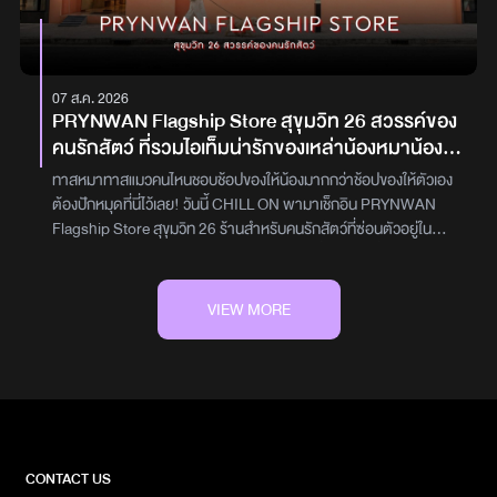
Sourdough Bagel กับ Double Choocolate Shio Pan และก็มาถึง
ฮอตมาเรียกเสียงกรี๊ดแบบจัดเต็มทั้งวัน Line-up แน่นสะใจ สมกับเป็น
ไฮไลต์ของทริปวันนี้กับ “บ้านริมน้ำ” บ้านไม้โบราณริมแม่น้ำที่รีโนเวทให้ดู
งานส่งท้ายเดือนแห่งความภาคภูมิใจอย่างแท้จริง ครั้งหน้าแอดจะพาไป
โมเดิร์นแต่ยังอบอุ่นเหมือนเดิม เหมาะมากกับการพักผ่อน ปล่อยใจ
เปิดประสบการณ์ใหม่ ๆ กับกิจกรรมดี ๆ หรือสถานที่สุดปังที่ไหน อย่า
สบายๆ มีทั้งอาหาร เครื่องดื่ม และบริการนวดครบ หรือจะมานั่งดู
ลืมติดตามกันด้วยน้า~เขียนโดย : พิชชาภรณ์ ผาสุขดีคอนเทนต์โดย :
07 ส.ค. 2026
พระอาทิตย์ตกก็คือโรแมนติกไม่เบาพิกัด : ถนนทรงวาดการเดินทาง :
สาริศา ปริมาณ
PRYNWAN Flagship Store สุขุมวิท 26 สวรรค์ของ
เดินทางไป "ทรงวาด" ด้วยรถไฟฟ้า MRT สถานีวัดมัง ทางออก 1 (เดิน
คนรักสัตว์ ที่รวมไอเท็มน่ารักของเหล่าน้องหมาน้อง
ต่อตาม map 10-15 นาที หรือ ต่อมอไซต์มาถนนทรงวาด) หรือ
แมวไว้เพียบ!
รถยนต์ส่วนตัวมีบริการที่จอด ลานจอดรถช้าง 40 บาทท/ชั่วโมงเขียน
ทาสหมาทาสแมวคนไหนชอบช้อปของให้น้องมากกว่าช้อปของให้ตัวเอง
โดย : พิชชาภรร์ ผาสุขดี
ต้องปักหมุดที่นี่ไว้เลย! วันนี้ CHILL ON พามาเช็กอิน PRYNWAN
Flagship Store สุขุมวิท 26 ร้านสำหรับคนรักสัตว์ที่ซ่อนตัวอยู่ใน
โครงการ A-Square สุขุมวิท 26 และรวบรวมทั้งของใช้ เสื้อผ้า และไอเท็
มน่ารัก ๆ มาให้เลือกแบบเดินเพลินจนอยากหยิบกลับบ้านไป
หมดPRYNWAN PETS เป็นแบรนด์ที่เริ่มต้นจากความรักที่มีต่อน้อง
VIEW MORE
หมา โดยตั้งใจออกแบบสินค้าให้ตอบโจทย์ทั้งเรื่องการใช้งานและดีไซน์
พร้อมแนวคิดที่อยากให้เจ้าของและสัตว์เลี้ยงได้มีช่วงเวลาดี ๆ ร่วมกัน
บรรยากาศในร้านตกแต่งได้น่ารักมาก มีความอบอุ่น สดใส และเต็มไป
ด้วยดีเทลชวนถ่ายรูป เดินดูของเพลินแบบไม่รู้ตัว เพราะมีตั้งแต่เสื้อผ้า
ของใช้ กระเป๋า ที่นอน ไปจนถึงไอเท็มสำหรับพาน้องออกไปเที่ยว รวมถึง
ของน่ารัก ๆ สำหรับเหล่า Pet Parents ด้วยอีกหนึ่งมุมที่น่าสนใจคือ
PRYNWAN BAKER’S SHOP โซน Customisation ที่มีเฉพาะ
CONTACT US