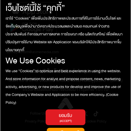
เว็บไซต์นี้ใช้ “คุกกี้”
เราใช้ “Cookies” เพื่อเพิ่มประสิทธิภาพและประสบการที่ดีในการใช้งานเว็บไซต์ และ
จัดเก็บข้อมูลเพื่อนำมาวิเคราะห์ประมวลผลและนำเสนอ คอนเทนต์ ข่าวสาร
ประชาสัมพันธ์ กิจกรรมทางการตลาด การโฆษณา หรือ ผลิตภัณฑ์ใหม่ เพื่อพัฒนา
ติดต่อสอบถาม / แจ้งปัญหาการใช้งาน
ปรับปรุงการใช้งาน Website และ Application ของบริษัทให้มีประสิทธิภาพมากขึ้น
นโยบายคุกกี้
atimeplatform@atimemedia.com
We Use Cookies
บริษัท จีเอ็มเอ็ม มีเดีย จำกัด (มหาชน)
We use “Cookies” to optimize and best experience in using the website.
And store information for analyst and propose content, news, marketing
เลขที่ 50 อาคาร จีเอ็มเอ็ม แกรมมี่ เพลส ถนนสุขุมวิท21 (อโศก)
activity, advertising, or new products for develop and improve the use of
แขวงคลองเตยเหนือ เขตวัฒนา กรุงเทพ 10110
the Company's Website and Application to be more efficiency.
(Cookie
Policy)
Follow Us
ยอมรับ
Privacy Policy
Terms of Service
Cookie Policy
(ACCEPT)