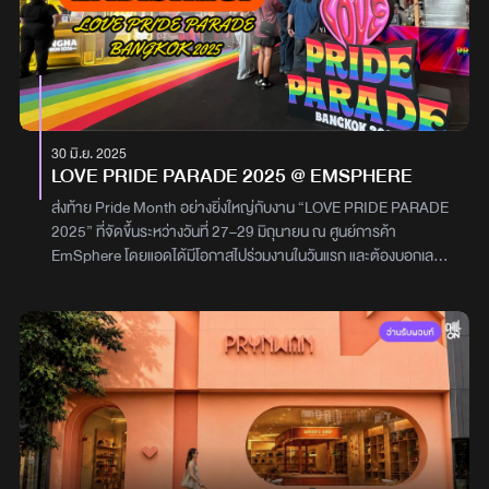
แอดตื่นเช้าขอแวะเติมคาเฟอีนที่ร้าน Matchamaru ร้านชาสุดฮิตของ
ย่านนี้ที่ใครมาก็ต้องแวะ เพราะมีมัทฉะให้เลือกเพียบ! วันนี้แอดจัด Pure
Matcha ที่ใช้ใบชา Yutaka บอกเลยว่าหอม เข้มข้น แต่ดื่มง่าย สดชื่น
ตั้งแต่คำแรก! เดินออกจากร้านชาไม่กี่ก้าว แอดก็เจอร้านน่ารักอย่าง
“อ๊อยสเตอร์” ร้านของแต่งบ้านไวบ์วินเทจที่สายแต่งห้องต้องเลิฟ! ของ
ตกแต่งเพียบทั้งแจกัน เชิงเทียน ยันของจุกจิกน่ารักๆ แถมเจ้าของร้าน
30 มิ.ย. 2025
ใจดีมาก ไม่ซื้อไม่ว่า แค่แวะมาถ่ายรูปเล่นก็ยังได้ บอกเลยว่าแค่เดินดูของ
LOVE PRIDE PARADE 2025 @ EMSPHERE
ก็คือเพลินแล้ว! ไปต่อกันที่อีกหนึ่งร้านดังของย่านนี้ที่สายช็อกโก
แลตเลิฟเวอร์ห้ามพลาด! Chooch ร้านโกโก้พรีเมียมที่ไม่ใช่แค่รสชาติดี
ส่งท้าย Pride Month อย่างยิ่งใหญ่กับงาน “LOVE PRIDE PARADE
แต่บาริสต้ายังใจดี เล่าให้ฟังเพลินๆ ถึงความต่างของโกโก้แต่ละสาย
2025” ที่จัดขึ้นระหว่างวันที่ 27–29 มิถุนายน ณ ศูนย์การค้า
พันธุ์ บอกเลยว่าราคาอาจแรงนิด...แต่มันพรีเมียมจริงคุณพี่! สาย
EmSphere โดยแอดได้มีโอกาสไปร่วมงานในวันแรก และต้องบอกเลย
ถ่ายรูปอย่างเราเดินผ่านยังต้องหยุดมอง เพราะร้าน BAD POUTINE
ว่าบรรยากาศคึกคัก สนุก ครบทุกอรรถรส ทั้งกิน เที่ยว ช้อป และความ
มันจึ้งมาก! กลิ่นหอมของมันฝรั่งทอดลอยมาแต่ไกล เด็กอ้วนอย่างแอด
บันเทิงแบบจัดเต็ม เริ่มต้นกันที่โซน Pride Societ บริเวณ EM
ใครจะทนไหว~ เลยต้องขอแวะจัดเมนูซิกเนเจอร์ Poutine (พูทีน) มันฝรั่ง
MARKET ที่รวมร้านอาหารจากเหล่า Celebrity Chef มากมาย ใคร
ทอดราดเกรวี่สไตล์ควิเบค กัดคำแรกคืออร่อยจนแสงออกปาก! กินของ
เป็นสายกินรับรองต้องถูกใจ เพราะไม่ว่าจะมองไปทางไหนก็เจอของ
ทอดจนท้องร้องอีกรอบ แอดเลยแวะที่ "ลิ้มเล่าซา" ร้านก๋วยเตี๋ยวลูกชิ้น
อร่อยชวนลิ้มลอง เรียกว่ายังไม่ทันเดินทั่วท้องก็ร้องแล้ว! ถัดมาเป็นโซน
ปลาในตอกเล็กๆ ที่บอกเลยว่าลูกชิ้นคือของจริง ไม่แป้ง เด้งแน่นเต็มคำ
Sphere Gallery แหล่งรวมสินค้าแฟชั่นจากแบรนด์ไทย บรรยากาศชิ
เจ้าของร้านยังบอกเองว่า “ลูกชิ้นปลาพี่...เต้นได้!” มาเที่ยวทั้งทีแอดเลย
ลล์สุดๆ เพราะมีทั้งดนตรีสดและ DJ ที่สลับกันมาเปิดแผ่น เติมสีสันให้
ขอแวะซื้อขนมไปฝากที่บ้านกันหน่อยที่ร้าน Wabi’s ร้านขนมปังซาว
กับบรรยากาศการช้อปปิ้งได้แบบไม่มีเบื่อ และอีกหนึ่งไฮไลต์ที่พลาดไม่ได้
โดว์เบเกิลเจ้าดังในทรงวาดที่ใครมาก็ต้องแวะ วันนี้แอดเลยจัด
คือโซน Em Wonder กับกิจกรรม Pride Spirit ที่ขนกองทัพศิลปินสุด