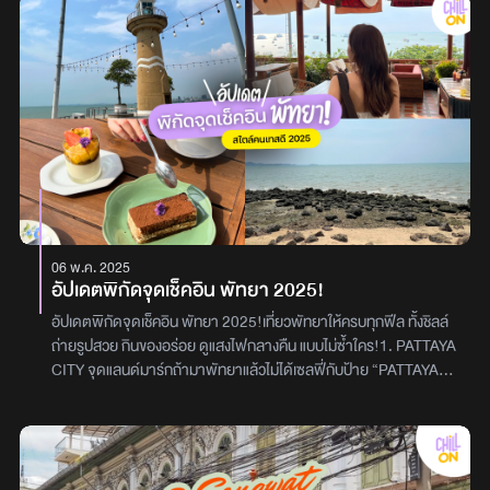
06 พ.ค. 2025
อัปเดตพิกัดจุดเช็คอิน พัทยา 2025!
อัปเดตพิกัดจุดเช็คอิน พัทยา 2025!เที่ยวพัทยาให้ครบทุกฟีล ทั้งชิลล์
ถ่ายรูปสวย กินของอร่อย ดูแสงไฟกลางคืน แบบไม่ซ้ำใคร!1. PATTAYA
CITY จุดแลนด์มาร์กถ้ามาพัทยาแล้วไม่ได้เซลฟี่กับป้าย “PATTAYA
CITY” ถือว่ามาไม่ถึง! วิวทะเลด้านหลังสวยสะใจ ถ่ายมุมไหนก็ได้ฟีล
เมืองชายฝั่งสุดชิค2. LIGHTHOUSE BAYคาเฟ่ริมทะเลฟีลซัมเมอร์ที่มี
พร็อพสุดชิคอย่างเซิร์ฟบอร์ดและป้ายประภาคาร ถ่ายรูปออกมาสวย
ทุกมุม พร้อมที่นั่งชิลล์ติดริมน้ำ เหมาะกับการจิบกาแฟเบา ๆ รับลมทะเล