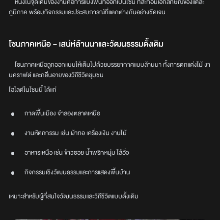
หนึ่งในจุดเด่นของงานคือการแบ่งพื้นที่ออกเป็นโซน ที่สะท้อนเอกลักษณ์ของแต่ละ
ภูมิภาค พร้อมกิจกรรมและประสบการณ์ที่แตกต่างกันอย่างชัดเจน
โซนภาคเหนือ – เสน่ห์ล้านนาและวัฒนธรรมดั้งเดิม
โซนภาคเหนือถูกออกแบบให้เต็มไปด้วยบรรยากาศแบบล้านนา ทั้งการตกแต่งไม้ งา
นคราฟต์ และกลิ่นอายของวิถีชีวิตชุมชน
ไฮไลต์ในโซนนี้ ได้แก่
กาดพื้นเมือง จำลองตลาดเหนือ
งานหัตถกรรม เช่น ผ้าทอ เครื่องเงิน งานไม้
อาหารเหนือ เช่น ข้าวซอย น้ำพริกหนุ่ม ไส้อั่ว
กิจกรรมเชิงวัฒนธรรมและการแสดงพื้นบ้าน
เหมาะสำหรับผู้ที่สนใจวัฒนธรรมและวิถีชีวิตแบบดั้งเดิม