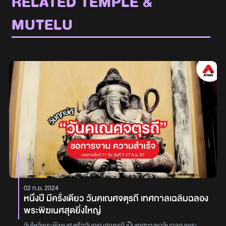
RELATED TEMPLE &
MUTELU
02 ก.ย. 2024
หนึ่งปี มีครั้งเดียว วันคเณศจตุรถี เทศกาลเฉลิมฉลอง
พระพิฆเนศสุดยิ่งใหญ่
วันไหว้พระพิฆเนศ หรือวันคเณศจตุรถี เป็นเทศกาลเฉลิมฉลองพระ