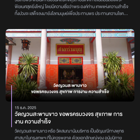
พิฆเนศสุดยิ่งใหญ่ โดยมีความเชื่อว่าพระองค์ท่าน เทพแห่งความสำเร็จ
ทั้งปวงจะเสด็จลงมายังโลกมนุษย์เพื่อประทานพร ประทานความโชคดี
ปลดหนี้ ช่วยเหลือมนุษย์ โดยเทศกาลนี้ 1 ปีมีเพียงครั้งเดียว ซึ่งปีนี้ตรง
กับวันที่ 7-17 กันยายนนี้วันคเณศจตุรถี คืออะไรวันคเณศจตุรถี เป็น
เทศกาลประจำปีเพื่อให้เหล่าผู้มีความศรัทธาได้สักการะบูชาพระพิฆเนศ
ซึ่งแต่ละปีจะไม่ตรงกัน โดยจะอยู่ในช่วงระหว่างเดือนสิงหาคม-ตุลาคม
แต่ในบางตำราว่าวันนี้เป็น วันเกิดของพระพิฆเนศ ซึ่งมีหลายคัมภีร์
หลายตำรา และไม่ตรงกัน แต่ในที่นี้จะอ้างอิงกับ วันคเณศชยันตี ที่ถูก
ระบุว่าเป็นวันเกิดของพระคเณศ และทำการบูชากันอย่างเคร่งครัดการ
บูชาพระพิฆเนศในเทศกาลคเณศจตุรถี ตลอดเวลาช่วง 10 วันของ
เทศกาล ในแต่ละวันจะมีการสวดมนต์ ทำพิธี ถวายสิ่งของต่างๆ ทั้งผล
ไม้ ขนมหวาน ได้แก่ ลาดู และโมทกะ หญ้าแพรก เมื่อสิ้นสุดการบูชาแล้ว
จะทำการส่งเสด็จพระองค์กลับสู่สวรรค์ ด้วยการนำเทวรูปที่ทำการบูชา
ไปลอยน้ำการเตรียมของถวายในพิธีคเณศจตุรถีองค์พระพิฆเนศ (ที่
สามารถโดนน้ำได้)ข้าวสารที่ใช้หุงปกติผลไม้มงคลอะไรก็ได้ เช่น มะม่วง
15 ธ.ค. 2025
ขนมลาดูเป็นขนมสมปรารถนาหนูมุสิกกะ 1 คู่น้ำสะอาด น้ำนมจืด โย
วัดญวนสะพานขาว ขอพรครบวงจร สุขภาพ การ
เกิร์ต เนยกรีก น้ำผึ้งขนมโมทกะผ้าสะอาดพวงมาลัยแขกผ้าห่มองค์
งาน ความสำเร็จ
เครื่องประดับ (ถ้ามี)ธัญพืชมงคล 9 ชนิดผงสำหรับจุ่มเจิม ผงซินดู ผง
กุมกุม ผงจันทร์เทียนดวงประทีป 2 ถ้วยกำยาน 2 แท่งหญ้าแพรก 1 กำ
วัดญวนสะพานขาว หรือ วัดสมณานัมบริหาร เป็นอัญมณีทางพุทธ
วันไหว้พระพิฆเนศ ปีนี้ตรงกับวันที่ 7-17 กันยายนนี้
ศาสนาในกรุงเทพฯ ที่ไม่ควรพลาด ด้วยเอกลักษณ์ของ อนัมนิกาย