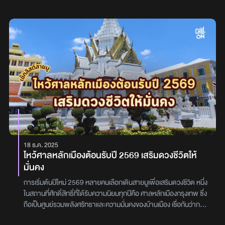
เมตตาธรรม การมาสักการะอัฐิธาตุของท่านเชื่อว่าจะได้รับพลังบุญและ
คือ พระพุทธธรรมกายเทพมงคล ที่สร้างจากทองแดงและหล่อด้วย
ปาฏิหาริย์ที่ช่วยให้ชีวิตแคล้วคลาดปลอดภัยและพบแต่ความสุขความ
ทองคำเปลว พระพุทธรูปองค์นี้เปรียบเสมือนสัญลักษณ์ของวัดที่
เจริญสัมผัสความงามทางพุทธศิลป์ญวน-จีนนอกเหนือจากมิติทางจิต
สามารถมองเห็นได้จากระยะไกล และเป็นที่เคารพสักการะของผู้ที่มา
วิญญาณแล้ว วัดญวนสะพานขาวยังเป็นสถานที่ที่ให้คุณได้ชื่นชมงาน
เยือนและอีกหนึ่งไฮไลต์ของที่นี่เลยคือ ห้องสมุดมงคลสิริ ที่มีหนังสือเก่า
พุทธศิลป์ที่งดงามและหาชมได้ยาก ซึ่งสอดคล้องกับภาพที่ปรากฏ
แก่หลายเล่มให้เลือกอ่าน สามารถเข้ามาใช้บริการได้โดยไม่ต้องเป็น
สถาปัตยกรรมผสมผสาน: ชมความโดดเด่นของสถาปัตยกรรมแบบ
สมาชิก มีบริการให้อ่านได้เฉพาะภายในห้องสมุดมงคลสิริเท่านั้นสำหรับ
ญวน-จีน ที่แสดงออกผ่านซุ้มประตูทางเข้า และอาคารต่างๆ ภายในวัด
ใครที่มาเยือนก็สามารถมาไหว้พระทำบุญ เพื่อเสริมสิริมงคล เดินชม
พระพุทธรูปและเทพเจ้ามหายาน: พบกับพระพุทธรูปปางต่างๆ และ
สถาปัตยกรรม ที่สะท้อนศิลปะแบบไทยอย่างงดงาม หรือถ่ายภาพความ
พระโพธิสัตว์ที่สำคัญในนิกายมหายาน เช่น พระพุทธรูปสีทององค์ใหญ่
ประทับใจ กับพระพุทธธรรมกายเทพมงคลและบริเวณรอบวัดที่ได้วัด
และ เจ้าแม่กวนอิมปางทองคำรวมถึง พระสังกัจจายน์ (พระศรีอาริยเมต
ปากน้ำ ภาษีเจริญเป็นสถานที่ที่มีทั้งความสวยงามทางสถาปัตยกรรม
ไตรย) ผู้เป็นสัญลักษณ์แห่งความอุดมสมบูรณ์และโชคลาภเครื่องสักกา
และความสงบร่มเย็น เป็นแหล่งรวมศรัทธาของชาวพุทธและนักท่องเที่ยว
ระอันวิจิตร: สังเกตความละเอียดอ่อนของเครื่องบูชาและตกแต่งด้วย
จากทั่วทุกมุมโลกพิกัด วัดปากน้ำ 300 ซอย รัชมงคลประสาธน์ แขวง
ดอกไม้สีสันสดใส เช่น ดอกบัวและดอกกุหลาบ ซึ่งสะท้อนถึงความ
ปากคลองภาษีเจริญ เขตภาษีเจริญ กรุงเทพมหานคร 10160เปิดให้เข้า
18 ธ.ค. 2025
ศรัทธาและความร่มเย็นภายในวัดวัดญวนสะพานขาวจึงเป็นมากกว่าวัด
ชม 08.00 - 18.00 น.ผู้เขียน : วิภูษิตา ญาติจันทึกภาพ : ผู้เขียน วิ
ไหว้ศาลหลักเมืองต้อนรับปี 2569 เสริมดวงชีวิตให้
แต่เป็นสถานที่ที่รวมเอาความเชื่อของชาวญวนและมหายานเข้าไว้ด้วย
ภูษิตา ญาติจันทึก
มั่นคง
กันอย่างกลมกลืน มอบโอกาสให้ผู้มาเยือนได้ขอพรเพื่อชีวิตที่ดีขึ้นในทุก
ด้าน ทั้งด้านสุขภาพจากองค์หมอชีวกฯ และความก้าวหน้าในการงาน
การเริ่มต้นปีใหม่ 2569 หลายคนเลือกเดินสายมูเพื่อเสริมดวงชีวิต หนึ่ง
จากท้าวมหาพรหมฯผู้เขียน เบญญาภา แนบเนียน
ในสถานที่ศักดิ์สิทธิ์ที่ได้รับความนิยมทุกปีคือ ศาลหลักเมืองกรุงเทพ ซึ่ง
ถือเป็นศูนย์รวมพลังศรัทธาและความมั่นคงของบ้านเมือง เชื่อกันว่าการ
มา ไหว้ศาลหลักเมืองปีใหม่ 2569 จะช่วยเสริมดวงการงาน การเงิน