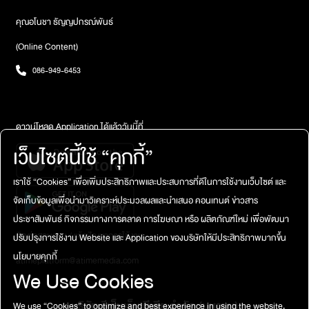
หรือสีอ่อน ตั้งเจตนาเริ่มต้นใหม่อย่างจริงใจ และหลังไหว้เสร็จสามารถ
ทำบุญหรือบริจาคเล็กน้อย เพื่อเสริมบุญหนุนดวงตลอดทั้งปี
คุณอโนชา ธัญญปกรณ์พันธ์
ศาลหลักเมืองกรุงเทพเปิดให้สักการะทุกวัน มีจุดจำหน่ายของไหว้ครบ
(Online Content)
พร้อมป้ายแนะนำและเจ้าหน้าที่ดูแลตลอดเส้นทาง เหมาะสำหรับผู้ที่
ต้องการเริ่มต้นปีใหม่ 2569 ด้วยพลังดี ความมั่นคง และความเป็นสิริ
086-949-6453
มงคลอย่างแท้จริงพิกัด : ตรงข้ามพระบรมมหาราชวัง ถนนหลักเมือง
แขวงพระบรมมหาราชวัง เขตพระนคร กรุงเทพฯเปิดทุกวัน 06.30 –
18.30 น.วิธีการเดินทาง :รถไฟฟ้า MRT : ลงสถานีสนามไชย
(ทางออกใกล้วัดพระแก้ว)รถเมล์ : สาย 1, 3, 6, 9, 12, 32, 44, 53,
ดาวน์โหลด Application ได้แล้ววันนี้ที่
82รถส่วนตัว : จอดบริเวณสนามหลวง (ตรวจสอบวัน–เวลาจอด)ฃ
เว็บไซต์นี้ใช้ “คุกกี้”
เราใช้ “Cookies” เพื่อเพิ่มประสิทธิภาพและประสบการที่ดีในการใช้งานเว็บไซต์ และ
จัดเก็บข้อมูลเพื่อนำมาวิเคราะห์ประมวลผลและนำเสนอ คอนเทนต์ ข่าวสาร
ประชาสัมพันธ์ กิจกรรมทางการตลาด การโฆษณา หรือ ผลิตภัณฑ์ใหม่ เพื่อพัฒนา
ติดต่อสอบถาม / แจ้งปัญหาการใช้งาน
ปรับปรุงการใช้งาน Website และ Application ของบริษัทให้มีประสิทธิภาพมากขึ้น
นโยบายคุกกี้
atimeplatform@atimemedia.com
We Use Cookies
บริษัท จีเอ็มเอ็ม มีเดีย จำกัด (มหาชน)
We use “Cookies” to optimize and best experience in using the website.