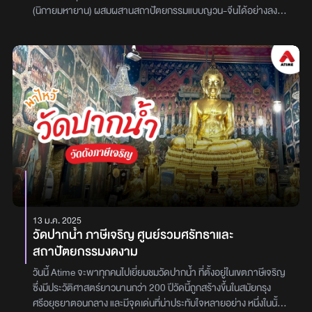
(นิกายมหายาน) ผสมผสานสถาปัตยกรรมแบบญวน-จีนได้อย่างลงตัว
วัดแห่งนี้ไม่เพียงแต่เป็นสถานที่ปฏิบัติธรรมอันสงบเงียบเท่านั้น แต่ยังเป็น
ศูนย์รวมพลังศรัทธาที่ผู้คนหลั่งไหลมาขอพรด้านต่างๆ โดยเฉพาะใน
เรื่อง สุขภาพดี การงานก้าวหน้า และความสำเร็จในชีวิต ตามที่ปรากฏ
ในภาพความศักดิ์สิทธิ์และหลากหลายขององค์เทพที่ประดิษฐานอยู่การ
มาเยือนวัดญวนสะพานขาวมอบประสบการณ์การขอพรที่ครบวงจร
และแตกต่าง โดยมีองค์เทพศักดิ์สิทธิ์ที่โดดเด่นเป็นพิเศษ ดังนี้องค์หมอชี
วกโกมารภัจจ์: ขอพรด้านสุขภาพและปัดเป่าโรคภัยนี่คือจุดเด่นที่ขึ้นชื่อ
ที่สุดของวัด! ผู้คนจำนวนมากเดินทางมาเพื่อสักการะ องค์หมอชีวกโก
มารภัจจ์ (บรมครูแพทย์แผนโบราณ) เพื่อขอพรให้ตนเองและครอบครัว
มี สุขภาพแข็งแรง หายจากอาการเจ็บป่วย หรือแม้แต่ขอความเป็นสิริ
มงคลให้กับการรักษาทางการแพทย์ เชื่อกันว่าการมาขอพร ณ จุดนี้จะ
ช่วยให้โรคภัยไข้เจ็บบรรเทาและมีชีวิตที่ยืนยาวท้าวมหาพรหมสหัมบดี:
ประสบความสำเร็จในหน้าที่การงานภายในวัดยังเป็นที่ประดิษฐาน ท้าว
13 ม.ค. 2025
มหาพรหมสหัมบดี ซึ่งเป็นที่เคารพอย่างสูงในการมาขอพรเรื่อง การ
วัดปากน้ำ ภาษีเจริญ ศูนย์รวมศรัทธาและ
งาน การทำมาค้าขาย ความเจริญก้าวหน้าในอาชีพ และความสำเร็จใน
สถาปัตยกรรมงดงาม
ชีวิต เชื่อกันว่าพระองค์จะช่วยเปิดทางให้ธุรกิจราบรื่นและเป้าหมายที่ตั้ง
ไว้สำเร็จลุล่วงหลวงพ่อบ๋าวเอิง: บารมีแห่งความอัศจรรย์และเมตตา
วันนี้ Atime จะพาทุกคนไปเยี่ยมชมวัดปากน้ำ ที่ตั้งอยู่ในเขตภาษีเจริญ
กราบสักการะ หลวงพ่อบ๋าวเอิง (องสรภาณมธุรส) ซึ่งเป็นพระสงฆ์อนัม
ซึ่งมีประวัติศาสตร์ยาวนานกว่า 200 ปีวัดนี้ถูกสร้างขึ้นในสมัยกรุง
นิกายผู้มีบารมีและเป็นที่เคารพนับถือ ท่านมีชื่อเสียงในเรื่องอภิญญาและ
ศรีอยุธยาตอนกลาง และมีจุดเด่นที่น่าประทับใจหลายอย่าง หนึ่งในนั้น