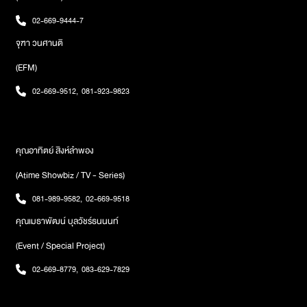
มั่นคง การเงินราบรื่น หรือชีวิตก้าวหน้า ไม่ควรขอพรที่เกินกำลังหรือ
02-669-9444-7
เบียดเบียนผู้อื่น และตั้งจิตว่าจะทำความดีหรือแก้บนเมื่อสมหวัง เพื่อ
เสริมพลังบุญให้คำอธิษฐานสัมฤทธิ์ผลทริคการผูกผ้าที่ศาลหลักเมือง
จุฑา วนศานติ
เสริมดวงให้ตรงจุดอีกหนึ่งพิธีกรรมยอดนิยมเมื่อมา ไหว้ศาลหลักเมือง
(EFM)
กรุงเทพ คือ การผูกผ้าที่เสาหลักเมือง ซึ่งเชื่อกันว่าเป็น การผูกดวง ผูก
ชะตา และเสริมความมั่นคงให้ชีวิต โดยตำแหน่งการผูกผ้าแต่ละจุดมี
02-669-9512
,
081-923-9823
ความหมายแตกต่างกัน หากเลือกผูกให้ตรงกับสิ่งที่ต้องการขอพร จะ
ช่วยเสริมพลังให้เห็นผลชัดเจนยิ่งขึ้นการผูกผ้าที่ ฐานเสาหลักเมือง
เหมาะสำหรับการขอพรเรื่องรากฐานชีวิต ความมั่นคง ความร่ำรวย และ
ความสุขในครอบครัว เชื่อว่าจะช่วยให้ชีวิตลงหลักปักฐาน มีเงินทองไม่
คุณอาทิตย์ สิงห์ลำพอง
ขาดมือ และครอบครัวรักใคร่กลมเกลียวการผูกผ้าที่ ช่วงกลางเสา
(Atime Showbiz / TV - Series)
หลักเมือง นิยมขอพรให้ผู้ใหญ่เกื้อหนุน อุปถัมภ์ ส่งเสริมหน้าที่การงาน
และช่วยผลักดันให้เติบโตในเส้นทางอาชีพ รวมถึงเชื่อว่ายังช่วยเสริมด้าน
081-989-9582
,
02-669-9518
สุขภาพ ให้มีพลังทั้งกายและใจส่วนการผูกผ้าที่ ยอดเสาหลักเมือง
คุณเมธาพัฒน์ บุลวัชร์ธนนนท์
เหมาะสำหรับผู้ที่ต้องการความสำเร็จในระดับสูง โดยเฉพาะเรื่องธุรกิจ
การค้าขาย และการเงิน เชื่อว่าจะช่วยเปิดทางให้ธุรกิจไปได้สวย การเงิน
(Event / Special Project)
คล่องตัว และประสบความสำเร็จรอบด้านตลอดปี 2569เวลาไหว้
ศาลหลักเมือง และทริคสายมูรับปีใหม่ช่วงเวลาที่เหมาะกับการไหว้
02-669-8779
,
083-629-7829
ศาลหลักเมืองปีใหม่ 2569 คือช่วงเช้า ระหว่างเวลา 07.00–09.00 น.
ซึ่งเป็นช่วงพลังดี คนไม่พลุกพล่าน ควรแต่งกายสุภาพ โทนสีขาว ครีม