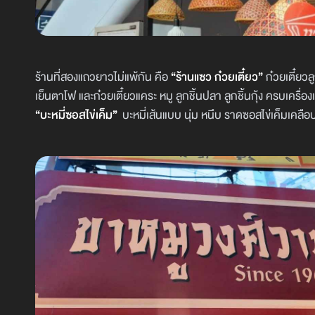
ร้านที่สองแถวยาวไม่แพ้กัน คือ
“ร้านแซว ก๋วยเตี๋ยว”
ก๋วยเตี๋ยวล
เย็นตาโฟ และก๋วยเตี๋ยวแคระ หมู ลูกชิ้นปลา ลูกชิ้นกุ้ง ครบเครื่องเ
“บะหมี่ซอสไข่เค็ม”
บะหมี่เส้นแบบ นุ่ม หนึบ ราดซอสไข่เค็มเคลือบ