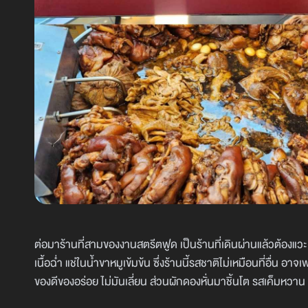
ต่อมาร้านที่สามของงานสตรีตฟูด เป็นร้านที่เดินผ่านแล้วต้องแวะ
เนื้อฉ่ำ แช่ในน้ำขาหมูเข้มข้น ซึ่งร้านนี้รสชาติไม่เหมือนที่อื่น
ของดีของอร่อย ไม่มันเลี่ยน ส่วนผักดองหั่นมาชิ้นโต รสเค็มหวาน