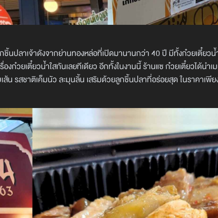
ูกชิ้นปลาเจ้าดังจากย่านทองหล่อที่เปิดมานานกว่า 40 ปี มีทั้งก๋วยเตี๋ยวน
รื่องก๋วยเตี๋ยวน้ำใสกันเลยทีเดียว อีกทั้งในงานนี้ ร้านแซ ก๋วยเตี๋ยวได้นำเม
เส้น รสชาติเค็มนัว ละมุนลิ้น เสริมด้วยลูกชิ้นปลาที่อร่อยสุด ในราคาเพี