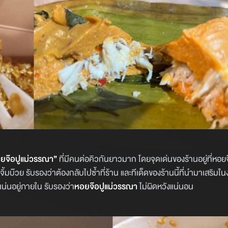
ยจ๊อปูแม่วรรณา”
ที่มีคนต่อคิวกันยาวมาก โดยจุดเด่นของร้านอยู่ที่หอยจ๊อ
มบ๊วย รับรองว่าต้องกลับไปซ้ำที่ร้าน และทีเด็ดของร้านนี้ที่นำมาเสริมในง
ดแน่นอยู่ภายใน รับรองว่า
หอยจ๊อปูแม่วรรณา
ไม่ผิดหวังแน่นอน