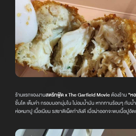
ร้านแรกของงาน
สตรีทฟู้ด x The Garfield Movie
ต้องร้าน
“หอ
ชิ้นโต เต็มคำ กรอบนอกนุ่มใน ไม่อมน้ำมัน หากทานร้อนๆ กับน้ำจิ้
ห่อหมกปู เนื้อเนียน รสชาติเผ็ดกำลังดี เมื่อผ่าออกจะพบเนื้อปูอั