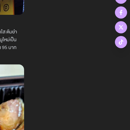
้ำใส ต้มยำ
นูใหม่เป็น
ยง 95 บาท