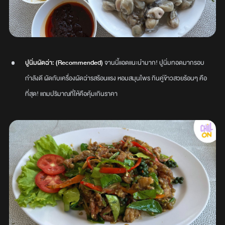
ปูนิ่มผัดฉ่า: (Recommended)
จานนี้แอดแนะนำมาก! ปูนิ่มทอดมากรอบ
กำลังดี ผัดกับเครื่องผัดฉ่ารสร้อนแรง หอมสมุนไพร กินคู่ข้าวสวยร้อนๆ คือ
ที่สุด! แถมปริมาณที่ให้คือคุ้มเกินราคา