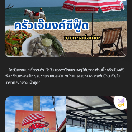
ใครมีแพลนมาเที่ยวชะอำ-หัวหิน แอดขอป้ายยาแรงๆ ให้มาลองร้านนี้ "ครัวเจ๊นงค์ซี
ฟู๊ด" ร้านอาหารเล็กๆ ริมชายทะเลบ่อเคียะ ที่นำเสนอรสชาติอาหารพื้นบ้านแท้ๆ ใน
ราคาที่สบายกระเป๋าสุดๆ!