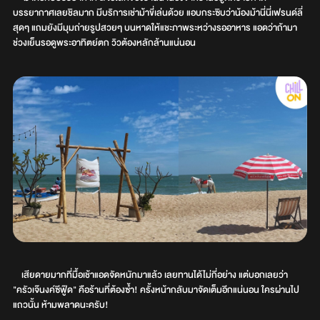
บรรยากาศเลยชิลมาก มีบริการเช่าม้าขี่เล่นด้วย แอบกระซิบว่าน้องม้านี่นี่เฟรนด์ลี่
สุดๆ แถมยังมีมุมถ่ายรูปสวยๆ บนหาดให้แชะภาพระหว่างรออาหาร แอดว่าถ้ามา
ช่วงเย็นรอดูพระอาทิตย์ตก วิวต้องหลักล้านแน่นอน
เสียดายมากที่มื้อเช้าแอดจัดหนักมาแล้ว เลยทานได้ไม่กี่อย่าง แต่บอกเลยว่า
"ครัวเจ๊นงค์ซีฟู๊ด" คือร้านที่ต้องซ้ำ! ครั้งหน้ากลับมาจัดเต็มอีกแน่นอน ใครผ่านไป
แถวนั้น ห้ามพลาดนะครับ!