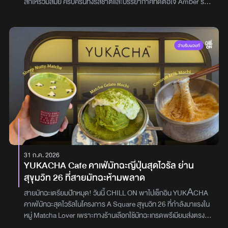
สิกให้ร่วมสมัย ครบครันทั้งรสชาติและบรรยากาศที่ดีต่อใจ Amber ร้าน
อาหารยุโรปเปิดใหม่ย่านสุขุมวิท 26 ที่พร้อมพาทุกคนไปสัมผัส
ประสบการณ์การทานอาหารสไตล์ยุโรปร่วมสมัย (Western Cuisine
Reimagined) ที่นำเมนูคลาสสิกมาตีความใหม่ให้ตื่นตาตื่นใจกว่าเดิม
ตัวร้านมาพร้อมบรรยากาศเรียบ เท่ แต่แฝงไปด้วยความอบอุ่นและมี
เทสต์อย่างลงตัว เหมาะสำหรับเป็นสถานที่ดินเนอร์กับคนพิเศษ ฉลองวัน
สำคัญ หรือจะมาสังสรรค์มื้อดี ๆ กับครอบครัวและกลุ่มเพื่อนสนิทก็
ตอบโจทย์ โดยภายในร้านแบ่งออกเป็น 2 โซนหลัก ซึ่งมีเสน่ห์แตกต่างกัน
อย่างชัดเจนโซนที่นั่งและบรรยากาศ (The Ambience)โซน Glass View
(โซนไฮไลต์สายโรแมนติก): พื้นที่ถูกโอบล้อมด้วยกระจกใสบานใหญ่ เปิด
รับวิวด้านนอกแบบเต็มตา ให้ความรู้สึกโปร่ง โล่ง สบายตา ยิ่งในช่วงค่ำ
แสงวอร์มไลต์ (Warm Light) จากโคมไฟบนโต๊ะจะตัดกับวิวด้านนอก
ยิ่งขับให้บรรยากาศมื้อนี้ดูพิเศษและโรแมนติกขึ้น เหมาะมากสำหรับ
ดินเนอร์กับคนรู้ใจโซน Indoor Cozy (เน้นความอบอุ่น เป็นส่วนตัว):
31 ก.ค. 2026
ตกแต่งด้วยโทนสีเอิร์ธโทนอย่างสีน้ำตาลและสีทอง ผสานเข้ากับ
YUKACHA Cafe คาเฟ่มัทฉะญี่ปุ่นสุดไวรัล ย่าน
เฟอร์นิเจอร์หนังและโคมไฟเพดานทรงปุยเมฆที่ดูโมเดิร์นแต่แฝงความ
สุขุมวิท 26 ที่สายมัทฉะห้ามพลาด
ละมุน พร้อมมุมเคาน์เตอร์บาร์หินอ่อนที่ช่วยเติมเต็มให้ร้านดูมีสไตล์
เหมาะสำหรับการมาทานอาหารกับครอบครัว กลุ่มเพื่อนสนิท หรือคนที่
สายมัทฉะเตรียมปักหมุด! วันนี้ CHILL ON พาไปเช็กอิน YUKĀCHA
ต้องการพื้นที่พูดคุย แลกเปลี่ยนรอยยิ้มท่ามกลางบรรยากาศที่ผ่อน
คาเฟ่มัทฉะสุดไวรัลในโครงการ A Square สุขุมวิท 26 ที่กำลังมาแรงใน
คลายเมนูแนะนำ ครบทั้ง Mood Taste ในส่วนของอาหาร Amber -
หมู่ Matcha Lover เพราะทางร้านเลือกใช้มัทฉะเกรดพรีเมียมส่งตรง
Western Cuisine Reimagined เสิร์ฟในรูปแบบ A La Carte ที่คุณ
จากญี่ปุ่น พร้อมการันตีคุณภาพโดยเจ้าของร้านชาวญี่ปุ่น บอกเลยว่า