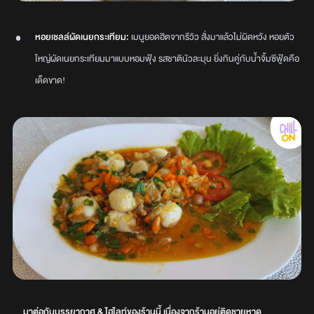
หอยเชลล์ผัดเนยกระเทียม:
เมนูยอดฮิตจากรีวิว สั่งมาแล้วไม่ผิดหวัง หอยตัว
ใหญ่ผัดเนยกระเทียมมาแบบหอมฟุ้ง รสชาตินัวละมุน ยิ่งกินคู่กับน้ำจิ้มซีฟู้ดคือ
เด็ดขาด!
มาต่อกับบรรยากาศ & ไฮไลท์ของร้านนี้ เนื่องจากร้านอยู่ติดชายหาด