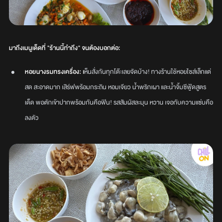
มาถึงเมนูเด็ดที่ "ร้านนี้ทำถึง" จนต้องบอกต่อ:
หอยนางรมทรงเครื่อง: เ
ห็นสั่งกันทุกโต๊ะเลยจัดบ้าง! ทางร้านใช้หอยไซส์เล็กแต่
สด สะอาดมาก เสิร์ฟพร้อมกระถิน หอมเจียว น้ำพริกเผา และน้ำจิ้มซีฟู้ดสูตร
เด็ด พอตักเข้าปากพร้อมกันคือฟิน! รสสัมผัสละมุน หวาน เจอกับความแซ่บคือ
ลงตัว