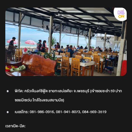
พิกัด: ครัวเจ๊นงค์ซีฟู๊ด ชายทะเลบ่อเคียะ จ.เพชรบุรี (เข้าซอยชะอำ 59 ปาก
ซอยมีเซเว่น ใกล้โรงแรมสยามบีช)
เบอร์โทร: 081-986-0916, 081-941-8073, 084-569-3519
เวลาเปิด-ปิด: