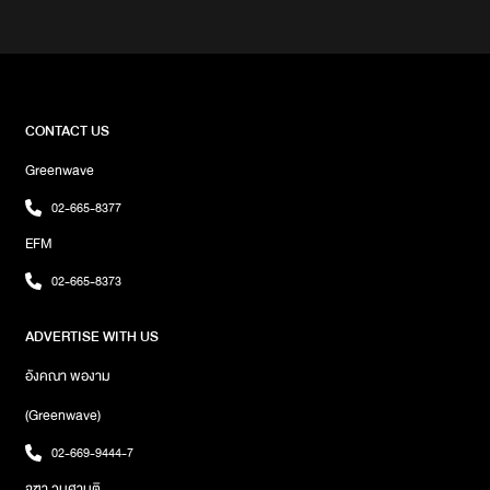
กำลังหาร้านมัทฉะย่านสุขุมวิทที่ใช้วัตถุดิบดี รสชาติเข้มถึงใจ ร้านมีมู้ด
MILEPASSIONATEACAI ANTIOXIDANT SUNRISE
แบบญี่ปุ่นผสมเรโทรโมเดิร์น แถมพี่ ๆ พนักงานยังน่ารักและบริการดี
GINGERหากใครที่สั่งเมนูอื่นที่ไม่ใช่ ซิเนเจอร์ ทางร้าน Oh Juice จะมี
ลองแวะมาที่นี่ได้เลย รับรองว่าได้ทั้งเครื่องดื่มอร่อย รูปสวย และคอน
ขนาดให้เลือก 3 ขนาดด้วยกันได้แก่ GRAND CLASSIC PETITEวันนี้
เทนต์กลับบ้านแบบครบ ๆพิกัด: YUKĀCHA โครงการ A Square
ATIME ขอนำเสนอความอร่อยของร้าน Oh Juice ด้วยเมนู OCEAN N
สุขุมวิท 26เปิดทุกวัน: เวลา 10.00–18.00 น.
EARTH ราคา 270 บาท แนะนำว่าห้ามพลาด เพราะเมนูนี้นอกจากจะ
หน้าตาดี สีสวยแล้ว รสชาติอร่อยนัว เต็มไปด้วยกล้วย มะพร้าวและอโว
CONTACT US
คาโด้ ดูดแปปเดียวหมดแก้วแน่นอนมาต่อที่แก้วที่สองด้วยเมนู ACAI
Greenwave
ANTIOXIDANT SUNRISE GINGER ราคา 270 บาท เป็นสมูธตี้ที่
รวมผลไม้ตระกูลเบอร์รี่ เรียกได้ว่าเมนูเป็นเมนูของคนสวยคนหล่อก็ว่าได้
02-665-8377
เพราะว่า เมนูนี้มีสารต้านอนุมูลอิสระสูง แถมอุดมไปด้วยวิตามินเอ
EFM
แคลเซียม และไฟเบอร์ แถมที่ร้าน Oh Juice เขายังเคลมตัวเองว่าไม่ใส่
น้ำตาลอีกด้วย เป็นรสชาติจากผลไม้แท้ๆ กันเลยใครอยากมีรีเฟรช
02-665-8373
ความสดชื่น สามารถแวะมาได้ที่ ร้าน OH Juice สาขาเซ็นทรัล
ลาดพร้าว ชั้น 2
ADVERTISE WITH US
อังคณา พองาม
(Greenwave)
02-669-9444-7
จุฑา วนศานติ