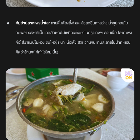
ต้มยำปลากะพงน้ำใส:
สายดื่มต้องสั่ง! ซดแล้วสดชื่นตาสว่าง น้ำซุปหอมใบ
กะเพรา รสชาติเป็นเอกลักษณ์ไม่เหมือนต้มยำในกรุงเทพฯ ส่วนเนื้อปลากะพง
คือใส่มาแบบไม่หวง ชิ้นใหญ่ หนา เนื้อเด้ง สดหวานจนแทบละลายในปาก (แอบ
คิดว่าร้านจะได้กำไรไหมเนี่ย)