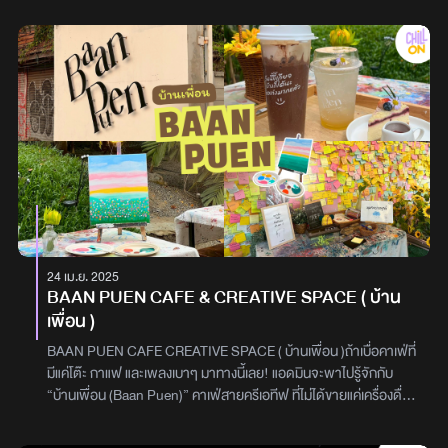
สามารถเลือกสั่งเมนูได้ตามใจชอบ แต่ถ้าอยากให้มื้อนี้พิเศษและเข้าถึง
ใครชอบมัทฉะรสเข้มและวัตถุดิบดี ๆ ร้านนี้ไม่ควรปล่อย
รสชาติของทางร้านได้อย่างสมบูรณ์แบบ ทาง Chill on แนะนำให้ลอง1.
ผ่านYUKĀCHA คาเฟ่มัทฉะมู้ดดี ถ่ายรูปสวยทุกมุมบรรยากาศ
Appetizer Salad (เมนูเรียกน้ำย่อย)Bread Platter: ขนมปังอบสดใหม่
ภายในร้านตกแต่งแบบโปร่งสบาย เน้นกระจกใสที่เปิดรับแสงธรรมชาติ
3 ชนิด (Focaccia, Pretzel และ Sourdough) เสิร์ฟคู่กับเนยพรีเมียม
ทำให้ร้านดูโล่งและนั่งชิลได้แบบไม่อึดอัด โดยใช้สีแดงและสีขาวเป็นโทน
3 รสชาติ ได้แก่ Yuzu Seaweed Butter, Cultured Butter และ Black
หลัก ตัดกับแสงไฟสีส้มอุ่น ๆ และของตกแต่งดีไซน์เก๋ ให้กลิ่นอายคลาส
Garlic ButterCaesar Salad: ผักคอสสดกรอบ คลุกเคล้าน้ำสลัดสูตร
สิกผสมโมเดิร์นแบบมีเทสต์ใครกำลังตามหาคาเฟ่ที่มีมุมถ่ายรูปสวย ๆ
เข้มข้น ท็อปด้วยชีสขูดแบบจุใจCold Pasta: พาสต้าเย็นเส้นสด ท็อ
ต้องถูกใจ เพราะทางร้านเตรียมพร็อปไว้ให้พร้อม ไม่ว่าจะเป็นหูฟังวิทยุ
ปด้วยเนื้อปลาสดหั่นเต๋า ให้รสชาติสดชื่น เบาสบาย ทานแล้วสดชื่น
เทปคาสเซต และของตกแต่งสไตล์เรโทร แค่หยิบมาถือแล้วกดชัตเตอร์ก็
พร้อมเข้าสู่จานต่อไป2. Soup Pasta (เติมความลุ่มลึกให้มื้อ
ได้รูปฟีลคูล ๆ เหมือนหลุดออกมาจากแมกกาซีน บอกเลยว่าร้านนี้เทสดี
อาหาร)Truffle Soup: ซุปทรัฟเฟิลเนื้อเนียนละเอียด กลิ่นหอมละมุน
แบบไม่ต้องพยายามอีกหนึ่งกิมมิกที่สายถ่ายรูปต้องเลิฟคือ ทางร้านมี
โชยเตะจมูกClams Vongole: พาสต้าเส้นลิงกวินี (Linguine) สูตร
กล้องโพลารอยด์กระดาษให้หยิบมาถ่ายเล่นได้ฟรีแบบไม่จำกัด จะถ่าย
เฉพาะของร้าน ชูความโดดเด่นด้วยหอยเชลล์ตัวโตCacio e Pepe:
เดี่ยว ถ่ายคู่ หรือถ่ายกับแก้วมัทฉะก็จัดได้เต็มที่ แอดกับเพื่อนเลยถ่าย
24 เม.ย. 2025
พาสต้าสไตล์โรมันคลาสสิกที่หอมนัวด้วยชีสพรีเมียมAmaebi Prawn:
เล่นกันแบบจุใจ ได้ทั้งรูปน่ารัก ๆ และความทรงจำกลับบ้านไปพร้อมกันที่
BAAN PUEN CAFE & CREATIVE SPACE ( บ้าน
เมนูที่จัดวางอย่างประณีต เสิร์ฟพร้อมซอสรสกลมกล่อมเข้ากันได้ดี3.
สำคัญพี่ ๆ พนักงานใจดีและเป็นกันเองมาก นอกจากจะคอยแนะนำเมนู
เพื่อน )
Main Course (จานหลัก)Ocean Entrées:Japanese Black Cod:
ให้แบบละเอียดแล้ว ยังช่วยถ่ายรูปโพลารอยด์ให้แอดกับเพื่อนอีกด้วย
ปลาหิมะญี่ปุ่นเนื้อฉ่ำนุ่มมาผสมผสานกับการปรุงรสชาติแบบยุโรป
เป็นอีกหนึ่งรายละเอียดเล็ก ๆ ที่ทำให้รู้สึกว่าร้านนี้ไม่ได้มีดีแค่เครื่องดื่ม
BAAN PUEN CAFE CREATIVE SPACE ( บ้านเพื่อน )ถ้าเบื่อคาเฟ่ที่
เสิร์ฟบนซอสโฟมเนื้อเบาละมุนCanadian Lobster Ravioli: ราวิโอลี
แต่ยังใส่ใจประสบการณ์ของลูกค้าแบบเต็มที่Sheep Nutty Matcha มัท
มีแค่โต๊ะ กาแฟ และเพลงเบาๆ มาทางนี้เลย! แอดมินจะพาไปรู้จักกับ
สอดไส้เนื้อล็อบสเตอร์แคนาดา ในซอสบิสค์ (Bisque) เคี่ยวเข้มข้น กลิ่น
ฉะน้องแกะ เมนูไวรัลที่ใครมาก็ต้องสั่งมาถึง YUKĀCHA ทั้งที เมนูแรกที่
“บ้านเพื่อน (Baan Puen)” คาเฟ่สายครีเอทีฟ ที่ไม่ได้ขายแค่เครื่องดื่ม
อายความเป็นต้มยำ ทำให้รสชาติเข้าถึงง่ายและถูกปากคน
พลาดไม่ได้คือ Sheep Nutty Matcha มัทฉะลาเต้รสชาติหอมมัน มีโทน
แต่มีกิจกรรมให้ทำอีกมากมายเดินเข้ามาปุ๊บ ความรู้สึกแรกคือ…
ไทยPremium Meats:Wagyu Tenderloin Steak: สเต็กเนื้อวากิว
ถั่วเบา ๆ ก่อนท็อปด้านบนด้วย Matcha Coconut Cream เนื้อเนียน
“เหมือนหลุดเข้าไปในบ้านเพื่อนที่ชอบศิลปะ!” ที่นี่เขาจัดมุมต่างๆ ไว้ให้นั่ง