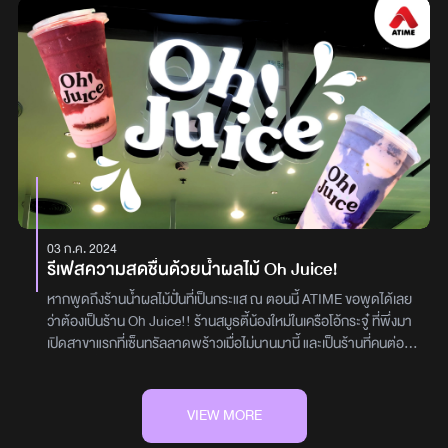
ส่วนสันใน ย่างความสุกระดับ Medium Rare เนื้อนุ่มละลายในปาก
แล้วค่อย ๆ เพนต์เป็นรูปน้องแกะทีละตัว ความน่ารักคือเต็มสิบจนแทบไม่
ชิลได้ทั้งในสวนและในบ้าน ต้นไม้เยอะ มุมถ่ายรูปเพียบ ที่สำคัญ…ทุกมุม
เสิร์ฟพร้อมซอสและมันบดLumina Lamb: ซี่โครงแกะพรีเมียมย่าง
กล้าดื่มสัมผัสแรกจะได้ความเข้มและความนัวของมัทฉะที่ผสมกับนมได้
คือคิวต์มาก!หนึ่งในไฮไลต์ของบ้านเพื่อนคือครีเอทีฟโซน มุมวาดรูปที่ฮีล
อย่างพิถีพิถัน ให้รสสัมผัสนุ่มและกลิ่นหอมกำลังดี เสิร์ฟพร้อมซอสและ
อย่างลงตัว พอดื่มพร้อมครีมมะพร้าวด้านบน เนื้อสัมผัสจะมีความแน่น
ใจเกินต้านนอกจากวาดรูปแล้ว ที่นี่ยังมีกิจกรรม ให้ลองอีก
มันบดเมนูไฮไลต์ที่ไม่ควรพลาด (The Masterpiece)Duck Pithivier
และครีมมี่ขึ้น แต่ยังบาลานซ์กันได้ดี วันนี้แอดเลือกสั่งแบบหวานน้อย
เพียบ!SUNFLOWER DREAM Exhibition - โซนจัดแสดงภาพศิลปะ
(พายเป็ดสไตล์ฝรั่งเศสดั้งเดิม): แป้งพายสีเหลืองทองสลักลายอย่าง
รู้สึกว่ากำลังพอดี ยังคงได้กลิ่นและรสชาติของมัทฉะชัดเจน ไม่โดนความ
ที่กำลังฮิตในตอนนี้ ธีม “ดอกทานตะวัน” สดใสเต็มพื้นที่ เหมาะกับสาย
ประณีต สอดไส้เนื้อเป็ดรสชาติเข้มข้น ยกระดับสุนทรียภาพในการทาน
หวานกลบMatcha Gelato Mochi เข้มข้น หนึบหนับ กินเพลินอีกหนึ่ง
ถ่ายรูปและคนที่อยากได้แรงบันดาลใจดีๆ ไปเติมชีวิตกิจกรรม DIY - ทำ
ด้วย Gueridon Service โดยเชฟจะนำมาตัดแต่งและราดซอสสูตร
เมนูที่เพื่อนแอดเลือกสั่งคือ Matcha Gelato Mochi เมนูที่นำมัทฉะรส
สร้อยข้อมือ , เพ้นท์เสื้อยืดลายทานตะวัน , งานฝีมืออื่นๆ ที่หมุนเวียน
พิเศษให้ชมกันถึงข้างโต๊ะ มอบประสบการณ์ดินเนอร์ที่หรูหราและน่า
เข้มข้นมาทำเป็นเจลาโต แม้เนื้อสัมผัสอาจไม่ได้เนียนระดับ Ultra
เปลี่ยนธีมอยู่เรื่อยๆเมนูเครื่องดื่มและขนม สายหวานห้ามพลาด! เครื่อง
จดจำ ใครที่กำลังมองหาดินเนอร์บรรยากาศดี มีรสนิยม และน่าจดจำ
Smooth แต่รสชาติมัทฉะยังชัด หอม และเข้มกำลังดีด้านบนเสิร์ฟ
ดื่มที่นี่มีความใส่ใจ ดีไซน์ถ้วยก็น่ารักจนต้องหยิบมาถ่ายรูปก่อนจิบ! วัน
AMBER - Western Cuisine Reimagined คืออีกหนึ่งพิกัดที่อยากให้
พร้อมโมจิที่ตีจนได้เนื้อเหนียวนุ่มและหนึบหนับ เมื่อตักกินพร้อมเจลาโต
นี้แอดลองด้วยกัน 3 เมนู โกโก้เข้มข้น, เค้กเบอร์รี่คือหวานพอดี เปรี้ยว
ลอง ด้วยเมนูอาหารตะวันตกที่ถูกตีความใหม่ให้ร่วมสมัยขึ้น ทั้งรสชาติ
เย็น ๆ จะได้ทั้งความเข้มของชาและความหนึบของโมจิในคำเดียว เป็นอีก
เล็กๆ, น้ำโซดาผลไม้สดซ่าๆ เย็นๆ ยิ่งนั่งวาดรูปไปด้วยคือฟีลดีมาก!
03 ก.ค. 2024
ละเมียด และบรรยากาศเรียบหรูอบอุ่น เหมาะสำหรับเดต วันพิเศษ หรือ
เมนูที่คนชอบของหวานสไตล์ญี่ปุ่นน่าจะเลิฟCoconut Milk Mochi
ใครกำลังเหนื่อย อยากชาร์จพลัง แวะมา “บ้านเพื่อน” แล้วจะรู้ว่าที่นี้
รีเฟสความสดชื่นด้วยน้ำผลไม้ Oh Juice!
มื้อดี ๆ ที่อยากให้พิเศษกว่าปกติพิกัด Amber - Western Cuisine
หอมมัน เสิร์ฟมาเต็มถ้วยส่วนใครที่ยังไม่หนำใจ แอดแนะนำให้ต่อด้วย
สามารถสร้างความสุขให้ได้แน่นอน!พิกัด: BAAN PUEN CAFE
Reimaginedชั้น 2 โครงการ Nihonmachi Sukhumvit 26เปิดทุกวัน
Coconut Milk Mochi ทางร้านเสิร์ฟมาแบบเต็มถ้วย ตัวโมจิมีความนุ่ม
CREATIVE SPACE122 2 ถ. จรัญสนิทวงศ์ แขวงอรุณอมรินทร์ เขต
หากพูดถึงร้านน้ำผลไม้ปั่นที่เป็นกระแส ณ ตอนนี้ ATIME ขอพูดได้เลย
เวลา 17.00 - 00.00 น.088 919 4265
หนึบ และหอมมันจากนมมะพร้าว ก่อนโรยหน้าด้วย Kinako หรือผงถั่ว
บางกอกน้อย กรุงเทพมหานคร 10700เวลา : เปิดทุกวัน 10:30–
ว่าต้องเป็นร้าน Oh Juice!! ร้านสมูธตี้น้องใหม่ในเครือโอ้กระจู๋ ที่พึ่งมา
เหลืองคั่ว เพิ่มกลิ่นหอมและรสชาติแบบญี่ปุ่น เมื่อตักทุกอย่างกินพร้อม
19:00 น.เบอร์โทร : 093-2561451ผู้เขียน : ปาณิศา บุญรอด
เปิดสาขาแรกที่เซ็นทรัลลาดพร้าวเมื่อไม่นานมานี้ และเป็นร้านที่คนต่อ
กันจะได้ทั้งความนุ่ม หนึบ หอม และมันแบบพอดีYUKĀCHA คาเฟ่มัท
คิวยาวเพื่อพิสูจน์ความอร่อยกันทุกวันเมนูของร้าน Oh Juice ไม่ได้มีแค่
ฉะที่ไม่ได้มีดีแค่ความไวรัลโดยรวมแล้ว YUKĀCHA เป็นคาเฟ่มัทฉะที่
สมูธตี้ หรือผลไม้ปั่นเท่านั้น ยังไม่เมนูอื่นๆ อย่าง อาซาอิ อีกด้วย และเมนู
ครบทั้งเรื่องรสชาติ บรรยากาศ และมุมถ่ายรูป เหมาะทั้งกับสายมัทฉะ
ซิเนเจอร์ของร้านหากใครมาแล้วต้องลอง คือ 5 เมนู ดังนี้OCEAN N
VIEW MORE
จริงจัง สายคาเฟ่ และคนที่อยากลองเมนูไวรัลอย่างมัทฉะน้องแกะใคร
EARTHANGEL’S SECRETKING GREEN