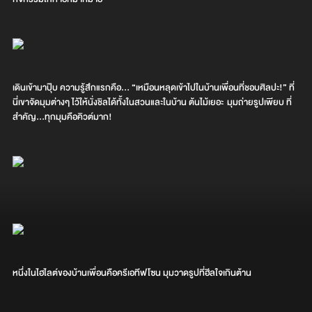
เดินเข้ามาปุ๊บ ความรู้สึกแรกคือ… “เหมือนหลุดเข้าไปในบ้านเพื่อนที่ชอบศิลปะ!” ที่
นี่เขาจัดมุมต่างๆ ไว้ให้นั่งชิลได้ทั้งในสวนและในบ้าน ต้นไม้เยอะ มุมถ่ายรูปเพียบ ที่
สำคัญ…ทุกมุมคือคิวต์มาก!
หนึ่งในไฮไลต์ของบ้านเพื่อนคือครีเอทีฟโซน มุมวาดรูปที่ฮีลใจเกินต้าน