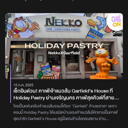
ขนมอบลอยมาเลยสาย Healthy ต้องลอง Acai Bowl เมนูแรกที่แอด
ลองคือ Acai Bowl (VE) 280.- ชามใหญ่มาก กินหมดนี่อิ่มยันเย็น
เครื่องแน่น ทั้งผลไม้สดและธัญพืช จัดเต็มแบบไม่หวงของ สดชื่นเฟรช
สุดๆ เหมาะกับคนอยากเริ่มวันใหม่แบบเฮลท์ตี้ไก่กรอบวาฟเฟิล เมนูหอม
เย้ายวนที่ต้องลอง! เมนูที่เห็นโต๊ะข้างๆ สั่งกันหลายโต๊ะคือ Waffles
Crispy Chicken with Maple Syrup 280.- ไก่กรอบชิ้นใหญ่ เสิร์ฟคู่
กับวาฟเฟิลนุ่มๆ หอมๆ ราดเมเปิ้ลไซรัป หวานนิดๆ ตัดด้วยเลม่อนที่ให้
มาคือฟินมากสายพาสต้าอย่าพลาด Salmon Pesto Spaghetti
แซลมอนชิ้นใหญ่แบบไม่หวง เสิร์ฟมากับเส้นสปาเกตตี้คลุกเพสโต้หอมๆ
ในจาน Salmon Pesto Spaghetti 360.- เมนูนี้ถือว่าคุ้มค่ามาก ทั้ง
รสชาติและปริมาณสลัดตัดเลี่ยน แต่แซ่บ! ขอพักเมนูเด็กอ้วนแป๊บ มาต่อ
ด้วย Classic Caesar Salad 330.- ผักสดกรอบ น้ำสลัดเข้มข้น แอด
แนะนำให้กินคู่กับไก่กรอบวาฟเฟิล คอมโบนี้ลงตัวมาก ยิ่งมากันหลายคน
15 ก.ค. 2025
ยิ่งดี เพราะแต่ละจานคือใหญ่แบบแบ่งกินได้หลายคนสายหวานต้องเช็ค
เช็กอินด่วน! คาเฟ่เจ้าแมวส้ม Garfield’s House ที่
อินเครื่องดื่ม เครื่องดื่มที่แอดลองมีทั้ง Matcha Latte, Ice Chocolate
Holiday Pastry ย่านเจริญนคร คาเฟ่สุดคิวต์ที่สาย
และ Ice Latte รสชาติเข้มข้นแต่ค่อนไปทางหวานนิดนึง ใครไม่กินหวาน
ถ่ายรูปต้องเลิฟ
อย่าลืมบอกพนักงานว่า “หวานน้อย” นะจ๊ะปิดท้ายด้วย Tiramisu เมา
ใครเป็นแฟนคลับเจ้าแมวส้มจอมขี้เกียจ "Garfield" ห้ามพลาด! เพราะ
เบาๆ แต่ฟินเว่อร์ของหวานที่อยากให้สั่งคือ Tiramisu 165.- เนื้อนุ่ม
ตอนนี้ Holiday Pastry ได้เนรมิตบ้านของเจ้าแมวส้มให้กลายเป็นคาเฟ่
ละมุน กลิ่นแอลกอฮอลล์ชัดแบบดีต่อใจ กินไปยิ้มไป แต่อย่ากินเยอะ
สุดน่ารัก Garfield’s House อยู่ฝั่งตรงข้ามไอคอนสยาม ย่าน
เดี๋ยวเมาไม่รู้ตัวน้าาพิกัด: ร้านอยู่ตรงข้าม Icon Siamเวลาเปิด-ปิด:
เจริญนคร เดินทางง่าย แถมยังเต็มไปด้วยมุมถ่ายรูปเพียบ! ไม่ว่าจะมุม