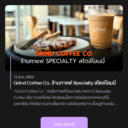
เปิดทุกวัน (ยกเว้นวันอังคาร) 08:30 - 17:00เบอร์โทร: 093-692-
indoor หรือ outdoor หันไปทางไหนก็เหมือนหลุดเข้าไปอยู่ในโลกของ
4598IG: @brusemblyที่จอดรถ: จอดที่ Icon Siam แล้วเดินข้ามทาง
Garfield จริง ๆ แค่เดินเข้ามาก็ได้ฟีลบ้านการ์ตูนเลย ทั้งโซฟาสีส้มสุด
เชื่อม BTS เจริญนคร หรือจอดในซอยข้างร้านได้เลยผู้เขียน : พิชชาภ
iconic, ตู้เย็นปลอม, โต๊ะกินข้าว และสวนเล็ก ๆ ที่ประดับด้วยพร็อพแบบ
รณ์ ผาสุขดีคอนเทนต์โดย : สาริศา ปริมาณ
จัดเต็ม บอกเลยว่าถ่ายได้ทุกมุมจนเมมเต็มแน่นอน! และแน่นอนว่าแอด
ไม่พลาดที่จะลองเมนูสุดฮอตที่ทุกคนพูดถึงตอนนี้! กับเมนู Tuna
Cheese Melt Bagel และ Thai Tea Dark Chocolate Twist เบเกิลอบ
กรอบ ไส้แน่น ทูน่าผสมชีสเยิ้มๆ หอมกลิ่นเนยสุดๆ และชานมไทยหอมๆ
เข้ากันดีมากกับดาร์กช็อกโกแลตเข้มแต่กลมกล่อมที่เป็นเมนูโปรดของ
เจ้าแมวส้ม แต่แอดอดใจไม่ไหวขอสั่งเพิ่มเติมกับเมนู Mentaiko
Carbonara Spaghetti ที่สายเส้นต้องลอง! ครีมมี่มากๆ ผสมไข่กุ้ง
กรึบๆ เพิ่มความอร่อย และ Uji Matcha Nama Tart with Fresh Milk
Ice Cream ของหวานที่สายมัทฉะคือฟิน! ทาร์ตนามะชาเขียวเข้มข้น คู่
12 พ.ค. 2024
กับไอศกรีมนมสด หอมละลายในปาก ที่นี่เป็น Pet-Friendly สามารถ
Grind Coffee Co. ร้านกาแฟ Specialty สไตล์โฮมมี่
พานน้องหมาน้องแมวมานั่งคาเฟ่ชิวๆด้วยกันได้ และธีมงานนี้จัดถึงแค่
31 กรกฎาคมนี้ เท่านั้น!พิกัด : Holiday Pastry โครงการ OURS
“Grind Coffee Co.” คนรักกาแฟต้องมาลอง เพราะมี Specialty
เจริญนคร 10LINE OA: @holidaypastryเบอร์ : 081-152-
Coffee หรือ กาแฟพิเศษ คัดสรรเมล็ดกาแฟชนิดหลากหลายที่มี
1456ระยะเวลา : ตั้งแต่วันนี้ - 31 กรกฎาคม 68เขียนและจัดทำโดย :
รสชาติดีมาให้เลือก ในย่ายสี่แยกวิภาวดีตัดสุทธิสาร ตั้งอยู่ด้านหลัง
พิชชาภรณ์ ผาสุขดี และ สาริศา ปริมาณ
ร้านก๋วยเตี๋ยวลูกชิ้นปลาบรรทัดทองภายในร้าน Grind Coffee Co.
ตกแต่งสไตล์วินเทจ บรรยากาศอบอุ่น มีกลิ่นอายความหอมจากกาแฟ
ส่วนเครื่องชงกาแฟที่ร้านใช้ victoria eagle one ที่เข้ากับการตกแต่งอัน
VIEW MORE