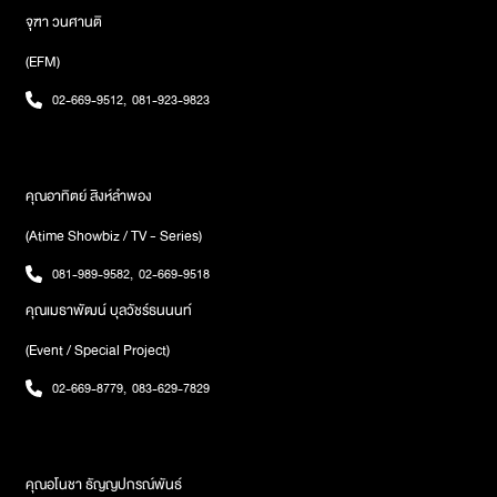
จุฑา วนศานติ
(EFM)
02-669-9512
,
081-923-9823
คุณอาทิตย์ สิงห์ลำพอง
(Atime Showbiz / TV - Series)
081-989-9582
,
02-669-9518
คุณเมธาพัฒน์ บุลวัชร์ธนนนท์
(Event / Special Project)
02-669-8779
,
083-629-7829
คุณอโนชา ธัญญปกรณ์พันธ์