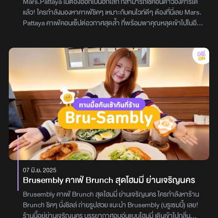
Mars.Pattaya ไม่ต้องออกไปนอกโลก ก็สามารถเช็คอินดาวอังคารได้
แล้ว! ใครกำลังมองหาคาเฟ่ชิคๆ เหมาะกับคนไวท์ดีๆ ต้องที่นี่เลย Mars.
Pattaya คาเฟ่คอนเซ็ปต์อวกาศสุดล้ำ ที่พร้อมพาคุณหลุดเข้าไปในอีก
จักรวาลหนึ่งตั้งแต่ก้าวแรกที่เดินเข้าไป ด้วยดีไซน์ที่จำลองพื้นผิวดาว
อังคาร ผสานกับความมินิมอลโทนส้ม-น้ำตาลแบบ Mars Vibe ทุกมุม
ของร้านคือ Photo Spot ที่สายคาเฟ่ฮอปเปอร์ห้ามพลาด! จะถ่ายกับ
หินอุกกาบาตข้างกระจก หรือจะนั่งจิบกาแฟหน้าดาวเคราะห์เทียม ก็ได้
ฟีลเหมือนอยู่ใน NASA Lab แล้ว พี่พนักงานที่นี่นอกจากจะบริการ
ดีแล้ว ยังแนะนำเมนูซิกเนเจอร์ให้แบบไม่กั๊ก เมนูที่นี่มีทั้งของคาวและของ
หวาน แต่แอดมินแอบพลาดตรงที่กินข้าวมาแล้ว เลยจัดแค่ของหวานกับ
เครื่องดื่ม เริ่มที่ Orange Saturn เค้กส้มหวานกำลังดี เสิร์ฟมาเป็นรูป
ดาวเสาร์ น่ารักและอร่อยในคำเดียว ส่วน Biscoff Cheese Cake ชีส
เค้กเนื้อนุ่ม หอมบิสกอฟเต็มๆ แต่ถ้าไม่ถนัดของหวานอาจจะแอบเลี่ยน
นิดนึง เครื่องดื่มแอดเลือก Global Warming สปาร์คกลิ้งโซดารสผลไม้
ดื่มแล้วสดชื่นมาก! ส่วนสายกาแฟห้ามพลาด Black Holeเอสเพรสโซ่
ช็อตกับโซดา ออนท็อปด้วยซินนาม่อน หอม เข้ม นอกจากนี้ ที่ร้านยังมี
07 มิ.ย. 2025
โซนขายของที่ระลึกเก๋ๆ และ Photo Booth ด้านหน้าร้านให้แชะภาพเก็บ
Brusembly คาเฟ่ Brunch สุดโฮมมี่ ย่านเจริญนคร
โมเมนต์กับเพื่อนแบบสไตล์อวกาศไว้ด้วย บอกเลยว่าได้ทั้งรูป ได้ทั้งฟีล
ครบจบในที่เดียวพิกัดที่ : ซอยนาเกลือ 12 เมืองพัทยา อำเภอบางละมุง
Brusembly คาเฟ่ Brunch สุดโฮมมี่ ย่านเจริญนคร ใครกำลังหาร้าน
ชลบุรี 20150IG : @mars.pattayaเบอร์ : 086-3295444เวลาเปิด-
Brunch ชิคๆ นั่งชิลล์ ถ่ายรูปสวย แนะนำ Brusembly (บรูเซมบี้) เลย!
ปิด : เปิดทุกวัน 9:00-18:00 น.ผู้เขียน : พิชชาภรณ์ ผาสุขดี
ร้านนี้อยู่ย่านเจริญนคร บรรยากาศอบอุ่นแบบโฮมมี่ เดินเข้าไปกลิ่น