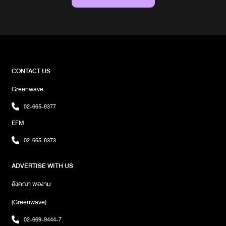
เรียบง่ายของทางร้าน ซึ่งแฝงด้วยดีเทลเอาไว้ ใครชื่นชอบการถ่ายภาพ
ที่ร้าน Grind Coffee Co. มีมุมให้ถ่ายรูปหลากหลาย ทั้งโซนห้องแอร์
และโซนด้านนอกที่เป็นตรงระเบียงไม้เก่าให้ความคลาสสิก เมนูวันนี้ คือ
“PB J Latte” ถือว่าเป็นหนึ่งในเมนูขายดีของทางร้าน Grind Coffee
Co โดยเมนูนี้มี secret sauce เป็นคาราเมลโฮมเมดที่ทางร้านเคี่ยว มี
รสชาติขมปลาย ตัดกับรสหวาน ซึ่งเข้าได้ดีกับเมล็ดกาแฟเฮาส์เบลนด์
ของทางร้าน ส่วนใครแพ้นมวัว หรือรักสุขภาพ สามารถเลือกสั่งเป็นนม
CONTACT US
โอ๊ตได้ รสชาติอร่อยไม่แพ้นมวัว เมื่อดื่มกาแฟ “PB J Latte” สิ่งที่ขาดไม่
Greenwave
ได้เลยคือ ขนมหวาน ซึ่งเมนูแนะนำของทางร้าน Grind Coffee Co คือ
“ครอฟเฟิล” อบสดใหม่ชิ้นต่อชิ้น มีความหวานแบบไม่แหลมจากน้ำตาล
02-665-8377
คาราเมลเคลือบด้านนอก มีความกรอบนอกหนึบใน แนะนำให้ทางตอน
EFM
ร้อนคู่กับกาแฟ นอกจากนี้ทางร้านยังมีเมนูขนมหวานอื่นอีก ไม่ว่าจะเป็น
ซอฟต์คุกกี้ , บราวนี่เนื้อหนึบ เสิร์ฟคู่กับครีม , เค้กกล้อยหอมซอสคารา
02-665-8373
เมล , ชีสเค้ก และอื่นๆ มองหาร้านกาแฟบรรยากาศดี เปิดตอนเช้า ต้อง
มาลองที่ร้าน Grind Coffee Co และใครอยากเจอเจ้าเหมี๊ยว (เจ้าของ
ADVERTISE WITH US
ร้านขนปุย) แนะนำให้มาวันเสาร์ อาทิตย์ ที่ย่ายสี่แยกวิภาวดีตัด
สุทธิสารLet Coffee Connect Us.เวลาให้บริการเวลา : 8.30 –
อังคณา พองาม
17.30 น.สามารถติดตามเฟจได้ที่ : Grind coffee co.
(Greenwave)
02-669-9444-7