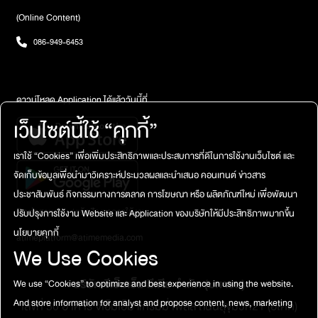
(Online Content)
086-949-6453
ดาวน์โหลด Application ได้แล้ววันนี้ที่
เว็บไซต์นี้ใช้ “คุกกี้”
เราใช้ “Cookies” เพื่อเพิ่มประสิทธิภาพและประสบการที่ดีในการใช้งานเว็บไซต์ และ
จัดเก็บข้อมูลเพื่อนำมาวิเคราะห์ประมวลผลและนำเสนอ คอนเทนต์ ข่าวสาร
ประชาสัมพันธ์ กิจกรรมทางการตลาด การโฆษณา หรือ ผลิตภัณฑ์ใหม่ เพื่อพัฒนา
ติดต่อสอบถาม / แจ้งปัญหาการใช้งาน
ปรับปรุงการใช้งาน Website และ Application ของบริษัทให้มีประสิทธิภาพมากขึ้น
นโยบายคุกกี้
atimeplatform@atimemedia.com
We Use Cookies
บริษัท จีเอ็มเอ็ม มีเดีย จำกัด (มหาชน)
We use “Cookies” to optimize and best experience in using the website.
And store information for analyst and propose content, news, marketing
เลขที่ 50 อาคาร จีเอ็มเอ็ม แกรมมี่ เพลส ถนนสุขุมวิท21 (อโศก)