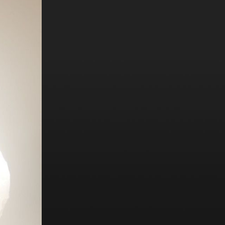
'กุลสตรีไทย' นั้นหมายถึง ความอ่อนโยน
และดีงาม ที่มาจากจิตใจข้างใน มากกว่า
ภายนอกที่ใคร ๆ ก็สามารถแสร้งทำเป็น
กุลสตรีได้ ผมจึงถามตัวเองว่าเรามีส่วนที่
จะเพิ่มการเข้าถึงเรื่องนี้ได้ไหม โดยการ
เขียนเพลงเพื่อตามหา “กุลสตรีที่แท้จริง”
ว่ายังมีอยู่ไหม ในรูปแบบที่บันเทิงและประชด
ประชัน เพื่อทำให้เรื่องที่จะเล่าไม่ซีเรียสจน
เกินไป เพราะแฝงไปด้วยมุมมองของทั้งชาย
และหญิงที่อาจจะมองเห็นเรื่องนี้ต่างกัน
เนื่องจากมีผู้หญิงไม่น้อยในยุคนี้ก็มองว่า
ผู้ชายสมัยนี้ไม่มีความเป็นสุภาพบุรุษเช่น
กัน ผมจึงต้องแก้ต่างให้ผู้ชายโดยการเป็น
สุภาพบุรุษให้มากที่สุด พร้อมกับเปิด
โอกาสตามหาตัวแทนฝั่งผู้หญิงมาแก้ต่าง
ด้วยเพื่อให้เกิดความแฟร์ขึ้น ผมจึงได้น้อง
“เบลล์ นิภาดา” หมอลำไอดอลสาวดาวรุ่ง
พุ่งแรงจาก TikTok มาร่วมฟีทเจอริ่งด้ว
ยกันในเพลงนี้ ก็ขอบคุณน้องเบลล์มาก ๆ
ครับที่มาทำให้เพลงนี้สมบูรณ์แบบ