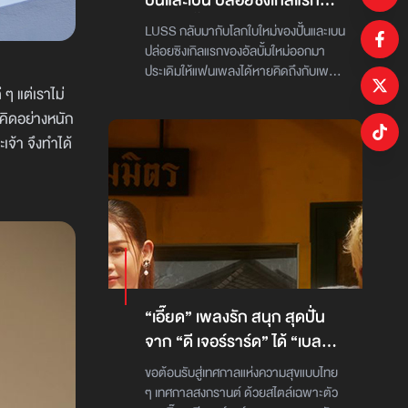
ปั้นและเบน ปล่อยซิงเกิลแรก
คงต้องเดินหน้าต่อไปและก้าวข้ามผ่านการ
ปรับให้มีความเป็นแร็ปเปอร์มากขึ้นและใน
ของอัลบั้มใหม่ออกมาประเดิมให้
ถูกทำร้ายจากผู้อื่นไม่ว่าจะด้วยการกระทำ
อีกไม่กี่วันที่ปี 2567 กำลังจะพ้นไป ฮันซิค
LUSS กลับมากับโลกใบใหม่ของปั้นและเบน
แฟนเพลงได้หายคิดถึงกับเพลง
หรือคำพูดก็ตาม พร้อมกับความกล้าที่จะ
ออกเดินทางครั้งใหม่ ด้วยการทำงานร่วม
ปล่อยซิงเกิลแรกของอัลบั้มใหม่ออกมา
แสดงตัวตนและจุดยืนของตนเองออกมา
กับเวย์เฟอร์ เรคอร์ดส์ (Wayfer
‘Kaipalo’
ประเดิมให้แฟนเพลงได้หายคิดถึงกับเพลง
เพลงนี้จึงถูกเล่าออกมาในเชิงอุปมาอุปไมย
Records) สังกัดเพลงที่ให้ศิลปินได้ปลด
‘Kaipalo’LUSS กลับมากับโลกใบใหม่ของ
 ๆ แต่เราไม่
ด้วยดนตรี-เนื้อร้อง-ท่วงทำนอง “Dum
ปล่อยความคิดสร้างสรรค์ และความเป็น
ปั้นและเบน ปล่อยซิงเกิ้ลแรก ของอัลบั้มใหม่
งคิดอย่างหนัก
Dum” คือเพลงที่นำเสนออีกด้านที่ “เจฟ
ตัวเองให้ออกมาได้อย่างเต็มเหนี่ยว ภายใต้
ออกมาประเดิมให้แฟนเพลงได้หายคิดถึง
เจ้า จึงทำได้
ซาเตอร์” ยังไม่เคยเปิดเผยความคิดอันลึก
บ.วอร์นเนอร์ มิวสิค (ประเทศไทย) จำกัด ที่
ด้วยเพลง “Kaipalo” หลังจากที่พวกเขา
ซึ้งผ่านบทเพลงในมุมนี้มาก่อนสัมผัสตัว
เปิดตัวด้วย "เพลงที่ไม่มีคนฮัม (NO
ซุ่มทำอัลบั้มใหม่กันมา 5 เดือน ก็ถึงเวลาที่
ตนอีกแง่มุมหนึ่งของ “เจฟ ซาเตอร์” ใน
HUM)" เพลงรักที่ไม่สมหวัง แต่มุมมองใน
ปั้นและเบนจะปล่อยผลงานใหม่ของพวกเขา
“Dum Dum” ได้ที่ Youtube : Jeff Satur
การแต่งเพลงน่าสนใจ และสะกิดหูได้ตั้งแต่
ออกมาให้แฟนเพลงที่เฝ้ารอได้รับฟัง
เนื้อหาในท่อนแรก“เธอถามว่ารักของเรามี
การกลับมาครั้งนี้ของทั้ง 2 คน เป็นการนำ
ค่าเท่าไหร่ เธออยากรู้ว่าคิดเหมือนกันใช่
เสนอโลกใบใหม่ของ LUSS ที่อยากนำ
ไหม และฉันจะบอกกับเธอเป็นครั้งสุดท้าย
เสนอผลงานเพลง POP ในมุมใหม่ๆ ที่ต่าง
ถ้าเธอเป็นท้องทะเลคงมากกว่าวาฬ และมัน
ไปจากเดิมและอยากเป็นอีกหนึ่งศิลปินที่
ไม่ได้น้อยลงไปกว่าเมื่อวาน บางทีมันก็บอบ
ช่วยผลักดันวงการเพลง POP ไทย ให้มี
“เอี๊ยด” เพลงรัก สนุก สุดปั่น
ชํ้าด้วยความเปลี่ยนแปลงมากมาย"ฮันซิค
ความแปลกใหม่มากขึ้น โดยอัลบั้มนี้จะถูก
จาก “ดี เจอร์ราร์ด” ได้ “เบลล์
เล่าถึงที่มาของ “เพลงที่ไม่มีคนฮัม (NO
ถ่ายทอดผ่านมุมมองของดนตรี ศิลปะ และ
นิภาดา” ร่วมฟีทเจอริ่ง
HUM)” ว่า "เป็นการโต้ตอบกับใครสักคน
แฟชั่น ที่พวกเขาชื่นชอบ ซึ่งรับรองได้ว่า
ขอต้อนรับสู่เทศกาลแห่งความสุขแบบไทย
ที่เรารักมากๆ แล้วไม่มีอะไรสะท้อนกลับมา
โลกใบใหม่ของ LUSS นี้จะเต็มเปี่ยมไปด้วย
ๆ เทศกาลสงกรานต์ ด้วยสไตล์เฉพาะตัว