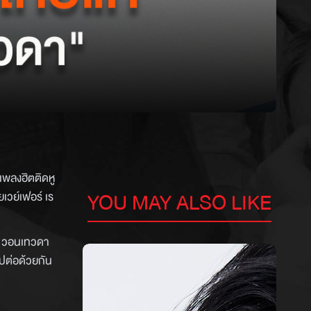
งเพลงฮิตติดหู
YOU MAY ALSO LIKE
เวย์เฟอร์ เร
า "วอนเทวดา
ปต่อด้วยกัน