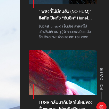
นำเสนองานเพลงและศิลปินที่สร้างความ
แปลกใหม่ให้กับวงการเพลงไทยอย่างต่อ
"เพลงที่ไม่มีคนฮัม (NO HUM)"
เนื่องหลังมอบงานเพลงซึ้ง ๆ ฟังเศร้า ๆ ให้
ซิงเกิลเปิดตัว “ฮันซิค” Hunsick
ได้ฟังกันมาหลายเพลง ใน “Dum Dum”
แร็ปเปอร์น้องใหม่ สายแทร็ป
ซิงเกิ้ลที่ 6 จาก “เจฟ ซาเตอร์” จะเผยอีก
ฮันซิค (Hunsick) แร็ปเปอร์ สายแทร็ป
จากค่าย เวย์เฟอร์ เรคอร์ดส์
ด้านให้เห็น เปลือยตัวตนอีกมุมหนึ่งให้
สร้างชื่อให้แฟน ๆ รู้จักจากเพลงฮิตระดับ
สัมผัส กับบีตดนตรีสนุก ๆ กระตุ้นให้ขยับ
ล้านวิว อย่าง "ตัวละครเอก" และ เอวชาโป
ร่างกาย เมโลดี้ลื่นไหล ฮุกโดนใจ ที่ทำให้ฮัม
รวมถึงเพลงที่ได้รับการตอบรับเป็นอย่างดี
ตามได้ในทันที จากการได้ยินเพียงครั้งแรก
เช่น "น้องส้มสายมู", "เต๊าะ" หรือ "ท่าน
ภาคดนตรีที่ “เจฟ ซาเตอร์” เล่นเครื่อง
ประธาน"แต่ก่อนหน้านั้น ฮันซิค คือเด็ก
ดนตรีเองเกือบทุกชิ้น ก็เต็มไปด้วยเสน่ห์
หนุ่มจากเกาะสมุย ที่เดินทางมาเรียนใน
เริ่มจากท่อนอินโทรที่นำเอาพิณมาใช้ และ
กรุงเทพฯ และได้สัมผัสกับวงการเพลง
กลมกลืนเข้ากับซาวนด์ดนตรี
ฮิปฮ็อป จนกลายเป็นทีมงานฝ่ายโปรดักชัน
FOLLOW US
อิเล็กทรอนิกส์ บีทแน่น ๆ ได้เป็นอย่างดี จน
ของค่ายเพลงอิสระ ทำงานควบคู่ไปกับการ
“Dum Dum” คลิกหูตั้งแต่เสียงแรกที่
ทำงานเพลง และในที่สุดก็ได้เป็นคนเบื้อง
ได้ยิน รวมถึงตอกย้ำความเป็นไทยในเนื้อ
หน้า แต่ก็ไม่ทิ้งการทำงานเบื้องหลัง เมื่อลง
งานเรื่องราวก็คมคาย เพราะ “Dum
ตัดต่อมิวสิควิดีโอของตัวเองทุกเพลง โดย
Dum” คือเพลงแรกของ “เจฟ ซาเตอร์” ที่
ใช้ชื่อในการทำงานว่า ฮันซิค ซึ่งดัดแปลง
ไม่ได้พูดถึงเรื่องความรักที่ผิดหวัง แต่หยิบ
มาจาก "ฮานิ" ชื่อที่เพื่อน ๆ เรียกในสมัย
LUSS กลับมากับโลกใบใหม่ของ
เรื่องการถูกกลั่นแกล้ง-รังแก (Bully) แต่ยัง
มัธยมที่แผลงมาจากชื่อจริง ฮานิรุต แต่