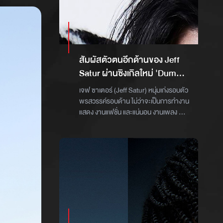
สัมผัสตัวตนอีกด้านของ Jeff
Satur ผ่านซิงเกิลใหม่ 'Dum
Dum' เพลงบีตสนุก กับมุมมอง
เจฟ ซาเตอร์ (Jeff Satur) หนุ่มเก่งรอบตัว
ที่จะกระตุ้นให้คุณเป็นคุณ
พรสวรรค์รอบด้าน ไม่ว่าจะเป็นการทำงาน
แสดง งานแฟชั่น และแน่นอน งานเพลง ที่
ทำได้อย่างเยี่ยมยอดไม่ว่าจะอยู่เบื้องหน้า
หรือเบื้องหลัง ที่สามารถรับรู้ได้จาก หลาก
หลายซิงเกิ้ลที่ถูกปล่อยออกมา ไม่ว่าจะเป็น
“Highway”, “ทำไมมันยาก
(Complicated)”, “วันนี้คือพรุ่งนี้ของเมื่อ
วาน (Loop)” และเพลง “ลืมไปแล้วว่าลืม
ยังไง” ซึ่งเป็นการทำงานร่วมกับเวย์เฟอร์
เรคอร์ดส์ (Wayfer Records) สังกัดเพลง
คุณภาพในชายคาของ วอร์นเนอร์ มิวสิค
ประเทศไทย (Warner Music Thailand) ที่