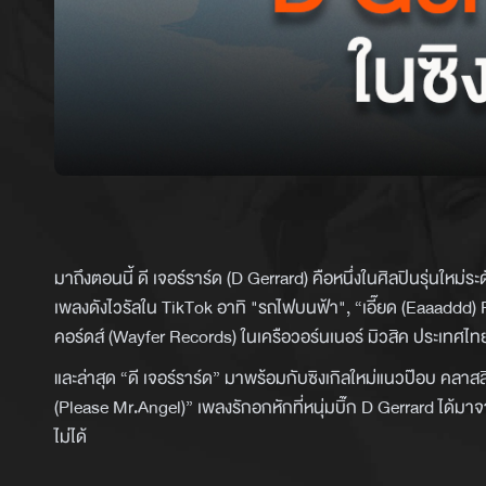
มาถึงตอนนี้ ดี เจอร์ราร์ด (D Gerrard) คือหนึ่งในศิลปินรุ่นใหม่
เพลงดังไวรัลใน TikTok อาทิ "รถไฟบนฟ้า", “เอี๊ยด (Eaaaddd) F
คอร์ดส์ (Wayfer Records) ในเครือวอร์นเนอร์ มิวสิค ประเทศไ
และล่าสุด “ดี เจอร์ราร์ด” มาพร้อมกับซิงเกิลใหม่แนวป๊อบ คลาสส
(Please Mr.Angel)” เพลงรักอกหักที่หนุ่มบิ๊ก D Gerrard ได้
ไม่ได้