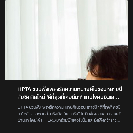
LIPTA ชวนฟังเพลงรักความหมายดีในรอบหลายปี
กับซิงเกิลใหม่ ‘ดีที่สุดที่เคยมีมา’ แทนใจคนอินเลิฟ
ได้เป็นอย่างดี
LIPTA ชวนฟัง เพลงรักความหมายดีในรอบหลายปี “ดีที่สุดที่เคยมี
มา”หลังจากเพิ่งปล่อยซิงเกิล “แต่งครับ” ไปเมื่อช่วงก่อนสงกรานต์ที่
ผ่านมา โดยได้ F.HERO มาร่วมฟีทเจอริ่งนั้น และยังเพิ่งคว้ารางวัล
ทรงเกียรติจากเวที The Guitar Mag Awards 2023 ในสาขา Best