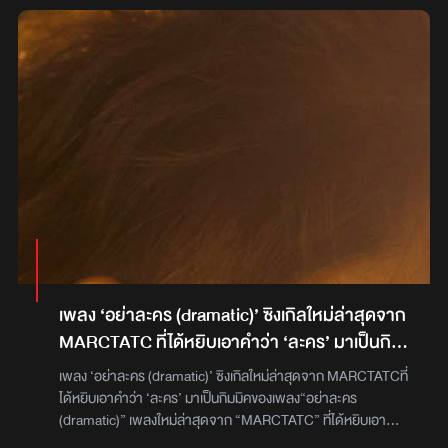
Duo of The Year มาสด ๆ ร้อน ๆ ล่าสุด 2 หนุ่มอารมณ์ดี LIPTA
(ลิปตา) คัตโตะ-อารมณ์โพธิ์หาญรัตนกุล และ แทน-ธารณ ลิปต
พัลลภ ยังคงสร้างสรรค์ผลงานออกมาให้แฟน ๆ ได้ฟังกันอย่างต่อ
เนื่องในซิงเกิล “ดีที่สุดที่เคยมีมา” แนวเพลงแบบที่ทางวงไม่ได้ทำมา
นานแล้ว นับตั้งแต่อัลบั้มที่ 2 “Can U See Me?” แนวดนตรี RB และ
Soulสำหรับเนื้อหาของเพลง “ดีที่สุดที่เคยมีมา” คัตโตะ-แทน ตั้งใจ
เขียนเพลงนี้ให้เป็นเพลงรักที่สมหวัง ซึ่งในความสัมพันธ์แต่ละครั้ง เรา
ต่างได้เจอคนที่หลากหลาย ได้เรียนรู้ซึ่งกันและกัน แต่ในท้ายสุด เรา
จะได้เรียนรู้ว่าคนแบบไหนที่เหมาะกับเรา ถึงแม้บางทีดูไม่เข้ากัน แต่
หากเราเข้าใจกันและปรับตัวเข้าหากัน ก็อาจจะเป็นรักที่ดีที่สุดที่เคยมี
มา หวังว่าเพลงนี้จะแทนใจคนอินเลิฟได้เป็นอย่างดี และที่สำคัญ ถ้า
คิดถึง Lipta ในแบบเก่าก่อน คุณต้องไม่พลาดฟังเพลงนี้สามารถฟัง
เพลง “ดีที่สุดที่เคยมีมา” ได้แล้วในทุกช่องทางมิวสิคสตรีมมิ่ง และดู
MV ได้แล้วทาง Youtube : LIPTAofficial
เพลง ‘อย่าละคร (dramatic)’ ซิงเกิลใหม่ล่าสุดจาก
MARCTATC ที่ได้หยิบเอาคำว่า ‘ละคร’ มาเป็นกิม
มิคของเพลง
เพลง ‘อย่าละคร (dramatic)’ ซิงเกิลใหม่ล่าสุดจาก MARCTATCที่
ได้หยิบเอาคำว่า ‘ละคร’ มาเป็นกิมมิคของเพลง“อย่าละคร
(dramatic)” เพลงใหม่ล่าสุดจาก “MARCTATC” ที่ได้หยิบเอาคำ
ว่า “ละคร” มาเป็นกิมมิคของเพลง ซึ่งจุดเริ่มต้นมาจากคำว่า หมื่นคำ