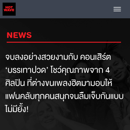
NEWS
จบลงอย่างสวยงามกับ คอนเสิร์ต
‘บรรเทาปวด’ โชว์คุณภาพจาก 4
ศิลปิน ที่ต่างขนเพลงฮิตมามอบให้
แฟนคลับทุกคนสนุกจนลืมเจ็บกันแบบ
ไม่มียั้ง!