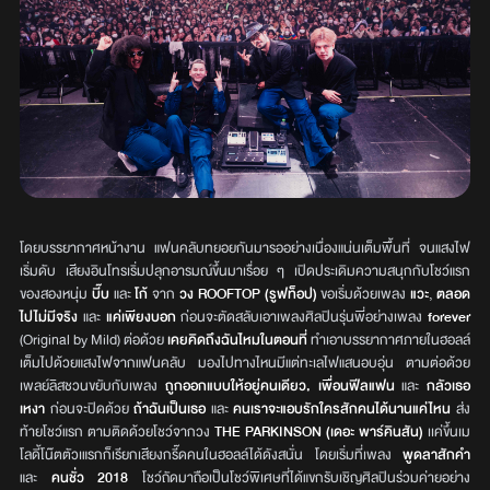
โดยบรรยากาศหน้างาน แฟนคลับทยอยกันมารออย่างเนื่องแน่นเต็มพื้นที่ จนแสงไฟ
เริ่มดับ เสียงอินโทรเริ่มปลุกอารมณ์ขึ้นมาเรื่อย ๆ เปิดประเดิมความสนุกกับโชว์แรก
ของสองหนุ่ม
บี๊บ
และ
โก้
จาก
วง ROOFTOP (รูฟท็อป)
ขอเริ่มด้วยเพลง
แวะ
,
ตลอด
ไปไม่มีจริง
และ
แค่เพียงบอก
ก่อนจะตัดสลับเอาเพลงศิลปินรุ่นพี่อย่างเพลง
forever
(Original by Mild) ต่อด้วย
เคยคิดถึงฉันไหมในตอนที่
ทำเอาบรรยากาศภายในฮอลล์
เต็มไปด้วยแสงไฟจากแฟนคลับ มองไปทางไหนมีแต่ทะเลไฟแสนอบอุ่น ตามต่อด้วย
เพลย์ลิสชวนขยับกับเพลง
ถูกออกแบบให้อยู่คนเดียว,
เพื่อนฟีลแฟน
และ
กลัวเธอ
เหงา
ก่อนจะปิดด้วย
ถ้าฉันเป็นเธอ
และ
คนเราจะแอบรักใครสักคนได้นานแค่ไหน
ส่ง
ท้ายโชว์แรก ตามติดด้วยโชว์จากวง
THE PARKINSON (เดอะ พาร์คินสัน)
เเค่ขึ้นเม
โลดี้โน๊ตตัวเแรกก็เรียกเสียงกรี๊ดคนในฮอลล์ได้ดังสนั่น โดยเริ่มที่เพลง
พูดลาสักคำ
และ
คนชั่ว 2018
โชว์ถัดมาถือเป็นโชว์พิเศษที่ได้แขกรับเชิญศิลปินร่วมค่ายอย่าง