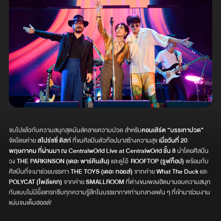
จบไปแล้วกับความสนุกสุดมันส์คลายความปวด สำหรับ
คอนเสิร์ต “บรรเทาปวด”
จัดโดยค่าย
สไปร์ซซี่ ดิสก์
ที่ขนศิลปินตัวท๊อปมาสร้างความสุข
เมื่อวันที่ 20
พฤษภาคม ที่ผ่านมา ณ CentralwOrld Live at CentralwOrld ชั้น 8
นำโดยศิลปิน
วง
THE PARKINSON
(เดอะ พาร์คินสัน)
และดูโอ้
ROOFTOP (รูฟท็อป)
พร้อมกับ
ศิลปินที่จะมาช่วยบรรเทา
THE TOYS
(เดอะ ทอยส์)
จากค่าย
What The Duck
และ
POLYCAT (โพลีแคท)
จากค่าย
SMALLROOM
ที่ต่างขนเพลงฮิตมามอบความสนุก
กันแบบไม่มียั้งแทรกซึมทุกความรู้สึกในบรรยากาศท่ามกลางแฟน ๆ ที่เข้ามาร่วมงาน
แน่นจนเต็มฮอลล์!