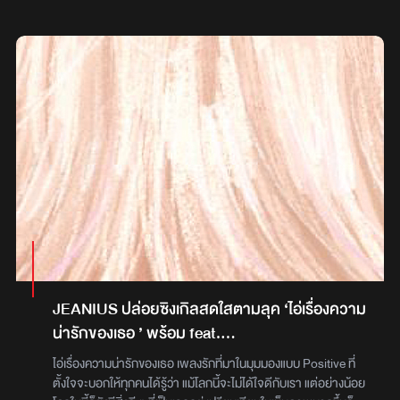
Watkins” หรือ “เกบ วัทคิ่นส์” จากสังกัดค่ายเพลง What The
Duck (วอท เดอะ ดัก) ที่มาพร้อมกับความสามารถทางด้านดนตรีมี
เสน่ห์ชวนหลงใหล ซึ่งก่อนหน้านี้ “Gabe Watkins” ก็เคยได้ฝากผล
งานคุณภาพดีออกมาให้แฟนเพลงสากลได้รับฟังกันมาแล้ว
มากมาย ไม่ว่าจะเป็น เพลง One Summer, Blue Skies, Flowers
From Japan, “Sunsets” และ “choose u everytime” เพลงที่จะ
ชวนทุกคนสัมผัสกับบรรยากาศความเหงาไปพร้อม ๆ กัน“the
rush” ซิงเกิลใหม่ล่าสุดจาก “เกบ” ที่ตั้งใจเขียนขึ้นมา เพื่อถ่ายทอด
ช่วงเวลาที่ตนเองเคยรู้สึกเศร้าและเสียใจกับความรักในอดีต โดย
“เกบ” ได้เล่าถึงการเริ่มต้นใหม่อีกครั้ง ซึ่งเป็นการที่เขาได้ออกไปใช้
ชีวิตมากขึ้น ได้ไปเจอสิ่งใหม่ ๆ และเก็บเกี่ยวประสบการณ์รอบ ๆ ตัว
เพลง “the rush” จึงเปรียบเหมือนกับการปลดปล่อยตัวเองออก
จากความทุกข์ในอดีต ให้เราได้พร้อมเริ่มต้นใหม่อีกครั้งอย่างมีความ
สุข โดยไม่สนใจว่าอดีตจะเคยเป็นอย่างไร และแม้ความสุขนั้นจะเกิด
เพียงแค่ช่วงเวลาสั้น ๆ ก็ตามในส่วนของพาร์ทดนตรี ยังคงเล่าเรื่อง
ราวความรักผ่านเสียงดนตรีที่มีเอกลักษณ์และน่าฟัง มาในจังหวะ
JEANIUS ปล่อยซิงเกิลสดใสตามลุค ‘ไอ่เรื่องความ
สนุกแต่ฟังสบาย พร้อมให้ทุกคนได้ปล่อยใจไปกับเสียงดนตรี อีกทั้ง
น่ารักของเธอ ’ พร้อม feat.
ได้ “ลุค” หรือ ลุค – ทาวน์เซน (คีย์บอร์ด/ซินซิไซเซอร์) จากวง
themoonwillalwaysbewithme
“Dept” ดูโอ้อินดี้ป็อปมาแรง ร่วมเล่นมิวสิกวิดีโอเพลงนี้อีกด้วย
ไอ่เรื่องความน่ารักของเธอ เพลงรักที่มาในมุมมองแบบ Positive ที่
อย่างไรก็ตามแฟนเพลงของ Gabe Watkins สามารถรับฟังและรับ
ตั้งใจจะบอกให้ทุกคนได้รู้ว่า แม้โลกนี้จะไม่ได้ใจดีกับเรา แต่อย่างน้อย