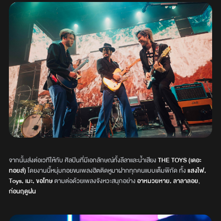
จากนั้นส่งต่อเวทีให้กับ ศิลปินที่มีเอกลักษณ์ทั้งลีลาและน้ำเสียง
THE TOYS (เดอะ
ทอยส์)
โดยงานนี้หนุ่มทอยขนเพลงฮิตติดหูมาฝากทุกคนแบบเต็มพิกัด ทั้ง
แสงไฟ,
Toys, เมะ, ขอโทษ
ตามต่อด้วยเพลงจังหวะสนุกอย่าง
อาหมวยหาย, ลาลาลอย
,
ก่อนฤดูฝน