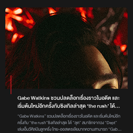
หวาน เป็นคำที่โปรดิวเซอร์มากความสามารถ อย่าง THE TOYS
พูดขึ้น และต่อยอดเป็นไอเดียในการเขียนเพลงนี้ที่สื่อถึงความ
สัมพันธ์จอมปลอมที่ถูกหลอกให้รัก โดยฝ่ายที่ถูกหลอกนั้นรู้ความ
จริงทั้งหมดแล้ว ซึ่งเปรียบเปรยความสัมพันธ์นี้เป็นเหมือนละครน้ำ
เน่า ที่สามารถเดาตอนจบได้ อีกทั้งเพลงนี้ใช้เวลาเขียนเพียง 2 วัน
ถือได้ว่าเป็นหนึ่งในผลงานที่น่าติดตาม“อย่ามาละคร เลิกแสดงแกล้ง
ทำเป็นว่ารักกัน เก็บบทละครไปแสดงกับคนอื่นไม่ใช่ฉัน”พาร์ทดนตรี
ในเพลง “อย่าละคร (dramatic)” ยังคงดีไซน์ในรูปแบบ Easy
Listening ผสมกลิ่นไอ Synth Pop ที่สามารถเข้าถึงแฟนเพลงทุก
กลุ่ม ซึ่งในเพลงนี้ยังได้ THE TOYS ศิลปินและโปรดิวเซอร์มากฝีมือ
มาร่วมเขียนเนื้อร้องให้เช่นเคยสามารถติดตามและรับชม MV เพลง
'อย่าละคร (dramatic)' จาก MARCTATC ได้ที่ Youtube :
WHOOP Music
Gabe Watkins ชวนปลดล็อกเรื่องราวในอดีต และ
เริ่มต้นใหม่อีกครั้งกับซิงเกิลล่าสุด ‘the rush’ ได้
‘ลุค’ จากวง Dept เล่น MV
“Gabe Watkins” ชวนปลดล็อกเรื่องราวในอดีต และเริ่มต้นใหม่อีก
ครั้งกับ “the rush”ซิงเกิลล่าสุด ได้ “ลุค” สมาชิกจากวง “Dept”
เล่นเอ็มวีศิลปินลูกครึ่ง ไทย-ออสเตรเลียมากความสามารถ “Gabe