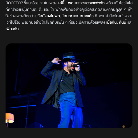
ROOFTOP ขึ้นมาร้องเเจมในเพลง
แค่นี้...พอ
และ
จะบอกเธอว่ารัก
พร้อมกับโชว์โซโล่
กีตาร์ของหนุ่มกานต์, ต๊ะ และ โก้ ฟาดฟันกันอย่างดุเดือดสะกดสายตาคนดูสุด ๆ เข้า
ถึงช่วงเพลงฮิตอย่าง
รักยังคงไม่พอ, ไหนวะ
และ
หมดแก้ว
ที่ กานต์ นักร้องนำขอลง
เวทีไปร้องเพลงกันอย่างใกล้ชิดกับแฟน ๆ ก่อนจะปิดท้ายด้วยเพลง
เมื่อคืน, คืนนี้
และ
เพื่อนรัก