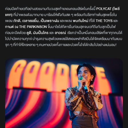
ก่อนปิดท้ายเวทีอย่างสวยงามกับวงสุดท้ายของคอนเสิร์ตในครั้งนี้
POLYCAT (โพลี
แคท)
ที่นำเพลงดังมากมาย มาร้องให้ฟังกันสด ๆ พร้อมกับลีลาท่าเต้นสุดพริ้วใน
เพลง
ภักดี, เวลาเธอยิ้ม, เป็นเพราะฝน
และเพลง
พบกันใหม่
ที่ได้
THE TOYS
และ
กานต์ วง THE PARKINSON
ขึ้นมาโซโล่กีตาร์ในท่อนฮุคจนเวทีถึงกับลุกเป็นไฟ
ก่อนจะปิดด้วย
ดูดี, มันเป็นใคร
และ
อาวรณ์
เรียกว่าเป็นหนึ่งคอนเสิร์ตที่พาทุกคนได้
ไปบำบัดความทุกข์ บำรุงความสุขด้วยเพลย์ลิสของเหล่าศิลปินได้จัดเตรียมมากันแบบ
จุก ๆ ที่ทำให้ใครหลาย ๆ คนหายปวดทั้งกายและปวดทั้งใจได้กลับไปอย่างแน่นอน!