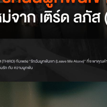
 ลภัส (THIRD) กับเพลง “รักฉันผูกพันเขา (Leave Me Alone)” ที่จะพาคุณดำ
วามรัก กับ ความผูกพัน