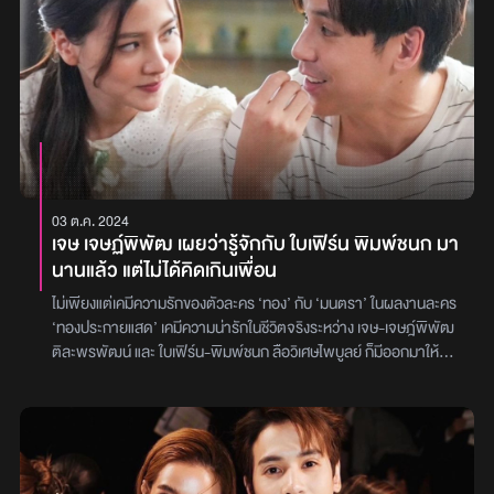
03 ต.ค. 2024
เจษ เจษฏ์พิพัฒ เผยว่ารู้จักกับ ใบเฟิร์น พิมพ์ชนก มา
นานแล้ว แต่ไม่ได้คิดเกินเพื่อน
ไม่เพียงแต่เคมีความรักของตัวละคร ‘ทอง’ กับ ‘มนตรา’ ในผลงานละคร
‘ทองประกายแสด’ เคมีความน่ารักในชีวิตจริงระหว่าง เจษ-เจษฎ์พิพัฒ
ติละพรพัฒน์ และ ใบเฟิร์น-พิมพ์ชนก ลือวิเศษไพบูลย์ ก็มีออกมาให้
แฟนละครได้เห็นและนี่อาจเป็นสาเหตุที่ทำให้ชาวเน็ตสวมวิญญาณเป็น
นักสืบ เมื่อมีแฟน ๆ หลายคนตั้งคำถามถึงสถานะและความสนิทสนมของ
พวกเขาทั้งคู่ หลังมีคนแคปภาพและข้อความคล้ายกับว่าพวกเขาอยู่ใน
สถานที่เดียวกันในเวลาเดียวกัน ซึ่งก็ทำให้แฟน ๆ ที่ชื่นชอบคู่นี้มีลุ้นเป็น
รักนอกจอโดย เจษ ออกมาให้สัมภาษณ์ถึงเรื่องนี้เกิดขึ้นแล้ว พร้อมกับ