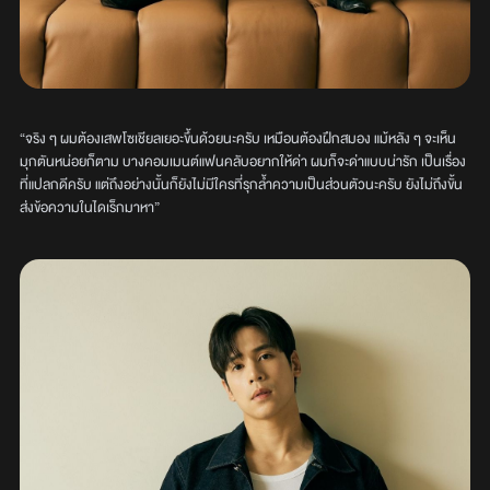
“จริง ๆ ผมต้องเสพโซเชียลเยอะขึ้นด้วยนะครับ เหมือนต้องฝึกสมอง แม้หลัง ๆ จะเห็น
มุกตันหน่อยก็ตาม บางคอมเมนต์แฟนคลับอยากให้ด่า ผมก็จะด่าแบบน่ารัก เป็นเรื่อง
ที่แปลกดีครับ แต่ถึงอย่างนั้นก็ยังไม่มีใครที่รุกล้ำความเป็นส่วนตัวนะครับ ยังไม่ถึงขั้น
ส่งข้อความในไดเร็กมาหา”