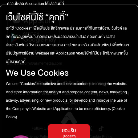
ดาวน์โหลด Application ได้แล้ววันนี้ที่
เว็บไซต์นี้ใช้ “คุกกี้”
เราใช้ “Cookies” เพื่อเพิ่มประสิทธิภาพและประสบการที่ดีในการใช้งานเว็บไซต์ และ
จัดเก็บข้อมูลเพื่อนำมาวิเคราะห์ประมวลผลและนำเสนอ คอนเทนต์ ข่าวสาร
ประชาสัมพันธ์ กิจกรรมทางการตลาด การโฆษณา หรือ ผลิตภัณฑ์ใหม่ เพื่อพัฒนา
ติดต่อสอบถาม / แจ้งปัญหาการใช้งาน
ปรับปรุงการใช้งาน Website และ Application ของบริษัทให้มีประสิทธิภาพมากขึ้น
นโยบายคุกกี้
atimeplatform@atimemedia.com
We Use Cookies
บริษัท จีเอ็มเอ็ม มีเดีย จำกัด (มหาชน)
We use “Cookies” to optimize and best experience in using the website.
And store information for analyst and propose content, news, marketing
เลขที่ 50 อาคาร จีเอ็มเอ็ม แกรมมี่ เพลส ถนนสุขุมวิท21 (อโศก)
activity, advertising, or new products for develop and improve the use of
แขวงคลองเตยเหนือ เขตวัฒนา กรุงเทพ 10110
the Company's Website and Application to be more efficiency.
(Cookie
Policy)
Follow Us
ยอมรับ
Privacy Policy
Terms of Service
Cookie Policy
(ACCEPT)