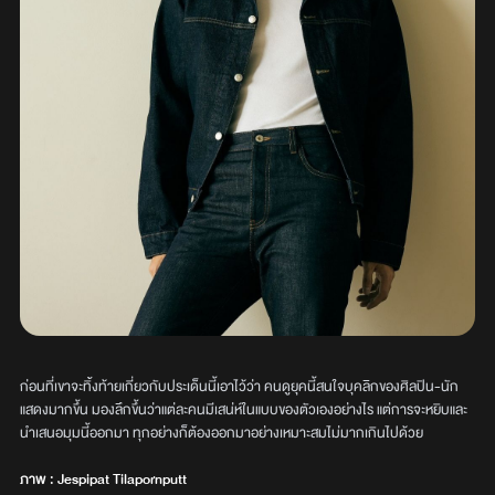
ก่อนที่เขาจะทิ้งท้ายเกี่ยวกับประเด็นนี้เอาไว้ว่า คนดูยุคนี้สนใจบุคลิกของศิลปิน-นัก
แสดงมากขึ้น มองลึกขึ้นว่าแต่ละคนมีเสน่ห์ในแบบของตัวเองอย่างไร แต่การจะหยิบและ
นำเสนอมุมนี้ออกมา ทุกอย่างก็ต้องออกมาอย่างเหมาะสมไม่มากเกินไปด้วย
ภาพ : Jespipat Tilapornputt