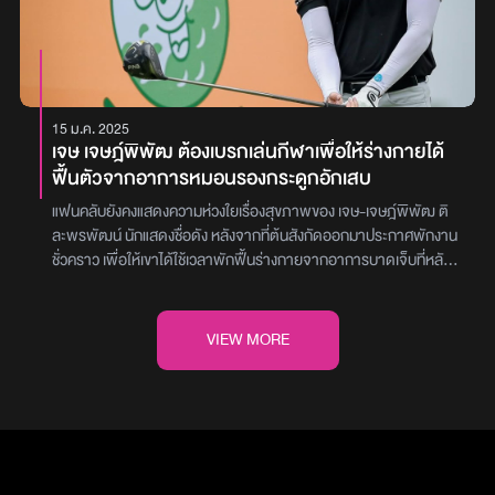
รนด์พรีเซนเตอร์ 2 ปีซ้อน ตอกย้ำภาพลักษณ์ของแบรนด์ได้เป็นอย่างดี
ส่วนอีกหนึ่งหนุ่มคนรักแมวสุดเท่ภายใต้บุคลิกขี้อาย อย่าง ไบเบิ้ล ที่เป็น
คนรักและมองสัตว์เลี้ยงเป็นเหมือนสมาชิกในครอบครัว รวมถึงมีแนวคิดที่
สอดคล้องกับแบรนด์ เข้ามาเสริมทัพความแข็งแกร่งพร้อมขยายฐาน
ลูกค้ากลุ่มใหม่ เพื่อมาสื่อสารและถ่ายทอดภาพลักษณ์ของแบรนด์ ให้
15 ม.ค. 2025
เข้าถึงกลุ่มเป้าหมายที่หลากหลายมากขึ้นครอบคลุมทุกช่วงวัยคุณจารุ
เจษ เจษฎ์พิพัฒ ต้องเบรกเล่นกีฬาเพื่อให้ร่างกายได้
วัฒน์ เลาหวิศิษฏ์ กรรมการบริหารบริษัท เพ็ท โพรเทคท์ ฟู้ด จำกัด ได้
ฟื้นตัวจากอาการหมอนรองกระดูกอักเสบ
เผยเกี่ยวกับเรื่องนี้ว่า“การคัดเลือกพรีเซนเตอร์เป็นเรื่องที่ค่อนข้างยาก
ซึ่งจะมีความแตกต่างจากตลาดอื่นๆ เนื่องจากผู้ซื้อไม่ได้ใช้ ผู้ใช้ (แมว)
แฟนคลับยังคงแสดงความห่วงใยเรื่องสุขภาพของ เจษ-เจษฎ์พิพัฒ ติ
ไม่ได้ซื้อ ดังนั้นเราจึงต้องคัดเลือกหาคนที่รักและดูแลเอาใจใส่ในการเลี้ยง
ละพรพัฒน์ นักแสดงชื่อดัง หลังจากที่ต้นสังกัดออกมาประกาศพักงาน
แมวจริงๆ และมีการส่งอาหารสูตรต่างๆ ไปให้น้องแมวทดลองกินก่อน
ชั่วคราว เพื่อให้เขาได้ใช้เวลาพักฟื้นร่างกายจากอาการบาดเจ็บที่หลัง
เพื่อสร้างความมั่นใจในผลิตภัณฑ์”โดยผลิตภัณฑ์คานิว่า มีจุดเริ่มต้น
ซึ่งตรวจทราบในเวลาต่อมาว่าเป็นหมอนรองกระดูกอักเสบโดย เจษ
จาก 2 พี่น้องคือ คุณนิติพงศ์ เลาหวิศิษฏ์ และ คุณจารุวัฒน์ เลาหวิศิษฏ์
ออกมาอัปเดตว่าตอนนี้อาการหมอนรองกระดูกอักเสบค่อย ๆ ดีขึ้นตาม
กรรมการบริหาร บริษัท เพ็ท โพรเทคท์ ฟู้ด จำกัด ซึ่งอยู่ในธุรกิจสัตว์
ลำดับ แต่ยังคงต้องพักการทำกิจกรรมที่เคลื่อนไหวร่างกายเร็ว รวมถึง
VIEW MORE
เลี้ยงมากกว่า 10 ปี สู่การคิดค้นอาหารแมวคานิว่าที่ “ถูกใจคน รู้ใจแมว”
การเล่นกีฬาที่ตัวเองชื่นชอบ เพื่อให้เวลาร่างกายได้ฟื้นตัวเต็มที่ พร้อม
ด้วยมุมมองของผู้บริหารที่มีความใกล้ชิดและหลงใหลในแมว เชื่อว่า
ๆ กับเฝ้าดูอาการบาดเจ็บว่าจะบรรเทาลงหรือไม่ และหากไม่ดีขึ้นก็อาจ
อาหารเป็นหัวใจสำคัญสำหรับสัตว์เลี้ยง จึงเริ่มศึกษาและทำความเข้าใจ
จะต้องเข้าสู่กระบวนการรักษาอย่างจริงจังต่อไป“ผลตรวจล่าสุดคุณ
พฤติกรรมแมวอย่างลึกซึ้งและคิดค้นสูตรอาหารที่มีคุณค่าทาง
หมอคาดเดาว่าเป็น หมอนรองกระดูกปลิ้นทับเส้นประสาท ครับ การ
โภชนาการ ปลอดภัยเหมาะสมกับแมวในแต่ละช่วงวัย เพราะต้องการให้
รักษาเบื้องต้นก็จะเน้นไปที่การทำกายภาพบำบัด ควบคู่กับการทานยาค
น้องแมวมีสุขภาพและคุณภาพชีวิตที่ดีขึ้น ในราคาที่เข้าถึงง่าย ตอบ
รับ ภายใน 1 อาทิตย์ถ้ายังไม่ดีขึ้นก็ต้องไปตรวจให้ละเอียดอีกครั้งว่า มัน