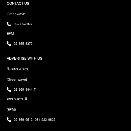
โจทย์ความต้องการของผู้เลี้ยงแมวในปัจจุบันสำหรับอาหารแมวคานิว่า
มีอะไรที่หนักกว่าเดิมหรือเปล่า ซึ่งวันนี้เป็นวันที่ 5 ของการรักษาแล้ว
CONTACT US
ผลิตตามมาตรฐาน AAFCO (Association of American Feed
อาการเจ็บปวดก็ดีขึ้นตามลำดับครับ ถ้าเทียบกับวันแรกที่เดิมไม่ได้เลย
Control Officials) โดยสมาคมควบคุมอาหารสัตว์เลี้ยงจากประเทศ
Greenwave
วันนี้ก็เริ่มกลับมาเดินได้แล้ว แต่จะยังมีความรู้สึกตึง ๆ และปวดอยู่เล็ก
สหรัฐอเมริกา ซึ่งใส่ใจในทุกรายละเอียดของการผลิต ตั้งแต่การคัดสรร
น้อยครับ“ผมเดาว่าอาการบาดเจ็บที่เกิดขึ้นน่าจะมาจากการเล่นกอล์ฟ
02-665-8377
วัตถุดิบ การศึกษาและวิจัยในเชิงลึก รวมถึงได้ร่วมพัฒนาสูตรอาหาร
ครับ เพราะช่วงต้นปีผมว่างเลยไปออกรอบตีกอล์ฟติดกันหลายวัน และ
กับสัตวแพทย์จากหลากหลายสถาบัน ทำให้คนเลี้ยงแมวส่วนใหญ่มี
EFM
จังหวะก้มเก็บลูกที่อาจจะก้ม ๆ เงย ๆ และลุกขึ้นเร็วไปหน่อยเลยทำให้หลัง
ความมั่นใจและเลือกอาหารแมวคานิว่า เพราะผลลัพธ์ได้พิสูจน์ตอบ
ยึดครับ ซึ่งตอนนี้คุณหมอสั่งห้ามออกกำลังกายครับ ห้ามยกของหนัก
02-665-8373
โจทย์ความต้องการของแมวและผู้เลี้ยง “ถูกใจคน รู้ใจแมว” จึงทำให้
ห้ามก้ม คือการรักษาเขาจะมีท่ามาให้ดูเลยว่าอะไรบ้างที่เราทำไม่ได้ ตอน
อาหารแมวคานิว่าได้รับการตอบรับเป็นอย่างดีตลอดระยะเวลาที่ดำเนิน
นี้อาจต้องใช้เวลาราว 1 เดือนเพื่อให้ร่างกายกลับสู่ภาวะปกติครับ ส่วน
ADVERTISE WITH US
ธุรกิจมาจนก้าวขึ้นสู่ปีที่ 3ปัจจุบันอาหารแมวคานิว่ามีวางจำหน่ายทั้งใน
อาการเจ็บปวดก็น่าจะหายไปใน 2-3 สัปดาห์ครับ”ภาพ : Jespipat
รูปแบบอาหารเม็ดและอาหารเปียก ซึ่งแต่ละสูตรเป็นที่ยอมรับจากเหล่า
Tilapornputt
อังคณา พองาม
ทาสแมว และได้รับการการันตีคุณภาพจากเหล่าบรรดา Influencer
และ KOL’s เพราะเห็นผลลัพธ์ที่ชัดเจนในทุกสูตร ไม่ว่าจะเป็นขนสวยเงา
(Greenwave)
งาม ตัวแน่น ระบบขับถ่ายและสุขภาพที่ดีขึ้น อาหารแมวคานิว่ามีวาง
02-669-9444-7
จำหน่าย ที่ร้านค้าเพ็ทช็อปชั้นนำทั่วประเทศหรือช่องทางออนไลน์
Shopee และ Lazada ติดตามรายละเอียดเพิ่มเติมได้ที่
จุฑา วนศานติ
facebook.com/KanivaThailandภาพ : biblesumett
(EFM)
02-669-9512
,
081-923-9823