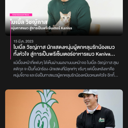
เราตกลงกันด้วยดี ไม่ได้ทะเลาะกัน ส่วนสาเหตุมันเหมือนความสัมพันธ์
ทุกคู่ที่มันมีความสุขและมีเรื่องที่มันต่างกัน เราก็พยายามปรับเข้าหากัน
ทั้งสองคนก็พยายามเต็มที่จะอยู่ด้วยกันให้ได้ ซึ่งเราก็เต็มที่แล้วทั้งสอง
คน ปัญหามันมีมายาวนานแล้วไม่ใช่เพิ่งเกิดปัญหาแล้วปล่อยมือ สุดท้าย
เราก็คุยกันตกลงกันด้วยดี”“เสียดายเหมือนกันที่เราไปต่อด้วยกันไม่ได้
แต่ก็มีสิ่งดี ๆ ที่เราเคยทำร่วมกันมา ตอนนี้ยังหวังดีกับเขามาก ๆ และยัง
15 มี.ค. 2023
รักเขาอยู่ สำหรับผมเขาเป็นคนดีและเป็นคนที่หวังดีกับผมมาก ๆ
ไบเบิ้ล วิชญ์ภาส นักแสดงหนุ่มผู้ตกหลุมรักน้องแมว
ขอบคุณทุกคนที่เป็นห่วงและขอโทษอีกครั้งที่ทำให้ผิดหวัง”ส่วนกระแส
ทั้งหัวใจ สู่การเป็นพรีเซ็นเตอร์อาหารแมว Kaniva
เรื่องมือที่สามที่ชาวเน็ตหลายคนพยายามเชื่อมโยงรูปคู่กับ ปราง กัญ
ถูกใจคน..รู้ใจแมว
ญ์ณรัณ นั้น เจษ บอกว่าไม่เกี่ยวกับความสนิทสนมกับ ปราง แต่อย่างใด
แม้เบื้องหน้าที่แฟนๆ ได้เห็นผ่านผลงานบนหน้าจอ ไบเบิ้ล-วิชญ์ภาส สุเม
ส่วนภาพและคลิปร้องเพลงที่เห็น เป็นส่วนหนึ่งของชิ้นงานโปรโมทละคร
ตติกุล จะเป็นทั้งนักร้อง-นักแสดงที่มีลุคเท่ๆ ขรึมๆ แต่เบื้องหลังเขาคือ
เรื่องใหม่ ‘บุหงาส่าหรี’ ทางช่องวัน ที่ เจษ และ ปราง เป็นนักแสดงนำ
หนุ่มขี้อาย และยังเป็นทาสแมวผู้ตกหลุมรักน้องเหมียวหมดหัวใจ อีกทั้ง
นั่นเอง ยืนยันเป็นแค่เพื่อนสนิทกันเท่านั้น ไม่มีอะไรเกินเลยภาพ : jesjpp
ยังเป็นคนที่เอาใจใส่ดูแลน้องแมวอย่างพิถีพิถัน ไม่ว่าจะเป็นความสะอาด
รวมถึงการเรื่องอาหาร จุดนี้เองทำให้เขาเข้าตาจนล่าสุดกลายมาเป็น
หนึ่งในพรีเซ็นเตอร์เสริมทัพความแข็งแกร่งให้กับแบรนด์อาหารแมว
Kaniva ร่วมกับ เจษ-เจษฎ์พิพัฒ ติละพรพัฒน์ ซึ่งมีการเปิดตัวอย่าง
เป็นทางการเมื่อวันที่ 3 มีนาคมที่ผ่านมาบริษัท เพ็ท โพรเทคท์ ฟู้ด จำกัด
เจ้าของแบรนด์อาหารแมว Kaniva (คานิว่า) ที่มีเพลงฮิตติดหูอย่าง
“อาหารแมวคานิว่า ถูกใจคน รู้ใจแมว” เปิดเผยถึงที่มาของการเปิดตัว
พรีเซ็นเตอร์ใหม่ว่า จากไลฟ์สไตล์ที่รักและใส่ใจแมว ทำให้ เจษ นั่งแท่นแบ