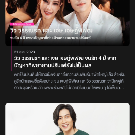
ยอมรับว่าจริง ๆ แล้วนอกจากจะรู้จักมักคุ้นกันในฐานะเพื่อนร่วมวิชาชีพ
การแสดง แต่พวกเขายังเป็นเพื่อนกันจริง ๆ และเป็นเพื่อนกันมานานแล้ว
ด้วย ซึ่งจากที่ทุกคนรู้คือ ใบเฟิร์น จะเป็นคนแมน ๆ ลุย ๆ เลยทำให้เรา
สนิทกัน แต่ถ้าถามถึงโอกาสที่จะพัฒนาไปได้มากกว่าเพื่อนหรือเปล่า
เจษ บอกว่า “เราไม่ได้คิดเกิดเพื่อน”ก่อนจะย้ำว่ารู้สึกสบายใจกับสถานะ
และความสัมพันธ์ตอนนี้มากกว่า อีกทั้งหลังจากที่ได้ร่วมงานกันในละคร
เรื่องล่าสุด ก็ทำให้มีโอกาสได้ไปเที่ยวด้วยกันบ้าง แต่เป็นการไปกันเป็นก
ลุ่มใหญ่ ไม่มีอะไรเกินเพื่อนแน่นอนภาพ : Jespipat Tilapornputt /
31 ส.ค. 2023
baifernbah
วิว วรรณรท และ เจษ เจษฎ์พิพัฒ จบรัก 4 ปี จาก
ปัญหาที่พยายามปรับแต่ยังไม่เป็นผล
ตกเป็นประเด็นให้ชาวเน็ตจับตาถึงความสัมพันธ์มาพักใหญ่แล้ว สำหรับ
คู่รักนักแสดงชื่อดังอย่าง เจษ เจษฎ์พิพัฒ และ วิว วรรณรท ว่ามีเหตุให้
รักสะดุดหรือเปล่า เพราะช่วงหลังไม่ค่อยมีโมเมนต์ให้แฟน ๆ ได้เห็นเลย
ซึ่งล่าสุด เจษ ออกมาให้สัมภาษณ์ถึงเรื่องนี้ พร้อมยอมรับว่าความรัก 4
ปีจบลงแล้วเจษ เล่าให้ฟังว่า เป็นธรรมดาของชีวิตคู่ที่เหมือนกับคนทั่ว ๆ
ไป มีทั้งความสุขและปัญหาปนกันไป แก้กันไป แต่ในบางปัญหาถึงจะ
พยายามแก้ไขหรือปรับตัวให้เข้ากันแล้ว แต่ถึงจุดที่ถ้าปรับเกินกว่านี้ก็จะ
เป็นการเอาเปรียบอีกฝ่ายมากเกินไป จึงตกลงกันด้วยดีที่จะยุติความรัก
ครั้งนี้“เป็นไปตามข่าวลือเรื่องเลิกกันมาสักพัก เราพยายามจะปรับ
เข้าหากันแล้ว แต่ถึงจุดที่ถ้าปรับเกินกว่านี้จะเป็นการเอาเปรียบอีกฝ่าย