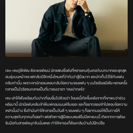
เจษ-เจษฎ์พิพัฒ ติละพรพัฒน์ นักแสดงชื่อดังที่หลายคนคุ้นเคยกับบทบาทและลุคสุด
อบอุ่นบนหน้าจอ แต่กลับมีอีกหนึ่งโหมดที่ว่ากันว่าสู้มือมาก และมักเก็บไว้ใช้กับแฟน
คลับเท่านั้น เพราะเขามักชอบตอบกลับข้อความของแฟน ๆ บนโซเชียลมีเดีย หลายครั้ง
กลายเป็นไวรัลจนกลายเป็นที่มาของฉายา ‘เจษปากแจ๋ว’
เจษ เล่าให้ฟังพร้อมกับปากที่อมยิ้มไปด้วยว่า โหมดนี้เกิดขึ้นหลังจากที่เขาพบว่าช่วง
หลังมานี้ มักมีแฟนคลับเข้าพิมพ์คอมเมนต์จีบเยอะ และก็อยากลองเข้าไปตอบข้อความ
เหล่านั้นบ้าง ซึ่งถ้ามันทำให้กลายเป็นวันดี ๆ ของแฟน ๆ ก็อยากมองให้เป็นการให้
ความสุขกับทุกคนก็เลยทำ แต่สกิลการสู้มือแบบแรงดีไม่มีตกแบบนี้ เกิดจากการต้อง
รับมือกับสารพัดมุกจีบนั่นแหละ ทำให้เขาเองก็ต้องกลับบ้านไปฝึกปรือ