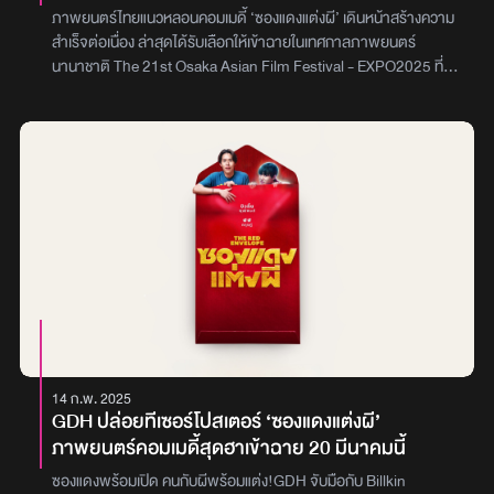
ภาพยนตร์ไทยแนวหลอนคอมเมดี้ ‘ซองแดงแต่งผี’ เดินหน้าสร้างความ
สำเร็จต่อเนื่อง ล่าสุดได้รับเลือกให้เข้าฉายในเทศกาลภาพยนตร์
นานาชาติ The 21st Osaka Asian Film Festival - EXPO2025 ที่
ประเทศญี่ปุ่น ซึ่งนับเป็นครั้งแรกที่ภาพยนตร์เรื่องนี้ได้เปิดตัวต่อสายตา
ผู้ชมชาวญี่ปุ่นอย่างเป็นทางการ หรือในฐานะ Japan Premiereไม่เพียง
แค่นั้น ‘ซองแดงแต่งผี’ ยังได้รับเลือกให้เข้าฉายในสาย Competition
หรือสายประกวดหลักของเทศกาล ซึ่งเป็นเวทีสำคัญที่ภาพยนตร์จาก
ทั่วเอเชียจะได้ร่วมชิงรางวัลในหลากหลายสาขาสำหรับ The 21st
Osaka Asian Film Festival - EXPO2025 จะจัดขึ้นระหว่างวันที่ 29
สิงหาคม – 7 กันยายน 2025 ณ Osaka City Central Public Hall
โดยภาพยนตร์เรื่อง ‘ซองแดงแต่งผี’ จะมีรอบฉายทั้งหมด 2 รอบ ได้แก่
วันจันทร์ที่ 1 กันยายน 2025 เวลา 19:00 น. และวันเสาร์ที่ 6 กันยายน
2025 เวลา 10:00 น. ที่ ABC Hallนับเป็นอีกหนึ่งก้าวสำคัญของวงการ
ภาพยนตร์ไทย ที่สามารถก้าวไปสู่สายตาผู้ชมระดับนานาชาติ พร้อม
ร่วมลุ้นความสำเร็จของ ‘ซองแดงแต่งผี’ บนเวทีระดับเอเชียครั้งนี้ไปด้วย
กันภาพ : GDH
14 ก.พ. 2025
GDH ปล่อยทีเซอร์โปสเตอร์ ‘ซองแดงแต่งผี’
ภาพยนตร์คอมเมดี้สุดฮาเข้าฉาย 20 มีนาคมนี้
ซองแดงพร้อมเปิด คนกับผีพร้อมแต่ง!GDH จับมือกับ Billkin