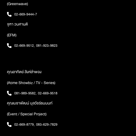
(Greenwave)
02-669-9444-7
จุฑา วนศานติ
(EFM)
02-669-9512
,
081-923-9823
คุณอาทิตย์ สิงห์ลำพอง
(Atime Showbiz / TV - Series)
081-989-9582
,
02-669-9518
คุณเมธาพัฒน์ บุลวัชร์ธนนนท์
(Event / Special Project)
02-669-8779
,
083-629-7829