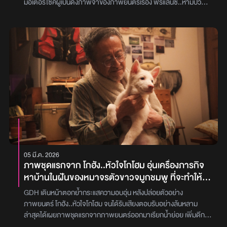
มอเตอร์ไซค์ผู้เป็นดั่งภาพจำของภาพยนตร์เรื่อง ฟรีแลนซ์..ห้ามป่วย
ห้ามพัก ห้ามรักหมอ ได้เสียชีวิตลงแล้วเมื่อสัปดาห์ก่อน ซึ่งในโพสต์ก็มี
คอหนังเข้าไปร่วมแสดงความเสียใจ และไว้อาลัยสำหรับการจากไปครั้งนี้
โดย เต๋อ นวพล ได้เขียนบอกเล่าถึงเรื่องราวความผูกพันที่มีต่อ พี่เพชร
และตัวละคร ‘พี่สุชาติ’ เอาไว้ว่า“วันนี้เพิ่งทราบข่าวการจากไปของพี่
เพชร ที่รับบทเป็นพี่สุชาติ ในฟรีแลนซ์ ห้ามป่วย ห้ามพัก ห้ามรักหมอ
ด้วยความที่เราไม่ได้เจอกันนาน ประกอบพี่เพชร ปกติทำงานเป็นพ่อ
ครัวในกองถ่ายต่างๆไม่ได้ประจำกับที่ใดที่หนึ่ง กว่าข่าวจะเดินทางมาถึง
ผม ก็ล่วงเลยเวลามาเกือบสัปดาห์ (ขอบคุณน้องเปียว ชนาธิป ผกก. ที่
เท็กซ์แจ้งมาให้ทราบนะครับ) เลยอาจจะมาแจ้งข่าวกับทุกคนได้ช้ากว่าคน
อื่นไปหน่อย ก็ต้องขออภัยด้วย“ผมไม่ได้เจอพี่เพชร นานพอสมควร ครั้ง
สุดท้ายเจอในกองถ่ายใครสักคนลืมไปแล้ว แต่ผมจำพี่เพชรได้เสมอ คน
อื่นอาจจะจำพี่เพชรเป็นทีม catering สำหรับผมพี่เพชรเป็นนักแสดง
ของผมเสมอ เสียดายอย่างเดียวที่ปีหน้า ฟรีแลนซ์จะครบรอบ 10 ปี พี่
05 มี.ค. 2026
เพชรเป็นหนึ่งในคนที่ผมจะเชิญมาร่วมงานฉายแน่นอน แต่พี่เพชรบิดมอ
ภาพชุดแรกจาก โกฮัง..หัวใจโกโฮม อุ่นเครื่องภารกิจ
ไซค์จากเราไปเสียก่อน“หน้าที่หนึ่งของภาพยนตร์ คือ การบันทึกบุคคลที่
หาบ้านในฝันของหมาจรตัวขาวจมูกชมพู ที่จะทำให้
เราเคยพบเอาไว้ให้คงอยู่ตลอดไป ทุกครั้งที่ฟรีแลนซ์ฉายขึ้นบนจอ พี่
หัวใจพองโต
สุชาติจะได้พาเจ๋ขึ้นมอไซค์ของเขาอีกครั้ง และพี่เพชรจะกลับมามีชีวิต
GDH เดินหน้าตอกย้ำกระแสความอบอุ่น หลังปล่อยตัวอย่าง
อีกครั้งเสมอ RIP อีกครั้งครับ”นอกจากนี้ เต๋อ ยังเล่าถึงที่มาที่ไปของตัว
ภาพยนตร์ โกฮัง..หัวใจโกโฮม จนได้รับเสียงตอบรับอย่างล้นหลาม
ละคร ‘พี่สุชาติ’ ที่กลายมาเป็นไวรัลและคำพูดติดปากของหลาย ๆ
ล่าสุดได้เผยภาพชุดแรกจากภาพยนตร์ออกมาเรียกน้ำย่อย เพิ่มดีกรี
คนจนถึงตอนนี้ที่ว่า ‘ไปค่ะพี่สุชาติ’ ว่า ด้วยความที่เป็นตัวละครเล็ก ๆ ที่
ความน่ารักและความซาบซึ้ง ก่อนพาผู้ชมออกเดินทางสู่ภารกิจตามหา