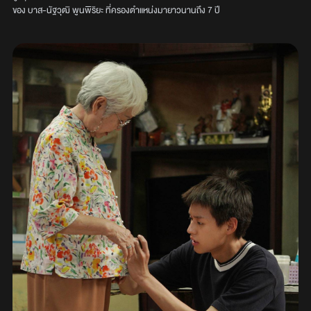
ของ บาส-นัฐวุฒิ พูนพิริยะ ที่ครองตำแหน่งมายาวนานถึง 7 ปี