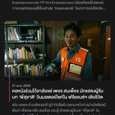
Entertainment และ PP Krit Entertainment ปล่อยทีเซอร์โปสเตอร์
ภาพยนตร์คอมเมดี้เรื่องล่าสุด ‘ซองแดงแต่งผี’ รีเมกจากหนังไต้หวัดสุด
ฮิตอย่าง ‘Marry My Dead Body (แต่งงานกับผี)’ ที่จะพาผู้ชมไปพบ
กับเรื่องราวสุดป่วนของคนกับผี นำแสดงโดย บิวกิ้น พุฒิพงศ์ ในบท ‘ค๊น
คน’ และ พีพี กฤษฏ์ ในบท ‘ผี๊ผี’ ที่ต้องมาร่วมชะตากรรมกันอย่างไม่
คาดฝันภาพยนตร์เรื่องนี้กำกับโดย หมู-ชยนพ บุญประกอบ ผู้กำกับ
มากฝีมือจากภาพยนตร์สุดฮิต FRIEND ZONE ระวัง..สิ้นสุดทาง
เพื่อน พร้อมด้วยโปรดิวเซอร์อย่าง โต้ง-บรรจง ปิสัญธนะกูล และ ตั้ม-
วีรชัย ใหญ่กว่าวงศ์ ผู้สร้างความสำเร็จจาก พี่มาก..พระโขนง การัน
ตีความสนุกสุดฮาที่ผู้ชมไม่ควรพลาด‘ซองแดงแต่งผี’ พร้อมมาสร้าง
เสียงหัวเราะและความอบอุ่นให้กับทุกคนในโรงภาพยนตร์ 20 มีนาคมนี้
เตรียมตัวให้พร้อมแล้วไปสนุกกันภาพ : GDH
21 เม.ย. 2024
คอหนังร่วมไว้อาลัยแด่ เพชร สมเพ็ชร นักแสดงผู้รับ
บท ‘พี่สุชาติ’ วินมอเตอร์ไซค์ใน ฟรีแลนซ์ฯ เสียชีวิต
เต๋อ-นวพล ธำรงรัตนฤทธิ์ ผู้กำกับชื่อดัง ออกมาแจ้งข่าวผ่านโซเชียลมี
เดียว่า พี่เพชร หรือ สมเพ็ชร รอบรู้ นักแสดงผู้รับบท ‘พี่สุชาติ’ วิน