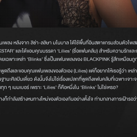
พลง หลังจาก ลิซ่า-ลลิษา มโนบาล ได้ใช้พื้นที่อินสตาแกรมส่วนตัวโพส
OCKSTAR’ และได้ขอบคุณบรรดา ‘Lilies’ (ชื่อแฟนคลับ) สำหรับความรักแล
โดยเฉพาะเหล่า ‘Blinks’ ซึ่งเป็นแฟนเพลงของ BLACKPINK รู้สึกเหมือนถู
 กล้าพูดถึงและขอบคุณแฟนเพลงของตัวเอง (Lilies) แต่ก็อยากให้เธอรู้ว่า เหล่า
ฐานะศิลปินเดี่ยว ดังนั้นจึงไม่ใช่เรื่องแปลกที่พูดถึงแฟนคลับที่เฉพาะเจาะ
ุก ๆ เมมเบอร์ เพราะ ‘Lilies’ ก็คือหนึ่งใน ‘Blinks’ ไม่ใช่เหรอ?
งก็กำลังสร้างหนทางใหม่ของตัวเองกันอย่างตั้งใจ ท่ามกลางการเฝ้ารอว่า