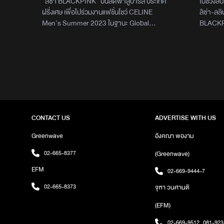
“ลิซ่า BLACKPINK” บินลัดฟ้าสู่ปารีส ประเทศ
ในช่วงสั
สิงหาค
ฝรั่งเศษ เพื่อไปร่วมงานแฟชั่นโชว์ CELINE
ลิซ่า-ลล
Men’s Summer 2023 ในฐานะ Global
BLACKPIN
Brand Ambassador คนแรกและคนเดียวของ
ต่อสัญญ
แบรนด์ “Celine” นอกจากนี้ยังมีพระเอกชื่อดัง
Entertai
“พัคโบกอม” และ “คิมแทฮยอง” หรือ “วี BTS”
สิงหาคมที
เดินทางไปร่วมงานในฐานะแขกคนสำคัญอีกด้วย
สื่อมีกา
โดยทั้ง 3 คน ได้เดินทางไปปารีสพร้อมกันด้วย
ที่ ลิซ่
เครื่องบินเจ็ทส่วนตัว แต่ที่แฟน ๆ ให้ความสนใจ
สำนักข่า
กันเป็นอย่างมาก คือ แฟชั่นการแต่งตัวในการ
การเจรจา
เดินทางของทั้ง 3 คน ซึ่ง “ลิซ่า” มาในลุคสุดเท่แต่
ที่ลงตัว 
CONTACT US
ADVERTISE WITH US
แอบปนความน่ารักด้วยเสื้อฮู้ดเอวลอยสีเทากับ
จีซู และ 
กางเกงหนังขายาวสีดำ ส่วน “วี BTS” มาด้วย
ไม่เพียงเท
Greenwave
อังคณา พองาม
เสื้อนอกผ้าพลิ้วพิมพ์ลายเสือดาวกับกางเกง
ในประเทศจ
02-665-8377
(Greenwave)
ขากระดิ่ง ทางด้าน“พัคโบกอม” มาด้วยแจ็คเก็ต
พยายามต
หนังสีน้ำตาลกับเสื้อยืดสีขาว และกางเกงยีนส์สี
ขอคิว ลิ
EFM
02-669-9444-7
อ่อน งานนี้เหล่าแฟนคลับเกาหลีก็ได้ไปร่วมส่งทั้ง
รายการที่
02-665-8373
จุฑา วนศานติ
3 คนกันถึงสนามบิน “Seoul Gimpo
ยากที่จะ
(SGBAC)” ส่วนแฟนคลับชาวไทยพร้อมใจกัน
เดือนสิง
(EFM)
ติดแฮชแท็ก #LisaAimeParis จนพุ่งติดเทรนด์
แน่นอนเร
ทวิตเตอร์อันดับ 1 กันเลยทีเดียว ภาพ :
ข่าวลือเ
02-669-9512
,
081-923