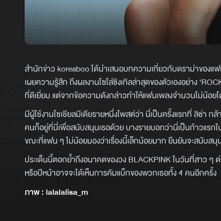
สำนักข่าว koreaboo ได้นำเสนอบทความเกี่ยวกับดราม่าของแฟนเ
เผยความรู้สึก ถึงผลงานโซโล่ซิงเกิลล่าสุดของตัวเองอย่าง ‘R
ที่ดีเยี่ยม แต่จากข้อความดังกล่าวทำให้แฟนเพลงจำนวนไม่น้อย
มีผู้ใช้งานโซเชียลมีเดียรายหนึ่งโพสต์ว่า นี่เป็นครั้งแรกที่ ลิซ่า
คนก็อยู่ที่นี่เพื่อสนับสนุนเธอด้วย บางรายบอกว่านี่เป็นก้าวแรกใน
ขณะที่แฟน ๆ ไม่น้อยมองว่าเรื่องนี้เล็กน้อยมาก ยืนยันจะสนับสนุนท
ประเด็นนี้ตอกย้ำถึงอนาคตของวง BLACKPINK ในวันที่สาว ๆ ต่า
หรือปีหน้าอาจจะได้เห็นการคัมแบ็กของพวกเธอทั้ง 4 คนอีกครั้ง
ภาพ : lalalalisa_m