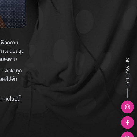
ต์ข้อความ
ะการสนับสนุน
กมองข้าม
FOLLOW US
 ‘Blink’ ทุก
จงลงไปอีก
ภายในปีนี้