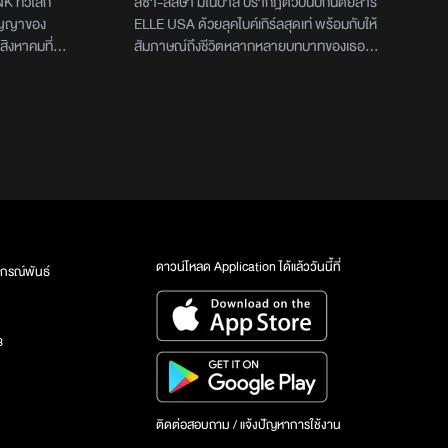
K ทั่วโลก
ลิซ่า-ลลิษา มโนบาล ปรากฎตัวบนปกนิตยสาร
สัญญาของ
ELLE USA ด้วยลุคไบค์เกิร์ลสุดเท่ พร้อมกับให้
 สิงหาคมที่
สัมภาษณ์ถึงชีวิตหลากหลายบทบาทของเธอ
ญา 7 ปีการ
ตั้งแต่ day 1 ที่ก้าวเข้าสู่อุตสาหกรรม K-POP
กมาเป็นระยะ
ผ่านกระบวนการฝึกฝนศิลปินที่ขึ้นชื่อว่ายากและ
ถตกลงเรื่อง
หนักที่สุด การมีผลงานประสบความสำเร็จภาย
 แต่ในขณะ
ใต้วง BLACKPINK เกิร์ลกรุ๊ปที่ทรงอิทธิพล จน
ปเมื่อมีการ
มาถึงอีกหนึ่งมูฟเมนต์สำคัญที่เธอก้าวขึ้นมาเป็น
เรื่องสัญญา
ผู้บริหารค่าย LLOUD พร้อมกับปล่อยผลงาน
ีแนวโน้มว่าเธอ
เดี่ยว และเตรียมเดบิวต์ในฐานะนักแสดงซึ่งพาร์
นเส้นทางใหม่
ตหนึ่งในการสัมภาษณ์ ลิซ่า ได้พูดถึงวง
เมื่อวันที่
BLACKPINK ด้วยว่า แม้ปัจจุบันเธอจะหันไป
่าง Star
โฟกัสผลงานในพาร์ตศิลปินเดี่ยว แต่นั้นไม่ใช่
ดาวน์โหลด Application ได้แล้ววันนี้ที่
กรณ์พันธ์
ลิซ่า เป็น
สัญญาณการสิ้นสุดของวง BLACKPINK ตาม
กมายรวมถึง
ที่หลายคนกังวล เพราะเธอยังคงรักและให้ความ
พื่อให้เธอไป
สำคัญกับสิ่งนี้ BLACKPINK มีความหมายกับ
3
YG
เธอเหมือนเป็นส่วนหนึ่งของชีวิตเธอไปแล้ว และใน
่านั้นมา
ปี 2025 ที่กำลังจะมาถึงพวกเธอก็กำลังจะออก
้านดอลลาร์
เวิลด์ทัวร์กันอีกครั้งนอกจากนี้ ลิซ่า ยังเล่าถึง
ได้ปฏิเสธ
การทำงานในฐานะ ‘นักแสดง’ ผ่านภาพยนตร์
ติดต่อสอบถาม / แจ้งปัญหาการใช้งาน
เสียดสีสังคม ‘The White Lotus’ ที่จะฉายทาง