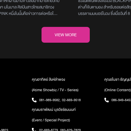
ปดาห์ที่ผ่านมามีข่าวลือมากมายเกี่ยวกับ
ช่วงนี้แฟนเพลงของวง BLACKPIN
มนี้
ข้อเสนอกว่า 1.4 พันล้าน
ิษา มโนบาล ศิลปินสาวไทยสมาชิกวง
ต่างก็จับตามอง สำหรับรอยต่อ
K หนึ่งในนั้นคือข่าวการต่อหรือไม่
บรรดาเมมเบอร์ในวง ซึ่งเมื่อวันที่ 8
ากับต้นสังกัดอย่าง YG
ผ่านมา ถือว่าเป็นวันครบรอบสัญ
nment ซึ่งกำลังจะสิ้นสุดลงในเดือน
เป็นศิลปินของสาว ๆ มีรายงานออ
่จะถึงนี้ย้อนกลับไปเมื่อสุดสัปดาห์ก่อน
ว่าทั้ง เจนนี่, จีซู และ โรเซ่ สามาร
VIEW MORE
รนำเสนอข่าวว่า มีความเป็นไปได้สูงมาก
สัญญาฉบับใหม่ได้อย่างไม่ราบรื่น
า จะไม่เซ็นสัญญาต่อ โดยในรายงานของ
เดียวกันฝั่งของ ลิซ่า กลับต่างออกไ
ว มุนฮวา อิลโบ (Munhwa Ilbo) อ้างว่า
เปิดเผยว่า เธอยังไม่สามารถตกลง
เรื่องสัญญาของ ลิซ่า ยังไม่ได้ข้อสรุป
ฉบับใหม่กับต้นสังกัดได้ อีกทั้งยังม
ซึ่งผิดกับของสมาชิกวงคนอื่นๆ ทั้ง เจนนี่,
อาจไม่ต่อสัญญา เพื่อไปโลดแล่นบ
โรเซ่ ที่ตกลงเรื่องสัญญาผ่านไปได้ด้วยดี
ในฐานะศิลปินอินเตอร์แบบเต็มตัวโดย
่านั้นยังมีแหล่งข่าววงในซึ่งเป็นเอเจนซี่
14 กันยายนที่ผ่านมา สื่อเกาหลีอย
คุณอาทิตย์ สิงห์ลำพอง
คุณอโนชา ธัญญป
ีน ให้ข้อมูลเพิ่มเติมว่า พวกเขา
News ได้รายงานเกี่ยวกับเรื่องนี้ว่า 
(Atime Showbiz / TV - Series)
(Online Content)
ิดต่อไปทาง YG Entertainment เพื่อ
ศิลปินที่ถูกค่ายเพลงระดับโลกมา
ซ่า สำหรับการเดินทางไปถ่ายทำ
ค่ายเพลงในประเทศไทย ยื่นข้อเสนอเ
081-989-9582
,
02-669-9518
086-949-645
จีน แต่กลับได้คำตอบว่า “คงเป็นเรื่อง
ร่วมงานด้วยหลังหมดสัญญากับ 
คุณเมธาพัฒน์ บุลวัชร์ธนนนท์
จัดตารางงานของ ลิซ่า ในช่วงหลังจาก
ENTERTAINMENT และสัญญาเหล
หาคมเป็นต้นไป เนื่องจากยังไม่มีความ
พร้อมกับข้อเสนอมูลค่าหลายสิบล
(Event / Special Project)
ื่องสัญญากับค่าย” นั่นยิ่งตอกย้ำถึง
สหรัฐในรายงานยังบอกอีกว่า ลิซ่า 
รื่องการไม่ต่อสัญญาจากนั้นไม่นาน
สัญญาฉบับแรกกับทาง YG
-9823
02-669-8779
,
083-629-7829