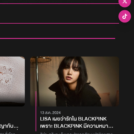
13 ส.ค. 2024
LISA เผยว่ารักใน BLACKPINK
ญญากับ
เพราะ BLACKPINK มีความหมาย
จะถูกยื่น
และเป็นส่วนหนึ่งของชีวิตเธอ