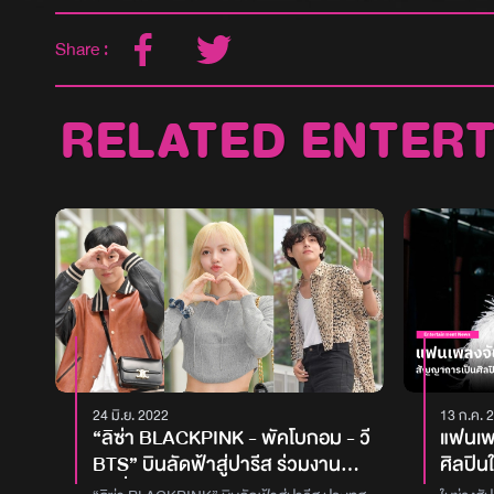
Share :
RELATED ENTER
24 มิ.ย. 2022
13 ก.ค. 
“ลิซ่า BLACKPINK - พัคโบกอม - วี
แฟนเพ
BTS” บินลัดฟ้าสู่ปารีส ร่วมงาน
ศิลปิน
แฟชั่นโชว์ CELINE
ของ ลิ