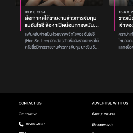
03 ก.ย. 2024
16 ต.ค. 
สื่อเกาหลีใต้รายงานข่าวการจับกุม
ชาวเน็ต
แม่ฮันโซฮี ข้อหาเปิดบ่อนการพนัน
เจ้าขอ
ผิดกฎหมายถึง 12 แห่ง
โจมตี 
แฟนคลับต่างเป็นห่วงสภาพจิตใจของ ฮันโซฮี
ดราม่าเก
มาชี้แ
(Han So-hee) นักแสดงสาวชื่อดังชาวเกาหลีใต้
ใหม่ออกม
หลังสื่อมีการรายงานข่าวการจับกุม นางชิน วัย
แสดงชื่อด
50 ปี คุณแม่ของเธอในข้อหาลักลอบเปิดบ่อน
พยายามเช
การพนันผิดกฎหมายมากถึง 12 แห่งในเกาหลี
โซฮี กับบ
ข้อมูลจากการสอบสวนของเจ้าหน้าที่ตำรวจพบ
คอยตามไป
ว่าบ่อนการพนันดังกล่าวถูกลักลอบเปิดมานาน
ทำนองเสี
ถึง 3 ปี โดยนางชิน ได้ใช้ชื่อปลอมว่า ‘proxy
เน็ตเกาหล
owners’ เพื่อให้ลูกค้าโหลดเครดิตของเธอลง
ตรงกับภา
เว็บไซต์การพนัน เพื่อเข้าไปใช้เล่นเกม อีกทั้งยัง
บนอินสตา
พบข้อมูลเครือข่ายการกระทำผิด ที่เธอเป็นผู้ว่า
แย้งว่า
CONTACT US
ADVERTISE WITH US
จ้างให้บุคคลอื่นเป็นนกต่อชักชวนคนมาเล่นพนัน
อ้าง ใคร
ด้วยย้อนกลับไปเมื่อปี 2565 มีการเปิดเผยว่า
เหตุสมผลเ
Greenwave
อังคณา พองาม
นางซินเข้าไปยุ่งเกี่ยวกับเรื่องผิดกฎหมายหลาย
แต่ก็มีค
02-665-8377
(Greenwave)
เรื่อง อาทิ การหลอกลวง แอบอ้างกู้ยืมเงิน ซึ่ง
กล่าวมี
ข้อหาดังกล่าวได้ส่งผลกระทบโดยตรงต่อ ฮัน
จอนจองซอ