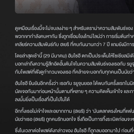
ดูเหมือนเรื่องนี้จะไม่จบลงง่าย ๆ สำหรับดราม่าความสัมพันธ์ของ 
พวกเขากำลังคบหากัน ซึ่งถูกเชื่อมโยงไทม์ไลน์ว่า การเริ่มต้นทำควา
เคลียร์ความสัมพันธ์กับ ฮเยริ ที่คบกันนานกว่า 7 ปี แถมยังมีการ
โดยล่าสุดเช้านี้ (29 มีนาคม) ฮันโซฮี ตกเป็นประเด็นให้โซเชียล
บอกเล่าถึงความรู้สึกอัดอั้นตันใจในความสัมพันธ์ของเธอกับ รยูจ
กับโพสต์ที่ฟังดูกำกวมของเธอ ที่คล้ายจะบอกกับทุกคนเป็นนัยว
ฮันโซฮี ยืนยันอีกครั้งว่า เธอกับ รยูจุนยอล ได้พบกันครั้งแรกในน
นัดเจอกันมาก่อนหน้านั้นตามที่หลาย ๆ ความคิดเห็นเข้าใจ และก
ลงนั้นยิ่งเป็นเรื่องที่เป็นไปไม่ได้
อีกทั้งเธอไม่เข้าใจและอยากถาม (ฮเยริ) ว่า ‘มันตลกตรงไหนที่แฟน
นัยว่าเธอ (ฮเยริ) ถูกคนรักนอกใจ ซึ่งถือเป็นการทิ้งระเบิดก่อนจะ
ซึ่งในเวลาต่อโพสต์ดังกล่าวของ ฮันโซฮี ก็ถูกลบออกมาไป ก่อน