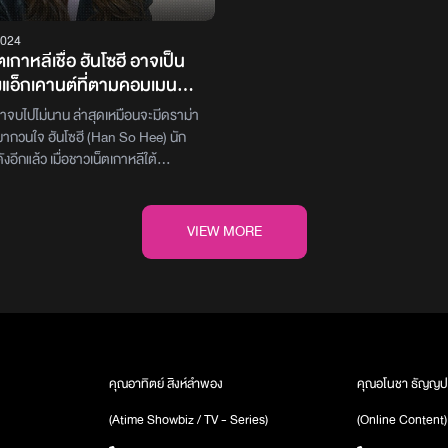
2024
เกาหลีเชื่อ ฮันโซฮี อาจเป็น
งแอ็กเคานต์ที่ตามคอมเมนต์
ฮเยริ จนต้นสังกัดต้องรีบออก
่าจบไปไม่นาน ล่าสุดเหมือนจะมีดราม่า
จง
ากวนใจ ฮันโซฮี (Han So Hee) นัก
ังอีกแล้ว เมื่อชาวเน็ตเกาหลีใต้
ื่อมโยงถึงความเกี่ยวข้องระหว่าง ฮัน
ัญชีโซเชียลมีเดียแอ็กเคานต์หนึ่ง ซึ่งจะ
คอมเมนต์โจมตี ฮเยริ (Hyeri) ใน
VIEW MORE
ยหายหลายครั้งหนึ่งเหตุผลที่ทำให้ชาว
ีเชื่ออย่างนั้น คือ การใช้รูปโปรไฟล์ซึ่ง
พหนึ่งภาพที่ ฮันโซฮี เคยโพสต์เอาไว้
แกรมส่วนตัวของเธอ แต่ก็มีคนเข้าไป
 การโหลดรูปภาพออกมาแล้วนำไปใช้แอบ
ก็สามารถทำได้ และเหตุผลนี้ก็ดูจะไม่สม
ท่าไหร่ที่จะกล่าวหาเธอว่าอยู่เบื้องหลัง
คุณอาทิตย์ สิงห์ลำพอง
คุณอโนชา ธัญญป
นพยายามขุดจนพบว่า แอ็กเคานต์ดัง
(Atime Showbiz / TV - Series)
(Online Content)
ดาราหญิงคนหนึ่งกดติดตาม เธอคือ
 (Jeon Jong Seo) ซึ่งเธอคือหนึ่งใน