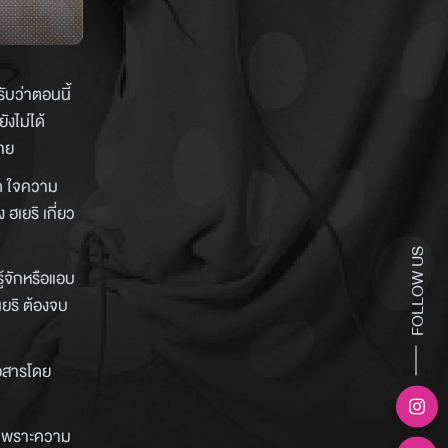
ับว่าตอนนี้
ังไม่ได้
่าย
ยด ใจความ
ฮเยริ เกี่ยว
FOLLOW US
ู้จักหรือแอบ
ยริ ต้องจบ
่อสารโดย
ไปเพราะความ