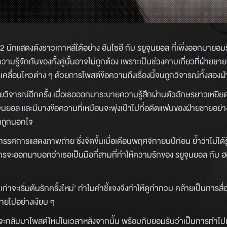
2 นักแสดงดังชาวเกาหลีใต้อย่าง ฮันโซฮี กับ รยูจุนยอล ที่เพิ่งออกมายอมร
มรู้จักกันของทั้งคู่นั้นอาจไม่ถูกต้อง เพราะเป็นช่วงคาบเกี่ยวที่ฝ่ายชายย
เคลื่อนไหวต่าง ๆ ด้วยการโพสต์ข้อความถึงเรื่องนี้จนถูกวิจารณ์ทั้งสองฝ
มีเดียวิจารณ์อีกครั้ง เมื่อเธอออกมาระบายความรู้สึกผ่านตัวอักษรยาวเหยี
ุนยอล และมีบางข้อความที่เหมือนจะพุ่งเป้าไปที่อดีตแฟนของฝ่ายชายอย่าง 
่าถูกนอกใจ
ิทรรศการแสดงภาพถ่าย ซึ่งจัดขึ้นเมื่อเดือนพฤศจิกายนปีก่อน ย้ำว่าไม่ได้ร
ารจะออกมาบอกว่าเธอเป็นมือที่สามที่ทำให้ความรักของ รยูจุนยอล กับ ฮเ
เก่าจะเริ่มต้นรักครั้งใหม่’ ทำไมคำชี้แจงจึงทำให้ดูกำกวม คล้ายเป็นการสื
หายไปอย่างเงียบ ๆ
ที่จะกลับมาโพสต์ใหม่ในเวลาหลังจากนั้น พร้อมกับยอมรับว่าเป็นการทำ