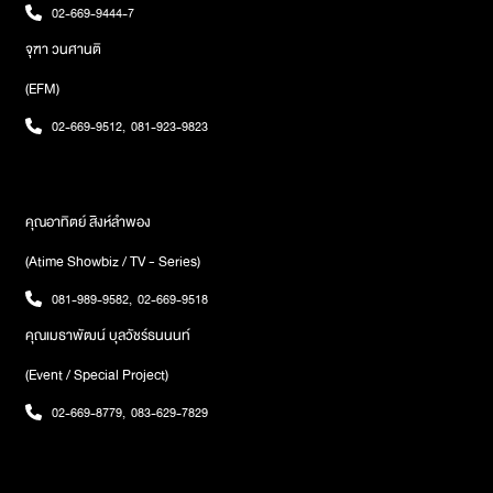
02-669-9444-7
สามารถติดตามข้อมูลต่าง ๆ และอัพเดทตารางงานในแต่ละเดือนได้ใน
Social Media ทุกช่องทางของวง COCKTAIL ได้เลยภาพ : GeneLab
จุฑา วนศานติ
(EFM)
02-669-9512
,
081-923-9823
คุณอาทิตย์ สิงห์ลำพอง
(Atime Showbiz / TV - Series)
081-989-9582
,
02-669-9518
คุณเมธาพัฒน์ บุลวัชร์ธนนนท์
(Event / Special Project)
02-669-8779
,
083-629-7829