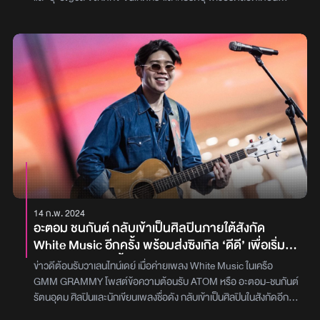
มิถุนายนที่ผ่านมา พร้อมกับกระแสเรียกร้องจากหลากหลายคอมเมนต์
อยากให้คู่จิ้นในความทรงจำ กลับมามีคอนเสิร์ตร่วมกันอีกสักครั้ง
ล่าสุด GMM MUSIC จัดให้ตามใจแฟนเพลงด้วยการปล่อยทีเซอร์
โปสเตอร์คอนเสิร์ตสุดยิ่งใหญ่ ที่จะกลับมาสร้างปรากฎการณ์ความรัก
แบบดูเอ็ทโชว์อีกครั้งใหม่กับคอนเสิร์ต ‘ขนนก กับ ดอกไม้’ ตอน
‘DREAM FOR LOVE’ ที่จะมีขึ้นในวันเสาร์ที่ 23 พฤศจิกายน (เวลา
19.00 น.) และวันอาทิตย์ที่ 24 พฤศจิกายน 2564 เวลา (17.00 น.) ณ
อิมแพ็ค อารีน่า เมืองทองธานีสำหรับคอนเสิร์ต ‘ขนนก กับ ดอกไม้’
ตอน ‘DREAM FOR LOVE’ ถือเป็นครั้งที่ 4 ในรูปแบบความพิเศษของ
คอนเสิร์ต DUET เพลงรักครั้งใหม่ระหว่างซูเปอร์สตาร์ตลอดกาล
เบิร์ด-ธงไชย แมคอินไตย์ มาจับคู่กับ 4 ศิลปินหญิงแห่งยุค เริ่มต้นด้วยคู่
จิ้นหนึ่งเดียวคนนี้ ปุ๊-อัญชลี จงคดีกิจ, คู่จึ้งประวัติศาสตร์ คริสติน่า อา
กีล่าร์, คู่จอยสุดฤทธิ์สุดเดช ใหม่ เจริญปุระ และ คู่จี๊ดน้องเล็กพริกขี้หนู
14 ก.พ. 2024
ลีเดีย ศรัณย์รัตน์ ที่จะมาสร้างปรากฏการณ์ดูเอ็ทเพลงรักอันสุด
อะตอม ชนกันต์ กลับเข้าเป็นศิลปินภายใต้สังกัด
ไพเราะคู่กัน ผ่าน ภาษาเพลง, ภาษาภาพ, ภาษาดอกไม้, ภาษามือ,
White Music อีกครั้ง พร้อมส่งซิงเกิล ‘ดีดี’ เพื่อเริ่ม
ภาษากาย และ ภาษาแฟชั่น บนเวทีคอนเสิร์ตในครั้งนี้โดยล่าสุดปล่อย
ต้นการเดินทางครั้งใหม่
เพลงและมิวสิกวีดีโอ ‘รักเธอเท่าไหร่’ เพลงใหม่สุดพิเศษสำหรับ
ข่าวดีต้อนรับวาเลนไทน์เดย์ เมื่อค่ายเพลง White Music ในเครือ
คอนเสิร์ตในครั้งนี้ ที่ทั้ง 5 ศิลปินร่วมร้องด้วยกันออกมาให้ชมและฟังกัน
GMM GRAMMY โพสต์ข้อความต้อนรับ ATOM หรือ อะตอม-ชนกันต์
แล้ว ถือเป็นการอุ่นเครื่องให้แฟน ๆ ได้ซ้อมร้องเพื่อไปสนุกและมีความสุข
รัตนอุดม ศิลปินและนักเขียนเพลงชื่อดัง กลับเข้าเป็นศิลปินในสังกัดอีก
ด้วยกันในวันคอนเสิร์ตในครั้งนี้โดยแต่ละศิลปินในโปรเจกต์ความรู้สึกถึง
ครั้งหนึ่ง หลังจากที่ได้ลองไปเก็บเกี่ยวประสบการณ์การทำงานเพลงใน