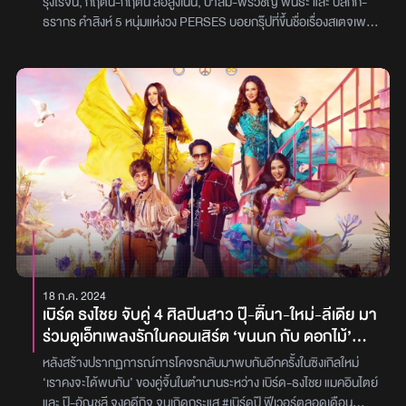
รุ่งโรจน์, กฤติน-กฤติน สอสูงเนิน, ปาล์ม-พีรวิชญ์ พินธะ และ ปลั๊กกี้-
ธรากร คำสิงห์ 5 หนุ่มแห่งวง PERSES บอยกรุ๊ปที่ขึ้นชื่อเรื่องสเตจเพ
อร์ฟอร์แมนซ์สุดปังจากค่าย G’NEST ล่าสุดได้เป็นตัวแทนศิลปินไทย
ร่วมในงาน T-POP Showcase Tokyo 2024 ซึ่งจัดขึ้น ณ Zepp
Shinjuku โตเกียว ประเทศญี่ปุ่นการเดินทางไปเยือนดินแดนอาทิตย์
อุทัยรอบนี้ PERSES ได้โชว์ความสามารถ และเสน่ห์แรงเกินต้านผ่าน
การแสดงร้องและเต้นที่ยังคงความแข็งแรง ประทับใจแฟนเพลงและ
สื่อมวลชนที่ประเทศญี่ปุ่นมากมาย ถือว่าเป็นอีกหนึ่งก้าวใหญ่ที่ไม่
ธรรมดาของ PERSES บนเวทีระดับนานาชาติ เพราะพวกเขาได้รับคำ
ชื่นชมอย่างล้นหลามโดยแฟน ๆ สามารถรอติดตามชมบรรยากาศ
ความสนุกของงาน T-POP Showcase Tokyo 2024 ผ่าน VLOG
เบื้องหลังการเดินทางครั้งพิเศษของพวกเขาได้ที่โซเชียลมีเดียของ
G’NEST เร็ว ๆ นี้ภาพ : G’NEST
18 ก.ค. 2024
เบิร์ด ธงไชย จับคู่ 4 ศิลปินสาว ปุ๊-ติ๊นา-ใหม่-ลีเดีย มา
ร่วมดูเอ็ทเพลงรักในคอนเสิร์ต ‘ขนนก กับ ดอกไม้’
ตอน ‘DREAM FOR LOVE’
หลังสร้างปรากฏการณ์การโคจรกลับมาพบกันอีกครั้งในซิงเกิลใหม่
‘เราคงจะได้พบกัน’ ของคู่จิ้นในตำนานระหว่าง เบิร์ด-ธงไชย แมคอินไตย์
และ ปุ๊-อัญชลี จงคดีกิจ จนเกิดกระแส #เบิร์ดปุ๊ ฟีเวอร์ตลอดเดือน