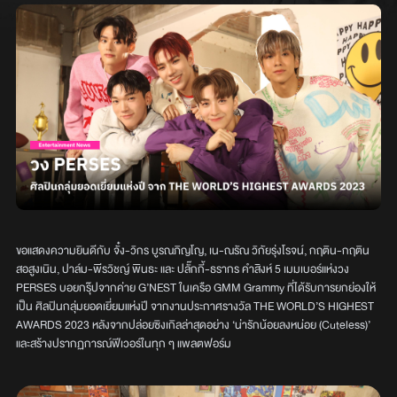
ขอแสดงความยินดีกับ จั๋ง-วิกร บูรณภิญโญ, เน-ณรัณ วิกัยรุ่งโรจน์, กฤติน-กฤติน
สอสูงเนิน, ปาล์ม-พีรวิชญ์ พินธะ และ ปลั๊กกี้-ธรากร คำสิงห์ 5 เมมเบอร์แห่งวง
PERSES บอยกรุ๊ปจากค่าย G’NEST ในเครือ GMM Grammy ที่ได้รับการยกย่องให้
เป็น ศิลปินกลุ่มยอดเยี่ยมแห่งปี จากงานประกาศรางวัล THE WORLD’S HIGHEST
AWARDS 2023 หลังจากปล่อยซิงเกิลล่าสุดอย่าง ‘น่ารักน้อยลงหน่อย (Cuteless)’
และสร้างปรากฏการณ์ฟีเวอร์ในทุก ๆ แพลตฟอร์ม