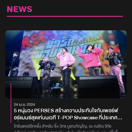
NEWS
24 เม.ย. 2024
5 หนุ่มวง PERSES สร้างความประทับใจกับเพอร์ฟ
อร์แมนซ์สุดเท่บนเวที T-POP Showcase ที่ประเทศ
ญี่ปุ่น
โกอินเตอร์อีกครั้ง สำหรับ จั๋ง-วิกร บูรณภิญโญ, เน-ณรัณ วิกัย