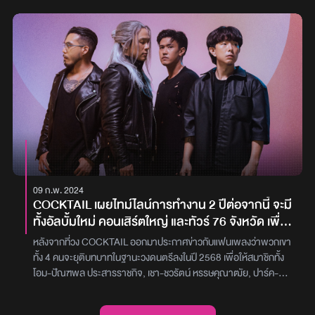
คอนเสิร์ตนี้ว่าเบิร์ด-ธงไชย แมคอินไตย์ “ปีนี้มีโปรเจกต์พิเศษนั่นคือ มี
บรรยากาศที่แตกต่างข่าวดีนี้เกิดขึ้นภายหลังจากที่เขาได้ก้าวไปสู่สเตป
คอนเสิร์ตที่เรารอกัน แต่คราวนี้ไม่ใช่แบบ เบิร์ด เบิร์ด นะครับ ก็เป็นแบบ
ใหม่ของชีวิตคู่ เพราะเพิ่งควงแขนแฟนสาวเข้าพิธีวิวาห์ไปเมื่อต้นเดือนที่
เบิร์ดนี่แหละ แต่เป็นแบบคอนเสิร์ต ขนนก กับ ดอกไม้ ดรีม ฟอร์ เลิฟ และ
ผ่านมา ท่ามกลางความยินดีจากเพื่อนศิลปินและแฟนเพลงมากมาย
ครั้งนี้มีน้อง ๆ มาช่วยกันอีกด้วย พระเอกของงานนี้นั่นก็คือการดูเอ็ทกัน
เขาได้เขียนเพลง ‘ดีดี’ ขึ้นมาเพื่อเล่าถึงความรู้สึกพิเศษที่เกิดขึ้นในใจ
การร้องเพลงคู่กันครับ แล้วมาเจอกัน 23-24 พ.ย. นี้”ปุ๊-อัญชลี จงคดี
เมื่อผู้ชายแสนจะธรรมดา ถูกใครสักคนเข้ามาเติมแต่งให้ชีวิตเต็มไปด้วย
กิจ “พี่ปุ๊ว่าคอนเสิร์ต ดรีม ฟอร์ เลิฟ เป็นคอนเสิร์ตของทุกคน ไม่ใช่ของ
ความสุขมากมาย จนอยากขอบคุณเขาที่เขามาเป็นเรื่องดีดี และใช้เวลาดี
เฉพาะแฟนเพลงของเราแต่ละคนโดยเฉพาะนะคะ เพราะฉะนั้นเป็น
ดีร่วมกัน“โชคดีเท่าไรแล้วที่ได้พบกับคนคนนึงที่เข้ากันอย่างนี้มันดีสักแค่
คอนเสิร์ตที่จะสร้างความสุขให้คนไทยทุกคน และแฟนเพลงของพี่เบิร์ดที่
ไหน ที่มีอีกคน เดินข้าง ๆ กัน”และในโอกาสพิเศษที่ได้กลับเข้ามาเป็น
อยู่ต่างชาติด้วย ก็คิดว่าทุกคนรอคอย อย่าลืม 23–24 พ.ย. นี้ เราต้อง
ครอบครัว White Music และครอบครัว GMM GRAMMY อีกครั้ง เลย
เจอกันแน่ ๆ ดรีม ฟอร์ เลิฟ ความรักไม่มีจำกัดค่ะ”ใหม่ เจริญปุระ
ขอหยิบเพลง ‘ดีดี’ เพลงความหมายสวยงามมาให้ทุกคนได้ฟัง อีกทั้งใน
“สำหรับใหม่เองแน่นอนเราก็ต้องคิดถึงอยู่แล้ว ยิ่งถ้าเราเป็นแฟนคลับ
Official Lyric Video ยังนำภาพพรีเวดดิ้งของ อะตอม กับ พิม มาใช้
ของขนนกเองก็ดี หรือแม้กระทั่งเราเป็นแฟนคลับของพี่เบิร์ด และวันนี้ก็มี
ประกอบเพลงด้วยแฟน ๆ สามารถเข้าไปฟังเพลง ‘ดีดี’ จาก ATOM ได้
09 ก.พ. 2024
อะไรที่พิเศษมากกว่าขนนกปกติด้วย เพราะฉะนั้นความคิดถึงอันนี้ ก็คือ
แล้ววันนี้บน YouTube : OfficialWhiteMusic และทุกบริการ Music
COCKTAIL เผยไทม์ไลน์การทำงาน 2 ปีต่อจากนี้ จะมี
แอบดีใจแทนแฟน ๆ ที่จะได้ชมกัน เพราะแน่นอนมีทั้งพี่ปุ๊ พี่ติ๊นา และลี
Streamingภาพ : atomoatom
ทั้งอัลบั้มใหม่ คอนเสิร์ตใหญ่ และทัวร์ 76 จังหวัด เพื่อ
เดีย น้องใหม่แกะกล่องเลย”ติ๊นา-คริสติน่า อากีล่าร์ “สำหรับ ขนนก เรา
ลาแฟนเพลง
ก็ไม่ได้ร่วมงานกับพี่เบิร์ดกันมาหลายปีแล้วนะคะ ครั้งนี้ก็ถือเป็นครั้งที่
หลังจากที่วง COCKTAIL ออกมาประกาศข่าวกับแฟนเพลงว่าพวกเขา
พิเศษมาก ๆ อีกครั้งนึงที่ได้มาทำงานร่วมกันกับทุกคนที่น่ารักตรงนี้ โดย
ทั้ง 4 คนจะยุติบทบาทในฐานะวงดนตรีลงในปี 2568 เพื่อให้สมาชิกทั้ง
เฉพาะพี่เบิร์ด ติ๊นาก็ไม่อยากให้พลาดกันเลย เชื่อว่าจะเป็นอีกวันหนึ่งที่
โอม-ปัณฑพล ประสารราชกิจ, เชา-ชวรัตน์ หรรษคุณาฒัย, ปาร์ค-
จะแฟนๆจะกลับบ้านนอนหลับฝันดีกันค่ะ อย่าลืม 23 – 24 พ.ย. นี้นะคะ
เกริกเกียรติ สว่างวงศ์ และ ฟิลิปส์ เปรมสิริกรณ์ ได้ก้าวต่อไปในสเต็ป
เจอกันที่อิมแพ็ค อารีน่า”ลีเดีย ศรัณย์รัตน์ “ดีใจมาก ๆ สุด ๆ ไปเลย
ใหม่ ๆ ของชีวิต โดยได้เตรียมกองทุนเพื่อช่วยหล่อเลี้ยงทุกคนไม่ใช่แค่ทีม