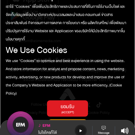
เราใช้ “Cookies” เพื่อเพิ่มประสิทธิภาพและประสบการที่ดีในการใช้งานเว็บไซต์ และ
จัดเก็บข้อมูลเพื่อนำมาวิเคราะห์ประมวลผลและนำเสนอ คอนเทนต์ ข่าวสาร
ประชาสัมพันธ์ กิจกรรมทางการตลาด การโฆษณา หรือ ผลิตภัณฑ์ใหม่ เพื่อพัฒนา
ติดต่อสอบถาม / แจ้งปัญหาการใช้งาน
ปรับปรุงการใช้งาน Website และ Application ของบริษัทให้มีประสิทธิภาพมากขึ้น
นโยบายคุกกี้
atimeplatform@atimemedia.com
We Use Cookies
บริษัท จีเอ็มเอ็ม มีเดีย จำกัด (มหาชน)
We use “Cookies” to optimize and best experience in using the website.
And store information for analyst and propose content, news, marketing
เลขที่ 50 อาคาร จีเอ็มเอ็ม แกรมมี่ เพลส ถนนสุขุมวิท21 (อโศก)
activity, advertising, or new products for develop and improve the use of
แขวงคลองเตยเหนือ เขตวัฒนา กรุงเทพ 10110
the Company's Website and Application to be more efficiency.
(Cookie
Policy)
Follow Us
ยอมรับ
Privacy Policy
Terms of Service
Cookie Policy
(ACCEPT)
การตั้งค่าคุกกี้
♪
EFM
(COOKIES SETTINGS)
ไม่ใช่ใครก็ได้
Message