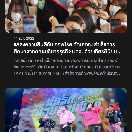
11 ธ.ค. 2022
แสดงความยินดีกับ ออฟโรด กัณตภณ สำเร็จการ
ศึกษาจากคณะบริหารธุรกิจ มศว. ด้วยเกียรตินิยม
อันดับ 2
กลายเป็นบัณฑิตย์ใหม่ป้ายแดงอีกคนของวงการบันเทิง สำหรับ ออฟ
โรด Atime26 หรือ กัณตภณ จินดาทวีผล นักแสดง-ศิลปินสมาชิกวง
LAZ1 วันนี้ (11 ธันวาคม 2565) สำเร็จการศึกษาพร้อมคว้าปริญญา
ตรีใบแรกจากคณะบริหารธุรกิจเพื่อสังคม เอกการเงิน จาก
มหาวิทยาลัยศรีนครินทรวิโรฒ ประจำปีการศึกษา 2564 พร้อมกับคว้า
เกียรตินิยมอันดับ 2 มาครองได้สำเร็จ ถือเป็นตัวอย่างที่ดีเยี่ยมของ
ความมุ่งมั่นตั้งใจเรียน ควบคู่ไปกับการทำงานในวงการบันเทิงและเพื่อ
เป็นการขอบคุณกำลังใจที่ดี จึงถือโอกาสชวนแฟนคลับ 500 คนไปร่วม
ถ่ายภาพเพื่อแสดงความยินดีในโอกาสพิเศษนี้ ณ มหาวิทยาลัย
ศรีนครินทรวิโรฒ ประสานมิตร นำทีมโดยผู้บริหารค่าย Atime26
อย่าง เอกกี้-เอกชัย เอื้อสังคมเศรษฐ และเพื่อนๆ ร่วมค่าย และสมาชิกวง
LAZ1 นำของขวัญรวมถึงช่อดอกไม้มาร่วมยินดีกับความสำเร็จรวมตัว