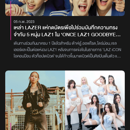
G’NEST เร็ว ๆ นี้ภาพ : G’NEST
05 ก.พ. 2023
เหล่า LAZER แห่กดบัตรเพื่อไปร่วมบันทึกความทรง
จำกับ 5 หนุ่ม LAZ1 ใน ‘ONCE LAZ1 GOODBYE
PARTY’ จนบัตรหมดในพริบตา
เดินทางร่วมกันมาครบ 1 ปีแล้วสำหรับ ต้าห์อู๋,ออฟโรด,ไดร์ม่อน,เจล
เลอร์และเป็นต่อแห่งวง LAZ1 หลังจบการแข่งขันในรายการ ‘LAZ iCON
ไอคอนป๊อบ ตัวท็อปเดบิวต์’จนได้ก้าวขึ้นมาเดบิวต์เป็นศิลปินเต็มตัว และ
มีผลงานเพลงออกมาสร้างความประทับใจให้แฟนๆ มากมาย ล่าสุด
พวกเขากำลังจะมีคอนเสิร์ตใหญ่ และเป็นการทิ้งท้ายหลังครบรอบ
สัญญาการเป็นศิลปิน พร้อมทั้งชวนแฟนๆ มาบันทึกความทรงจำร่วม
กันครั้งสุดท้ายใน ‘ONCE LAZ1GOODBYE PARTY’บทสรุปเรื่อง
ราว‘กาลครั้งหนึ่ง ลาซวัน’กับการเดินทางและความทรงจำดีๆ ตลอด
หนึ่งปี แห่งวงการT-POPซึ่งครั้งนี้เป็นเหมือนบทสรุปเส้นทางแรกของ
พวกเขา ก่อนที่จะเดินทางไปสู่พาร์ทต่อไป เตรียมพร้อมเติบโตไปในเส้น
ทางใหม่อีกระดับขั้นของสมาชิกแต่ละคน ซึ่ง 5 หนุ่มLAZ1ได้เผยความ
รู้สึกถึงแฟนๆ ว่า“ก่อนอื่นพวกเราต้องบอกก่อนเลยว่าLAZ1ไม่ได้วง
แตกนะครับ คอนเสิร์ตครั้งนี้เหมือนเป็นจุดเริ่มต้นในเส้นทางสายบันเทิง ที่
จะได้เติบโตกันไปอีกก้าวจึงอยากเชิญชวนให้LAZERทุกๆ คน มาร่วม