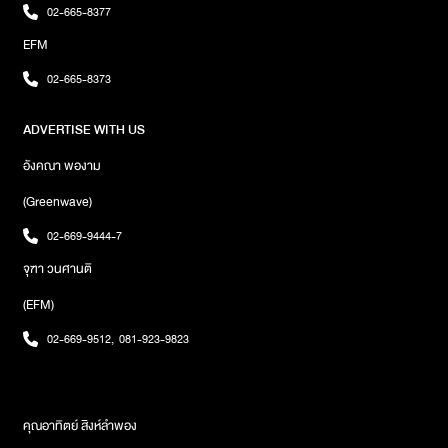
The Magic Show ด้วยโดย Head In the Clouds 2025 จะเปิด
02-665-8377
จำหน่ายบัตรในวันศุกร์ ที่ 7 กุมภาพันธ์นี้ภาพ : MILLI / 4EVE /
EFM
88rising
02-665-8373
ADVERTISE WITH US
อังคณา พองาม
(Greenwave)
02-669-9444-7
จุฑา วนศานติ
(EFM)
02-669-9512
,
081-923-9823
คุณอาทิตย์ สิงห์ลำพอง