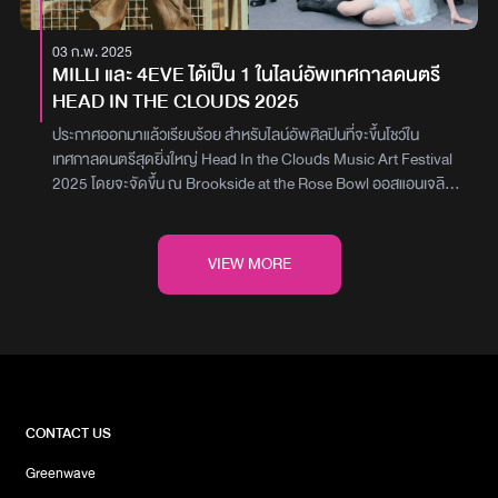
สร้างความสุขไปด้วยกัน เก็บโมเมนต์ดีๆ ร่วมกัน ไม่ว่าจะสุขหรือทุกข์
ตลอดระยะเวลาที่ผ่านมาและเก็บไว้เป็นความทรงจำที่ดีสำหรับพกเรา
03 ก.พ. 2025
ทุกคน รับรองว่าพวกเราจะใช้เวลาตรงนี้ให้คุ้มค่าและจัดเต็มที่สุด แล้วมา
MILLI และ 4EVE ได้เป็น 1 ในไลน์อัพเทศกาลดนตรี
เจอกันนะครับ”โดยเมื่อวานนี้ (เสาร์ ที่ 4 กุมภาพันธ์ 2566) เป็นวันแรก
HEAD IN THE CLOUDS 2025
ของการเปิดจำหน่ายบัตรการแสดงทั้ง 2 รอบ ซึ่งก็มีเหล่า LAZERให้
ความสนใจกดบัตรเป็นจำนวนมาก ทำให้ตั๋วเข้าชมคอนเสิร์ตทุกรอบทุกที่
ประกาศออกมาแล้วเรียบร้อย สำหรับไลน์อัพศิลปินที่จะขึ้นโชว์ใน
นั่งเต็มหมดภายในพริบตา ทำเอาหนุ่มๆ ปลื้มใจแบบสุดๆ พร้อมยืนยัน
เทศกาลดนตรีสุดยิ่งใหญ่ Head In the Clouds Music Art Festival
ว่าจะตั้งใจทำโชว์ออกมาให้เต็มที่ เพื่อไม่ให้ทุกคนผิดหวัง ใครมีบัตรรอไป
2025 โดยจะจัดขึ้น ณ Brookside at the Rose Bowl ออสแอนเจลิส
ร่วมบันทึกความทรงจำด้วยกันกับ ต้าห์อู๋,ออฟโรด,ไดร์ม่อน,เจลเลอร์
ระหว่างวันที่ 31 พฤษภาคม – 1 มิถุนายน 2568โดยปีนี้เซอร์ไพรส์แฟน
และเป็นต่อแห่งวง LAZ1ในคอนเสิร์ต‘ONCE LAZ1GOODBYE
ชาวไทย เพราะมีศิลปิน 2 หญิงจากประเทศไทยร่วมอยู่ในไลน์อัพของงาน
PARTY’ วันเสาร์ที่ 11 มีนาคมนี้ ณ เมืองไทยรัชดาลัยเธียร์เตอร์ รอบ
นี้ด้วย เริ่มที่ MILLI หรือ มิลลิ-ดนุภา คณาธีรกุล แรปเปอร์สาวแห่งค่าย
VIEW MORE
เวลา 14.00 น. และ 19.00 น. ติดตามความเคลื่อนไหวต่างๆ ได้ที่ทุก
YUPP! ที่เธอจะได้ไปโลดแล่นที่อเมริกาอีกครั้ง หลังจากที่เคยขึ้นไปร่วม
ช่องทางของLAZ1 OFFCIALภาพ : LAZ1 OFFCIAL
โชว์บนเวทีนี้เมื่อปี 2022และอีกหนึ่งวงคือ 4EVE เกิร์ลกรุ๊ปสุดฮอตจาก
XOXO Entertainment ก็สร้างประวัติศาสตร์ใหม่ด้วยการเป็นศิลปิน
T-POP กลุ่มแรกที่ได้แสดงบนเวทีเทศกาลดนตรี Head In the Clouds
Music Art Festival หลังจากที่ผลงานต่าง ๆ ของพวกเธอประสบความ
สำเร็จอย่างมากทั้งในไทยและระดับเอเชียส่วนศิลปินที่มาเป็นเฮดไลน์เนอร์
ของ Head In the Clouds Music Art Festival ปีนี้ มีทั้ง G-
CONTACT US
DRAGON, 2NE1, DEAN, DPR IAN และ Rich Brian อีกทั้งยังมีราย
Greenwave
ชื่อศิลปินอื่น ๆ ที่น่าสนใจ รวมถึงโชว์พิเศษที่ทาง 88rising เตรียมไว้เป็น