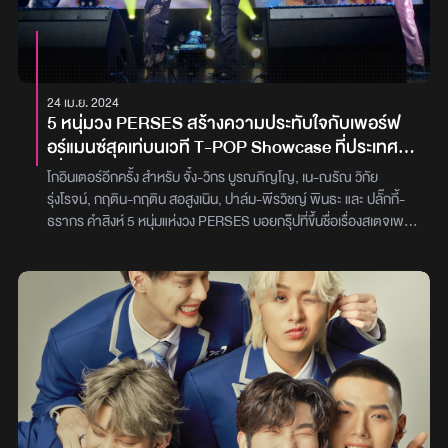
#คนรักออฟโรด ทั้งที งานนี้ ออฟโรด เลยขอจับไมค์พูดคุยกับแฟนๆ
แบบใกล้ชิด พร้อมชวนตัวแทนแฟนคลับกับหยิบการ์ดอวยพรออกมา
อ่านกันแบบสดๆ ก่อนจะทิ้งท้ายด้วยการพูดความรู้สึกขอบคุณทุกๆ คน
ที่คอยเป็นส่วนหนึ่งของพลังสนับสนุนมาตลอด งานนี้ทำเอาบรรยากาศ
24 เม.ย. 2024
อบอวลไปด้วยความรักและความประทับใจพี่บัณฑิตย์คนเก่งของเราแบบ
5 หนุ่มวง PERSES สร้างความประทับใจกับเพอร์ฟ
เต็มๆภาพ : Atime26#EFM94 #EFMEntertainmentNews #ออฟ
อร์แมนซ์สุดเท่บนเวที T-POP Showcase ที่ประเทศ
โรด #OffroadAtime26 #Atime26
ญี่ปุ่น
โกอินเตอร์อีกครั้ง สำหรับ จั๋ง-วิกร บูรณภิญโญ, เน-ณรัณ วิกัย
รุ่งโรจน์, กฤติน-กฤติน สอสูงเนิน, ปาล์ม-พีรวิชญ์ พินธะ และ ปลั๊กกี้-
ธรากร คำสิงห์ 5 หนุ่มแห่งวง PERSES บอยกรุ๊ปที่ขึ้นชื่อเรื่องสเตจเพ
อร์ฟอร์แมนซ์สุดปังจากค่าย G’NEST ล่าสุดได้เป็นตัวแทนศิลปินไทย
ร่วมในงาน T-POP Showcase Tokyo 2024 ซึ่งจัดขึ้น ณ Zepp
Shinjuku โตเกียว ประเทศญี่ปุ่นการเดินทางไปเยือนดินแดนอาทิตย์
อุทัยรอบนี้ PERSES ได้โชว์ความสามารถ และเสน่ห์แรงเกินต้านผ่าน
การแสดงร้องและเต้นที่ยังคงความแข็งแรง ประทับใจแฟนเพลงและ
สื่อมวลชนที่ประเทศญี่ปุ่นมากมาย ถือว่าเป็นอีกหนึ่งก้าวใหญ่ที่ไม่
ธรรมดาของ PERSES บนเวทีระดับนานาชาติ เพราะพวกเขาได้รับคำ
ชื่นชมอย่างล้นหลามโดยแฟน ๆ สามารถรอติดตามชมบรรยากาศ
ความสนุกของงาน T-POP Showcase Tokyo 2024 ผ่าน VLOG
เบื้องหลังการเดินทางครั้งพิเศษของพวกเขาได้ที่โซเชียลมีเดียของ