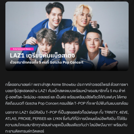
กรี๊ดออกมาเลยค่ะ! เพราะล่าสุด Atime Showbiz ประกาศข่าวเซอร์ไพรส์ ด้วยการพา
บอยกรุ๊ปสุดฮอตอย่าง LAZ1 คัมแบ็กสเตจแบบพร้อมหน้าของสมาชิกทั้ง 5 คน ต้าห์
อู๋-ออฟโรด-ไดร์ม่อน-เจลเลอร์ และ เป็นต่อ พร้อมเตรียมเสิร์ฟโชว์ให้กับแฟนๆ ได้หาย
คิดถึงบนเวที Gotcha Pop Concert คอนเสิร์ต T-POP ที่จะพาไปฟินกันแบบยกด้อม
นอกจาก LAZ1 ยังมีศิลปิน T-POP ที่เป็นสุดยอดตัวท็อปแห่งยุค ทั้ง TRINITY, 4EVE,
ATLAS, PROXIE, PERSES และ LYKN ซึ่งทันทีที่มีการเปิดเผยไลน์อัพศิลปิน ก็ได้รับ
ความสนใจจนสมาชิกทุกด้อมต่างพูดเป็นเสียงเดียวกันว่า ไลน์อัพปังมาก! พร้อมกับ
ทะยานติดเทรนด์ทวิตเตอร์