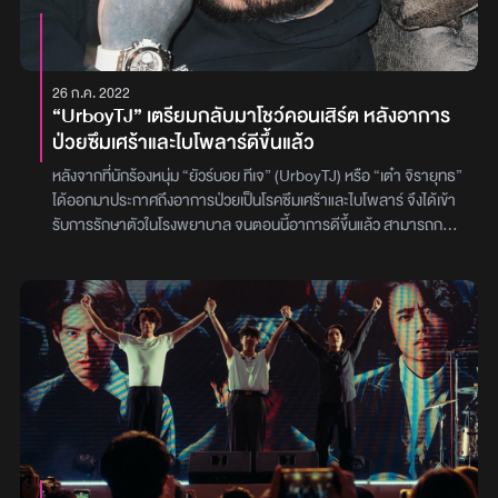
แฟชั่นหลายหลายสไตล์ ทั้งแซ่บจนหยุดมองไม่ได้ หรือสีสันสดใสชวน
มองไปยิ้มไป โดยทุกคนต่างสนุกสนานกับการแต่งตัว เพื่อถ่ายรูปกับจุด
เช็คอินสุดเก๋ และยังมี FANCY KITE ว่าวแฟนซีหลากหลายรูปทรงที่ถูก
ออกแบบ แต่งแต้มท้องฟ้าให้สีสันสดใสได้ถ่ายรูปอวดเพื่อนลงโซเชียล
26 ก.ค. 2022
ถัดไปยังมีโซนกิจกรรมทางทะเลมากมาย SUP Board, Surf, Fly
“UrboyTJ” เตรียมกลับมาโชว์คอนเสิร์ต หลังอาการ
Board, Red shark bike, Banana boat ให้ได้เล่นสนุกชุ่มฉ่ำแบบไม่เสีย
ป่วยซึมเศร้าและไบโพลาร์ดีขึ้นแล้ว
ค่าใช้จ่ายแม้แต่บาทเดียวจากนั้นถึงเวลาความสนุกบนเวที ที่จัดเต็มโป
รดักชั่นมาอย่างยิ่งใหญ่ให้เข้ากับบรรยากาศริมทะเล กับศิลปินที่ตั้งตารอ
หลังจากที่นักร้องหนุ่ม “ยัวร์บอย ทีเจ” (UrboyTJ) หรือ “เต๋า จิรายุทธ”
สตาร์ทความสนุกด้วยสาว ๆ วง PIXXIE ตามด้วย NONT TANONT ที่
ได้ออกมาประกาศถึงอาการป่วยเป็นโรคซึมเศร้าและไบโพลาร์ จึงได้เข้า
แฟนคลับตามมาให้กำลังใจกันแน่นหาด ต่อด้วย URBOYTJ ขนเพลง
รับการรักษาตัวในโรงพยาบาล จนตอนนี้อาการดีขึ้นแล้ว สามารถกลับ
ฮิตมาสาดกันให้ได้ลุกขึ้นโยกตามจังหวะ จากนั้น TILLY BIRDS ชวนทุก
มารักษาตัวต่อที่บ้านได้ แต่ยังคงอยู่ในความดูแลของคุณหมอและ
คนลุกขึ้นมาตะโกนร้องตามกันทั้งหาด จนความสนุกเดินทางมาถึง
ครอบครัวอย่างใกล้ชิด ล่าสุด “ยัวร์บอย ทีเจ” ได้โพสต์ภาพตารางขึ้น
TATTOO COLOUR ขนไลน์อัพเพลงมาแบบจัดเต็ม และเดือดกว่าเดิม
โชว์คอนเสิร์ต พร้อมเขียนแคปชั่น “กลับมาแล้วครับ เดือนหน้าเจอกันทั้ง
เมื่อ POTATO ไล่ระดับจังหวะดนตรีให้ได้สนุกอย่างต่อเนื่อง ก่อนส่งต่อ
เดือนนะครับสำหรับใครที่ใกล้ที่ไหน เจอกันครับ…”งานนี้ทำเอาเหล่า
ให้ PALMY ที่ปรากฏตัวด้วยชุดสุดแซ่บที่ไม่เคยทำให้ผิดหวัง และมาถึง
คนในวงการบันเทิงและแฟน ๆ เข้ามาร่วมคอมเมนต์ตื่นเต้นและดีใจกัน
เพลงจังหวะโจ๊ะๆ สุดมันจากเสียงร้องของ JOEY PHUWASIT ก่อนจะ
อย่างรัว ๆภาพ : urboytj
ปิดท้ายด้วยวงขวัญใจวัยมันอย่าง THREE MAN DOWN ที่พร้อมสาด
ความสนุก ให้ได้ตะโกนร้องตามกันสุดเสียงไม่มียั้ง เรียกได้ว่าเป็นงานที่
ผสมผสานทั้ง PARTY VIBES BEACH LIFESTYLE ได้อย่างลงตัวและ
ประทับใจเหล่าคนที่ชื่นชอบเทศกาลดนตรี ปาร์ตี้ริมทะเล ที่พลาดงานในปี
นี้ซัมเมอร์หน้าเจอกันใหม่แน่นอน ในงานเทศกาลดนตรีและปาร์ตี้ริมทะเล