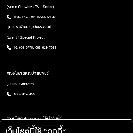
อัลบั้ม “ถ้าเราเจอกันอีก” ที่เติร์ดได้ตั้งใจถ่ายทอดอารมณ์ของเพลง
(Atime Showbiz / TV - Series)
อย่างเต็มที่ แทนคำขอบคุณทุกคน พร้อมภาพบรรยากาศทะเลดาวจาก
แฟนๆ เป็นอันปิดฉากการแสดงทั้งหมดอย่างสวยงามประทับใจจนกว่า
081-989-9582
,
02-669-9518
จะได้เจอกันอีกในคอนเสิร์ตต่อไป
คุณเมธาพัฒน์ บุลวัชร์ธนนนท์
(Event / Special Project)
02-669-8779
,
083-629-7829
คุณอโนชา ธัญญปกรณ์พันธ์
(Online Content)
086-949-6453
ดาวน์โหลด Application ได้แล้ววันนี้ที่
เว็บไซต์นี้ใช้ “คุกกี้”