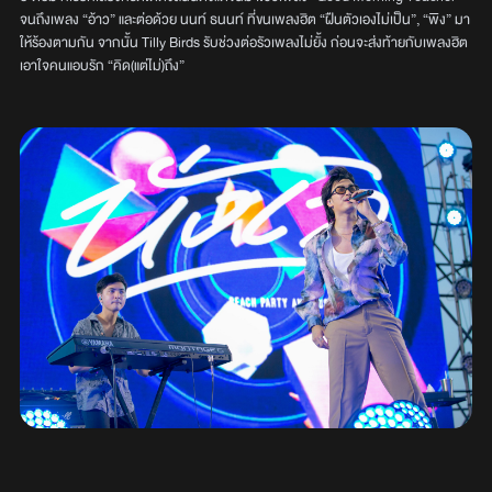
จนถึงเพลง “อ้าว” และต่อด้วย นนท์ ธนนท์ ที่ขนเพลงฮิต “ฝืนตัวเองไม่เป็น”, “พิง” มา
ให้ร้องตามกัน จากนั้น Tilly Birds รับช่วงต่อรัวเพลงไม่ยั้ง ก่อนจะส่งท้ายกับเพลงฮิต
เอาใจคนแอบรัก “คิด(แต่ไม่)ถึง”