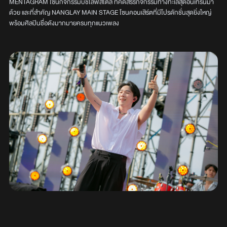
MENTAGRAM โซนกิจกรรมบีชไลฟ์สไตล์ ที่คัดสรรกิจกรรมทางทะเลสุดอินเทรนมา
ด้วย และที่สำคัญ NANGLAY MAIN STAGE โซนคอนเสิร์ตที่มีโปรดักชั่นสุดยิ่งใหญ่
พร้อมศิลปินชื่อดังมากมายครบทุกแนวเพลง