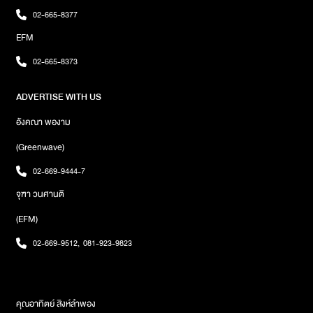
ฉลองความสำเร็จของอัลบั้มนี้ร่วมกับแฟนเพลงอย่างใกล้ชิด พร้อมชม
02-665-8377
คอนเสิร์ตสุดพิเศษและชม MV “ถ้าเราเจอกันอีก” ครั้งแรกพร้อมกันทั้ง
EFM
จากในงานและทางออนไลน์ บรรยากาศภายในงานเต็มไปด้วยเสียงกรี๊ด
ความสนุกสนาน และความอบอุ่นใกล้ชิดภายใต้มาตรการป้องกันโค
02-665-8373
วิด-19 เริ่มงานด้วยการเปิดตัวเอ็มวี “ถ้าเราเจอกันอีก” อย่างเป็น
ทางการครั้งแรก ที่รับชมพร้อมกันทั่วโลก ทำเอาหลายคนต้องปาด
ADVERTISE WITH US
น้ำตากันไปตามๆกันก่อนจะเข้าสู่บรรยากาศคอนเสิร์ตที่ทุกคนรอคอย
โดยเริ่มที่เพลง “เบื่อคนขี้เบื่อ” ที่เต็มไปด้วยสีสันจัดจ้าน ในเวอร์ชั่นการ
อังคณา พองาม
แสดงสด ที่ทุกคนใส่พลังเต็มทั้งร้อง และ เล่น แบบไม่มีกั๊ก ทำเอาในงาน
เต็มไปด้วยเสียงกรี๊ด สานต่ออารมณ์เดือดๆ กับ อิมโพรไวซ์หนักๆ อย่าง
(Greenwave)
ต่อเนื่องกับเพลงจากอัลบั้มแรก “แค่พี่น้อง” ก่อนที่บรรยากาศจะเริ่มเบา
02-669-9444-7
ลงด้วยเพลง “ลู่วิ่ง” และ “ฤดูหนาว” จากอัลบั้มแรกที่ไมโลเข้ามาแร็ป
เรียกเสียงกรี๊ดสนั่นจากแฟนเพลง โดยตลอดช่วงการแสดง Tilly Birds
จุฑา วนศานติ
ได้โชว์ศักยภาพในการร้อง เล่น แบบใส่เต็มไม่มียั้ง งัดทุกความสามารถที่
(EFM)
มีจัดหนักให้แฟนๆ ได้อิ่มใจ จนเข้าสู่พาร์ทของเพลงเศร้า เป็นช่วงแห่ง
ความประทับใจจากเหล่าแฟนเพลงที่ต่างร้องตาม พร้อมรอยยิ้มและ
02-669-9512
,
081-923-9823
น้ำตาส่งให้บรรยากาศยิ่งซาบซึ้งกินใจ ก่อนจะส่งต่ออารมณ์สู่ช่วงท้าย
ของงาน กับเพลงที่ทุกคนคิดถึง “คิด(แต่ไม่)ถึง” จนถึงโมเมนต์สำคัญใน
เพลง “เธอไม่ได้อยู่คนเดียว” ที่ไมโล ทิ้งกลองมาโชว์เล่นกีตาร์โปร่งเรียก
เสียงกรี๊ดกันอีกรอบ และเดินทางมาถึงช่วงสุดท้ายกับเพลงสุดท้ายของ
คุณอาทิตย์ สิงห์ลำพอง