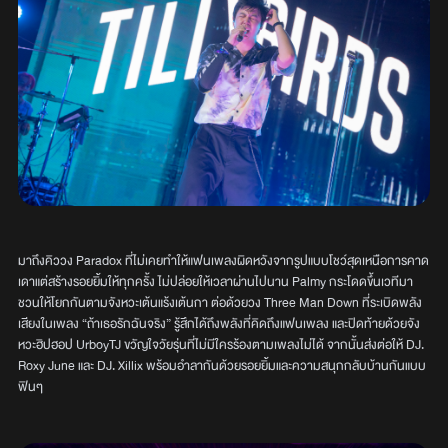
มาถึงคิววง Paradox ที่ไม่เคยทำให้แฟนเพลงผิดหวังจากรูปแบบโชว์สุดเหนือการคาด
เดาแต่สร้างรอยยิ้มให้ทุกครั้ง ไม่ปล่อยให้เวลาผ่านไปนาน Palmy กระโดดขึ้นเวทีมา
ชวนให้โยกกันตามจังหวะเต้นแร้งเต้นกา ต่อด้วยวง Three Man Down ที่ระเบิดพลัง
เสียงในเพลง “ถ้าเธอรักฉันจริง” รู้สึกได้ถึงพลังที่คิดถึงแฟนเพลง และปิดท้ายด้วยจัง
หวะฮิปฮอป UrboyTJ ขวัญใจวัยรุ่นที่ไม่มีใครร้องตามเพลงไม่ได้ จากนั้นส่งต่อให้ DJ.
Roxy June และ DJ. Xillix พร้อมอำลากันด้วยรอยยิ้มและความสนุกกลับบ้านกันแบบ
ฟินๆ