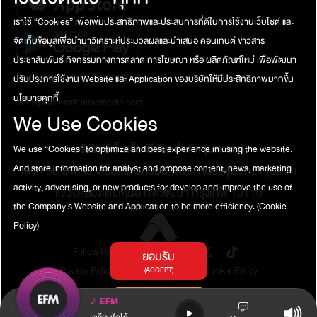
เราใช้ “Cookies” เพื่อเพิ่มประสิทธิภาพและประสบการที่ดีในการใช้งานเว็บไซต์ และ
จัดเก็บข้อมูลเพื่อนำมาวิเคราะห์ประมวลผลและนำเสนอ คอนเทนต์ ข่าวสาร
ประชาสัมพันธ์ กิจกรรมทางการตลาด การโฆษณา หรือ ผลิตภัณฑ์ใหม่ เพื่อพัฒนา
ติดต่อสอบถาม / แจ้งปัญหาการใช้งาน
ปรับปรุงการใช้งาน Website และ Application ของบริษัทให้มีประสิทธิภาพมากขึ้น
นโยบายคุกกี้
atimeplatform@atimemedia.com
We Use Cookies
บริษัท จีเอ็มเอ็ม มีเดีย จำกัด (มหาชน)
We use “Cookies” to optimize and best experience in using the website.
เลขที่ 50 อาคาร จีเอ็มเอ็ม แกรมมี่ เพลส ถนนสุขุมวิท21 (อโศก)
And store information for analyst and propose content, news, marketing
activity, advertising, or new products for develop and improve the use of
แขวงคลองเตยเหนือ เขตวัฒนา กรุงเทพ 10110
the Company's Website and Application to be more efficiency.
(Cookie
Policy)
Follow Us
ยอมรับ
Privacy Policy
Terms of Service
Cookie Policy
(ACCEPT)
การตั้งค่าคุกกี้
♪
EFM
(COOKIES SETTINGS)