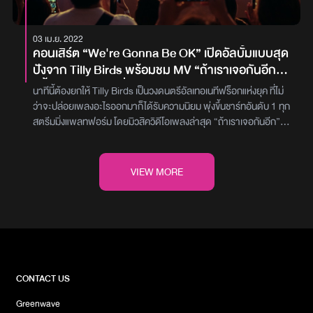
NangLay Beach Party And Music Festival ครั้งที่ 4 สามารถ
ติดตามความเคลื่อนไหวคอนเสิร์ตและเฟสติวัลได้ทุกช่องทางโซเชียลมี
03 เม.ย. 2022
เดีย Nanglay Beach Party And Music Festivalภาพ : GMM
คอนเสิร์ต “We're Gonna Be OK” เปิดอัลบั้มแบบสุด
SHOW
ปังจาก Tilly Birds พร้อมชม MV “ถ้าเราเจอกันอีก”
ครั้งแรกพร้อมกันทั่วโลก
นาทีนี้ต้องยกให้ Tilly Birds เป็นวงดนตรีอัลเทอเนทีฟร็อกแห่งยุค ที่ไม่
ว่าจะปล่อยเพลงอะไรออกมาก็ได้รับความนิยม พุ่งขึ้นชาร์ทอันดับ 1 ทุก
สตรีมมิ่งแพลทฟอร์ม โดยมิวสิควิดีโอเพลงล่าสุด “ถ้าเราเจอกันอีก”
พุ่งแตะล้านวิวภายในเวลาไม่กี่ชั่วโมงหลังจากที่ปล่อยออกมา นอกจาก
เพลงฮิตที่ปล่อยออกมาอย่างต่อเนื่องแล้ว พวกเขายังกวาดรางวัลชั้น
นำมามากมาย ไม่ว่าจะเป็น Best Album of the Year, รางวัล Best
VIEW MORE
Music of the Year จากเพลง “เพื่อนเล่น ไม่เล่นเพื่อน”, รางวัล Best
Artist of the Year, รางวัล Best Producer of the Year โดย บิลลี่-
ณัฐดนัย ชูชาติ, รางวัล Best Song of the Year เพลง “ถ้าเราเจอกัน
อีก” จากเวที TOTY Music Awards 2021 และ Best Asian Artist
จาก Mnet Asian Music Awards 2021 รวมทั้งอีก 2 รางวัลล่าสุด
ศิลปินกลุ่มยอดเยี่ยม และ อัลบั้มยอดเยี่ยม จากเวทีคมชัดลึก อวอร์ด
ล่าสุดพวกเขามีการจัดงานเปิดตัวอัลบั้ม “It’s Gonna Be OK” ขึ้น
CONTACT US
อย่างเป็นทางการ ณ ลานหน้า Siam Discovery โดยใช้ชื่องานว่า
Greenwave
“We're Gonna Be OK” ที่จัดขึ้นในรูปแบบ Exhibition Concert เพื่อ