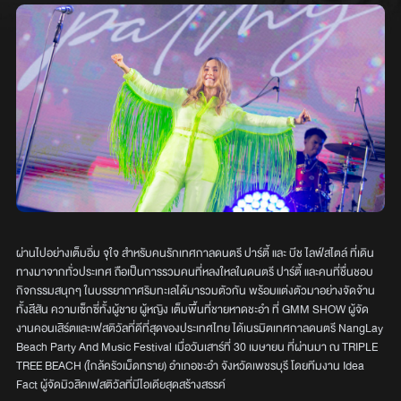
ผ่านไปอย่างเต็มอิ่ม จุใจ สำหรับคนรักเทศกาลดนตรี ปาร์ตี้ และ บีช ไลฟ์สไตล์ ที่เดิน
ทางมาจากทั่วประเทศ ถือเป็นการรวมคนที่หลงใหลในดนตรี ปาร์ตี้ และคนที่ชื่นชอบ
กิจกรรมสนุกๆ ในบรรยากาศริมทะเลได้มารวมตัวกัน พร้อมแต่งตัวมาอย่างจัดจ้าน
ทั้งสีสัน ความเซ็กซี่ทั้งผู้ชาย ผู้หญิง เต็มพื้นที่ชายหาดชะอำ ที่ GMM SHOW ผู้จัด
งานคอนเสิร์ตและเฟสติวัลที่ดีที่สุดของประเทศไทย ได้เนรมิตเทศกาลดนตรี NangLay
Beach Party And Music Festival เมื่อวันเสาร์ที่ 30 เมษายน ที่ผ่านมา ณ TRIPLE
TREE BEACH (ใกล้ครัวเม็ดทราย) อำเภอชะอำ จังหวัดเพชรบุรี โดยทีมงาน Idea
Fact ผู้จัดมิวสิคเฟสติวัลที่มีไอเดียสุดสร้างสรรค์