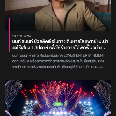
13 ก.พ. 2024
นนท์ ธนนท์ ป่วยติดเชื้อในทางเดินหายใจ แพทย์แนะนำ
งดใช้เสียง 1 สัปดาห์ เพื่อให้ร่างกายได้พักฟื้นอย่าง
เต็มที่หลังการรักษา
นนท์-ธนนท์ จำเริญ ศิลปินดังในสังกัด LOVEiS ENTERTAINMENT
ออกมาอัปเดตเรื่องสุขภาพร่างกายของตัวเองผ่านโซเชียลมีเดีย หลัง
จากมีประกาศแจ้งข่าวป่วยกระทันหัน เป็นเหตุให้ต้องยกเลิกงานแสดง
คอนเสิร์ตที่พัทยาเมื่อวันก่อน และมีการออกมาประกาศยกเลิกงานโชว์ใน
วันที่ 11, 14 และ 15 กุมภาพันธ์ในเวลาต่อมาเมื่อคืนนี้ (12 กุมภาพันธ์)
นนท์ ได้ออกมาเขียนข้อความถึงแฟน ๆ เพื่ออัปเดตสุขภาพของตัวเอง
ตอนนี้ว่าค่อย ๆ ดีขึ้นตามลำดับ แต่แพทย์แนะนำให้งดใช้เสียง 1 สัปดาห์
พร้อมกับยกเลิกและเลื่อนงานออกไปก่อน เพื่อให้ร่างกายได้ฟื้นตัวดี
มากยิ่งขึ้น เขาเองรู้สึกเสียใจและเศร้าที่ต้องงดใช้เสียง มากไปกว่านั้นคือ
การไม่ได้เดินทางไปเจอกับแฟนเพลงที่ตั้งใจไปชมการแสดง ซึ่งเสียงทั้ง
ค่าเดินทาง ค่าที่พัก ค่าบัตรเข้าชมคอนเสิร์ต นั่นทำให้เขาต้องออกมา