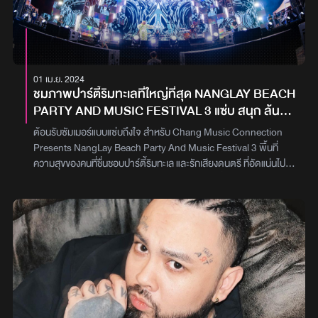
ขออภัยต่อเหตุการณ์ที่เกิดขึ้นนนท์ บอกว่าเนื่องจากเป็นอาการป่วยที่
เกิดขึ้นอย่างกระทันหัน จึงทำให้เขาเองรู้สึกกังวลและกลัวมากที่สุดครั้ง
หนึ่ง ซึ่งจากผลตรวจโดยละเอียดพบว่าเป็นการติดเชื้อไวรัสในระบบทาง
เดินหายใจ คาดว่าจะเป็นการรับเชื้อจากอากาศ ที่แพร่กระจายจากคนสู่
คน ทำให้เกิดการอักเสบที่คอและเส้นเสียงอีกทั้งยังฝากคำห่วยใยไปยัง
01 เม.ย. 2024
แฟนเพลงทุกคน ช่วงนี้หากต้องเดินทางไปในบริเวณที่มีคนจำนวนมาก
ชมภาพปาร์ตี้ริมทะเลที่ใหญ่ที่สุด NANGLAY BEACH
หรือเข้าไปชมคอนเสิร์ต การสวมใส่หน้ากากอนามัยก็จะเป็นอีกวิธีที่ช่วย
PARTY AND MUSIC FESTIVAL 3 แซ่บ สนุก ล้น
ปกป้องเราให้ปลอดภัยจากเชื้อโรคได้ มากกว่านั้นคือการพักผ่อนให้
หาด!
เพียงพอ เพราะอยากให้แฟน ๆ ทุกคนเดินทางกลับจากชมคอนเสิร์ต
ต้อนรับซัมเมอร์แบบแซ่บถึงใจ สำหรับ Chang Music Connection
แบบ ‘สุขภาพจิตที่มีความสุข’ และ ‘สุขภาพกายที่ปลอดภัย’ จากการ
Presents NangLay Beach Party And Music Festival 3 พื้นที่
เจ็บป่วยด้วยภาพ : tanont916
ความสุขของคนที่ชื่นชอบปาร์ตี้ริมทะเล และรักเสียงดนตรี ที่อัดแน่นไป
ด้วยประสบการณ์ความสนุกภายในงานอย่างจุใจ ทั้ง จุดเช็คอินสุดเก๋,
ว่าวแฟนซีสีสันสดใส, โซนกิจกรรมทางทะเล และความมันบนเวทีจาก 6
ศิลปิน นำโดย PALMY, POTATO, TATTOO COLOUR, URBOYTJ,
NONT TANONT, JOEY PHUWASIT, THREE MAN DOWN,
TILLY BIRDS และ PIXXIE รวมกว่า 10 ชั่วโมงแบบไม่มีเบื่อ ใครพลาด
วันนี้เรามีภาพบรรยากาศความสนุกมาให้ได้ชมกันด้วยเปิดด้วย
บรรยากาศชายหาดสุดคึกคัก มีบูธดีเจชื่อดัง เปิดเพลงอัปบีท ปลุก
ความสนุกตั้งแต่เริ่มก้าวขาเข้าสู่งาน สมกับการเป็นปาร์ตี้ริมทะเลที่เผ็ช
ที่สุด โดยเหล่าคนรักปาร์ตี้ริมทะเลทั้งผู้ชายและผู้หญิงเดินทางมาพร้อม