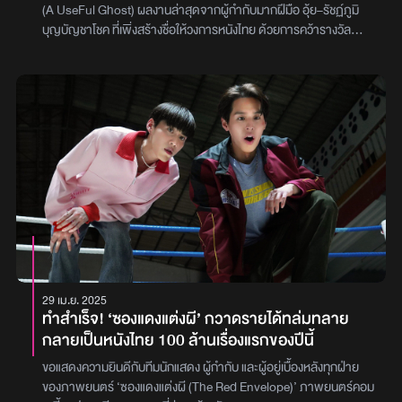
ละครพรหมลิขิต ที่เตรียมลงจอทางช่อง 3 เช่นกัน นับเป็นความแปลกใหม่
(A UseFul Ghost) ผลงานล่าสุดจากผู้กำกับมากฝีมือ อุ้ย–รัชฏ์ภูมิ
ที่น่าสนใจ และไม่อยากให้ทุกคนพลาด รอติดตามกันได้ 4 พฤษภาคม
บุญบัญชาโชค ที่เพิ่งสร้างชื่อให้วงการหนังไทย ด้วยการคว้ารางวัล
2564 นี้ ทุกโรงภาพยนตร์ภาพ : GDH
Grand Prize AMI Paris จากเทศกาลภาพยนตร์นานาชาติเมืองคานส์
ประจำปี 2025ภาพยนตร์เรื่องนี้จัดจำหน่ายในประเทศไทยโดย Out of
the Box by GDH และมีกำหนดเข้าฉายทั่วประเทศในวันที่ 28 สิงหาคม
2568ผีใช้ได้ค่ะ ถ่ายทอดเรื่องราวของ มาร์ช (รับบทโดย โมสต์–วิศรุต
หิมรัตน์) ชายหนุ่มผู้จมอยู่กับความเศร้าหลังการจากไปของภรรยา แนท
(รับบทโดย ใหม่–ดาวิกา โฮร์เน่) ทว่าทุกอย่างกลับพลิกผันเมื่อแนทกลับ
มาหาเขาอีกครั้งในร่าง ‘ผี’ ที่สิงอยู่ในเครื่องดูดฝุ่นแม้ความรักจะหวนคืน
แต่เส้นทางของทั้งคู่กลับเต็มไปด้วยแรงต้านจากครอบครัว ที่ไม่อาจ
ยอมรับความสัมพันธ์ระหว่างคนกับผี แนทจึงตัดสินใจพิสูจน์ตัวเอง
ด้วยการอาสาปราบผีร้ายที่คุกคามโรงงานของครอบครัว เพื่อพิสูจน์ว่า
เธอไม่ใช่แค่ผี แต่คือ ‘ผีใช้ได้ค่ะ’ ที่จะไม่เป็นภาระ แต่เป็นประโยชน์อย่าง
แท้จริงเรื่องราวความรักเหนือความตายที่ทั้งแปลกใหม่และซาบซึ้งนี้
กำลังจะกลายเป็นอีกหนึ่งปรากฏการณ์บนจอภาพยนตร์ไทย 28
29 เม.ย. 2025
สิงหาคมนี้ ในโรงภาพยนตร์ภาพ : 185 Films
ทำสำเร็จ! ‘ซองแดงแต่งผี’ กวาดรายได้ทล่มทลาย
กลายเป็นหนังไทย 100 ล้านเรื่องแรกของปีนี้
ขอแสดงความยินดีกับทีมนักแสดง ผู้กำกับ และผู้อยู่เบื้องหลังทุกฝ่าย
ของภาพยนตร์ ‘ซองแดงแต่งผี (The Red Envelope)’ ภาพยนตร์คอม