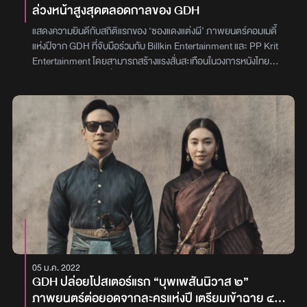
ล่วงหน้าสูงสุดตลอดกาลของ GDH
แสดงความยินดีกับสถิติแรกของ ‘ซองแดงแต่งผี’ ภาพยนตร์คอมเมดี้
แห่งปีจาก GDH ที่จับมือร่วมกับ Billkin Entertainment และ PP Krit
Entertainment โดยสามารถสร้างแรงสั่นสะเทือนในวงการหนังไทย
ด้วยการทำยอดจองตั๋วล่วงหน้าพุ่งขึ้นสู่อันดับ 1 สูงสุดตลอดกาลของ
ค่าย GDH ได้สำเร็จ‘ซองแดงแต่งผี’ ผลงานการกำกับของ หมู-ชยนพ
บุญประกอบ ที่ฝากความประทับใจไว้ใน ‘FRIEND ZONE ระวัง..สิ้นสุด
ทางเพื่อน’ และการโปรดิวซ์โดย โต้ง-บรรจง ปิสัญธนะกูล และ ตั้ม-วีร
ชัย ใหญ่กว่าวงศ์ ผู้อยู่เบื้องหลังความสำเร็จของ ‘พี่มาก..พระโขนง’
นำแสดงโดย บิวกิ้น–พุฒิพงศ์ อัสสรัตนกุล และ พีพี-กฤษฏ์ อำนวยเดช
กร ที่กำลังจะเข้าฉายในโรงภาพยนตร์ 20 มีนาคมนี้โดย หมู ชยนพ ผู้
กำกับของเรื่อง เผยความรู้สึกว่า “ผมดีใจและตื่นเต้นมากที่หนังของเรา
ได้รับความสนใจขนาดนี้ อยากขอบคุณทุกฝ่ายที่ทุ่มเทเต็มที่ โดยเฉพาะ
ทีมโปรโมทที่ทำงานกันแบบไม่มีวันหยุด เพื่อให้หนังเข้าถึงผู้ชมในยุคที่มีสิ่ง
ล่อตาล่อใจมากมาย การที่คนจำนวนมากตัดสินใจจองตั๋วล่วงหน้า ถือ
เป็นกำลังใจสำคัญที่ทำให้หายเหนื่อยไปครึ่งหนึ่งแล้ว ผมหวังว่าผู้ชมจะได้
รับทั้งความสนุก ความบันเทิง และเซอร์ไพรส์แบบเต็มอิ่มจากหนังเรื่อง
05 ม.ค. 2022
นี้”ก้าวแรกที่ยิ่งใหญ่ของ ‘ซองแดงแต่งผี’ ได้เริ่มต้นขึ้นแล้ว หากไม่อยาก
GDH ปล่อยโปสเตอร์แรก “บุพเพสันนิวาส ๒”
พลาดปรากฎการณ์ความสนุก จองตั๋วล่วงหน้าได้แล้ววันนี้ ก่อนเปิด
ภาพยนตร์ต่อยอดจากละครแห่งปี เตรียมเข้าฉาย ๔
ซองไปร่วมเป็นสักขีพยานรักระหว่างผีกับคน 20 มีนาคมนี้ ในโรง