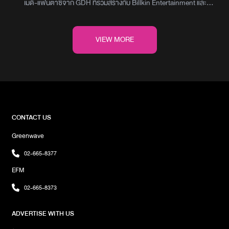
เมดี้-แฟนตาซีจาก GDH ที่ร่วมสร้างกับ Billkin Entertainment และ
PP Krit Entertainment หลังเข้าฉายเมื่อปลายเดือนมีนาคม
ภาพยนตร์เรื่องนี้ก็เดินหน้าสร้างความสุขให้ผู้ชมทั่วประเทศ จนล่าสุด
กวาดรายได้ทะลุ 100 ล้านบาทอย่างเป็นทางการ กลายเป็นหนังไทย
VIEW MORE
เรื่องแรกของปี 2568 ที่ทำรายได้แตะหลักร้อยล้าน‘ซองแดงแต่งผี’ ไม่
เพียงเปิดตัวแรงด้วยรายได้วันแรกสูงถึง 15 ล้านบาท แต่ยังสานต่อ
ความแรงแบบไม่หยุดยั้ง นำพา บิวกิ้น พุฒิพงศ์ และ พีพี กฤษฏ์ สองนัก
แสดงนำขึ้นแท่น ‘นักแสดงร้อยล้าน’ ไปพร้อมกัน ภายใต้การกำกับของ
หมู-ชยนพ และการดูแลของสองโปรดิวเซอร์มือทอง โต้ง-บรรจง และ ตั้ม
วีรชัย ผู้อยู่เบื้องหลังความสำเร็จของ ‘พี่มาก..พระโขนง’ภาพยนตร์
ถ่ายทอดเรื่องราวของอดีตโจรที่กลับใจมาเป็นสายตำรวจ แต่โชคร้าย
CONTACT US
เก็บซองแดงปริศนาเข้า จนต้องแต่งงานกับผีสุดลึกลับแบบไม่ทันตั้งตัว
Greenwave
พร้อมพาผู้ชมออกเดินทางในภารกิจทั้งฮาและซาบซึ้ง เพื่อไขปริศนา
เบื้องหลังการตาย และส่งมิตรต่างภพไปสู่สุขคติและในขณะที่ผู้ชมชาว
02-665-8377
ไทยยังคงร่วมสนุกกันอย่างล้นหลาม ‘ซองแดงแต่งผี’ ก็เริ่มเดินทางไปพบ
EFM
กับแฟน ๆ ในต่างประเทศแล้ว โดยเฉพาะในกลุ่มประเทศเอเชีย ซึ่งต่างก็
ให้การต้อนรับอย่างอบอุ่นและชื่นชมในเสน่ห์ของหนังไทยที่มีสไตล์เฉพาะ
02-665-8373
ตัวอย่างแท้จริงภาพ : GDH
ADVERTISE WITH US