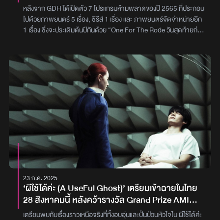
พฤษภาคม ๒๕๖๕ ทุกโรงมหรสพ
ภาพยนตร์ภาพ : GDH
หลังจาก GDH ได้เปิดตัว 7 โปรแกรมห้ามพลาดของปี 2565 ที่ประกอบ
ไปด้วยภาพยนตร์ 5 เรื่อง, ซีรีส์ 1 เรื่อง และ ภาพยนตร์จัดจำหน่ายอีก
1 เรื่อง ซึ่งจะประเดิมต้นปีกันด้วย “One For The Rode วันสุดท้ายก่อน
บายเธอ” ผลงานของผู้กำกับชื่อดัง บาส ณัฐวุฒิแต่มีหนึ่งผลงานที่คอ
หนังรอคอยไม่แพ้กัน คือ “บุพเพสันนิวาส ๒” การต่อยอดจากละครสุด
ฮอตแห่งปี “บุพเพสันนิวาส” ที่เคยออกอากาศโกยเรตติ้งหน้าหน้าจอ
ช่อง 3 กลับมาครั้งนี้ในรูปแบบภาพยนตร์ เป็นโปรเจกต์ร่วมทุนสร้าง
ระหว่าง จีดีเอช กับ บรอดคาซท์ ไทย เทเลวิชั่น โดยมี โป๊ป ธนวัฒน์ และ
เบลล่า ราณี มาเป็นนักแสดงนำของเรื่อง และได้ ปิ๊ง อดิสรณ์ ที่เคยฝาก
ความประทับใจไว้กับผลงานเรื่อง “รถไฟฟ้า มหานเธอ” มานั่งเก้าอี้เป็นผู้
กำกับโปรเจกต์นี้ด้วย ล่าสุดเพื่อเป็นน้ำจิ้มกับเหล่าออเจ้าทั่วหล้า ทาง จี
ดีเอช ได้มีการปล่อยโปสเตอร์แรกของ “บุพเพสันนิวาส ๒” ออกมาให้ชม
กันแล้ว โดยเป็นภาพของคุณพี่หมื่นสวมแว่นตากันแดดสีดำ ยื่นคู่กับแม่
นางการะเกด พร้อมแคปชัน “ฝากภาพถ่ายนี้ไว้แทนคำสัญญา พฤษภา
นี้หนา เราจักได้มาพบกัน” ซึ่งก็มีแฟนๆ ฮือฮาเป็นอย่างมาก สำหรับการ
จะมาถึงของผลงานขวัญใจคนไทยชิ้นนี้สำหรับ “บุพเพสันนิวาส ๒” ได้มี
23 ก.ค. 2025
การเปิดกล้องถ่ายทำกันไปเมื่อเดือนกุมภาพันธ์ปีก่อน เรียกได้ว่าเป็นอีก
‘ผีใช้ได้ค่ะ (A UseFul Ghost)’ เตรียมเข้าฉายในไทย
หนึ่งจักรวาลออเจ้า ที่น่าจะถูกใจผู้ชม เพราะกระทั้งคุณรอมแพง เจ้าของ
28 สิงหาคมนี้ หลังคว้ารางวัล Grand Prize AMI
บทประพันธ์นิยายบุพเพสันนิวาส ยังออกมาคอนเฟิร์มเองเลยว่า เนื้อหา
Paris จากเทศกาลหนังเมืองคานส์
ในภาพยนตร์จะไม่เหมือนกับในละครบุพเพสันนิวาส รวมถึงไม่เหมือนกับ
เตรียมพบกับเรื่องราวเหนือจริงที่ทั้งอบอุ่นและปั่นป่วนหัวใจใน ผีใช้ได้ค่ะ