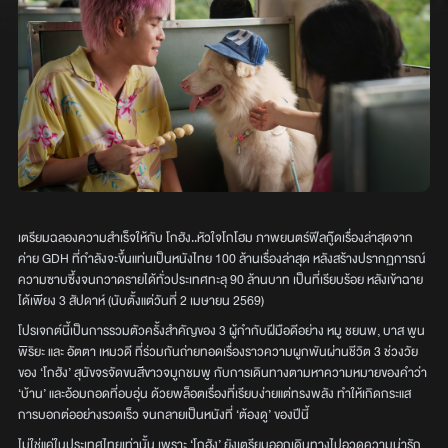
เตรียมฉลองความสำเร็จให้กับ โกฮัง..หัวใจโกโฮม ภาพยนตร์ฟีลกู๊ดเรื่องล่าสุดจาก
ค่าย GDH ที่กำลังจะขึ้นแท่นเป็นหนังไทย 100 ล้านเรื่องล่าสุด หลังสร้างปรากฏการณ์
ความซาบซึ้งจนกวาดรายได้ทั่วประเทศทะลุ 90 ล้านบาท เป็นที่เรียบร้อย หลังเข้าฉาย
ได้เพียง 3 สัปดาห์ (นับตั้งแต่วันที่ 2 เมษายน 2569)
โปรเจกต์นี้เป็นการรวมตัวครั้งสำคัญของ 3 ผู้กำกับฝีมือดีอย่าง หมู ชยนพ, บาส พูน
พิริยะ และ อัตตา เหมวดี ที่ร่วมกันถ่ายทอดเรื่องราวความผูกพันผ่านชีวิต 3 ช่วงวัย
ของ ‘โกฮัง’ สุนัขจรจัดขนสีขาวจมูกชมพู กับการเดินทางตามหาความหมายของคำว่า
‘บ้าน’ และอ้อมกอดที่อบอุ่น ด้วยพล็อตเรื่องที่เรียบง่ายแต่ทรงพลัง ทำให้เกิดกระแส
การบอกต่ออย่างรวดเร็ว จนกลายเป็นหนังที่ ‘ต้องดู’ ของปีนี้
ไม่ใช่แค่ในประเทศไทยเท่านั้น เพราะ ‘โกฮัง’ ยังเตรียมออกเดินทางไปอวดความน่ารัก