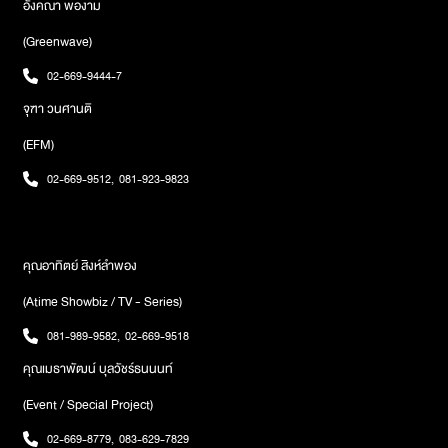
อังคณา พองาม
(Greenwave)
02-669-9444-7
จุฑา วนศานติ
(EFM)
02-669-9512
,
081-923-9823
คุณอาทิตย์ สิงห์ลำพอง
(Atime Showbiz / TV - Series)
081-989-9582
,
02-669-9518
คุณเมธาพัฒน์ บุลวัชร์ธนนนท์
(Event / Special Project)
02-669-8779
,
083-629-7829