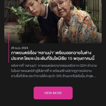
ร่วมสมัยและแตกต่างพร้อมกันนี้ยังมีอีกหนึ่งโปรเจกต์ที่เตรียมเปิดตัวใน
เดอะเฟค’ (55 ล้านบาท), ‘บุพเพสันนิวาส 2’ (51 ล้านบาท) และ
Marché du Film 2025 ไปพร้อมกัน นั่นคือ GOHAN (Working
‘Friend Zone ระวัง..สิ้นสุดทางเพื่อน’ (24 ล้านบาท)แต่นั่นเป็นเพียง
Title) โดยการร่วมมือระหว่าง GDH และ Houseton Film ผลงานการ
รายได้เปิดตัวเท่านั้น เพราะหลายคนจับตามองว่า หากกระแสของหนัง
โปรดิวซ์โดย วัน–วรรณฤดี พงษ์สิทธิศักดิ์ และ บาส–นัฐวุฒิ พูนพิริยะ
ยังทำงานกับใจคนแบบนี้ไปเรื่อย ๆ จนกลายเป็นปากต่อปาก บวกกับ
ที่ได้ปล่อยทีเซอร์โปสเตอร์ออกมาให้แฟนหนังไทยได้อุ่นเครื่องและรอ
จังหวะการเข้าฉายตรงกับช่วงวันหยุดยาว และบรรยกาศวันครอบครัว
ติดตามกันอย่างใกล้ชิดปีนี้จึงนับเป็นอีกหนึ่งหมุดหมายสำคัญของ
แบบนี้ น่าจะช่วยกระตุ้นให้รายได้ของภาพยนตร์ ‘หลานม่า’ ทะลุผ่าน
วงการภาพยนตร์ไทย ที่พร้อมเดินหน้าสู่เวทีโลกด้วยผลงานที่ทั้งสดใหม่
หลัก 200 ล้านบาทได้แบบไม่ยากนักทางด้าน Thailand Box Office ก็
กล้าทดลอง และน่าจับตาอย่างยิ่งภาพ : GDH / ter_nawapol /
ออกมาเปิดเผยรายได้ของ ‘หลานม่า’ ว่ายังสามารถทำเงินอย่างต่อเนื่อง
once_onceinlife / Baz Poonpiriya
โดยเฉพาะช่วงวันหยุดยาวนี้ (วันเสาร์กวาดรายได้ไปกว่า 30 ล้านบาท
26 เม.ย. 2024
และวันอาทิตย์กวาดรายได้ไปกว่า 40 ล้านบาท) ทำให้ตอนนี้มุ่งหน้าสู่
ภาพยนตร์เรื่อง ‘หลานม่า’ เตรียมออกฉายในต่าง
100 ล้านบาทเป็นที่เรียบร้อยแล้วกระแสของหนังถูกพูดถึงไปในทิศทาง
ประเทศ โดยจะประเดิมที่อินโดนีเซีย 15 พฤษภาคมนี้
เดียวกันนั้นคือ เป็นผลงานคืนฟอร์มของ GDH ที่คนดูประทับใจกับทุกสิ่ง
ที่ผู้กำกับอย่าง พัฒน์ บุญนิธิพัฒน์ ผสมผสานให้เข้ากันได้อย่าง
หลังจากที่ ‘หลานม่า’ ภาพยนตร์ดราม่าครอบครัวจาก GDH เข้าฉาย
กลมกล่อมลงตัว อีกทั้งยังหยิบเอาเรื่องราวใกล้ตัวมานำเสนอได้อย่างลึก
ในโรงภาพยนตร์เข้าสู่สัปดาห์ที่ 4 พร้อมสร้างปรากฏการณ์ความ
ซึ้ง ถ่ายทอดผ่านฝีมือการแสดงชั้นยอดของ บิวกิ้น-พุฒิพงศ์ อัสสรัตน
ซาบซึ้งทั่วไทย และทำรายได้ทะลุกว่า 300 ล้านบาทไปแล้วนั้น ล่าสุด
กุล, ดู๋-สัญญา คุณากร, เผือก-พงศธร จงวิลาส, เจีย-สฤญรัตน์ โท
GDH เตรียมพา ‘หลานม่า’ เดินทางไปพบกับคอหนังในต่างประเทศโดย
มัส, ตู-ต้นตะวัน ตันติเวชกุล โดยเฉพาะ คุณยายแต๋ว-อุษา เสมคำ น้อง
GDH ออกมาเปิดเผยว่า ในเดือนพฤษภาคมที่จะถึงนี้ ‘หลานม่า’ จะค่อย
ใหม่อายุ 76 ปี ที่ช่วยสื่อสารบทต่าง ๆ ให้เข้าถึงคนดูอย่างตรงใจและเป็น
ๆ ออกฉายสู่สายตาชาวโลก ซึ่งจะประเดิมกันที่อินโดนีเซียในวันที่ 15
VIEW MORE
ธรรมชาติไปซาบซึ้งด้วยกันกับภาพยนตร์ ‘หลานม่า’ เข้าฉายแล้ววันนี้
พฤษภาคม 2567 จากนั้นก็มีกำหนดเข้าฉายยังโรงภาพยนตร์ใน
ในโรงภาพยนตร์ภาพ : GDH
ฟิลิปปินส์, ลาว, มาเลเซีย, บรูไน, สิงคโปร์, เวียดนาม, กัมพูชา, ไต้หวัน,