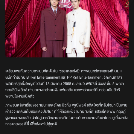
เตรียมพบกับความฮาแบบจัดเต็มใน ‘ซองแดงแต่งผี’ ภาพยนตร์กระแสแรงที่ GDH
ผนึกกำลังกับ Billkin Entertainment และ PP Krit Entertainment จัดงานกาล่า
พรีเมียร์สุดยิ่งใหญ่เมื่อวันที่ 13 มีนาคม 2568 ณ ลานอินฟินิซิตี้ ฮอลล์ ชั้น 5 พารา
กอนซีนีเพล็กซ์ ท่ามกลางเหล่าคนดัง แฟนคลับ และพาร์ทเนอร์ที่มาร่วมเป็นสักขี
พยานในงานเปิดตัว
ภาพยนตร์เล่าเรื่องของ ‘เม่น’ แสดงโดย บิวกิ้น พุฒิพงศ์ อดีตโจรที่กลับใจมาเป็นสาย
ตำรวจ แต่ดันเก็บซองแดงปริศนา ทำให้ต้องแต่งงานกับ ‘ผีตี่ตี๋’ แสดงโดย พีพี กฤษฏ์
ผู้ตายอย่างลึกลับ นำไปสู่ภารกิจฮาและระทึกในการค้นหาความจริงว่าใครอยู่เบื้องหลัง
การตายของ ตี่ตี๋ เพื่อส่งเขาไปสู่สุคติ