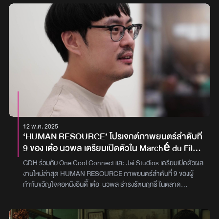
เมื่อเดือนตุลาคม 2565 เมื่อล่าสุดมีการเปิดเผยว่า บรรยาการศความ
สนุกทั้งหมด จะถูกนำมาฉายให้ชมแบบเต็มๆ บน Netflix ในวันที่ 1
เมษายนนี้นี่คือโชว์ที่ บิวกิ้น ตั้งใจและทุ่มเทเต็มที่ทั้งทอร์ค-ร้อง-เล่น-เต้น
พร้อมชวนแขกรับเชิญคนพิเศษ ก้อย-นัตตี้-ดรีม, เต ตะวัน, ท็อปแท็ป
และที่ขาดไม่ได้คือพาร์ทเนอร์คนสำคัญอย่าง พีพี กฤษฏ์ มาร่วมสร้าง
โมเมนต์พิเศษให้ทุกคนได้บันทึกไว้ในเมมโมรี่ อีกทั้งยังเอาใจอินเตอร์แฟน
ด้วยการเพิ่มการฟังทั้งภาษาอังกฤษและภาษาจีน ให้ทุกคนได้เต็มอิ่มกับ
อรรถรสความฟินของงานนี้กดตั้งการแจ้งเตือนเพื่อรอไปสังสรรค์กับ บิ
วกิ้น ในค่ำคืนแห่งความทรงจำกันอีกครั้งใน ‘BILLKIN GOLDEN
HOUR THE FIRST FANMEETING’ 1 เมษายนนี้บน Netflix ระหว่าง
นี้ก็สามารถเข้าไปติดตามฟังและชม Music Video เพลงใหม่ ‘ยิ้มทั้ง
น้ำตา’ ก่อนได้บน YouTube : Billkin Entertainmentขอบคุณข้อมูล
12 พ.ค. 2025
จาก : BesideBillkinภาพ : Billkin Entertainment
‘HUMAN RESOURCE’ โปรเจกต์ภาพยนตร์ลำดับที่
9 ของ เต๋อ นวพล เตรียมเปิดตัวใน Marché du Film
เทศกาลหนังเมืองคานส์ 2025
GDH ร่วมกับ One Cool Connect และ Jai Studios เตรียมเปิดตัวผล
งานใหม่ล่าสุด HUMAN RESOURCE ภาพยนตร์ลำดับที่ 9 ของผู้
กำกับขวัญใจคอหนังอินดี้ เต๋อ-นวพล ธำรงรัตนฤทธิ์ ในตลาด
ภาพยนตร์นานาชาติ Marché du Film ซึ่งเป็นส่วนหนึ่งของเทศกาล
ภาพยนตร์นานาชาติเมืองคานส์ ครั้งที่ 78 (Cannes Film Festival
2025)ภาพยนตร์เรื่องนี้อยู่ในระหว่างขั้นตอน post-production และ