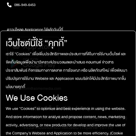
086-949-6453
ดาวน์โหลด Application ได้แล้ววันนี้ที่
เว็บไซต์นี้ใช้ “คุกกี้”
เราใช้ “Cookies” เพื่อเพิ่มประสิทธิภาพและประสบการที่ดีในการใช้งานเว็บไซต์ และ
จัดเก็บข้อมูลเพื่อนำมาวิเคราะห์ประมวลผลและนำเสนอ คอนเทนต์ ข่าวสาร
ประชาสัมพันธ์ กิจกรรมทางการตลาด การโฆษณา หรือ ผลิตภัณฑ์ใหม่ เพื่อพัฒนา
ติดต่อสอบถาม / แจ้งปัญหาการใช้งาน
ปรับปรุงการใช้งาน Website และ Application ของบริษัทให้มีประสิทธิภาพมากขึ้น
นโยบายคุกกี้
atimeplatform@atimemedia.com
We Use Cookies
บริษัท จีเอ็มเอ็ม มีเดีย จำกัด (มหาชน)
We use “Cookies” to optimize and best experience in using the website.
เลขที่ 50 อาคาร จีเอ็มเอ็ม แกรมมี่ เพลส ถนนสุขุมวิท21 (อโศก)
And store information for analyst and propose content, news, marketing
activity, advertising, or new products for develop and improve the use of
แขวงคลองเตยเหนือ เขตวัฒนา กรุงเทพ 10110
the Company's Website and Application to be more efficiency.
(Cookie