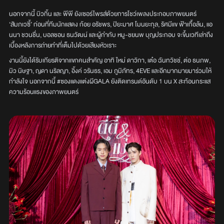
นอกจากนี้ บิวกิ้น และ พีพี ยังเซอร์ไพรส์ด้วยการโชว์เพลงประกอบภาพยนตร์
‘สัมภเวซี้’ ก่อนที่ทีมนักแสดง ก้อย อรัชพร, ปิยะมาศ โมนยะกุล, รัศมีแข ฟ้าเกื้อล้น, แอ
นนา ชวนชื่น, บอลชอน ธนวัฒน์ และผู้กำกับ หมู-ชยนพ บุญประกอบ จะขึ้นเวทีเล่าถึง
เบื้องหลังการถ่ายทำที่เต็มไปด้วยเสียงหัวเราะ
งานนี้ยังได้รับเกียรติจากแขกคนสำคัญ อาทิ ใหม่ ดาวิกา, เต๋อ ฉันทวิชช์, ต่อ ธนภพ,
มิว นิษฐา, ญดา นริลญา, อิ้งค์ วรันธร, เอม ภูมิภัทร, 4EVE และอีกมากมายมาร่วมให้
กำลังใจ นอกจากนี้ #ซองแดงแต่งผีGALA ยังติดเทรนด์อันดับ 1 บน X สะท้อนกระแส
ความร้อนแรงของภาพยนตร์