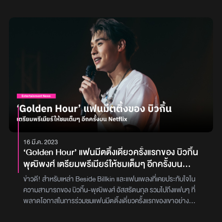
16 มี.ค. 2023
‘Golden Hour’ แฟนมีตติ้งเดี่ยวครั้งแรกของ บิวกิ้น
พุฒิพงศ์ เตรียมพรีเมียร์ให้ชมเต็มๆ อีกครั้งบน
Netflix
ข่าวดี! สำหรับเหล่า Beside Billkin และแฟนเพลงที่เคยประทับใจใน
ความสามารถของ บิวกิ้น-พุฒิพงศ์ อัสสรัตนกุล รวมไปถึงแฟนๆ ที่
พลาดโอกาสในการร่วมชมแฟนมีตติ้งเดี่ยวครั้งแรกของเขาอย่าง
‘BILLKIN GOLDEN HOUR THE FIRST FANMEETING’ ซึ่งจัดขึ้น