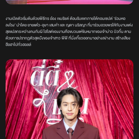
งานเปิดตัวเริ่มต้นด้วยพิธีกร อ๋อง เขมรัชต์ ต้อนรับแขกภายใต้คอนเซปต์ ‘ร่วมหอ
ลงโรง’ นำโดย ยายแต๋ว-อุษา เสมคำ และ ญดา นริลญา ที่มาร่วมอวยพรให้กับงานแต่ง
สุดแปลกระหว่างคนกับผี ไฮไลต์ของงานคือขบวนแห่ขันหมากของเจ้าบ่าว บิวกิ้น ตาม
ด้วยการปรากฏตัวสุดปังของเจ้าสาว พีพี ที่นั่งเกี้ยวออกมาอย่างสง่างาม สร้างเสียง
ฮือฮาไปทั่วฮอลล์