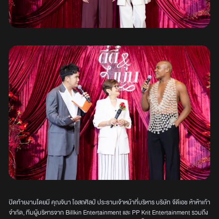
ปิดท้ายงานโดยมี คุณจินา โอสถศิลป์ ประธานเจ้าหน้าที่บริหาร บริษัท จีดีเอช ห้าห้าเก้า
จำกัด, ทีมผู้บริหารจาก Billkin Entertainment และ PP Krit Entertainment รวมถึง