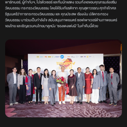
พาร์ทเนอร์, ผู้กำกับฯ, โปรดิวเซอร์ และทีมนักแสดง รวมทั้งขอขอบคุณกรมส่งเสริม
วัฒนธรรม กระทรวงวัฒนธรรม โดยได้รับเกียรติจาก คุณสุดาวรรณ​ ศุภกิจโกศล
รัฐมนตรีว่าการกระทรวงวัฒนธรรม และ คุณประสพ เรียงเงิน ปลัดกระทรวง
วัฒนธรรม มาร่วมเป็นกำลังใจ สนับสนุนภาพยนตร์ ซอฟเพาเวอร์ด้านภาพยนตร์
ของไทย และเชิญชวนคนไทยมาดูหนัง ‘ซองแดงแต่งผี’ ในค่ำคืนนี้ด้วย