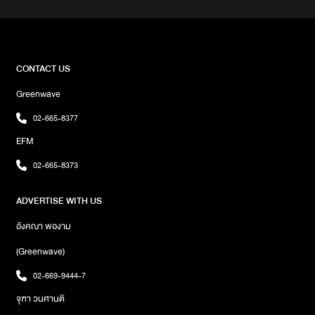
ออสเตรเลีย, นิวซีแลนด์, ฮ่องกง, จีน และ เกาหลีใต้ ตามลำดับ‘หลา
นม่า’ ผลงานการกำกับของ พัฒน์ บุญนิธิพัฒน์ ที่หยิบเอาความผูกพัน
ของสมาชิกหลากเจเนอเรชันในครอบครัวคนไทยเชื้อสายจีนมานำเสนอ
แล้วถ่ายทอดผ่านฝีมือของนักแสดงทั้ง คุณยายแต๋ว-อุษา เสมคำ, บิ
วกิ้น-พุฒิพงศ์ อัสสรัตนกุล, ดู๋-สัญญา คุณากร, เผือก-พงศธร จง
CONTACT US
วิลาส, เจีย-สฤญรัตน์ โทมัส, ตู-ต้นตะวัน ตันติเวชกุล จนได้รับเสียง
Greenwave
ชื่นชมในความกลมกล่อมและเป็นธรรมชาติมากที่สุดคอหนังชาวไทยยัง
สามารถไปซาบซึ้งด้วยกันกับภาพยนตร์ ‘หลานม่า’ กันได้วันนี้ในโรง
02-665-8377
ภาพยนตร์ภาพ : GDH
EFM
02-665-8373
ADVERTISE WITH US
อังคณา พองาม
(Greenwave)
02-669-9444-7
จุฑา วนศานติ