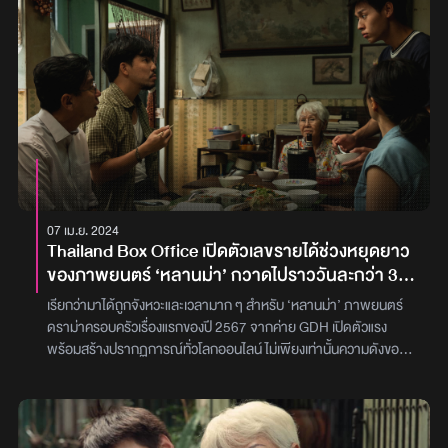
นับเป็นหนึ่งใน GDH Upcoming Projects ที่ได้รับการจับตามองจาก
ทั้งวงการหนังไทยและตลาดภาพยนตร์โลก ซึ่งนอกจากฝีมือการกับกับ
ที่สไตล์เด่นชัดของ เต๋อ นวพล แล้ว การร่วมแสดงของนักแสดงรุ่นใหม่ไม่
ว่าจะเป็น เอิงเอย-ประภามณฑล เอี่ยมจันทร์ (Motel Mist, นคร-
สวรรค์, Anatomy of Time), เพรช-เผ่าเพชร เจริญสุข (ไดอารีตุ๊ดซี่,
สาธุ, Remember You คือเธอ), อะตอม ชนกันต์ และ พิมมา วง
PIXXIE ก็ทำให้แฟน ๆ ต่างเฝ้ารอชมเคมีทางการแสดงอย่างใจจดใจ
จ่อ“ไว้พบกันครับอีกสักพักเลย” คือคำบอกใบ้สั้น ๆ จาก เต๋อ นวพล ถึง
ผู้ชมทุกคน ก่อนที่เราจะได้สัมผัสผลงานชิ้นใหม่ที่น่าจับตาของเขาในเร็ว
ๆ นี้ พร้อมกับข้อความผ่านโซเชียลมีเดียเพื่อขอบคุณไปยังทีมงานที่มี
07 เม.ย. 2024
ส่วนเกี่ยวข้องในโปรเจกต์นี้ทุกคน ที่ทุ่มเททำงานอย่างเต็มกำลังเพื่อให้
Thailand Box Office เปิดตัวเลขรายได้ช่วงหยุดยาว
ผลงานชิ้นนี้สมบูรณ์แบบในทุก ๆ มิติ“HUMAN RESOURCE : the
ของภาพยนตร์ ‘หลานม่า’ กวาดไปราววันละกว่า 30
crew นอกจากทีมนักแสดงแล้ว ผมขอขอบคุณทีมงานเบื้องหลังทุกคน
ล้านบาท มุ่งหน้าสู่หนัง 100 ล้าน!
จากหัวใจ ที่ทุ่มเทแรงกายแรงใจให้กับโปรเจกต์นี้อย่างเต็มที่ เราผ่านการ
เรียกว่ามาได้ถูกจังหวะและเวลามาก ๆ สำหรับ ‘หลานม่า’ ภาพยนตร์
ถ่ายทำวันละ 12 ชั่วโมงกันมาได้ในที่สุด — แม้จะเป็นทีมเล็ก ๆ เพื่อสร้าง
ดราม่าครอบครัวเรื่องแรกของปี 2567 จากค่าย GDH เปิดตัวแรง
หนังเล็ก ๆ แต่ครั้งนี้คือหนึ่งในการถ่ายทำที่ผมมีความสุขที่สุดครั้งหนึ่ง
พร้อมสร้างปรากฏการณ์ทั่วโลกออนไลน์ ไม่เพียงเท่านั้นความดังของ
หลังจากที่พยายามผลักดันโปรเจกต์นี้มานาน”อีกหนึ่งไฮไลต์สำคัญคือ
หนังยังเป็นที่พูดถึงในแง่ของความทัชใจ และคุณภาพที่กลมกล่องลงตัว
การร่วมสนับสนุนโดย BANGKOK CITYCITY GALLERY ซึ่งนับ
ตั้งแต่วันแรกของการเข้าฉายก่อนหน้านี้ทาง GDH ได้ออกมาเปิดเผย
เป็นการผสมผสานระหว่างโลกของศิลปะร่วมสมัยและภาพยนตร์ ที่ยิ่ง
รายได้เปิดตัว ‘หลานม่า’ 4 เมษายนที่ผ่านมาว่า เป็นหนัง GDH ที่ทำราย
ตอกย้ำเอกลักษณ์ของผลงานชิ้นนี้ในฐานะงานศิลป์ที่เล่าเรื่องได้อย่าง
ได้เปิดตัวสูงที่สุดในอันดับที่ 4 อยู่ที่ 21 ล้านบาท เป็นรอง ‘ตุ๊ดซี่ส์ แอนด์