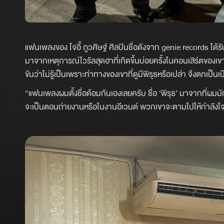
แฟนเพลงของ โจอี้ ภูวศิษฐ์ ศิลปินชื่อดังจาก genie records ได้รับ
มาจากเหตุการณ์ไวรัลสุดฮาที่เกิดขึ้นบ่อยครั้งในคอนเสิร์ตของเขา เ
ขันว่าไม่รู้เป็นเพราะท่าทางของเขาที่ดูมีพิรุธหรือเปล่า จึงตกเ
“แฟนเพลงผมตั้งชื่อด้อมกันเองเลยครับ ชื่อ ‘พิรุธ’ มาจากที่ผ
จะเป็นตอนถ่ายงานหรือในงานอีเวนต์ พวกเขาจะตามไปให้กำลังใ