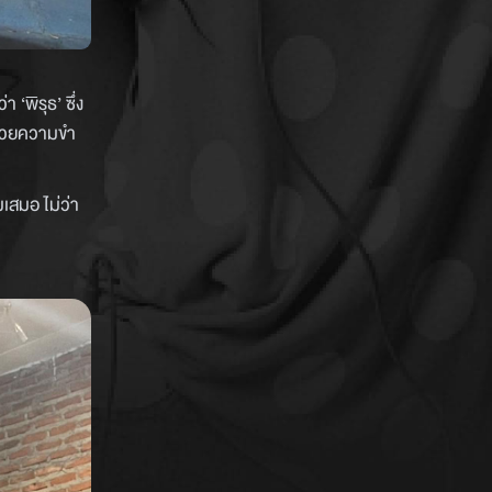
 ‘พิรุธ’ ซึ่ง
้ด้วยความขำ
เสมอ ไม่ว่า