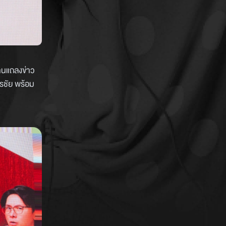
านแถลงข่าว
ีรชัย พร้อม