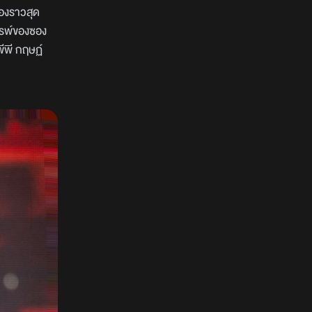
่องราวสุด
ถรรพ์ของซอง
พีพี กฤษฏ์