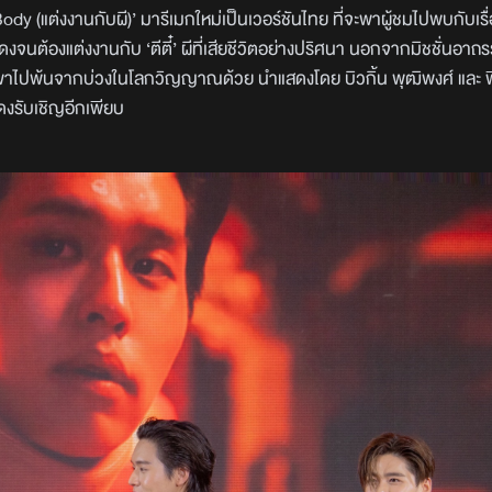
y (แต่งงานกับผี)’ มารีเมกใหม่เป็นเวอร์ชันไทย ที่จะพาผู้ชมไปพบกับเรื
งแดงจนต้องแต่งงานกับ ‘ตีตี๋’ ผีที่เสียชีวิตอย่างปริศนา นอกจากมิชชั่นอา
ล่อยเขาไปพ้นจากบ่วงในโลกวิญญาณด้วย นำแสดงโดย บิวกิ้น พุฒิพงศ์ และ 
สดงรับเชิญอีกเพียบ