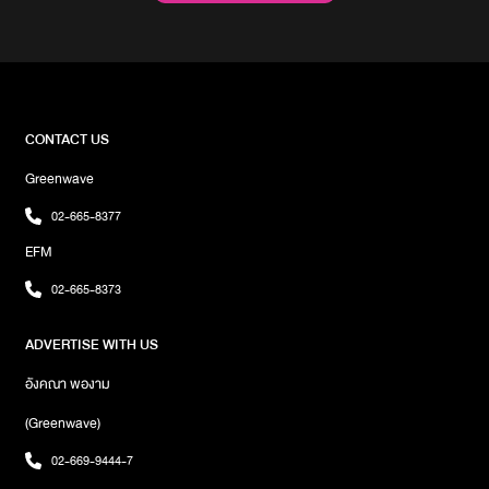
สบา ปุณณกันต์ และอีกมากมายโดยผู้กำกับได้ออกมาเปิดเผยข่าวที่น่า
ยินดีว่า หลังจากสตรีมให้ได้ชมกันเพียง 4 วัน ‘สืบสันดาน’ ก็สามารถทำ
สถิติอันยอดเยี่ยมด้วยการเป็นคอนเทนต์บน Netflix ที่มีผู้ชมสูงที่สุดเป็น
อันดับ 3 ของโลก“ผลประกอบการจากเมื่อคืน สืบสันดาน ท็อป 3 แล้วจ้า
ไต่จากอันดับ 5 เป็นอันดับ 3 ของผู้ชมทั่วโลกเรียบร้อยไปแล้วนะครับ ดู
จากตัวเลขทางโซนอเมริกาใต้ยอดพุ่งมากครับ ตอนนี้หลายโซนในโลก
CONTACT US
เริ่มขยับขึ้นตามมาแล้ว ดีใจกับทีมงานทั้งหมดทุกคนมากเลยนะ พวกเรา
Greenwave
ตั้งใจทำงานนี้กันมาก ดีใจที่พวกเราได้มีส่วนผลักดันงานคนไทยให้คนทั่ว
โลกได้ดูงานคุณภาพของไทยเรา ปลื้มครับ ขอบคุณผู้ชมทุกคนที่ช่วยกัน
02-665-8377
เชียร์ด้วยนะครับผม”‘สืบสันดาน’ โดดเด่นด้วยแนวดราม่าระทึกขวัญ
EFM
เรื่องราวการค้นหาความจริงเกี่ยวกับสาเหตุการตายของเจ้าสัว ผู้กุม
บังเหียนธุรกิจค้าเพชรอันยิ่งใหญ่ คนร้ายคือใคร คนในครอบครัว หรือ
02-665-8373
บ่าวรับใช้ ด้วยความเข้มข้น ซึ่งระดับความเข้มข้นก็ทะยานขึ้นอันดับ 1
คอนเทนต์ยอดนิยมและผู้ชมสูงสุดในประเทศไทยไปเป็นที่เรียบร้อยแล้ว
ADVERTISE WITH US
ภาพ : Kantana Motion Pictures
อังคณา พองาม
(Greenwave)
02-669-9444-7