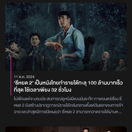
หลากหลายของคอนเทนต์ไทย ไปสู่ประเด็นสังคมที่นับว่าสดใหม่สำหรับผู้
เรื่องอย่าง แบรี่-ณเดชน์ คูกิมิยะ ผู้รับบท ‘ยักษ์’ ที่ภาคนี้จะโตโผใน
ชมชาวไทยและยังไม่เคยมีใครหยิบมาเล่า ไม่ว่าจะเป็นประเด็นศาสนาในซี
การพาผู้ชมไปติดตามการไล่ล่าและแก้แค้นผีชุดดำแบบสุดเดือด โดย
รีส์เรื่อง ‘สาธุ’ และประเด็นของเซ็กซ์ในซีรีส์เรื่อง ‘Doctor Climax ปุจฉา
แบรี่ ได้ออกมาขอบคุณไปยังกระแสตอบรับจากผู้ชมทุกคน ในฐานะส่วน
พาเสียว’เพราะคนไทยกับเรื่องผีเป็นของคู่กัน Netflix ยังเซอร์ไพรส์ผู้ชม
หนึ่งของผลงานชิ้นนี้ นี่เป็นความสำเร็จที่เกินคาดมาก ๆ“ขอบคุณแรง
ด้วยการนำเรื่องราวสุดหลอนจาก อังคารคลุมโปง X รายการวิทยุสุด
สนับสนุนภาพยนตร์ ธี่หยด 2 ตั้งแต่หนังฉายคือโร้ดทัวร์ตลอดเลยครับ
ฮิตมาเล่าใหม่ในรูปแบบของซีรีส์สยองขวัญเรื่อง ‘อังคารคลุมโปง: เอ็กซ์
รายได้และแรงซัปพอร์ต เราไม่คิดว่าเราจะมาได้เร็วขนาดนี้ ต้องขอ
ตรีม’ และพาผู้ชมดำดิ่งลงสู่ปมปริศนาชวนขนลุกในซีรีสเรื่อง ‘อย่ากลับ
ขอบคุณคนไทยทุกคนที่ช่วงนี้หันมาสนับสนุนหนังไทย และฝากสนับสนุน
บ้าน’ พร้อมกันนี้ยังประกาศสร้างภาคแยกของซีรีส์ ‘Bangkok
หนังไทยเรื่องอื่น ๆ ด้วย ตอนนี้ก็มีเข้าโรงเยอะแยะมากมาย“เรื่องความ
Breaking มหานครเมืองลวง’ ซึ่งจะมาในเวอร์ชันภาพยนตร์ที่จะเข้มข้น
สำเร็จผมว่าทีมงานก็ไม่คาดคิด คือรายได้ 500 ล้านในภาคแรกใช้เวลา
ขึ้นและระทึกยิ่งขึ้นไปกับฉากบู๊จัดเต็ม โดยใช้ชื่อว่า ‘Bangkok
100 กว่าวัน แต่ภาค 2 แค่ 2 อาทิตย์ก็ทำลายสถิติแล้ว ตอนนี้กำลังคุย
Breaking: ฝ่านรกเมืองเทวดา’แต่ก่อนหน้านั้น Netflix ขอเปิดปีอย่าง
กับผู้ใหญ่เรื่อง ภาค 3 ซึ่งทีแรกยังไม่คิดที่จะทำ แต่เหมือนมีกระแสว่าแฟน
สดใสด้วยซีรีส์ ‘Ready, Set, Love เกมชนคนโสด’ ผลงานแนวโรแมน
ๆ อยากจะให้ทำ ก็ต้องมารอลุ้นด้วยกันครับว่าจะเป็นยังไง และจะออกมา
11 ต.ค. 2024
ติกคอเมดี้สีลูกกวาด ที่อาจแฝงความหมายไว้มากกว่าที่คิด ซึ่งพร้อม
เป็นแบบไหน”ภาพยนตร์ ธี่หยด 2 ผลงานการกำกับของ คุ้ย-ทวีวัฒน์
‘ธี่หยด 2’ เป็นหนังไทยทำรายได้ทะลุ 100 ล้านบาทเร็ว
สตรีมให้ได้รับชมในกว่า 190 ประเทศทั่วโลกในวันที่ 15 กุมภาพันธ์นี้ที่
วันทา นำแสดงโดย ณเดชน์ คูกิมิยะ, เดนิส เจลีลชา, จูเนียร์ กาจบัณฑิต,
ที่สุด ใช้เวลาเพียง 32 ชั่วโมง
Netflix เท่านั้นรอติดตามชมความบันเทิงจัดเต็มจากไอน์อัพคอนเทนต์
เฟรนด์ พีระกฤตย์, นีน่า ณัฐชา, เฟรช อริศรา และ ปรเมศร์ น้อยอ่ำ เข้า
ฝีมือคนไทยใน ‘ทีไทย ทีมันส์’ ได้ตลอดทั้งปี 2024 นี้ผ่านทาง
ฉายแล้ววันนี้ทุกโรงภาพยนตร์ภาพ : Ch3 Thailand / M Studio
ไม่เพียงแต่จะมอบประสบการณ์ดูหนังผีแบบมันระทึก ภาพยนตร์เรื่อง ธี่
Netflixภาพ : Netflix
หยด 2 ยังสร้างปรากฏการณ์รายได้ถล่มทลายตั้งแต่วันแรกของการเข้า
ฉาย และล่าสุดมีการเปิดเผยว่า ธี่หยด 2 สามารถกวาดรายได้ผ่านหลัก
100 ล้านบาทเป็นที่เรียบร้อยแล้วและจากตัวเลขรายได้ดังกล่าว ทำให้ ธี่
หยด 2 ขยับขึ้นแท่นเป็นหนังไทยที่ทำรายได้ทะลุ 100 ล้านบาทได้เร็วที่สุด
โดยใช้เวลาเพียง 32 ชั่วโมงเท่านั้น โดยเริ่มนับรายได้ตั้งแต่เวลา 08.00