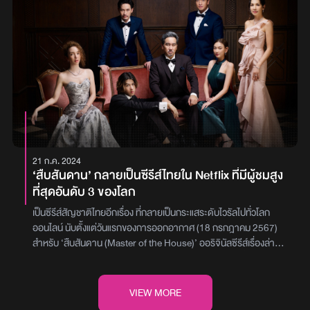
น. ของวันที่ 10 ตุลาคม 2567 ซึ่งเป็นวันแรกที่หนังเข้าฉายอย่างเป็น
ทางการในโรงภาพยนตร์ส่วนฟีดแบ็กจากผู้ชมต่างบอกตรงกันว่าสนุก
ตื่นเต้น และระทึกขวัญ โดยเฉพาะสกิลการจัดการผีแบบดุเดือดของ ลุง
ยักษ์ ที่แสดงโดย แบรี่-ณเดชน์ คูกิมิยะ จนมีแฟน ๆ แอบลุ้นว่าหลังจบ
ภาคนี้แล้ว จะมีโอกาสที่ผู้สร้างหยิบเอาเรื่องราวตอนที่ ลุงยักษ์ เป็นทหาร
มาสานต่อความหลอนในภาคใหม่หรือไม่ธี่หยด 2 เข้าฉายแล้ววันนี้ทุก
โรงภาพยนตร์ภาพ : Ch3 Thailand / M Studio
21 ก.ค. 2024
‘สืบสันดาน’ กลายเป็นซีรีส์ไทยใน Netflix ที่มีผู้ชมสูง
ที่สุดอันดับ 3 ของโลก
เป็นซีรีส์สัญชาติไทยอีกเรื่อง ที่กลายเป็นกระแสระดับไวรัลไปทั่วโลก
ออนไลน์ นับตั้งแต่วันแรกของการออกอากาศ (18 กรกฎาคม 2567)
สำหรับ ‘สืบสันดาน (Master of the House)’ ออริจินัลซีรีส์เรื่องล่าสุด
จาก Netflix ผลงานจากผู้กำกับ กานต์-ศิวโรจณ์ คงสกุล ที่รวบรวมนัก
แสดงระดับหัวกะทิของวงการบันเทิงไทยไว้มากมาย ทั้ง บี๋-ธีรพงศ์ เหลียว
รักวงศ์, ญดา-นริลญา กุลมงคลเพชร, ชาย-ชาตโยดม หิรัณยัษฐิติ,
VIEW MORE
แก๊ป-ธนเวทย์ สิริวัฒน์ธนกุล, คลาวเดีย จักรพันธุ์ ณ อยุธยา, นุส-นุ