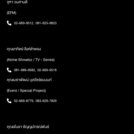
จุฑา วนศานติ
(EFM)
02-669-9512
,
081-923-9823
คุณอาทิตย์ สิงห์ลำพอง
(Atime Showbiz / TV - Series)
081-989-9582
,
02-669-9518
คุณเมธาพัฒน์ บุลวัชร์ธนนนท์
(Event / Special Project)
02-669-8779
,
083-629-7829
คุณอโนชา ธัญญปกรณ์พันธ์