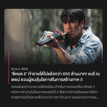
ไทยใน ‘ทีไทย ทีมันส์’ อัดแน่นซีรีส์และภาพยนตร์ 8 เรื่องเยี่ยม ที่จะทยอย
สตรีมสู่สายตาผู้ชมชาวไทยและอีกกว่า 190 ประเทศทั่วโลก เพื่อ
ประกาศความยิ่งใหญ่ และคุณภาพที่เข้มข้นของอุตสาหกรรมบันเทิงไทย
ด้วยโดย ยงยุทธ ทองกองทุน ผู้อำนวยการฝ่ายคอนเทนต์ประจำ
ประเทศไทยของ Netflix กล่าวว่า“ผมเชื่อมาโดยตลอดว่าเรื่องราวไทย ๆ
มีเสน่ห์เฉพาะตัว และมีความเป็นสากล ปีนี้เราจึงก้าวไปอีกขั้นกับงาน
คุณภาพระดับโลกความหลากหลายของคอนเทนต์ รวมถึงการเล่าเรื่อง
ในแบบที่ผู้ชมชาวไทยอาจไม่เคยเห็นมาก่อน ไม่ว่าจะเป็นแนวไซไฟ สยอง
ขวัญ โรแมนติกคอเมดี้ หรือดราม่าพรีเมียมสุดแซ่บ เราตั้งใจให้คอน
เทนต์ในปีนี้มีหลากหลายและครบรสยิ่งขึ้น เพื่อตอบโจทย์ผู้ชมทุกแนว ที่
คาดหวังจะได้เห็นงานโปรดักชันที่ดีที่สุด“โดยในปีนี้ Netflix ก็ได้ยกระดับ
มาตรฐานไปอีกขั้นผ่านการร่วมงานกับผู้สร้างระดับแถวหน้าของไทยทั้ง
ผู้กำกับชื่อดังและผู้กำกับดาวรุ่ง ผู้ผลิตคอนเทนต์ไทยมากฝีมือ รวมถึง
25 ต.ค. 2024
เหล่านักแสดงมากความสามารถอีกคับคั่ง เพื่อปักธงให้ปี 2024 นี้เป็นปี
‘ธี่หยด 2’ ทำรายได้ไปแล้วกว่า 650 ล้านบาท! แบรี่ ณ
แห่งการพลิกโฉมอุตสาหกรรมบันเทิงไทยอย่างแท้จริง”จากไลน์อัพคอน
เดชน์ ชวนผู้ชมลุ้นโอกาสในการสร้างภาค 3
เทนต์ซึ่งประกาศเปิดตัวในงาน Next on Netflix Thailand 2024 ผู้ชม
จะได้เห็นตั้งแต่การใช้เทคนิค VFXถ่ายทอดภาพอนาคตของเมืองไทยในซี
ยังคงเดินหน้ากวาดรายได้ต่อเนื่อง สำหรับภาพยนตร์เรื่อง ธี่หยด 2
รีส์เรื่อง ‘Tomorrow and I’ ไปจนถึงการนำละครเมโลดราม่าสไตล์ไทย
หลังจากเข้าฉายในโรงภาพยนตร์ได้ 2 สัปดาห์ มีการเปิดเผยรายได้ว่า
มาเล่าแบบเล่นใหญ่ ชิงไหวชิงพริบ และหักเหลี่ยมเฉือนคมในซีรีส์เรื่อง ‘สืบ
ล่าสุดทำเงินทั่วประเทศไปมากกว่า 650 ล้านบาท แซงหน้าหน้าภาคแรก
สันดาน’ ยิ่งไปกว่านั้น Netflix ยังมีความตั้งใจจะขยายขอบเขตความ
ที่ทำเงินไปราว 500 ล้านบาทจากความสำเร็จนี้หนึ่งในนักแสดงนำของ