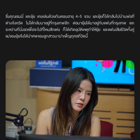
ซึ่งคุณเรนนี่ และยุ้ย เคยเล่นด้วยกันตอนอายุ 4-5 ขวบ และยุ้ยก็ได้กลับไปบ้านพ่อที่
ต่างจังหวัด ไม่ได้กลับมาอยู่ที่กรุงเทพอีก ต่อมายุ้ยได้มาอยู่กับแฟนที่กรุงเทพ และ
ระหว่างที่นั่งรถเพื่อจะไปที่ไหนสักแห่ง ก็ได้เกิดอุบัติเหตุทำให้ยุ้ย และแฟนเสียชีวิตทั้งคู่
แม่ของยุ้ยจึงได้นำศพของลูกสาวมาบำเพ็ญกุศลที่วัดนี้