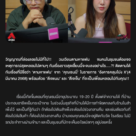
วิญญาณที่ล่องลอยไม่มีที่ไป!! วนเวียนตามหาแฟน จนคนในชุมชนต้องเจอ
เหตุการณ์สุดหลอนไปตามๆ กันเรื่องราวสุดเฮี้ยนนี้จะจบลงอย่างไร….?! ติดตามได้
กับเรื่องที่มีชื่อว่า ‘ตามหาแฟน’ จาก ‘คุณเรนนี่’ ในรายการ ‘อังคารคลุมโปง X’(4
มีนาคม 2568) พร้อมด้วย ‘ดีเจแนน’ และ ‘ดีีเจเจ็ม’ ที่จะเป็นเพื่อนหลอนไปกับคุณ!!
เรื่องนี้เกิดขึ้นตอนที่คุณเรนนี่อายุประมาณ 19-20 ปี ตั้งแต่จำความได้ ที่บ้าน
ประกอบอาชีพเย็บกระเป๋าขาย ในช่วงนั้นธุรกิจที่บ้านได้มีการทำข้อตกลงกับร้านในสำ
เพ็งไว้ และเป็นที่รู้กันว่า ถ้าต้องไปเดินสำเพ็งจะต้องไปช่วงกลางคืน และเช่นเดียวกับที่
ต้องไปส่งสินค้า ก็ต้องไปช่วงกลางคืน บ้านของคุณเรนนี่จะอยู่ติดกับวัด โรงเรียน ไม่มี
รถประจำทางผ่านเข้ามา และเป็นชุมชนที่มักจะเห็นอะไรแปลกๆ อยู่บ่อยครั้ง