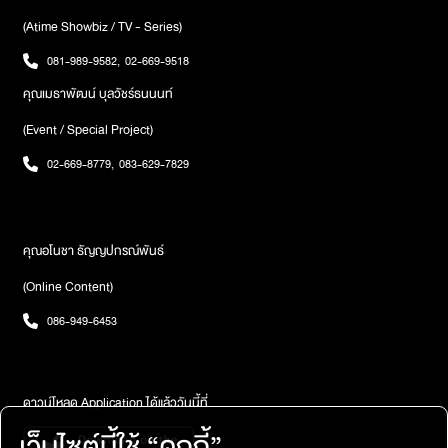
ภายในห้องที่มืดสนิท คุณพ่อพยายามปรับสายตาให้คุ้นชินกับความมืด
ทันใดนั้น ผีเสื้อตัวนั้นก็ค่อย ๆ บินเข้ามาใกล้เรื่อย ๆ แต่เมื่อเพ่งมองให้ชัด
(Atime Showbiz / TV - Series)
ขึ้น คุณพ่อก็ต้องตกตะลึง เพราะสิ่งที่เห็นตรงหน้า ไม่ใช่ผีเสื้อธรรมดา
081-989-9582
,
02-669-9518
ใบหน้าของมัน กลับเป็นใบหน้าของอาม่าข้างบ้าน!!!“อ๊ากกกกกกก!!”
เสียงกรีดร้องดังลั่น ปลุกทุกคนในบ้านให้ตื่นขึ้นอย่างตกใจ ทุกคนต่าง
คุณเมธาพัฒน์ บุลวัชร์ธนนนท์
พากันรีบเข้ามาดูว่าเกิดอะไรขึ้น คุณพ่อยังคงตัวสั่น และตะโกนออกมา
(Event / Special Project)
ด้วยความหวาดกลัว “ผีหลอก! ผีหลอก!! ผีอาม่าข้างบ้านมา
หลอก!!!”ทางอากง และอาม่าไม่ได้แสดงท่าทีตกใจ หรือคิดว่าคุณพ่อ
02-669-8779
,
083-629-7829
เป็นคนบ้าแต่อย่างใด พวกท่านเพียงพูดขึ้นมาว่า “อาม่าท่านคงมา
หยอกเล่น”ต่อมา คุณพ่อจึงได้รู้ความจริงว่า อาม่าข้างบ้านได้ผูกคอ
ตายอยู่ที่ประตูหน้าบ้าน ร่างของท่านห้อยโชว์อยู่ตรงนั้น ภาพที่คุณพ่อ
เคยเห็นในวันนั้น เป็นภาพของอาม่า ที่แลบลิ้นและทำตาถลนใส่ แท้จริง
คุณอโนชา ธัญญปกรณ์พันธ์
แล้ว ไม่ใช่การหยอกล้อ แต่เป็นภาพของอาม่าขณะที่กำลังแขวนคอเสีย
(Online Content)
ชีวิต! ในตอนนั้น อาม่าอาจเสียชีวิตไปแล้ว และคุณพ่ออาจเป็นคนแรกที่
เห็นท่านในสภาพนั้น ส่วนคนที่พบเป็นลำดับถัดไป อาจเป็นอากง และ
086-949-6453
อาม่าของท่าน ที่เข้าไปเห็นและรีบแจ้งเจ้าหน้าที่ และเหตุการณ์ที่คุณพ่อ
เห็นผู้คนเข้าออกซอยมากผิดปกติในวันนั้น ก็ไม่ใช่ลูกหลานของอาม่า
ที่มาเยี่ยมท่าน แต่เป็นเจ้าหน้าที่ที่เข้ามาเก็บศพของอาม่าออกไปคิดย้อน
กลับไป ในตอนที่คุณพ่อเข้าไปในบ้านของอาม่า เพื่อเก็บลูกฟุตบอล คุณ
ดาวน์โหลด Application ได้แล้ววันนี้ที่
พ่อได้แลบลิ้นหยอกล้ออาม่า ไปตามประสาเด็ก ส่วนผีเสื้อที่มีรูปร่าง
เว็บไซต์นี้ใช้ “คุกกี้”
หน้าตาเหมือนอาม่า บินมาให้คุณพ่อเห็น คงเป็นอาม่า ทีอาจไม่ได้ตั้งใจ