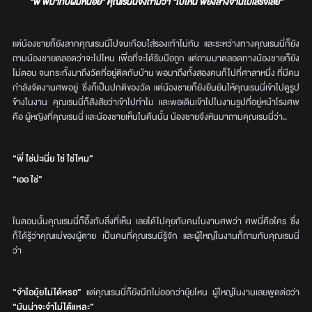
“พี่ พี่มากับผมหน่อย” คุณเรนนี่จึงถามว่า “ไปไหน พี่ยังล้างจานไม่เสร็จเลย”
แต่น้องชายก็ยังลากคุณเรนนี่ไปจนเกือบใส่รองเท้าไม่ทัน และระหว่างทางคุณเรนนี่ก็ยัง
ถามน้องชายตลอดว่าจะไปไหน เพื่อที่จะได้รับมือถูก แต่ถามมาตลอดทางน้องชายก็ยัง
ไม่ตอบ จนกระทั้งมาถึงวัดที่อยู่ติดกับบ้าน พอมาถึงทั้งสองคนก็ไปที่ศาลาหนึ่ง ที่มีคน
กำลังจัดงานศพอยู่ ซึ่งก็เป็นปกติของวัด แต่น้องชายก็ยังยืนยันให้คุณเรนนี่เข้าไปดูรูป
ข้างในงาน คุณเรนนี่ก็สังสัยว่าเข้าไปทำไม และพอเดินเข้าไปในงานรูปที่อยู่หน้าโรงศพ
คือ ผู้หญิงที่คุณเรนนี่ และน้องชายเห็นในคืนนั้น น้องชายจึงหันมาถามคุณเรนนี่ว่า..
“พี่ ใช่ปะเนี่ย ใช่ ใช่ไหม”
“เออ ใช่”
ในตอนนั้นคุณเรนนี่ก็อึ้งกับสิ่งที่เห็น เลยได้ไปคุยกับคนในงานศพว่า ศพนี่คือใคร ซึ่ง
ก็ได้รู้ว่าคุณแม่ของผู้ตาย เป็นคนที่คุณเรนนี่รู้จัก และผู้ใหญ่ในงานก็ถามกับคุณเรนนี่
ว่า
“จำไอยุ้ยไม่ได้หรอ”
แต่คุณเรนนี่ก็ยังนึกไม่ออกว่ายุ้ยไหน ผู้ใหญ่ในงานเลยพูดต่อว่า
“มันน่าจะจำไม่ได้แหละ”