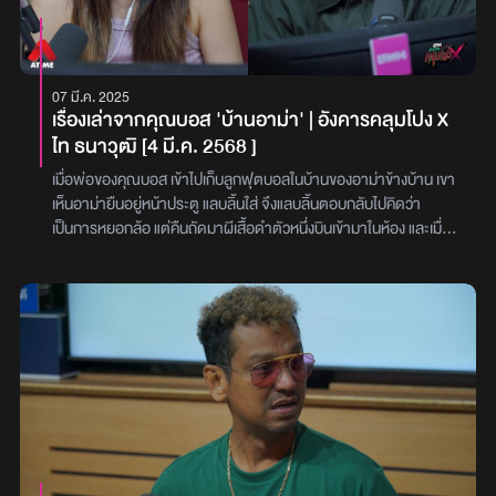
07 มี.ค. 2025
เรื่องเล่าจากคุณบอส 'บ้านอาม่า' | อังคารคลุมโปง X
ไท ธนาวุฒิ [4 มี.ค. 2568 ]
เมื่อพ่อของคุณบอส เข้าไปเก็บลูกฟุตบอลในบ้านของอาม่าข้างบ้าน เขา
เห็นอาม่ายืนอยู่หน้าประตู แลบลิ้นใส่ จึงแลบลิ้นตอบกลับไปคิดว่า
เป็นการหยอกล้อ แต่คืนถัดมาผีเสื้อดำตัวหนึ่งบินเข้ามาในห้อง และเมื่อ
มันเข้าใกล้ เขาต้องตกใจสุดขีด เพราะใบหน้าของผีเสื้อตัวนั้นคือใบหน้า
ของอาม่า! ต่อมาถึงได้รู้ว่าอาม่าที่เขาคุ้นเคยได้เสียชีวิตไปแล้ว!!
#อังคารคลุมโปง‘คุณบอส’ เล่าเรื่องหลอนเมื่อคุณพ่อได้เห็นเหตุการณ์
สุดสยองที่ไม่เคยลืม! จากการเห็นอาม่าข้างบ้าน ที่ดูเหมือนจะเป็นการ
หยอกล้อธรรมดา แต่กลับกลายเป็นภาพหลอนของวิญญาณที่ผูกคอ
ตาย! ทำไมถึงเป็นผีเสื้อที่มีหน้าคล้ายอาม่า? ฟังเรื่องสุดหลอนนี้ไป
พร้อมกับ ‘ดีเจแนน’ และ ‘ดีเจเจ็ม’ ในรายการ ‘อังคารคลุมโปง X’ (4
มีนาคม 2568) แล้วเหตุการณ์ณ์สุดหลอนนี้จะจบลงอย่างไร ไปติดตาม
พร้อมกันเลย!!‘คุณบอส’ เล่าว่า เรื่องนี้เป็นเหตุการณ์ที่คุณพ่อของตน
เคยพบเจอ และถูกเล่าต่อกันมาจนถึงรุ่นของตน เหตุการณ์นี้เกิดขึ้นเมื่อ