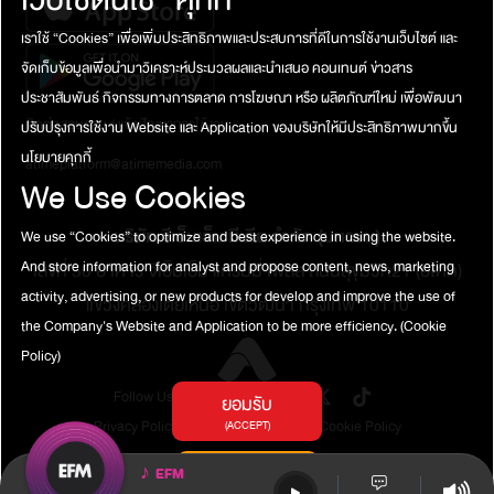
จะหลอกหลอน ทว่าเพราะท่านคุ้นเคย และสนิทสนมกับคุณพ่อมาตั้งแต่
เราใช้ “Cookies” เพื่อเพิ่มประสิทธิภาพและประสบการที่ดีในการใช้งานเว็บไซต์ และ
เด็ก จึงอาจต้องการมาหาตามความเชื่อของคนจีน มีความเชื่อว่าเมื่อ
จัดเก็บข้อมูลเพื่อนำมาวิเคราะห์ประมวลผลและนำเสนอ คอนเทนต์ ข่าวสาร
ผู้คนเสียชีวิต วิญญาณของพวกเขาอาจปรากฏในรูปของผีเสื้อ เพื่อสื่อ
ถึงการกลับมาหรือการเยี่ยมเยียนคนที่ยังมีชีวิตอยู่…(เป็นความเชื่อส่วน
ประชาสัมพันธ์ กิจกรรมทางการตลาด การโฆษณา หรือ ผลิตภัณฑ์ใหม่ เพื่อพัฒนา
บุคคล โปรดใช้วิจารณญาณในการอ่าน)รับฟังเรื่องเต็ม ๆ ได้ที่
ติดต่อสอบถาม / แจ้งปัญหาการใช้งาน
ปรับปรุงการใช้งาน Website และ Application ของบริษัทให้มีประสิทธิภาพมากขึ้น
นโยบายคุกกี้
atimeplatform@atimemedia.com
We Use Cookies
บริษัท จีเอ็มเอ็ม มีเดีย จำกัด (มหาชน)
We use “Cookies” to optimize and best experience in using the website.
And store information for analyst and propose content, news, marketing
เลขที่ 50 อาคาร จีเอ็มเอ็ม แกรมมี่ เพลส ถนนสุขุมวิท21 (อโศก)
activity, advertising, or new products for develop and improve the use of
แขวงคลองเตยเหนือ เขตวัฒนา กรุงเทพ 10110
the Company's Website and Application to be more efficiency.
(Cookie
Policy)
Follow Us
ยอมรับ
Privacy Policy
Terms of Service
Cookie Policy
(ACCEPT)
การตั้งค่าคุกกี้
♪
EFM