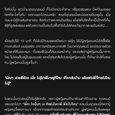
ในคืนนั้น แถวบ้านของคุณเรนนี่ ก็ไม่มีรถประจำทาง หรือรถสองแถว มีแค่วินมอเตอ
ไซค์ที่จะวิ่งทั้งคืน เพราะออกไปถนนหลัก ตรงที่คุณเรนนี่และน้องชายยืนอยู่นั้น เมื่อ
ก่อนจะมีตู้โทรสับสาธารณะ ติดกับกำแพงของโรงเรียน เมื่อถัดไปอีกก็จะเป็นโกศที่เก็บ
อัฐิที่ดูสยดสยอง แต่ด้วยความเป็นคนในพื้นที่จึงไม่ได้คิดอะไรมาก และรอวินต่อไป…
เมื่อรอไปได้ 15 นาที ก็ยังไม่มีวินมอเตอร์ไซค์มา แต่จู่ๆ ได้มีผู้หญิงคนหนึ่งใส่เสื้อยืด
กางเกงยีนส์ ผมยุ่งเหยิง อาการเหมือนคนขาดสติ วิ่งมาหาคุณเรนนี่ และน้องชายด้วย
หน้าตาที่ตื่นตระหนก ทั้งสองพี่น้องก็หันมองหน้ากัน และสงสัยว่าผู้หญิงคนนี้มาจาก
ไหน ไม่เคยเห็นอยู่ในชุมชนเลย และเมื่อหันกลับไปมองผู้หญิงคนนั้น ก็เข้ามาใกล้ทั้งสอง
คน ผู้หญิงคนนั้นพูดขึ้นว่า
“น้องๆ ช่วยพี่ด้วย เนี่ย ไม่รู้ว่าพี่มาอยู่ที่ไหน พี่จะกลับบ้าน แล้วแฟนพี่ก็หายไปไหน
ไม่รู้”
ในขณะนั้นคุณเรนนี่ก็เริ่มรู้สึกกลัว เพราะผู้หญิงคนเข้ามาด้วยท่าทีโวยวาย คุณเรนนี่
เลยบอกไปว่า
“พี่คะ ใจเย็นๆ นะ คือยังไงคะพี่ พี่จะไปไหน”
ตอนนั้นคุณเรนนี่คิดว่าผู้
หญิงคนนี้หลงทางมา เนื่องจากซอยเข้าออกค่อนข้างลำบาก ผู้หญิงคนนั้นจึงเลยพูด