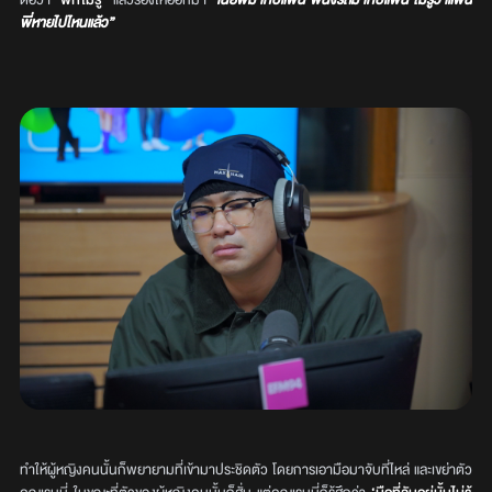
ต่อว่า
“
พี่ก็ไมรู้”
แล้วร้องไห้ออกมา
“เนี่ยพี่มากับแฟน พี่นั่งรถมากับแฟน ไม่รู้ว่าแฟน
พี่หายไปไหนแล้ว”
ทำให้ผู้หญิงคนนั้นก็พยายามที่เข้ามาประชิดตัว โดยการเอามือมาจับที่ไหล่ และเขย่าตัว