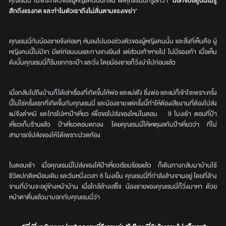
คุณเรนนี่ ในขณะที่ตัวของผู้หญิงคนนั้นก็สั่น แต่คุณเรนนี่ก็รู้สึกว่า
‘มือที่จับอยู่นั้นไม่รู้
สึกถึงแรงกด และทำไมตัวเราถึงไม่สั่นตามแรงเขย่า‘
คุณเรนนี่กับน้องชายจึงค่อยๆ หันลงไปมองช่วงตัวของผู้หญิงคนนั้น และสิ่งที่เห็นคือ ผู้
หญิงคนนี้ไม่มีขา มีแค่ท่อนบนและกางเกงยีนส์ แต่ส่วนเท้าหายไป ไม่มีรองเท้า เมื่อเห็น
ดังนั้นคุณเรนนี่ก็รีบยกกระเป๋า และวิ่ง โดยน้องชายก็วิ่งนำไปก่อนแล้ว
เมื่อกลับไปถึงบ้านก็ได้เล่าเรื่องที่เกิดขึ้นให้พ่อ และแม่ฟัง ซึ่งพ่อ และแม่ก็เข้าใจเพราะครั้ง
นี้ไม่ใช่ครั้งแรกที่เกิดขึ้นกับคุณเรนนี่ และน้องชาย แต่ครั้งนี้ทำให้ต้องเสียงานที่ต้องไปส่ง
แม่จึงตำหนิ และโทรไปหาป้าเหี่ยว เพื่อขอไปส่งของใหม่ในตอน 9 โมงเช้า ตอนที่ป้า
เหี่ยวเก็บร้านแล้ว ป้าเหี่ยวตอบตกลง โดยคุณเรนนี่ให้เหตุผลกับป้าเหี่ยวว่า ที่ไม่
สามารถไปส่งของให้ได้เพราะปวดท้อง
ในตอนเช้า เมื่อคุณเรนนี่ไปส่งของให้ป้าเหี่ยวเรียบร้อยแล้ว ก็เดินทางกลับมาบ้านใช้
ชีวิตปกติเหมือนเดิม และวันหนึ่งเวลา 6 โมงเย็น คุณเรนนี่ที่กำลังล้างจานอยู่ โดยที่ล้าง
จานที่บ้านจะอยู่ข้างหน้าบ้าน เมื่อใกล้ล้างเสร็จ น้องชายของคุณเรนนี่ก็วิ่งมาหา ด้วย
หน้าตาตื่นแล้วมาบอกกับคุณเรนนี่ว่า