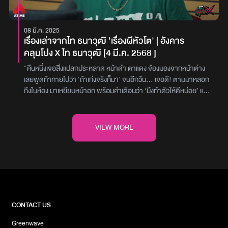
กว่า 50 ปีที่แล้ว ในกรุงเทพมหานคร บ้านของคุณบอสเป็นครอบครัวชาว
จีน อากงและอาม่า มีลูกทั้งหมด 5 คน โดยคุณพ่อของคุณบอสเป็นลูก
คนกลาง ในสมัยนั้นซอยที่บ้านของคุณพ่อตั้งอยู่เป็นซอยลึก และเงียบ
08 มี.ค. 2025
สงบ มีบ้านเรือนอยู่ไม่มากนัก ส่วนตัวบ้านของคุณพ่อมีขนาดค่อนข้าง
เรื่องเล่าจากไท ธนาวุฒิ 'เรื่องผีหัวโต' | อังคาร
ใหญ่ ข้างบ้านเป็นที่อาศัยของ ‘อาม่า’ ท่านหนึ่ง ซึ่งอยู่เพียงลำพัง ลูก
คลุมโปง X ไท ธนาวุฒิ [4 มี.ค. 2568 ]
หลานของท่านจะมาเยี่ยมเพียงนาน ๆ ครั้งในสมัยนั้น คุณพ่อของคุณ
บอสยังเป็นเด็ก มักออกไปวิ่งเล่น และเตะฟุตบอลกับเพื่อน ๆ ด้วยความที่
“คืนหนึ่งเจอสิ่งแปลกประหลาด หน้าดำ ตาแดง จ้องมองจากหน้าต่าง
บ้านอยู่ใกล้กัน คุณพ่อจึงสนิทกับอาม่า ข้างบ้านไปด้วย อาม่าท่านนี้มัก
เลยพูดท้าทายไปว่า ‘ถ้าเก่งจริงก็มา’ จนอีกวัน… เจอดี! ตามมาหลอก
ทำกิจวัตรประจำวันในตอนเช้า และทุกครั้งที่พบกันก็มักจะทักทายคุณ
ถึงในห้อง มาเหยียบหน้าอก พร้อมคำเตือนว่า ‘มึงทำตัวให้ดีหน่อย’ แล้ว
พ่ออยู่เสมอ ทำให้ทั้งสองมีความคุ้นเคยกันเป็นอย่างดี โดยภายในซอยที่
รู้ตัวไหมว่าบางครั้งคำท้าทายอาจทำให้เจอสิ่งที่ไม่ควรเจอ!”‘ไท ธนา
บ้านตั้งอยู่นั้นค่อนข้างเงียบสงบมาตั้งแต่เดิม ดังนั้นหากมีสิ่งใดผิดปกติ
วุฒิ’ เปิดเรื่องหลอนใน ‘อังคารคลุมโปง X (4 มี .ค. 2568)’ กับเรื่องราว
ก็มักจะสังเกตเห็นได้ไม่ยากวันหนึ่ง คุณพ่อสังเกตเห็นว่า อาม่าข้างบ้าน
‘’ผีหัวโต’’ ที่ทำเอาขนหัวลุก กับเงาปริศนานุ่งโจงกระเบนแดง ดวงตาแดง
VIEW MORE
ไม่ออกมาทำกิจวัตรประจำวันตามปกติ ต่างจากทุกวันที่มักจะเห็นท่าน
ฉาน… ที่โผล่มาถึงห้อง มันคืออะไรกันแน่? มาฟังไปพร้อมกับ ‘ดีเจแนน’
เดินไปเดินมา และทักทายกันเสมอคุณพ่อรู้สึกแปลกใจ แต่ก็ไม่ได้คิดอะไร
และ ‘ดีเจเจ็ม’ แล้วอย่าลืมระวัง… คืนนี้ อาจมีบางอย่างมาหาคุณ!คุณไท
มาก เวลาผ่านไปสักพัก ขณะที่คุณพ่อกำลังเล่นฟุตบอลกับพี่ ๆ ของตน
ได้เล่าว่า คืนหนึ่งขณะกึ่งหลับกึ่งตื่น เขาหันไปมองที่หน้าต่างแล้วต้อง
อยู่นั้น บังเอิญเตะบอลพลาด ลูกบอลกระเด็นเข้าไปในบ้านของอาม่า
ชะงัก เพราะมีบางสิ่งอยู่ตรงนั้น… เป็นใบหน้าขนาดใหญ่เต็มกระจก
บ้านของอาม่าเป็นบ้านแถว ด้านหน้ามีประตูลูกกรงกั้นไว้ และด้านในมี
ดวงตาสีแดงก่ำจ้องตรงมาที่เขา คุณไท ถึงกับตกใจ แต่ก็ยังไม่อยากเชื่อ
ประตูอีกชั้นหนึ่ง คุณพ่อจึงยืนมองเข้าไปภายในบ้าน พลางคิดว่าจะทำ
ในสิ่งที่เห็น จึงพูดท้าทายออกไปว่า “ไม่จริงเว้ย! ถ้าเก่งจริงก็มา”ทำให้ใน
อย่างไรต่อไปขณะที่คุณพ่อกำลังจะเดินเข้าไปหยิบลูกฟุตบอล เมื่อเดิน
คืนต่อมา… ก็ได้เจอจริงๆ ร่างนั้นยืนอยู่ปลายเตียง สวมโจงกระเบนแดง
CONTACT US
ผ่านหน้าบ้านก็ต้องสะดุ้งตกใจ เมื่อมองเข้าไปในบ้านกลับเห็นอาม่ายืน
ผิวดำคล้ำ ดวงตาแดงฉาน ก่อนจะก้าวขึ้นมาเหยียบบนอกเขา หนักจน
แนบชิดกับประตูด้านใน จ้องมองออกมา ดวงตาถลน และแลบลิ้นออกมา
Greenwave
แทบหายใจไม่ออก แล้วพูดด้วยเสียงเย็นเยียบว่า “มึงทำตัวให้ดีหน่อย”ใน