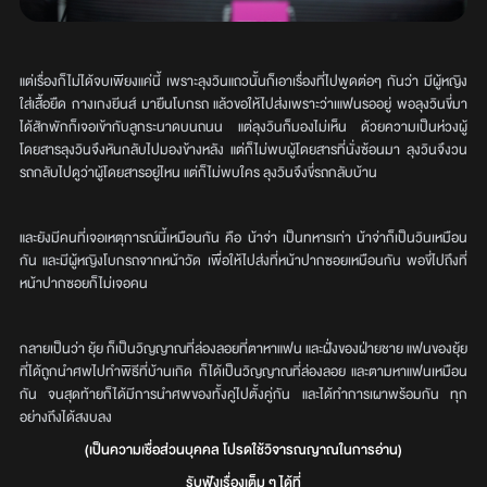
แต่เรื่องก็ไม่ได้จบเพียงแค่นี้ เพราะลุงวินแถวนั้นก็เอาเรื่องที่ไปพูดต่อๆ กันว่า มีผู้หญิง
ใส่เสื้อยืด กางเกงยีนส์ มายืนโบกรถ แล้วขอให้ไปส่งเพราะว่าเแฟนรออยู่ พอลุงวินขี่มา
ได้สักพักก็เจอเข้ากับลูกระนาดบนถนน แต่ลุงวินก็มองไม่เห็น ด้วยความเป็นห่วงผู้
โดยสารลุงวินจึงหันกลับไปมองข้างหลัง แต่ก็ไม่พบผู้โดยสารที่นั่งซ้อนมา ลุงวินจึงวน
รถกลับไปดูว่าผู้โดยสารอยู่ไหน แต่ก็ไม่พบใคร ลุงวินจึงขี่รถกลับบ้าน
และยังมีคนที่เจอเหตุการณ์นี้เหมือนกัน คือ น้าจ่า เป็นทหารเก่า น้าจ่าก็เป็นวินเหมือน
กัน และมีผู้หญิงโบกรถจากหน้าวัด เพื่อให้ไปส่งที่หน้าปากซอยเหมือนกัน พอขี่ไปถึงที่
หน้าปากซอยก็ไม่เจอคน
กลายเป็นว่า ยุ้ย ก็เป็นวิญญาณที่ล่องลอยที่ตาหาแฟน และฝั่งของฝ่ายชาย แฟนของยุ้ย
ที่ได้ถูกนำศพไปทำพิธีที่บ้านเกิด ก็ได้เป็นวิญญาณที่ล่องลอย และตามหาแฟนเหมือน
กัน จนสุดท้ายก็ได้มีการนำศพของทั้งคู่ไปตั้งคู่กัน และได้ทำการเผาพร้อมกัน ทุก
อย่างถึงได้สงบลง
(เป็นความเชื่อส่วนบุคคล โปรดใช้วิจารณญาณในการอ่าน)
รับฟังเรื่องเต็ม ๆ ได้ที่